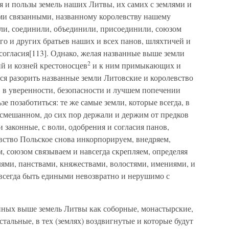
 и пользы земель наших Литвы, их самих с землями и
ми связанными, названному королевству нашему
ли, соединили, объединили, присоединили, союзом
го и других братьев наших и всех панов, шляхтичей и
 согласия[113]. Однако, желая названные выше земли
2
й и козней крестоносцев
и к ним примыкающих и
тся разорить названные земли Литовские и королевство
 в уверенности, безопасности и лучшем попечении
зе позаботиться: те же самые земли, которые всегда, в
 смешанном, до сих пор держали и держим от предков
 законные, с воли, одобрения и согласия панов,
евство Польское снова инкорпорируем, внедряем,
, союзом связываем и навсегда скрепляем, определяя
лями, панствами, княжествами, волостями, имениями, и
 всегда быть едиными невозвратно и нерушимо с
анных выше земель Литвы как соборные, монастырские,
тальные, в тех (землях) воздвигнутые и которые будут