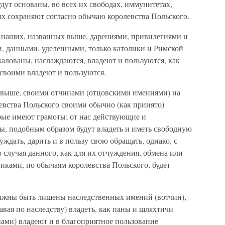
дут основаны, во всех их свободах, иммунитетах,
их сохраняют согласно обычаю королевства Польского.
ь наших, названных выше, дарениями, привилегиями и
, данными, уделенными, только католики и Римской
алованы, наслаждаются, владеют и пользуются, как
 своими владеют и пользуются.
 выше, своими отчинами (отцовскими имениями) на
евства Польского своими обычно (как принято)
рые имеют грамоты; от нас действующие и
, подобным образом будут владеть и иметь свободную
уждать, дарить и в пользу свою обращать, однако, с
 случая данного, как для их отчуждения, обмена или
иками, по обычаям королевства Польского, будет
должны быть лишены наследственных имений (вотчин),
вая по наследству) владеть, как паны и шляхтичи
ами) владеют и в благоприятное пользование