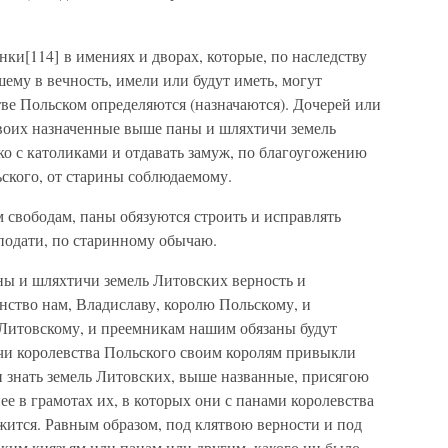
ки[114] в имениях и дворах, которые, по наследству
ему в вечность, имели или будут иметь, могут
стве Польском определяются (назначаются). Дочерей или
своих назначенные выше паны и шляхтичи земель
ко с католиками и отдавать замуж, по благоугожению
ского, от старины соблюдаемому.
 свободам, паны обязуются строить и исправлять
подати, по старинному обычаю.
аны и шляхтичи земель Литовских верность и
нство нам, Владиславу, королю Польскому, и
Литовскому, и преемникам нашим обязаны будут
ичи королевства Польского своим королям привыкли
 и знать земель Литовских, выше названные, присягою
ее в грамотах их, в которых они с панами королевства
жится. Равным образом, под клятвою верности и под
ким князьям или панам или другим, какого ни было