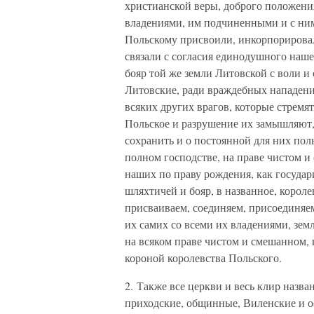
христианской веры, доброго положения
владениями, им подчиненными и с ни
Польскому присвоили, инкорпорирова
связали с согласия единодушного наше
бояр той же земли Литовской с воли и
Литовские, ради враждебных нападени
всяких других врагов, которые стремя
Польское и разрушение их замышляют,
сохранить и о постоянной для них поль
полном господстве, на праве чистом и
наших по праву рождения, как государи
шляхтичей и бояр, в названное, корол
присваиваем, соединяем, присоединяем
их самих со всеми их владениями, зем
на всяком праве чистом и смешанном,
короной королевства Польского.
2. Также все церкви и весь клир назв
приходские, общинные, Виленские и ос