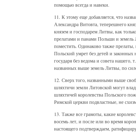
помощью всегда и навеки.
11. К этому еще добавляется, что на
Александра Витовта, теперешнего княз
князем и господарем Литвы, как тольк
прелатами и панами Польши и земель 
поместить. Одинаково также прелаты, 
Польский умрет без детей и законных 
государя без ведома и совета нашего, 
названных выше земель Литвы, по сил
12. Сверх того, названными выше сво
шляхтичи земли Литовской могут владе
шляхтичей королевства Польского пож
Римской церкви подвластные, не схиз
13. Также все грамоты, какие королев
восемь лет, и после или во время кор
настоящего подтверждаем, ратифициру