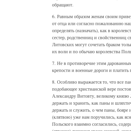
обращают.
6. Равным образом женам своим привен
от отца или согласно пожалованию наш
определять (назначать), как в королев
сестер, родственниц и свойственниц 
Литовских могут сочетать браком толь
их воли и по обычаю королевства Поль
7. Не в противоречие этим дарованным
крепости и военные дороги и платить 
8. Особливо выражается то, что все п
подобающее христианской вере постоя
Александру Витовту, великому князю 
держать и хранить, как паны и шляхт
держать и служить, о чем паны, бояре
(клятвою) уже нам поручились, как ясн
Польского взаимно согласились, содер
(страхом) лишения своих имений, ника