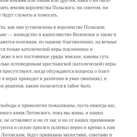
ять землям королевства Польского, ни советом, ни
 будут служить и помогать.
сти, как они установлены в королевстве Польском,
ьне — воеводство и каштелянство Виленское и также в
окажется полезным, по нашему благоволению, на вечные
тся только католической веры поклонники и
акже и все постоянные уряды земские, каковы суть
лько исповедникам христианской (католической) веры,
м присутствуют, когда обсуждаются вопросы о благе
е в верах приводит к различию в умах (мнениях), и
ие решения, каким полагается в тайне быть
 свободы и привилегии пожалованы, пусть никогда нас,
ликого князя Литовского, пока мы живы, и наших
, не оставляют и ни от нас и ни от наших преемников
нуются и силою присяги (клятвы) верно и крепко к нам
Литовским, будут привязаны милостями, советами и