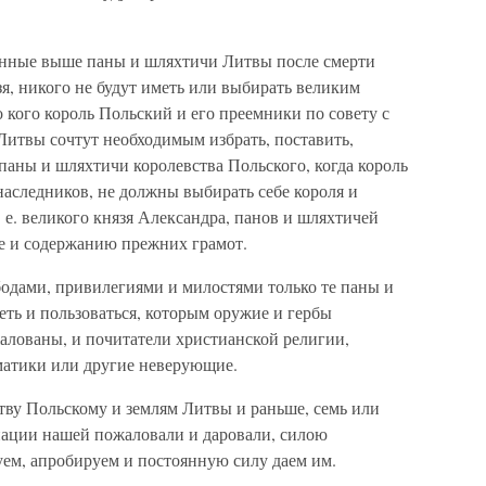
званные выше паны и шляхтичи Литвы после смерти
я, никого не будут иметь или выбирать великим
о кого король Польский и его преемники по совету с
Литвы сочтут необходимым избрать, поставить,
паны и шляхтичи королевства Польского, когда король
наследников, не должны выбирать себе короля и
т. е. великого князя Александра, панов и шляхтичей
е и содержанию прежних грамот.
бодами, привилегиями и милостями только те паны и
ть и пользоваться, которым оружие и гербы
алованы, и почитатели христианской религии,
матики или другие неверующие.
ству Польскому и землям Литвы и раньше, семь или
онации нашей пожаловали и даровали, силою
ем, апробируем и постоянную силу даем им.