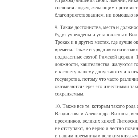
сословия людям, желающим противосто
благоприятствованием, ни помощью не
9. Также достоинства, места и должно
будут учреждены и установлены в Вил
Троках и в других местах, где лучше 
времена. Также и урядником назначаю
подвластные святой Римской церкви. Т
должности, каштелянства, жалуются то
и к совету нашему допускаются и в не
государства, потому что часто различи
оказываются через это известными так
сохраняемым.
10. Также все те, которым такого рода
Владислава и Александра Витовта, ве
преемников, великих князей Литовских
не отступают, но верно и честно пови
и нашим преемникам великим князьям 