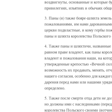
воздвигнуты, основанные и которые бу
привилегиях, изъятиях и обычаях общ
3. Паны (и) также бояре-шляхта земел
пожалованиями, им нами дарованными
церкви подвластные, и кому гербы пож
паны и шляхта королевства Польского
4. Также паны и шляхтичи, названные
равном праве владеют, как паны корол
владеют и пожалования наши, на кото
утвержденные крепостью «Вечной силы
возможность их продавать, менять, отч
нашего согласия, особенно для каждого
дарения перед нами или нашими урядн
определено.
5. Также после смерти отца дети не 
но должны ими с наследниками (переда
королевства Польского своими (вотчин