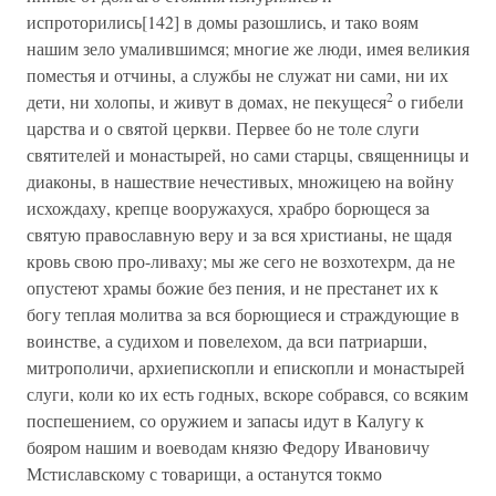
испроторились[142] в домы разошлись, и тако воям
нашим зело умалившимся; многие же люди, имея великия
поместья и отчины, а службы не служат ни сами, ни их
2
дети, ни холопы, и живут в домах, не пекущеся
о гибели
царства и о святой церкви. Первее бо не толе слуги
святителей и монастырей, но сами старцы, священницы и
диаконы, в нашествие нечестивых, множицею на войну
исхождаху, крепце вооружахуся, храбро борющеся за
святую православную веру и за вся христианы, не щадя
кровь свою про-ливаху; мы же сего не возхотехрм, да не
опустеют храмы божие без пения, и не престанет их к
богу теплая молитва за вся борющиеся и страждующие в
воинстве, а судихом и повелехом, да вси патриарши,
митрополичи, архиепископли и епископли и монастырей
слуги, коли ко их есть годных, вскоре собрався, со всяким
поспешением, со оружием и запасы идут в Калугу к
бояром нашим и воеводам князю Федору Ивановичу
Мстиславскому с товарищи, а останутся токмо