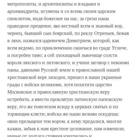
митрополиты, и архиепископы и владыки и
архимандриты, игумены и со всемь своим царским
синклитом, видя божеское на нас, за грехи наша
праведное прещение, яко вестный всем и знаемый вор,
чернец, бывший сын боярский, по реклу Отрепьев, бежав
в ляхи, назвался царевичем Димитрием, которой, как
всем ведомо, по приключению скончася во граде Угличе,
и погребен тамо; а сей злохищный львичище солсти
короля ляхского и литовского, и учини заговор с некоими
паны, давными Русской земле и православной нашей
христианской вере лиходеи, пришел в наши украиные
грады с войски великими, хотя похитити царство
Московское и православную христианскую веру
истребити, а ввести проклятую латинскую папежскую
веру, его же повелехом всюду в церквах святых и по
торжищам клясти; войска же наши вельми оскудеша:
овии прельщени тем вором, к нему предалися, многие
казаки, забыв к нам крестное целование, нам изменили,
инные от долгаго стояния изнурились и