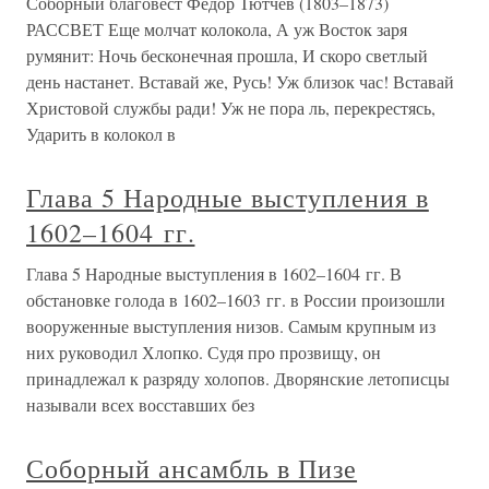
Соборный благовест Федор Тютчев (1803–1873)
РАССВЕТ Еще молчат колокола, А уж Восток заря
румянит: Ночь бесконечная прошла, И скоро светлый
день настанет. Вставай же, Русь! Уж близок час! Вставай
Христовой службы ради! Уж не пора ль, перекрестясь,
Ударить в колокол в
Глава 5 Народные выступления в
1602–1604 гг.
Глава 5 Народные выступления в 1602–1604 гг. В
обстановке голода в 1602–1603 гг. в России произошли
вооруженные выступления низов. Самым крупным из
них руководил Хлопко. Судя про прозвищу, он
принадлежал к разряду холопов. Дворянские летописцы
называли всех восставших без
Соборный ансамбль в Пизе