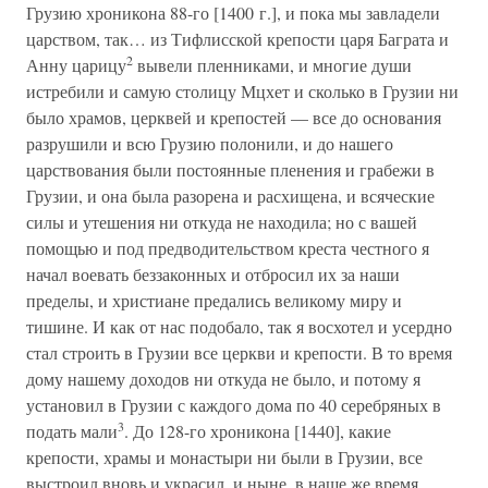
Грузию хроникона 88-го [1400 г.], и пока мы завладели
царством, так… из Тифлисской крепости царя Баграта и
2
Анну царицу
вывели пленниками, и многие души
истребили и самую столицу Мцхет и сколько в Грузии ни
было храмов, церквей и крепостей — все до основания
разрушили и всю Грузию полонили, и до нашего
царствования были постоянные пленения и грабежи в
Грузии, и она была разорена и расхищена, и всяческие
силы и утешения ни откуда не находила; но с вашей
помощью и под предводительством креста честного я
начал воевать беззаконных и отбросил их за наши
пределы, и христиане предались великому миру и
тишине. И как от нас подобало, так я восхотел и усердно
стал строить в Грузии все церкви и крепости. В то время
дому нашему доходов ни откуда не было, и потому я
установил в Грузии с каждого дома по 40 серебряных в
3
подать мали
. До 128-го хроникона [1440], какие
крепости, храмы и монастыри ни были в Грузии, все
выстроил вновь и украсил, и ныне, в наше же время,