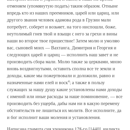
отменяем (упомянутую подать) таким образом. Отныне
впредь кто из наших преемников, царей или цариц, или
другого звания человек адамова рода в Грузии мали
потребует, соберет и возьмет, на того ниспошли, боже,
неутолимый гнев твой и взыщи с него за грехи и вины
наши во второе твое пришествие! Затем молю и умоляю
вас, сыновей моих — Вахтанга, Димитрия и Георгия и
следующих царей и цариц — исполнить наш завет и не
производить сбора мали. Молю также за церквами, мною
вновь воздвигнутыми, оставить сполна все те земли и
доходы, какие мы пожертвовали и доложили, равно и
4
назначенные нами елей и воск
; а также в пользу
служащих за нашу душу какие установлены нами доходы
с имений или иные расходы за наше поминовение, — все
производить без ущерба, дабы нам ни в какую перемену
обстоятельств не лишиться их молитв. Все исполните, да
и бог исполнит ваши моления и установления.
Написана грамота сия хроникона 128-го [1440], индикта