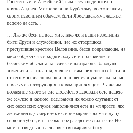
2
Гноетесныи, и Армейский
, сим всем соединителю, —
князю Андрею Михаиловичю Курбскому, восхотевшему
своим изменным обычаем быти Ярославскому владыце,
ведомо да есть…
… Яко же беси на весь мир, тако же и ваши изволыпия
быти Друзи и служебники, нас же отвергшеся,
преступивше крестное Целование, бесов подражающе, на
многообразныя ми воды всюду сети поляцающе, и
бесовским обычаем на всячески назирающе, блюдуще
хожения и глаголания, мняше нас яко безплотных быти, и
от сего многия сшивающи поношения и укоризны на нас,
и весь мир позорующих и к вам приносящих. Вы же им
воздаяние много за сие злодейство даровали есте нашею
же землею и казною, называючи их ложно слугами; от
сих бесовских слухов няполнилися есте на мя ярости, яко
же ехидна яда смертоносна, и возъярився на мя и душу
свою погубив, и на церковное разорение стали есте. Не
мни, праведный, на человека возъярився, богу