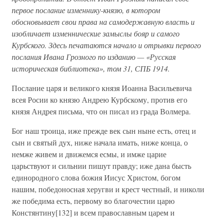
первое послание изменнику-князю, в котором
обосновывает свои права на самодержавную власть и
изобличает изменнические замыслы бояр и самого
Курбского. Здесь печатаются начало и отрывки первого
послания Ивана Грозного по изданию — «Русская
историческая библиотека», том 31, СПБ 1914.
Послание царя и великого князя Иоанна Васильевича
всея Росии ко князю Андрею Курбскому, против его
князя Андрея письма, что он писал из града Волмера.
Бог наш троица, иже прежде век сын ныне есть, отец и
сын и святый дух, ниже начала имать, ниже конца, о
немже живем и движемся есмы, и имже царие
царьствуют и сильнии пишут правду; иже дана бысть
единородного слова божия Иисус Христом, богом
нашим, победоносная херугви и крест честный, и николи
же победима есть, первому во благочестии царю
Констянтину[132] и всем православным царем и