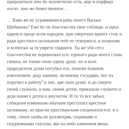
приразитися; ино бо человеческо есть, аще и порфиру
носит, ино же божественное…
… Како же не усрамившися раба своего Васьки
Шибанова? Еже бо он благочестие свое соблюде, и пред
царем и предо всем народом, при смертных вратех стоя, и
ради крестного целования тебе не отвержеся, и похваляя
и всячески за тя умрети тщашеся. Ты же убо сего
благочестия не поревновал еси: единого ради моего слова
гневна, не токмо свою едину душу, но и всех
прародители души погубил еси, понеже божиим
изволением, деду нашему, великому государю, бог их
3
поручил в работу
и оне, дав свои души, и до смерти
своей служили, и вам, своим детем, приказали служити и
деда нашего детем и внучатом. И то то все забыл,
собацким изменным обычаем преступил крестное
целование, ко врагом христианским соединился еси; и к
тому, своея злобы не разсмотряя, сицевыми и
скудоумными глаголы, яко на небо камением меша,