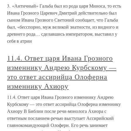
3. «Античный» Гальба был из рода царя Миноса, то есть
Ивана Грозного Царевич Дмитрий действительно был
сыном Ивана Грозного Светоний сообщает, что Гальба
был, «бесспорно, муж великой знатности, из видного и
древнего рода… сделавшись императором, выставил у
себя в атрии
11.4. Ответ царя Ивана Грозного
изменнику Андрею Курбскому —
это ответ ассирийца Олоферна
изменнику Ахиору
11.4. Ответ царя Ивана Грозного изменнику Андрею
Курбскому — это ответ ассирийца Олоферна изменнику
Ахиору В Библии после речи-монолога Ахиора с
ответным посланием-речью выступает Ассирийский
главнокомандующий Олоферн. Его речь занимает