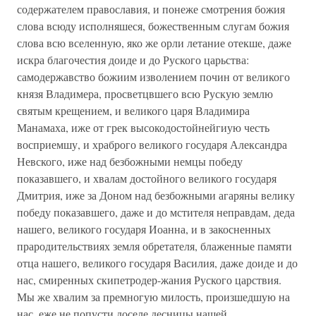
содержателем православия, и понеже смотрения божия
слова всюду исполняшеся, божественным слугам божия
слова всю вселенную, яко же орли летание отекше, даже
искра благочестия доиде и до Руского царьства:
самодержавство божиим изволением почин от великого
князя Владимера, просветцвшего всю Рускую землю
святым крещением, и великого царя Владимира
Манамаха, иже от грек высокодостойнейгиую честь
восприемшу, и храброго великого государя Александра
Невского, иже над безбожными немцы победу
показавшего, и хвалам достойного великого государя
Дмитрия, иже за Доном над безбожными агаряны велику
победу показавшего, даже и до мстителя неправдам, деда
нашего, великого государя Иоанна, и в закосненных
прародительствиях земля обретателя, блаженные памяти
отца нашего, великого государя Василия, даже доиде и до
нас, смиренных скипетродер-жания Руского царствия.
Мы же хвалим за премногую милость, произшедшую на
нас, еже не попусти доселе десницы нашей