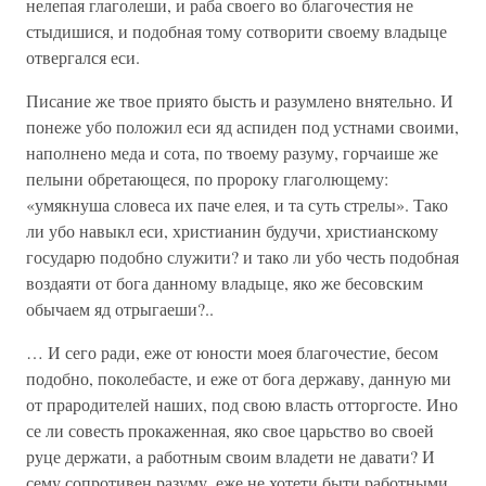
нелепая глаголеши, и раба своего во благочестия не
стыдишися, и подобная тому сотворити своему владыце
отвергался еси.
Писание же твое приято бысть и разумлено внятельно. И
понеже убо положил еси яд аспиден под устнами своими,
наполнено меда и сота, по твоему разуму, горчаише же
пелыни обретающеся, по пророку глаголющему:
«умякнуша словеса их паче елея, и та суть стрелы». Тако
ли убо навыкл еси, христианин будучи, христианскому
государю подобно служити? и тако ли убо честь подобная
воздаяти от бога данному владыце, яко же бесовским
обычаем яд отрыгаеши?..
… И сего ради, еже от юности моея благочестие, бесом
подобно, поколебасте, и еже от бога державу, данную ми
от прародителей наших, под свою власть отторгосте. Ино
се ли совесть прокаженная, яко свое царьство во своей
руце держати, а работным своим владети не давати? И
сему сопротивен разуму, еже не хотети быти работными