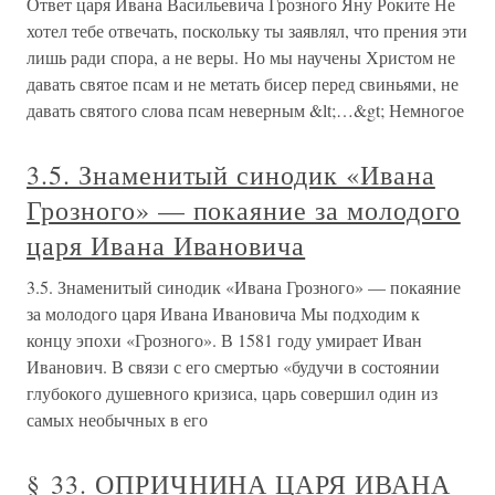
Ответ царя Ивана Васильевича Грозного Яну Роките Не
хотел тебе отвечать, поскольку ты заявлял, что прения эти
лишь ради спора, а не веры. Но мы научены Христом не
давать святое псам и не метать бисер перед свиньями, не
давать святого слова псам неверным &lt;…&gt; Немногое
3.5. Знаменитый синодик «Ивана
Грозного» — покаяние за молодого
царя Ивана Ивановича
3.5. Знаменитый синодик «Ивана Грозного» — покаяние
за молодого царя Ивана Ивановича Мы подходим к
концу эпохи «Грозного». В 1581 году умирает Иван
Иванович. В связи с его смертью «будучи в состоянии
глубокого душевного кризиса, царь совершил один из
самых необычных в его
§ 33. ОПРИЧНИНА ЦАРЯ ИВАНА