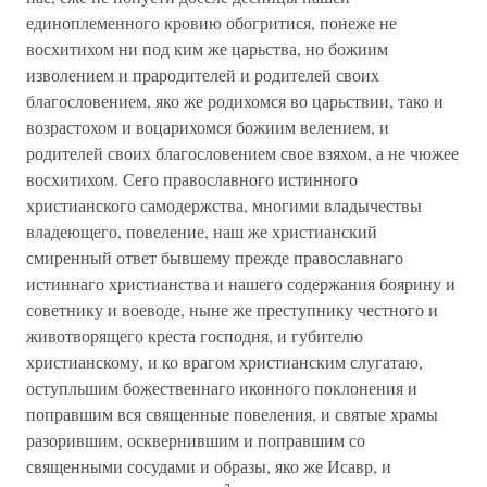
единоплеменного кровию обогритися, понеже не
восхитихом ни под ким же царьства, но божиим
изволением и прародителей и родителей своих
благословением, яко же родихомся во царьствии, тако и
возрастохом и воцарихомся божиим велением, и
родителей своих благословением свое взяхом, а не чюжее
восхитихом. Сего православного истинного
христианского самодержства, многими владычествы
владеющего, повеление, наш же христианский
смиренный ответ бывшему прежде православнаго
истиннаго христианства и нашего содержания боярину и
советнику и воеводе, ныне же преступнику честного и
животворящего креста господня, и губителю
христианскому, и ко врагом христианским слугатаю,
оступльшим божественнаго иконного поклонения и
поправшим вся священные повеления, и святые храмы
разорившим, осквернившим и поправшим со
священными сосудами и образы, яко же Исавр, и