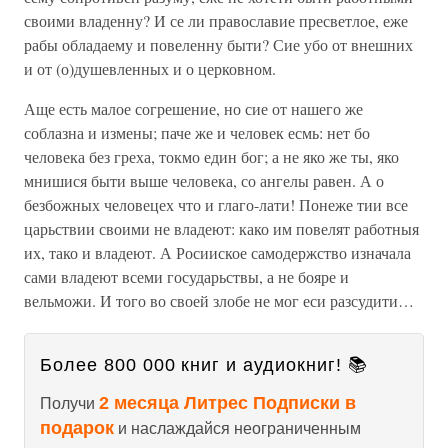
своими владенну? И се ли православие пресветлое, еже
рабы обладаему и повеленну быти? Сие убо от внешних
и от (о)душевленных и о церковном.
Аще есть малое согрешение, но сие от нашего же
соблазна и измены; паче же и человек есмь: нет бо
человека без греха, токмо един бог; а не яко же ты, яко
мнишися быти выше человека, со ангелы равен. А о
безбожных человецех что и глаго-лати! Понеже тии все
царьствии своими не владеют: како им повелят работныя
их, тако и владеют. А Росииское самодержство изначала
сами владеют всеми государьствы, а не бояре и
вельможи. И того во своей злобе не мог еси разсудити…
Более 800 000 книг и аудиокниг! 📚
2 месяца Литрес Подписки в
Получи
подарок
и наслаждайся неограниченным