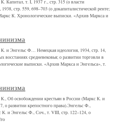
Капитал, т. I, 1937 г., стр. 315 (о власти
2, 1938, стр. 559, 698–703 (о докапиталистической ренте;
Маркс К. Хронологические выписки. «Архив Маркса и
нинизма
К. и Энгельс Ф… Немецкая идеология, 1934, стр. 14,
ых восстаниях средневековья; о развитии торговли в
ологические выписки. «Архив Маркса и Энгельса», т.
нинизма
К., Об освобождении крестьян в России (Маркс К. и
–537, о развитии крепостного права).Энгельс Ф.,
. и Энгельс Ф., Соч., т. VIII, стр. 122–124, о
Что