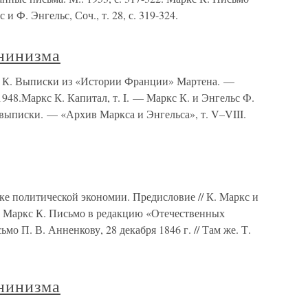
 и Ф. Энгельс, Соч., т. 28, с. 319-324.
нинизма
 К. Выписки из «Истории Франции» Мартена. —
1948.Маркс К. Капитал, т. I. — Маркс К. и Энгельс Ф.
 выписки. — «Архив Маркса и Энгельса», т. V–VIII.
ке политической экономии. Предисловие // К. Маркс и
13. Маркс К. Письмо в редакцию «Отечественных
ьмо П. В. Анненкову, 28 декабря 1846 г. // Там же. Т.
нинизма