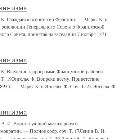
нинизма
К. Гражданская война во Франции. — Маркс К. и
т резолюции Генерального Совета о Французской
ного Совета, принятая на заседании 7 ноября 1871
нинизма
 К. Введение к программе Французской рабочей
 Т. 19Энгельс Ф. Вопреки всему. Приветствие
93 г. — Маркс К. и Энгельс Ф. Соч. Т. 22.Энгельс Ф.
нинизма
 В. И. Воинствующий милитаризм и
мократии. — Полное собр. соч. Т. 17Ленин В. И.
. — Полное собр. соч. Т. 26.Ленин В. И. Вопрос о