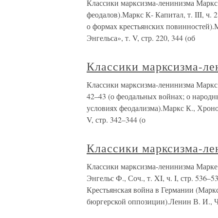
Классики марксизма-ленинизма Маркс К. 
феодалов).Маркс К- Капитал, т. III, ч. 
о формах крестьянских повинностей).
Энгельса», т. V, стр. 220, 344 (об
Классики марксизма-ле
Классики марксизма-ленинизма Маркс 
42–43 (о феодальных войнах; о народн
условиях феодализма).Маркс К., Хрон
V, стр. 342–344 (о
Классики марксизма-ле
Классики марксизма-ленинизма Марке 
Энгельс Ф., Соч., т. XI, ч. I, стр. 536
Крестьянская война в Германии (Маркс К
бюргерской оппозиции).Ленин В. И., 