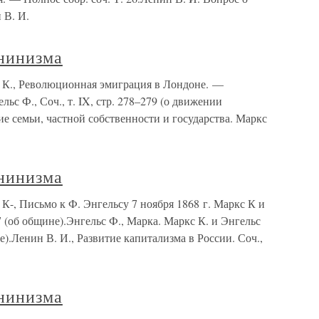
 В. И.
нинизма
 К., Революционная эмиграция в Лондоне. —
ьс Ф., Соч., т. IX, стр. 278–279 (о движении
е семьи, частной собственности и государства. Маркс
нинизма
-, Письмо к Ф. Энгельсу 7 ноября 1868 г. Маркс К и
27 (об общине).Энгельс Ф., Марка. Маркс К. и Энгельс
не).Ленин В. И., Развитие капитализма в России. Соч.,
нинизма