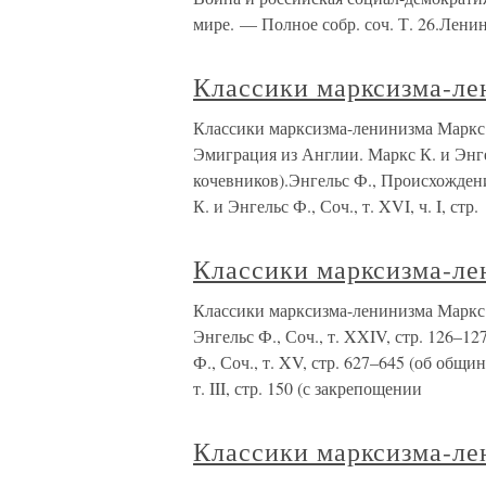
мире. — Полное собр. соч. Т. 26.Ленин
Классики марксизма-ле
Классики марксизма-ленинизма Маркс
Эмиграция из Англии. Маркс К. и Энгел
кочевников).Энгельс Ф., Происхождени
К. и Энгельс Ф., Соч., т. XVI, ч. I, стр.
Классики марксизма-ле
Классики марксизма-ленинизма Маркс К
Энгельс Ф., Соч., т. XXIV, стр. 126–1
Ф., Соч., т. XV, стр. 627–645 (об общи
т. III, стр. 150 (с закрепощении
Классики марксизма-ле