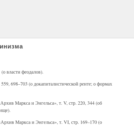
нинизма
5 (о власти феодалов).
тр. 559, 698–703 (о докапиталистической ренте; о формах
хив Маркса и Энгельса», т. V, стр. 220, 344 (об
ище).
рхив Маркса и Энгельса», т. VI, стр. 169–170 (о