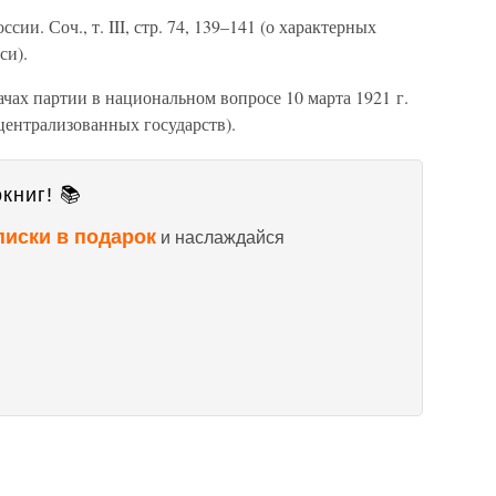
сии. Соч., т. III, стр. 74, 139–141 (о характерных
си).
ачах партии в национальном вопросе 10 марта 1921 г.
 централизованных государств).
книг! 📚
писки в подарок
и наслаждайся