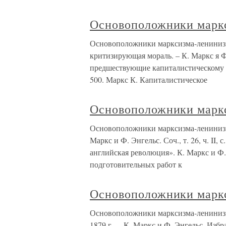
Основоположники марк
Основоположники марксизма-лениниз
критизирующая мораль. – К. Маркс я Ф.
предшествующие капиталистическому пр
500. Маркс К. Капиталистическое
Основоположники марк
Основоположники марксизма-ленинизм
Маркс и Ф. Энгельс. Соч., т. 26, ч. II,
английская революция». К. Маркс и Ф. Э
подготовительных работ к
Основоположники марк
Основоположники марксизма-ленинизм
1879 г . – К. Маркс и Ф. Энгельс. Избр