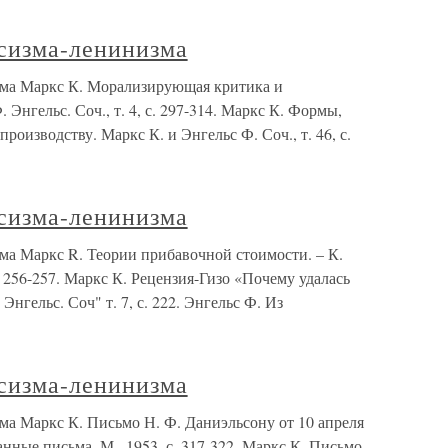
сизма-ленинизма
ма Маркс К. Морализирующая критика и
 Энгельс. Соч., т. 4, с. 297-314. Маркс К. Формы,
оизводству. Маркс К. и Энгельс Ф. Соч., т. 46, с.
сизма-ленинизма
а Маркс R. Теории прибавочной стоимости. – К.
 с. 256-257. Маркс К. Рецензия-Гизо «Почему удалась
нгельс. Соч" т. 7, с. 222. Энгельс Ф. Из
сизма-ленинизма
а Маркс К. Письмо Н. Ф. Даниэльсону от 10 апреля
анные письма. М.. 1953, с. 317-322. Маркс К. Письмо