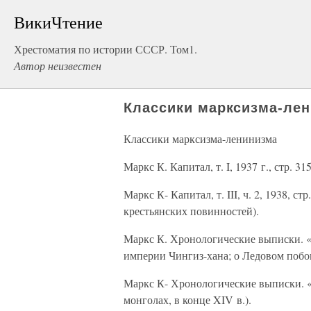
ВикиЧтение
Хрестоматия по истории СССР. Том1.
Автор неизвестен
Классики марксизма-ле
Классики марксизма-ленинизма
Маркс К. Капитал, т. I, 1937 г., стр. 31
Маркс К- Капитал, т. III, ч. 2, 1938, с
крестьянских повинностей).
Маркс К. Хронологические выписки. «Ар
империи Чингиз-хана; о Ледовом побо
Маркс К- Хронологические выписки. «А
монголах, в конце XIV в.).