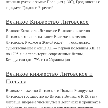
перешли русские земли: Полоцкая (1307), Гроднинская с
городами Гродно и Берестий
Великое Княжество Литовское
Великое Княжество Литовское Великое княжество
Литовское (полное название Великое княжество
Литовское, Русское и Жамойтское) — государство,
существовавшее с конца XII — первой половины XIII вв.
по 1795 г. на территории современных Литвы,
Белоруссии (до 1793 г.) и Украины (до
Великое княжество Литовское и
Польша
Великое княжество Литовское и Польша Белорусско-
Литовское государство до Витовта Великого К IX веку
литовцы, впервые упомянутые в летописях и хрониках в
1009 году, состояли из нескольких племен-литвинов,