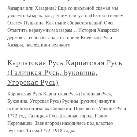
Хазария или Хазарида? Еще со школьной скамьи мы
узнаем о хазарах, когда учим наизусть «Песню о вещем
Олеге» Пушкина: Как ныне сбирается вещий Олег
Отмстить неразумным хазарам… История Хазарской
державы тесно связана с историей Киевской Руси.
Хазары, наследники великого
Карпатская Русь Карпатская Русь
(Галицкая Русь, Буковина,
Угорская Русь)
Карпатская Русь Карпатская Русь (Галицкая Русь,
Буковина, Угорская Русь) Русины (русичи) живут в
основном на землях Словакии, Польши и «Малой» Руси
1772 год. Галицкая Русь (главные города Галич,
Перемышль, Звенигород) находилась под властью
русской Литвы.1772–1918 годы.