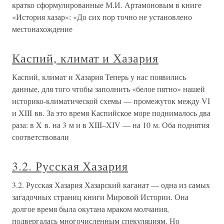
кратко сформулированные М.И. Артамоновым в книге
«История хазар»: «До сих пор точно не установлено
местонахождение
Каспий, климат и Хазария
Каспий, климат и Хазария Теперь у нас появились
данные, для того чтобы заполнить «белое пятно» нашей
историко-климатической схемы — промежуток между VI
и XIII вв. За это время Каспийское море поднималось два
раза: в X в. на 3 м и в XIII–XIV — на 10 м. Оба поднятия
соответствовали
3.2. Русская Хазария
3.2. Русская Хазария Хазарский каганат — одна из самых
загадочных страниц книги Мировой Истории. Она
долгое время была окутана мраком молчания,
подвергалась многочисленным спекуляциям. Но