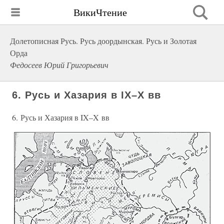
ВикиЧтение
Долетописная Русь. Русь доордынская. Русь и Золотая
Орда
Федосеев Юрий Григорьевич
6. Русь и Хазария в IX–X вв
6. Русь и Хазария в IX–X вв