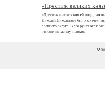
«Престиж великих княз
«Престиж великих князей подорван ок
Николай Николаевич был назначен гл
военного округа. В его руках оказалас
отношения между великим
О пр