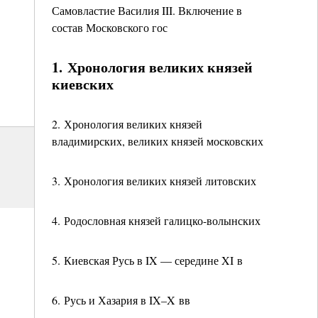
Самовластие Василия III. Включение в
состав Московского гос
1. Хронология великих князей
киевских
2. Хронология великих князей
владимирских, великих князей московских
3. Хронология великих князей литовских
4. Родословная князей галицко-волынских
5. Киевская Русь в IX — середине XI в
6. Русь и Хазария в IX–X вв