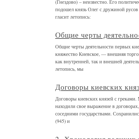
(Гнездово) – неизвестно. Его политичес
подошел князь Олег с дружиной русов 
гласит летопись:
Общие черты деятельно
Общие черты деятельности первых кие
княжество Киевское, — внешняя торгов
как внутренней, так и внешней деятел
летопись, мы
Договоры киевских княз
Договоры киевских князей с греками.
находили свое выражение в договорах,
соседними государствами. Со­хранились
(945) и