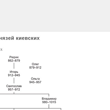
нязей киевских
их