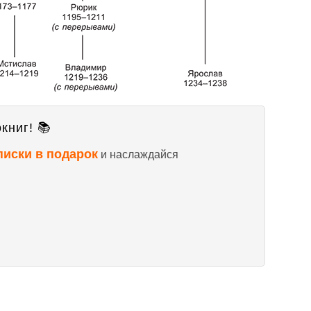
книг! 📚
писки в подарок
и наслаждайся