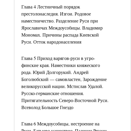
Глава 4 Лестничный порядок
престолонаследия. Изгои. Родовое
наместничество. Разделение Руси при
Ярославичах Междоусобицы. Владимир
Мономах. Причины распада Киевской
Руси. Отток народонаселения
Глава 5 Приход варягов-руси в угро-
финские края. Наместники княжеского
рода. Юрий Долгорукий. Андрей
Боголюбский — самовластен, Зарождение
великорусской нации. Мстислав Удалой.
Русско-германские отношения.
Притягательность Северо-Восточной Руси.
Всеволод Большое Гнездо
Глава 6 Междоусобицы, нестроение на
Руси. Батыево нашествие. Падение Рязани,