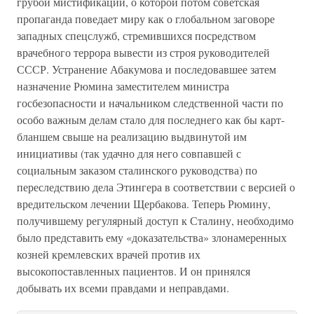
грубой мистификации, о которой потом советская
пропаганда поведает миру как о глобальном заговоре
западных спецслужб, стремившихся посредством
врачебного террора вывести из строя руководителей
СССР. Устранение Абакумова и последовавшее затем
назначение Рюмина заместителем министра
госбезопасности и начальником следственной части по
особо важным делам стало для последнего как бы карт-
бланшем свыше на реализацию выдвинутой им
инициативы (так удачно для него совпавшей с
социальным заказом сталинского руководства) по
переследствию дела Этингера в соответствии с версией о
вредительском лечении Щербакова. Теперь Рюмину,
получившему регулярный доступ к Сталину, необходимо
было представить ему «доказательства» злонамеренных
козней кремлевских врачей против их
высокопоставленных пациентов. И он принялся
добывать их всеми правдами и неправдами.