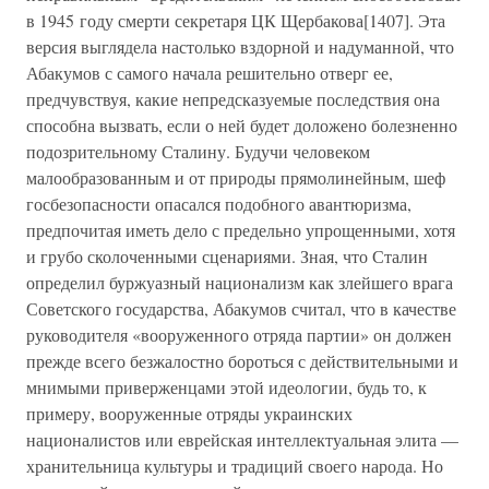
в 1945 году смерти секретаря ЦК Щербакова[1407]. Эта
версия выглядела настолько вздорной и надуманной, что
Абакумов с самого начала решительно отверг ее,
предчувствуя, какие непредсказуемые последствия она
способна вызвать, если о ней будет доложено болезненно
подозрительному Сталину. Будучи человеком
малообразованным и от природы прямолинейным, шеф
госбезопасности опасался подобного авантюризма,
предпочитая иметь дело с предельно упрощенными, хотя
и грубо сколоченными сценариями. Зная, что Сталин
определил буржуазный национализм как злейшего врага
Советского государства, Абакумов считал, что в качестве
руководителя «вооруженного отряда партии» он должен
прежде всего безжалостно бороться с действительными и
мнимыми приверженцами этой идеологии, будь то, к
примеру, вооруженные отряды украинских
националистов или еврейская интеллектуальная элита —
хранительница культуры и традиций своего народа. Но