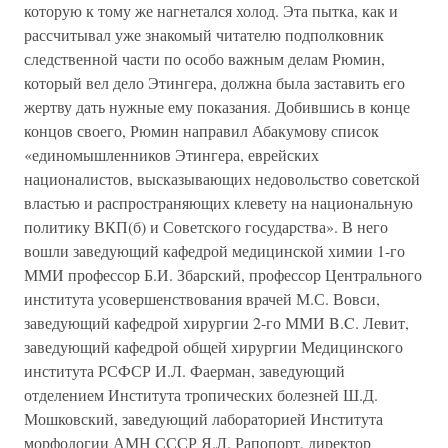
которую к тому же нагнетался холод. Эта пытка, как и
рассчитывал уже знакомый читателю подполковник
следственной части по особо важным делам Рюмин,
который вел дело Этингера, должна была заставить его
жертву дать нужные ему показания. Добившись в конце
концов своего, Рюмин направил Абакумову список
«единомышленников Этингера, еврейских
националистов, высказывающих недовольство советской
властью и распространяющих клевету на национальную
политику ВКП(б) и Советского государства». В него
вошли заведующий кафедрой медицинской химии 1-го
ММИ профессор Б.И. Збарский, профессор Центрального
института усовершенствования врачей М.С. Вовси,
заведующий кафедрой хирургии 2-го ММИ B.C. Левит,
заведующий кафедрой общей хирургии Медицинского
института РСФСР И.Л. Фаерман, заведующий
отделением Института тропических болезней Ш.Д.
Мошковский, заведующий лабораторией Института
морфологии АМН СССР Я.Л. Рапопорт, директор