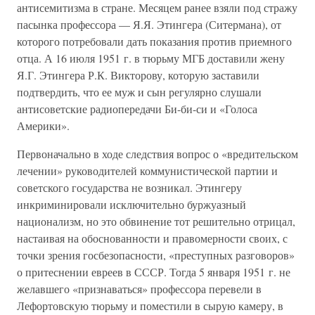
антисемитизма в стране. Месяцем ранее взяли под стражу
пасынка профессора — Я.Я. Этингера (Ситермана), от
которого потребовали дать показания против приемного
отца. А 16 июля 1951 г. в тюрьму МГБ доставили жену
Я.Г. Этингера Р.К. Викторову, которую заставили
подтвердить, что ее муж и сын регулярно слушали
антисоветские радиопередачи Би-би-си и «Голоса
Америки».
Первоначально в ходе следствия вопрос о «вредительском
лечении» руководителей коммунистической партии и
советского государства не возникал. Этингеру
инкриминировали исключительно буржуазный
национализм, но это обвинение тот решительно отрицал,
настаивая на обоснованности и правомерности своих, с
точки зрения госбезопасности, «преступных разговоров»
о притеснении евреев в СССР. Тогда 5 января 1951 г. не
желавшего «признаваться» профессора перевели в
Лефортовскую тюрьму и поместили в сырую камеру, в