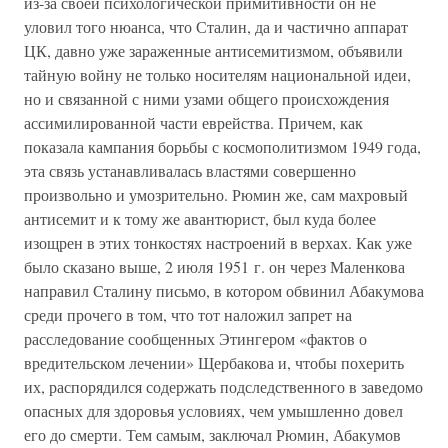
из-за своей психологической примитивности он не
уловил того нюанса, что Сталин, да и частично аппарат
ЦК, давно уже зараженные антисемитизмом, объявили
тайную войну не только носителям национальной идеи,
но и связанной с ними узами общего происхождения
ассимилированной части еврейства. Причем, как
показала кампания борьбы с космополитизмом 1949 года,
эта связь устанавливалась властями совершенно
произвольно и умозрительно. Рюмин же, сам махровый
антисемит и к тому же авантюрист, был куда более
изощрен в этих тонкостях настроений в верхах. Как уже
было сказано выше, 2 июля 1951 г. он через Маленкова
направил Сталину письмо, в котором обвинил Абакумова
среди прочего в том, что тот наложил запрет на
расследование сообщенных Этингером «фактов о
вредительском лечении» Щербакова и, чтобы похерить
их, распорядился содержать подследственного в заведомо
опасных для здоровья условиях, чем умышленно довел
его до смерти. Тем самым, заключал Рюмин, Абакумов