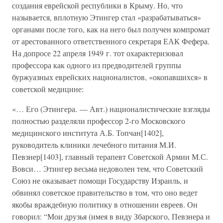
создания еврейской республики в Крыму. Но, что
называется, вплотную Этингер стал «разрабатываться»
органами после того, как на него был получен компромат
от арестованного ответственного секретаря ЕАК Фефера.
На допросе 22 апреля 1949 г. тот охарактеризовал
профессора как одного из предводителей группы
буржуазных еврейских националистов, «окопавшихся» в
советской медицине:
«… Его (Этингера. — Авт.) националистические взгляды
полностью разделяли профессор 2-го Московского
медицинского института А.Б. Топчан[1402],
руководитель клиники лечебного питания М.И.
Певзнер[1403], главный терапевт Советской Армии М.С.
Вовси… Этингер весьма недоволен тем, что Советский
Союз не оказывает помощи Государству Израиль, и
обвинял советское правительство в том, что оно ведет
якобы враждебную политику в отношении евреев. Он
говорил: “Мои друзья (имея в виду Збарского, Певзнера и