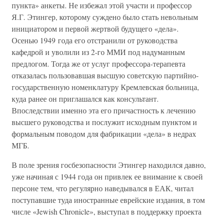
пункта» анкеты. Не избежал этой участи и профессор
Я.Г. Этингер, которому суждено было стать невольным
инициатором и первой жертвой будущего «дела».
Осенью 1949 года его отстранили от руководства
кафедрой и уволили из 2-го ММИ под надуманным
предлогом. Тогда же от услуг профессора-терапевта
отказалась пользовавшая высшую советскую партийно-
государственную номенклатуру Кремлевская больница,
куда ранее он приглашался как консультант.
Впоследствии именно эта его причастность к лечению
высшего руководства и послужит исходным пунктом и
формальным поводом для фабрикации «дела» в недрах
МГБ.
В поле зрения госбезопасности Этингер находился давно,
уже начиная с 1944 года он привлек ее внимание к своей
персоне тем, что регулярно наведывался в ЕАК, читал
поступавшие туда иностранные еврейские издания, в том
числе «Jewish Chronicle», выступал в поддержку проекта