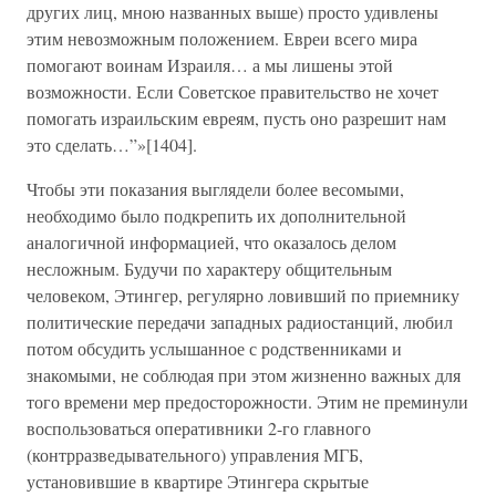
других лиц, мною названных выше) просто удивлены
этим невозможным положением. Евреи всего мира
помогают воинам Израиля… а мы лишены этой
возможности. Если Советское правительство не хочет
помогать израильским евреям, пусть оно разрешит нам
это сделать…”»[1404].
Чтобы эти показания выглядели более весомыми,
необходимо было подкрепить их дополнительной
аналогичной информацией, что оказалось делом
несложным. Будучи по характеру общительным
человеком, Этингер, регулярно ловивший по приемнику
политические передачи западных радиостанций, любил
потом обсудить услышанное с родственниками и
знакомыми, не соблюдая при этом жизненно важных для
того времени мер предосторожности. Этим не преминули
воспользоваться оперативники 2-го главного
(контрразведывательного) управления МГБ,
установившие в квартире Этингера скрытые