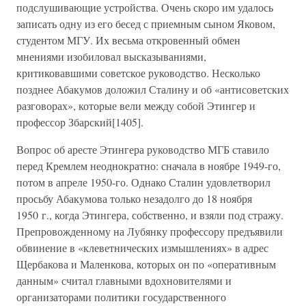
подслушивающие устройства. Очень скоро им удалось
записать одну из его бесед с приемным сыном Яковом,
студентом МГУ. Их весьма откровенный обмен
мнениями изобиловал высказываниями,
критиковавшими советское руководство. Несколько
позднее Абакумов доложил Сталину и об «антисоветских
разговорах», которые вели между собой Этингер и
профессор Збарский[1405].
Вопрос об аресте Этингера руководство МГБ ставило
перед Кремлем неоднократно: сначала в ноябре 1949-го,
потом в апреле 1950-го. Однако Сталин удовлетворил
просьбу Абакумова только незадолго до 18 ноября
1950 г., когда Этингера, собственно, и взяли под стражу.
Препровожденному на Лубянку профессору предъявили
обвинение в «клеветнических измышлениях» в адрес
Щербакова и Маленкова, которых он по «оперативным
данным» считал главными вдохновителями и
организаторами политики государственного