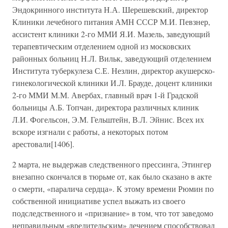
Эндокринного института Н.А. Шерешевский, директор
Клиники лечебного питания АМН СССР М.И. Певзнер,
ассистент клиники 2-го ММИ Я.И. Мазель, заведующий
терапевтическим отделением одной из московских
районных больниц Н.Л. Вильк, заведующий отделением
Института туберкулеза С.Е. Незлин, директор акушерско-
гинекологической клиники И.Л. Брауде, доцент клиники
2-го ММИ М.М. Авербах, главный врач 1-й Градской
больницы А.Б. Топчан, директора различных клиник
Л.И. Фогельсон, Э.М. Гельштейн, В.Л. Эйнис. Всех их
вскоре изгнали с работы, а некоторых потом
арестовали[1406].
2 марта, не выдержав следственного прессинга, Этингер
внезапно скончался в тюрьме от, как было сказано в акте
о смерти, «паралича сердца». К этому времени Рюмин по
собственной инициативе успел выжать из своего
подследственного и «признание» в том, что тот заведомо
неправильным «вредительским» лечением способствовал