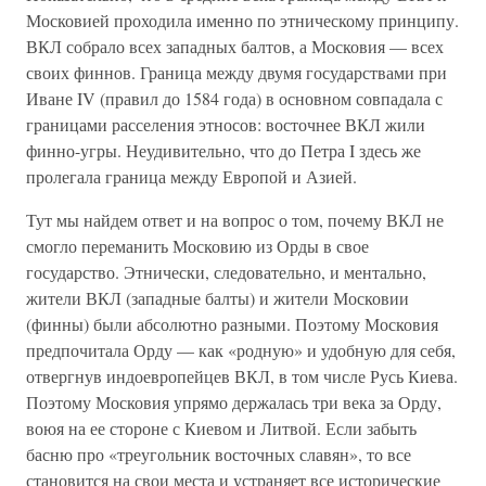
Московией проходила именно по этническому принципу.
ВКЛ собрало всех западных балтов, а Московия — всех
своих финнов. Граница между двумя государствами при
Иване IV (правил до 1584 года) в основном совпадала с
границами расселения этносов: восточнее ВКЛ жили
финно-угры. Неудивительно, что до Петра I здесь же
пролегала граница между Европой и Азией.
Тут мы найдем ответ и на вопрос о том, почему ВКЛ не
смогло переманить Московию из Орды в свое
государство. Этнически, следовательно, и ментально,
жители ВКЛ (западные балты) и жители Московии
(финны) были абсолютно разными. Поэтому Московия
предпочитала Орду — как «родную» и удобную для себя,
отвергнув индоевропейцев ВКЛ, в том числе Русь Киева.
Поэтому Московия упрямо держалась три века за Орду,
воюя на ее стороне с Киевом и Литвой. Если забыть
басню про «треугольник восточных славян», то все
становится на свои места и устраняет все исторические