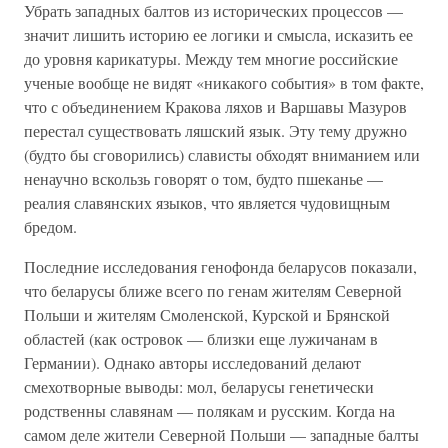
Убрать западных балтов из исторических процессов —
значит лишить историю ее логики и смысла, исказить ее
до уровня карикатуры. Между тем многие российские
ученые вообще не видят «никакого события» в том факте,
что с объединением Кракова ляхов и Варшавы Мазуров
перестал существовать ляшский язык. Эту тему дружно
(будто бы сговорились) слависты обходят вниманием или
ненаучно вскользь говорят о том, будто пшеканье —
реалия славянских языков, что является чудовищным
бредом.
Последние исследования генофонда беларусов показали,
что беларусы ближе всего по генам жителям Северной
Польши и жителям Смоленской, Курской и Брянской
областей (как островок — близки еще лужичанам в
Германии). Однако авторы исследований делают
смехотворные выводы: мол, беларусы генетически
родственны славянам — полякам и русским. Когда на
самом деле жители Северной Польши — западные балты