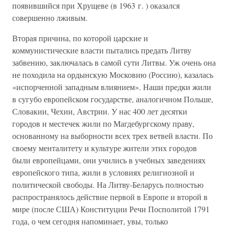
появившийся при Хрущеве (в 1963 г. ) оказался
совершенно лживым.
Вторая причина, по которой царские и
коммунистические власти пытались предать Литву
забвению, заключалась в самой сути Литвы. Уж очень она
не походила на ордынскую Московию (Россию), казалась
«испорченной западным влиянием». Наши предки жили
в сугубо европейском государстве, аналогичном Польше,
Словакии, Чехии, Австрии. У нас 400 лет десятки
городов и местечек жили по Магдебургскому праву,
основанному на выборности всех трех ветвей власти. По
своему менталитету и культуре жители этих городов
были европейцами, они учились в учебных заведениях
европейского типа, жили в условиях религиозной и
политической свободы. На Литву-Беларусь полностью
распространялось действие первой в Европе и второй в
мире (после США) Конституции Речи Посполитой 1791
года, о чем сегодня напоминает, увы, только