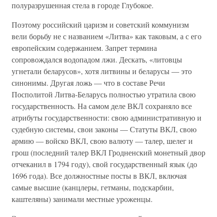
полуразрушенная стела в городе Глубокое.
Поэтому российский царизм и советский коммунизм
вели борьбу не с названием «Литва» как таковым, а с его
европейским содержанием. Запрет термина
сопровождался водопадом лжи. Дескать, «литовцы
угнетали беларусов», хотя литвины и беларусы — это
синонимы. Другая ложь — что в составе Речи
Посполитой Литва-Беларусь полностью утратила свою
государственность. На самом деле ВКЛ сохраняло все
атрибуты государственности: свою административную и
судебную системы, свои законы — Статуты ВКЛ, свою
армию — войско ВКЛ, свою валюту — талер, шелег и
грош (последний талер ВКЛ Гродненский монетный двор
отчеканил в 1794 году), свой государственный язык (до
1696 года). Все должностные посты в ВКЛ, включая
самые высшие (канцлеры, гетманы, подскарбии,
каштеляны) занимали местные уроженцы.