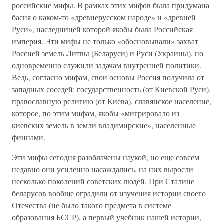
российские мифы. В рамках этих мифов была придумана
басня о каком-то «древнерусском народе» и «древней
Руси», наследницей которой якобы была Российская
империя. Эти мифы не только «обосновывали» захват
Россией земель Литвы (Беларуси) и Руси (Украины), но
одновременно служили задачам внутренней политики.
Ведь, согласно мифам, свои основы Россия получила от
западных соседей: государственность (от Киевской Руси),
православную религию (от Киева), славянское население,
которое, по этим мифам, якобы «мигрировало из
киевских земель в земли владимирские», населенные
финнами.
Эти мифы сегодня разоблачены наукой, но еще совсем
недавно они усиленно насаждались, на них выросли
несколько поколений советских людей. При Сталине
беларусов вообще оградили от изучения истории своего
Отечества (не было такого предмета в системе
образования БССР), а первый учебник нашей истории,