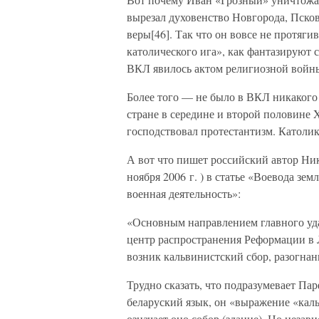
вырезал духовенство Новгорода, Псков
веры[46]. Так что он вовсе не протя
католического ига», как фантазируют 
ВКЛ явилось актом религиозной войны
Более того — не было в ВКЛ никакого «
стране в середине и второй половине X
господствовал протестантизм. Католик
А вот что пишет российский автор Ник
ноября 2006 г. ) в статье «Воевода зе
военная деятельность»:
«Основным направлением главного уд
центр распространения Реформации в Л
возник кальвинистский сбор, разогна
Трудно сказать, что подразумевает Па
беларуский язык, он «выражение «каль
означает оно собор (здание). Но незав