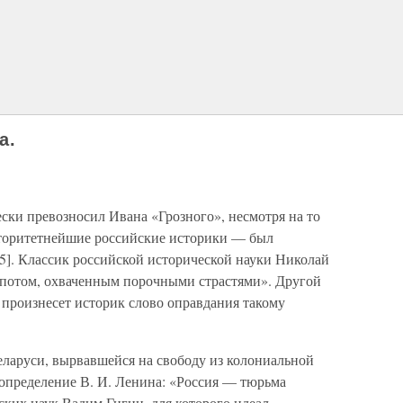
а.
ски превозносил Ивана «Грозного», несмотря на то
вторитетнейшие российские историки — был
5]. Классик российской исторической науки Николай
спотом, охваченным порочными страстями». Другой
е произнесет историк слово оправдания такому
еларуси, вырвавшейся на свободу из колониальной
пределение В. И. Ленина: «Россия — тюрьма
ских наук Вадим Гигин, для которого идеал