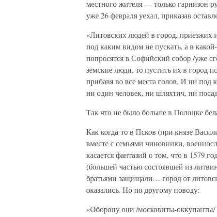
местного жителя — только гарнизон ру
уже 26 февраля уехал, приказав остав
«Литовских людей в город, приезжих 
под каким видом не пускать, а в како
попросятся в Софийский собор /уже сг
земские люди, то пустить их в город 
прибавя во все места голов. И ни под 
ни один человек, ни шляхтич, ни посад
Так что не было больше в Полоцке бе
Как когда-то в Псков (при князе Васи
вместе с семьями чиновники, военнос
касается фантазий о том, что в 1579 г
(большей частью состоявшей из литвин
братьями защищали… город от литовски
оказались. Но по другому поводу:
«Оборону они /московиты-оккупанты/ н