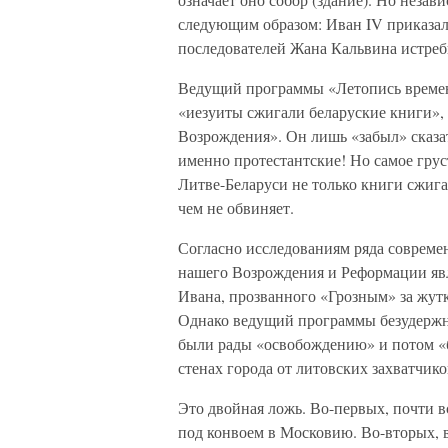
следующим образом: Иван IV приказал
последователей Жана Кальвина истреби
Ведущий программы «Летопись времен»
«иезуиты сжигали беларуские книги», 
Возрождения». Он лишь «забыл» сказат
именно протестантские! Но самое груст
Литве-Беларуси не только книги сжига
чем не обвиняет.
Согласно исследованиям ряда совреме
нашего Возрождения и Реформации явл
Ивана, прозванного «Грозным» за жу
Однако ведущий программы безудержно
были рады «освобождению» и потом «б
стенах города от литовских захватчико
Это двойная ложь. Во-первых, почти в
под конвоем в Московию. Во-вторых, в