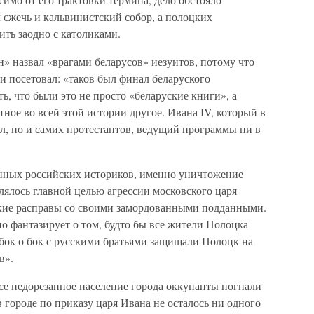
 сжечь и кальвинистский собор, а полоцких
ть заодно с католиками.
 назвал «врагами беларусов» иезуитов, потому что
и посетовал: «таков был финал беларуского
ь, что были это не просто «беларуские книги», а
ное во всей этой истории другое. Ивана IV, который в
л, но и самих протестантов, ведущий программы ни в
нных российских историков, именно уничтожение
ялось главной целью агрессии московского царя
ткие расправы со своими замордованными подданными.
 фантазирует о том, будто бы все жители Полоцка
ок о бок с русскими братьями защищали Полоцк на
в».
се недорезанное население города оккупанты погнали
 городе по приказу царя Ивана не осталось ни одного