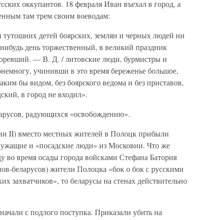
сских оккупантов. 18 февраля Иван въехал в город, а
ленным там трем своим воеводам:
и тутошних детей боярских, землян и черных людей ни
й-нибудь день торжественный, в великий праздник
оревший. — В. Д. / литовские люди, бурмистры и
понемногу, учинивши в это время береженье большое,
каким бы видом, без боярского ведома и без приставов,
ский, в город не входил».
ларусов, радующихся «освобождению».
лии II) вместо местных жителей в Полоцк прибыли
лужащие и «посадские люди» из Московии. Что же
оду во время осады города войсками Стефана Батория
ов-беларусов) жители Полоцка «бок о бок с русскими
х захватчиков», то беларусы на стенах действительно
ачали с подлого поступка. Приказали убить на