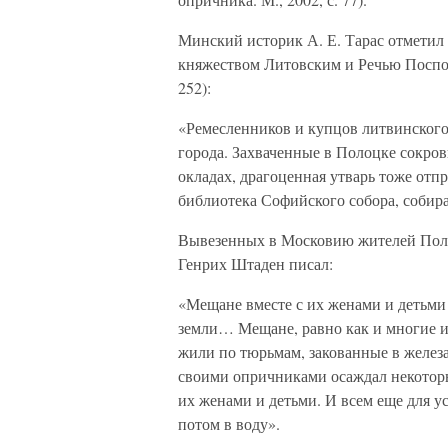
Минский историк А. Е. Тарас отметил
княжеством Литовским и Речью Поспо
252):
«Ремесленников и купцов литвинского
города. Захваченные в Полоцке сокров
окладах, драгоценная утварь тоже отп
библиотека Софийского собора, собира
Вывезенных в Московию жителей Полоц
Генрих Штаден писал:
«Мещане вместе с их женами и детьми
земли… Мещане, равно как и многие из
жили по тюрьмам, закованные в железа
своими опричниками осаждал некоторы
их женами и детьми. И всем еще для у
потом в воду».