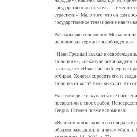
государственного деятеля — именно э
страстями»! Мало того, что он сам во
государственное телевидение навязыва
Рассказывая о нападении Московии н
использовал термин «освобождение»:
«Иван Грозный въехал в освобожденны
Полоцким», «накануне освобождения гор
заявляя, что «Иван Грозный вернул пр
отбирал. Хочется спросить его (а зао
Полоцка от кого? Ведь выходит, что от
На самом деле оккупанты все населени
превратили в своих рабов. Непосредс
Генрих Штаден позже вспоминал:
«Великий князь вызвал из города все 
образом разъединили, а затем убили и
опричника. М., 2002, с. 77).