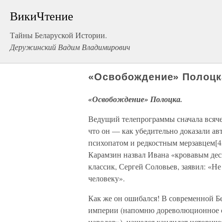
ВикиЧтение
Тайны Беларуской Истории.
Деружинский Вадим Владимирович
«Освобождение» Полоцк
«Освобождение» Полоцка.
Ведущий телепрограммы сначала всяче
что он — как убедительно доказали а
психопатом и редкостным мерзавцем[4
Карамзин назвал Ивана «кровавым де
классик, Сергей Соловьев, заявил: «Н
человеку».
Как же он ошибался! В современной Б
империи (напомню дореволюционное о
народов»), нашелся кандидат историче