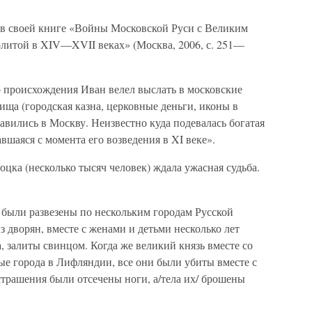
 в своей книге «Войны Московской Руси с Великим
литой в XIV—XVII веках» (Москва, 2006, с. 251—
 происхождения Иван велел выслать в московские
ища (городская казна, церковные деньги, иконы в
равились в Москву. Неизвестно куда подевалась богатая
вшаяся с момента его возведения в XI веке».
ка (несколько тысяч человек) ждала ужасная судьба.
 были развезены по нескольким городам Русской
 дворян, вместе с женами и детьми несколько лет
, залиты свинцом. Когда же великий князь вместе со
е города в Лифляндии, все они были убиты вместе с
страшения были отсечены ноги, а/тела их/ брошены