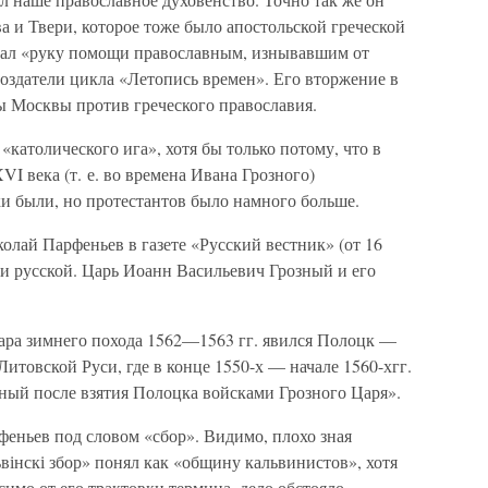
а и Твери, которое тоже было апостольской греческой
гивал «руку помощи православным, изнывавшим от
создатели цикла «Летопись времен». Его вторжение в
 Москвы против греческого православия.
католического ига», хотя бы только потому, что в
VI века (т. е. во времена Ивана Грозного)
и были, но протестантов было намного больше.
олай Парфеньев в газете «Русский вестник» (от 16
мли русской. Царь Иоанн Васильевич Грозный и его
ара зимнего похода 1562—1563 гг. явился Полоцк —
итовской Руси, где в конце 1550-х — начале 1560-хгг.
нный после взятия Полоцка войсками Грозного Царя».
рфеньев под словом «сбор». Видимо, плохо зная
вінскі збор» понял как «общину кальвинистов», хотя
исимо от его трактовки термина, дело обстояло