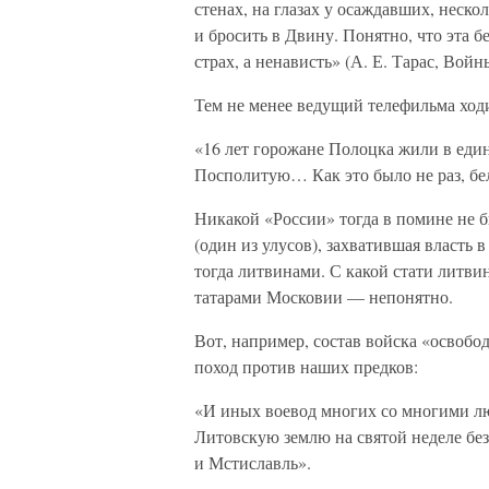
стенах, на глазах у осаждавших, неско
и бросить в Двину. Понятно, что эта 
страх, а ненависть» (А. Е. Тарас, Вой
Тем не менее ведущий телефильма ход
«16 лет горожане Полоцка жили в един
Посполитую… Как это было не раз, б
Никакой «России» тогда в помине не 
(один из улусов), захватившая власть 
тогда литвинами. С какой стати литв
татарами Московии — непонятно.
Вот, например, состав войска «освобо
поход против наших предков:
«И иных воевод многих со многими лю
Литовскую землю на святой неделе без
и Мстиславль».