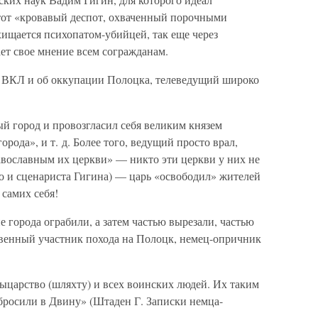
тот «кровавый деспот, охваченный порочными
схищается психопатом-убийцей, так еще через
ет свое мнение всем согражданам.
а ВКЛ и об оккупации Полоцка, телеведущий широко
й город и провозгласил себя великим князем
ода», и т. д. Более того, ведущий просто врал,
авославным их церкви» — никто эти церкви у них не
дно и сценариста Гигина) — царь «освободил» жителей
 самих себя!
е города ограбили, а затем частью вырезали, частью
твенный участник похода на Полоцк, немец-опричник
рыцарство (шляхту) и всех воинских людей. Их таким
 бросили в Двину» (Штаден Г. Записки немца-