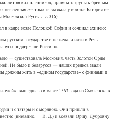
лько литовских пленников, привязать трупы к бревнам
бессмысленная жестокость вызвала у воинов Батория не
ны Московской Руси…, с. 316).
ил в кадре возле Полоцкой Софии и сочинял ахинею:
ом русском государстве и не желали идти в Речь
еларусы поддержали Россию».
было — существовала Московия, часть Золотой Орды
в ней. Не было и беларусов — наших предков звали
ины должны жить в «едином государстве» с финнами и
дителей», вышедшего в марте 1563 года из Смоленска в
дми и с татары и с мордвою. Они пришли в
вестно (внезапно. — В. Д.) и воевали Оршу, Дубровну