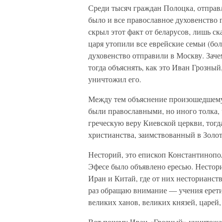
Среди тысяч граждан Полоцка, отправ
было и все православное духовенство
скрыл этот факт от беларусов, лишь ск
царя утопили все еврейские семьи (бол
духовенство отправили в Москву. Заче
тогда объяснять, как это Иван Грозны
уничтожил его.
Между тем объяснение произошедшему
были православными, но иного толка,
греческую веру Киевской церкви, тог
христианства, заимствованный в Золо
Несторий, это епископ Константинопол
Эфесе было объявлено ересью. Нестори
Иран и Китай, где от них несторианст
раз обращаю внимание — учения ерети
великих ханов, великих князей, царей
Вот почему Иван «Грозный» уничтожал