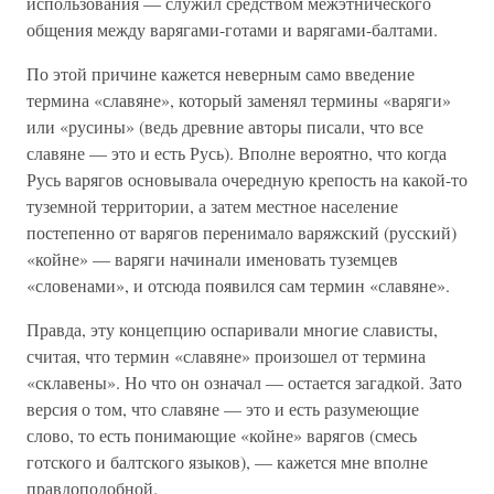
использования — служил средством межэтнического
общения между варягами-готами и варягами-балтами.
По этой причине кажется неверным само введение
термина «славяне», который заменял термины «варяги»
или «русины» (ведь древние авторы писали, что все
славяне — это и есть Русь). Вполне вероятно, что когда
Русь варягов основывала очередную крепость на какой-то
туземной территории, а затем местное население
постепенно от варягов перенимало варяжский (русский)
«койне» — варяги начинали именовать туземцев
«словенами», и отсюда появился сам термин «славяне».
Правда, эту концепцию оспаривали многие слависты,
считая, что термин «славяне» произошел от термина
«склавены». Но что он означал — остается загадкой. Зато
версия о том, что славяне — это и есть разумеющие
слово, то есть понимающие «койне» варягов (смесь
готского и балтского языков), — кажется мне вполне
правдоподобной.