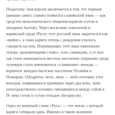
Подытожу: моя версия заключается в том, что первым
(раньше самих славян) появился славянский язык — как
средство межэтнического общения варягов (готов и
западных балтов). Через несколько поколений в
варяжской среде (Руси) этот русский язык закрепился как
«койне», а сами варяги теперь с рождения учились
говорить на нем. Понимающих этот язык именовали
теперь «разумеющими слово», или славянами, а от них
так стало именоваться местное население (первыми среди
туземцев стали именоваться «славянами» венеды —
коренное западно-балтское население Полабья и
Поморья). Ободриты, чехи, ляхи — либо потомки этих
венедов, появившиеся примерно через два века, либо
непосредственно потомки смешавшихся между собой в
IV веке готов и гутов-гепидов (беларусов).
Одно из значений слова «Русь» — это земля, с которой
варяги собирали дань. Именно в таком значении