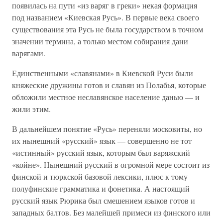
появилась на пути «из варяг в греки» некая формация
под названием «Киевская Русь». В первые века своего
существования эта Русь не была государством в точном
значении термина, а только местом собирания дани
варягами.
Единственными «славянами» в Киевской Руси были
княжеские дружины готов и славян из Полабья, которые
обложили местное неславянское население данью — и
жили этим.
В дальнейшем понятие «Русь» переняли московиты, но
их нынешний «русский» язык — совершенно не тот
«истинный» русский язык, которым был варяжский
«койне». Нынешний русский в огромной мере состоит из
финской и тюркской базовой лексики, плюс к тому
полуфинские грамматика и фонетика. А настоящий
русский язык Рюрика был смешением языков готов и
западных балтов. Без малейшей примеси из финского или