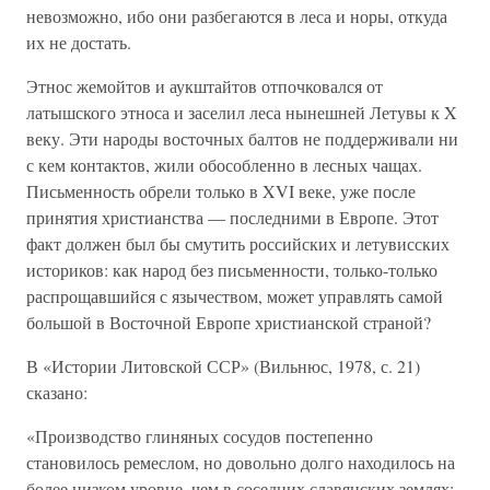
невозможно, ибо они разбегаются в леса и норы, откуда
их не достать.
Этнос жемойтов и аукштайтов отпочковался от
латышского этноса и заселил леса нынешней Летувы к X
веку. Эти народы восточных балтов не поддерживали ни
с кем контактов, жили обособленно в лесных чащах.
Письменность обрели только в XVI веке, уже после
принятия христианства — последними в Европе. Этот
факт должен был бы смутить российских и летувисских
историков: как народ без письменности, только-только
распрощавшийся с язычеством, может управлять самой
большой в Восточной Европе христианской страной?
В «Истории Литовской ССР» (Вильнюс, 1978, с. 21)
сказано:
«Производство глиняных сосудов постепенно
становилось ремеслом, но довольно долго находилось на
более низком уровне, чем в соседних славянских землях;