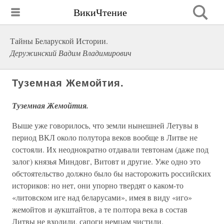
ВикиЧтение
Тайны Беларуской Истории.
Деружинский Вадим Владимирович
Туземная Жемойтия.
Туземная Жемойтия.
Выше уже говорилось, что земли нынешней Летувы в
период ВКЛ около полутора веков вообще в Литве не
состояли. Их неоднократно отдавали тевтонам (даже под
залог) князья Миндовг, Витовт и другие. Уже одно это
обстоятельство должно было бы насторожить российских
историков: но нет, они упорно твердят о каком-то
«литовском иге над беларусами», имея в виду «иго»
жемойтов и аукштайтов, а те полтора века в состав
Литвы не входили, сапоги немцам чистили.