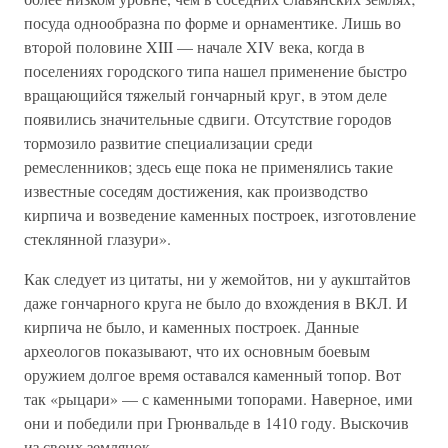
посуда однообразна по форме и орнаментике. Лишь во
второй половине XIII — начале XIV века, когда в
поселениях городского типа нашел применение быстро
вращающийся тяжелый гончарный круг, в этом деле
появились значительные сдвиги. Отсутствие городов
тормозило развитие специализации среди
ремесленников; здесь еще пока не применялись такие
известные соседям достижения, как производство
кирпича и возведение каменных построек, изготовление
стеклянной глазури».
Как следует из цитаты, ни у жемойтов, ни у аукштайтов
даже гончарного круга не было до вхождения в ВКЛ. И
кирпича не было, и каменных построек. Данные
археологов показывают, что их основным боевым
оружием долгое время оставался каменный топор. Вот
так «рыцари» — с каменными топорами. Наверное, ими
они и победили при Грюнвальде в 1410 году. Выскочив
из своих землянок.