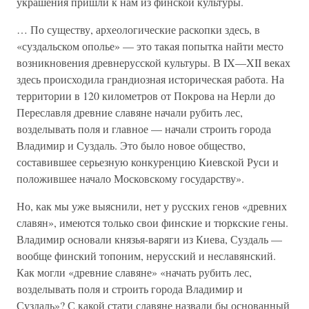
украшения пришли к нам из финской культуры.
… По существу, археологические раскопки здесь, в
«суздальском ополье» — это такая попытка найти место
возникновения древнерусской культуры. В IX—XII веках
здесь происходила грандиозная историческая работа. На
территории в 120 километров от Покрова на Нерли до
Переславля древние славяне начали рубить лес,
возделывать поля и главное — начали строить города
Владимир и Суздаль. Это было новое общество,
составившее серьезную конкуренцию Киевской Руси и
положившее начало Московскому государству».
Но, как мы уже выяснили, нет у русских генов «древних
славян», имеются только свои финские и тюркские гены.
Владимир основали князья-варяги из Киева, Суздаль —
вообще финский топоним, нерусский и неславянский.
Как могли «древние славяне» «начать рубить лес,
возделывать поля и строить города Владимир и
Суздаль»? С какой стати славяне назвали бы основанный