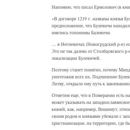
Напомню, что писал Ермолович (в книг
«В договоре 1219 г. названы князья 
предположение, что Булевичи находили
имелись топонимы Балевичи.
… в Негневичах (Новогрудский р-н) е
Это не так далеко от Столбцовского р
локализации Булевичей.
Поэтому станет понятно, почему Миндо
уничтожив всех их. Подчинение Булеви
Литву, открыло ему путь к завоеванию
Отметим еще, что в Померании есть нас
может указывать на западнославянское
князей, как, например, Вишимут, отно
своим родом и князьями убежали с зап
христианизации, на территории, где б