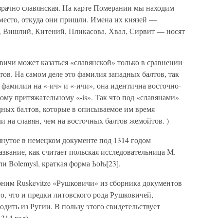
зрачно славянская. На карте Померании мы находим
а место, откуда они пришли. Имена их князей —
, Вишлий, Китений, Пликасова, Хвал, Сирвит — носят
ичи может казаться «славянской» только в сравнении
ов. На самом деле это фамилия западных балтов, так
 фамилии на «-ич» и «-ичи», она идентична восточно-
ому притяжательному «-is». Так что под «славянами»
ных балтов, которые в описываемое им время
и на славян, чем на восточных балтов жемойтов. )
янутое в немецком документе под 1314 годом
название, как считает польская исследовательница М.
и Bolemysl, краткая форма Ьоlъ[23].
ним Ruskevitze «Рушковичи» из сборника документов
, что и предки литовского рода Рушковичей,
одить из Ругии. В пользу этого свидетельствует
314 год).