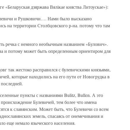
е «Беларуская дзяржава Вялікае княства Литоускае»):
Булевичи и Рушковичи…. Нами было высказано
сь на территории Столбцовского р-на. потому что там
сть речка с немного необычным названием «Булович».
-на и потому может быть определенным ориентиром для
вг так жестоко расправился с булевичскими князьями,
чей, которые находились на его пути от Новогрудка в
 последней.
еленные пункты с названиями Bulitz, Bullen. А это
 происхождение Булевичей, тем более что имена
сятся к славянским. Может быть, что Булевичи со всем
аднославянских земель, спасаясь от онемечивания и
ыло еще немало языческого населения.