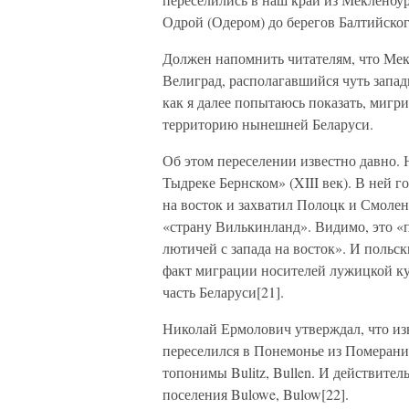
Одрой (Одером) до берегов Балтийског
Должен напомнить читателям, что Ме
Велиград, располагавшийся чуть запа
как я далее попытаюсь показать, мигр
территорию нынешней Беларуси.
Об этом переселении известно давно. 
Тыдреке Бернском» (XIII век). В ней 
на восток и захватил Полоцк и Смоленс
«страну Вилькинланд». Видимо, это «п
лютичей с запада на восток». И польс
факт миграции носителей лужицкой ку
часть Беларуси[21].
Николай Ермолович утверждал, что из
переселился в Понемонье из Померании
топонимы Bulitz, Bullen. И действите
поселения Bulowe, Bulow[22].