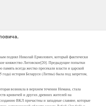
ловича.
рвым поднял Николай Ермолович, который фактически
кое княжество Литовское[20]. Предыдущие попытки
 память всегда жестко пресекали власти и царской
5 года) история Беларуси (Литвы) была под запретом,
оторая возникла в верхнем течении Немана, стала
ств кривичей и других древних жителей на
созданию ВКЛ причастны и западные славяне, которые
гии, исторической области между Лабой (Эльбой) и