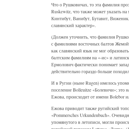
Что о Рушковичах, то эта фамилия про
Ruskewitz, что также может указать н
Кинтибут, Ванибут, Бутавит, Виженик
славянский характер».
(Должен уточнить, что фамилия Рушков
с фамилиями восточных балтов Жемойт
как славянский язык не мог образовать
балтским фамилиям на «-ис» и латинск
Ермолович фактически понимает запад
действительно гораздо больше походил
И в Ругии (ныне Rugen) имелось упом
поселение Bolleuitze «Болевичи»; это 
Ежова, происходит от имени Bolebor ил
Ежова приводит также ругийский топо
«Pommersches Urkundenbuch». Очевидно
упомянутого в летописи, могли происх
ругийский топоним Lettowe «Литва» (1