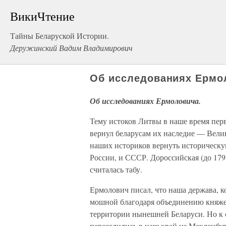
ВикиЧтение
Тайны Беларуской Истории.
Деружинский Вадим Владимирович
Об исследованиях Ермо
Об исследованиях Ермоловича.
Тему истоков Литвы в наше время пе
вернул беларусам их наследие — Вели
наших историков вернуть историческую
России, и СССР. Дороссийская (до 179
считалась табу.
Ермолович писал, что наша держава, к
мошной благодаря объединению княже
территории нынешней Беларуси. Но к 
переселились в наш край из Мекленбур