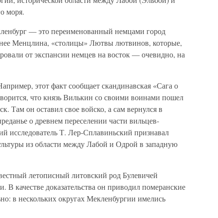
о моря.
кленбург — это переименованный немцами город
днее Менцлина, «столицы» Лютвы лютвинов, которые,
ировали от экспансии немцев на восток — очевидно, на
Например, этот факт сообщает скандинавская «Сага о
говорится, что князь Вилькин со своими воинами пошел
к. Там он оставил свое войско, а сам вернулся в
реданье о древнем переселении части вильцев-
кий исследователь Т. Лер-Сплавиньский признавал
льтуры из области между Лабой и Одрой в западную
вестный летописный литовский род Булевичей
. В качестве доказательства он приводил померанские
льно: в нескольких округах Мекленбургии имелись