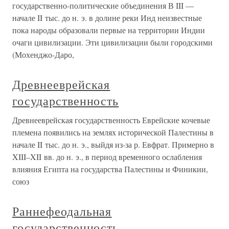
государственно-политические объединения В III —
начале II тыс. до н. э. в долине реки Инд неизвестные
пока народы образовали первые на территории Индии
очаги цивилизации. Эти цивилизации были городскими
(Мохенджо-Даро,
Древнееврейская
государственность
Древнееврейская государственность Еврейские кочевые
племена появились на землях исторической Палестины в
начале II тыс. до н. э., выйдя из-за р. Евфрат. Примерно в
XIII–XII вв. до н. э., в период временного ослабления
влияния Египта на государства Палестины и Финикии,
союз
Раннефеодальная
государственность