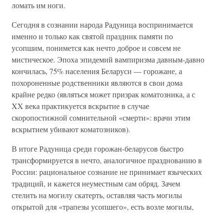
ломать им ноги.
Сегодня в сознании народа Радуница воспринимается
именно и только как святой праздник памяти по
усопшим, понимется как нечто доброе и совсем не
мистическое. Эпоха эпидемий вампиризма давным-давно
кончилась, 75% населения Беларуси — горожане, а
похороненные родственники являются в свои дома
крайне редко (являться может призрак коматозника, а с
XX века практикуется вскрытие в случае
скоропостижной сомнительной «смерти»: врачи этим
вскрытием убивают коматозников).
В итоге Радуница среди горожан-беларусов быстро
трансформируется в нечто, аналогичное празднованию в
России: рациональное сознание не принимает языческих
традиций, и кажется неуместным сам обряд. Зачем
стелить на могилу скатерть, оставляя часть могилы
открытой для «трапезы усопшего», есть возле могилы,