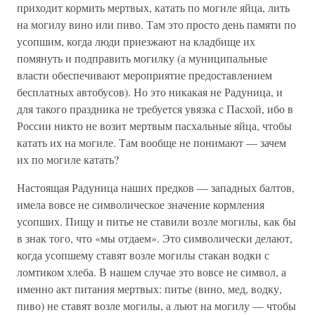
приходит кормить мертвых, катать по могиле яйца, лить
на могилу вино или пиво. Там это просто день памяти по
усопшим, когда люди приезжают на кладбище их
помянуть и подправить могилку (а муниципальные
власти обеспечивают мероприятие предоставлением
бесплатных автобусов). Но это никакая не Радуница, и
для такого праздника не требуется увязка с Пасхой, ибо в
России никто не возит мертвым пасхальные яйца, чтобы
катать их на могиле. Там вообще не понимают — зачем
их по могиле катать?
Настоящая Радуница наших предков — западных балтов,
имела вовсе не символическое значение кормления
усопших. Пищу и питье не ставили возле могилы, как бы
в знак того, что «мы отдаем». Это символически делают,
когда усопшему ставят возле могилы стакан водки с
ломтиком хлеба. В нашем случае это вовсе не символ, а
именно акт питания мертвых: питье (вино, мед, водку,
пиво) не ставят возле могилы, а льют на могилу — чтобы