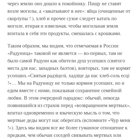
через землю оно дошло к покойнику. Пищу не ставят
возле могилы, а «закатывают в нее»: яйца (очищенные от
скорлупы ! ), хлеб и прочее сухое следует катать по
могиле, втирая и измельчая, чтобы могильная земля
впитала в себя эти продукты, смешалась с крошками.
Таким образом, мы видим, что отмечаемая в России
«Радуница» таковой не является — во-первых, там не
было самой Радуни как обители душ усопших (святого
места для нас, западных балтов), вовторых, там не кормят
усопших.«Святыя радзіцелі, хадзіце да нас хлеб-соль есці
!»… Мы на Радуницу не только кормим усопших, но и
едим вместе с ними, показывая сохранение семейной
любви. В этом очередной парадокс: обычай, некогда
появившийся из страхов перед «возвращением мертвых»,
впитал одновременно и языческую мысль о том, что
мертвые деды могут нас оберегать (вспомните «Чур меня
!»). Здесь мы видим все же более гуманное отношение к
предкам, чем обычаи соседей связывать мертвых или