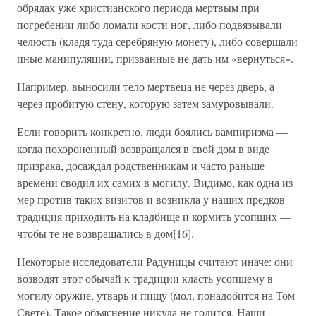
обрядах уже христианского периода мертвым при
погребении либо ломали кости ног, либо подвязывали
челюсть (кладя туда серебряную монету), либо совершали
иные манипуляции, призванные не дать им «вернуться».
Например, выносили тело мертвеца не через дверь, а
через пробитую стену, которую затем замуровывали.
Если говорить конкретно, люди боялись вампиризма —
когда похороненный возвращался в свой дом в виде
призрака, досаждал родственникам и часто раньше
времени сводил их самих в могилу. Видимо, как одна из
мер против таких визитов и возникла у наших предков
традиция приходить на кладбище и кормить усопших —
чтобы те не возвращались в дом[16].
Некоторые исследователи Радуницы считают иначе: они
возводят этот обычай к традиции класть усопшему в
могилу оружие, утварь и пищу (мол, понадобится на Том
Свете). Такое объяснение никуда не годится. Наши