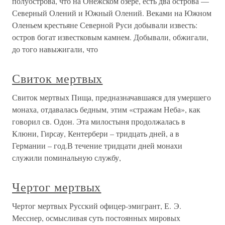
полуострова, что на Онежском озере, есть два острова —
Северный Олений и Южный Олений. Веками на Южном
Оленьем крестьяне Северной Руси добывали известь:
остров богат известковым камнем. Добывали, обжигали,
до того навыжигали, что
Свиток мертвых
Свиток мертвых Пища, предназначавшаяся для умершего
монаха, отдавалась бедным, этим «стражам Неба», как
говорил св. Одон. Эта милостыня продолжалась в
Клюни, Гирсау, Кентербери – тридцать дней, а в
Германии – год.В течение тридцати дней монахи
служили поминальную службу,
Чертог мертвых
Чертог мертвых Русский офицер-эмигрант, Е. Э.
Месснер, осмысливая суть постоянных мировых