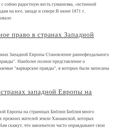
 с собою радостную весть гуманизма, «истинной
ам на юге, западе и севере.В июне 1871 г.
вовало
ное право в странах Западной
транах Западной Европы Становление раннефеодального
правды". Наиболее полное представление о
ваемые "варварские правды", в которых были записаны
 странах западной Европы на
дной Европы на страницах Библии Библия много
ях прежних жителей земли Ханаанской, которых
Нам скажут, что завоеватели часто оправдывают свои