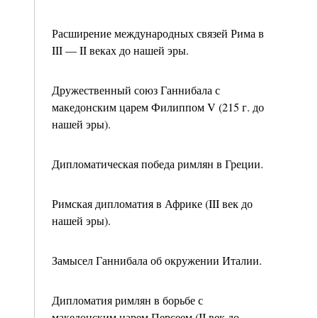
Расширение международных связей Рима в
III — II веках до нашей эры.
Дружественный союз Ганнибала с
македонским царем Филиппом V (215 г. до
нашей эры).
Дипломатическая победа римлян в Греции.
Римская дипломатия в Африке (III век до
нашей эры).
Замысел Ганнибала об окружении Италии.
Дипломатия римлян в борьбе с
македонским царем Персеем (II век до