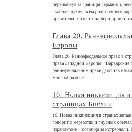
перешагнул за границы Германии, неся
свободы духа», всем родственным народ
правительство кантона Берн приветст
Глава 20. Раннефеодаль
Европы
Глава 20. Раннефеодальное право в с
права Западной Европы. "Варварские 
раннефеодальном праве дают так назы
многообразные
16. Новая инквизиция в
страницах Библии
16. Новая инквизиция в странах запа
говорит о мерзостях и гнусных обыча
израильтяне = богоборцы истребляли. 