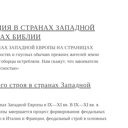
ИЦИЯ В СТРАНАХ ЗАПАДНОЙ
ЦАХ БИБЛИИ
АНАХ ЗАПАДНОЙ ЕВРОПЫ НА СТРАНИЦАХ
остях и гнусных обычаях прежних жителей земли
гоборцы истребляли. Нам скажут, что завоеватели
усностью»
о строя в странах Западной
анах Западной Европы в IX—XI вв. В IX—XI вв. в
опы завершается процесс формирования: феодальных
р в Италии и Франции, феодальный строй в основных