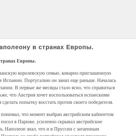
аполеону в странах Европы.
странах Европы.
спанскую королевскую семью, коварно приглашенную
ие Испании. Португалию он занял еще раньше. Началась
ании. В первые же месяцы стало ясно, что справиться
кже, что Австрия хочет воспользоваться испанскими
я сделать попытку восстать против своего победителя.
понимал, что мо­мент выбран австрийским кабинетом
 посол в Париже, усиленно скрывал австрийские
ь. Наполеон знал, что и в Пруссии с затаенным
Поэтому он грубо потребовал от короля прусского