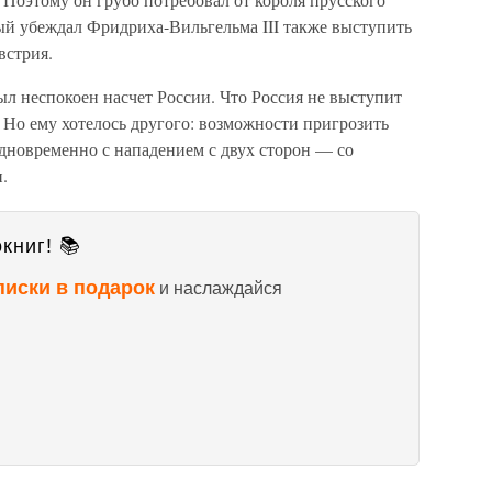
й убеждал Фридриха-Виль­гельма III также выступить
встрия.
л неспокоен насчет России. Что Россия не выступит
 Но ему хотелось другого: возможности пригрозить
одновременно с нападением с двух сторон — со
.
книг! 📚
писки в подарок
и наслаждайся