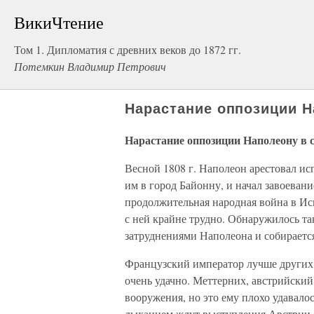
ВикиЧтение
Том 1. Дипломатия с древних веков до 1872 гг.
Потемкин Владимир Петрович
Нарастание оппозиции Н
Нарастание оппозиции Наполеону в 
Весной 1808 г. Наполеон арестовал и
им в город Байонну, и начал завоеван
продолжительная народная война в Исп
с ней крайне трудно. Обнаружилось та
затруд­нениями Наполеона и собираетс
Французский император лучше других 
очень удачно. Меттерних, австрийский
вооружения, но это ему плохо удавалос
дыханием ждут выступления Австрии. 