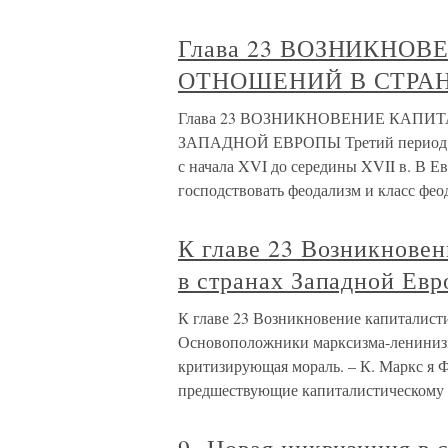
Глава 23 ВОЗНИКНО
ОТНОШЕНИЙ В СТРА
Глава 23 ВОЗНИКНОВЕНИЕ КАП
ЗАПАДНОЙ ЕВРОПЫ Третий период ист
с начала XVI до середины XVII в. В Е
господствовать феодализм и класс фео
К главе 23 Возникнове
в странах Западной Ев
К главе 23 Возникновение капиталис
Основоположники марксизма-лениниз
критизирующая мораль. – К. Маркс я Ф.
предшествующие капиталистическому