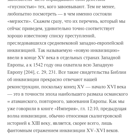
«гнусностью» тех, кого завоевывают. Тем не менее,
любопытно посмотреть — в чем именно состояли
«мерзости». Скажем сразу, что их перечень, который мы
сейчас приведем, удивительно точно соответствует
хорошо известному списку преступлений,
преследовавшихся средневековой западно-европейской
инквизицией. Так называемую «новую инквизицию»
ввели в конце XV века в отдельных странах Западной
Европы, а к 1542 году она охватила всю Западную
Европу [204], с. 29, 231. Все такие свидетельства Библии
об инквизиции прекрасно отвечают нашей
реконструкции, поскольку конец XV — начало XVI века
— это в точности эпоха наибольшего размаха османского
= атаманского, повторного, завоевания Европы. Как мы
уже говорили в книге «Империя», гл. 12:10, предыдущая
волна инквизиции, обычно относимая скалигеровской
историей к XIII веку, является, скорее всего, лишь
фантомным отражением инквизиции XV–XVI веков.