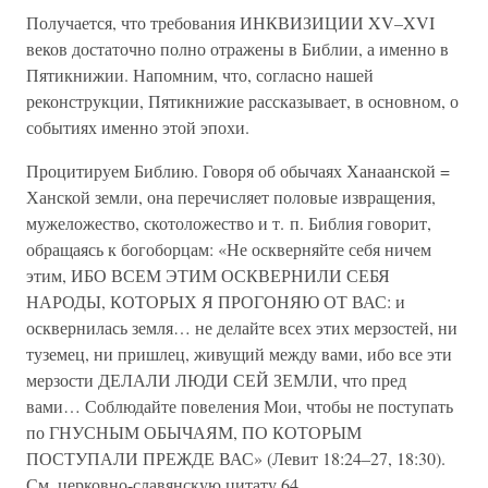
Получается, что требования ИНКВИЗИЦИИ XV–XVI
веков достаточно полно отражены в Библии, а именно в
Пятикнижии. Напомним, что, согласно нашей
реконструкции, Пятикнижие рассказывает, в основном, о
событиях именно этой эпохи.
Процитируем Библию. Говоря об обычаях Ханаанской =
Ханской земли, она перечисляет половые извращения,
мужеложество, скотоложество и т. п. Библия говорит,
обращаясь к богоборцам: «Не оскверняйте себя ничем
этим, ИБО ВСЕМ ЭТИМ ОСКВЕРНИЛИ СЕБЯ
НАРОДЫ, КОТОРЫХ Я ПРОГОНЯЮ ОТ ВАС: и
осквернилась земля… не делайте всех этих мерзостей, ни
туземец, ни пришлец, живущий между вами, ибо все эти
мерзости ДЕЛАЛИ ЛЮДИ СЕЙ ЗЕМЛИ, что пред
вами… Соблюдайте повеления Мои, чтобы не поступать
по ГНУСНЫМ ОБЫЧАЯМ, ПО КОТОРЫМ
ПОСТУПАЛИ ПРЕЖДЕ ВАС» (Левит 18:24–27, 18:30).
См. церковно-славянскую цитату 64.