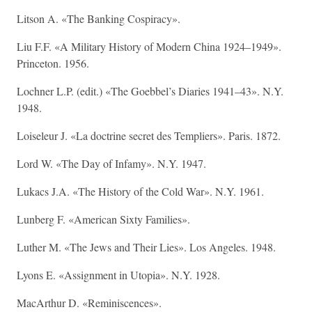
Litson A. «The Banking Cospiracy».
Liu F.F. «A Military History of Modern China 1924–1949».
Princeton. 1956.
Lochner L.P. (edit.) «The Goebbel’s Diaries 1941–43». N.Y.
1948.
Loiseleur J. «La doctrine secret des Templiers». Paris. 1872.
Lord W. «The Day of Infamy». N.Y. 1947.
Lukacs J.A. «The History of the Cold War». N.Y. 1961.
Lunberg F. «American Sixty Families».
Luther M. «The Jews and Their Lies». Los Angeles. 1948.
Lyons E. «Assignment in Utopia». N.Y. 1928.
MacArthur D. «Reminiscences».