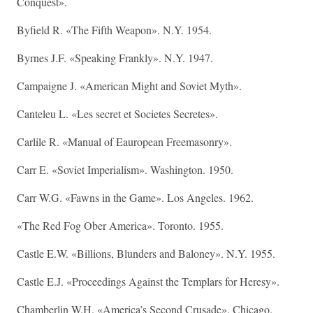
Conquest».
Byfield R. «The Fifth Weapon». N.Y. 1954.
Byrnes J.F. «Speaking Frankly». N.Y. 1947.
Campaigne J. «American Might and Soviet Myth».
Canteleu L. «Les secret et Societes Secretes».
Carlile R. «Manual of Eauropean Freemasonry».
Carr E. «Soviet Imperialism». Washington. 1950.
Carr W.G. «Fawns in the Game». Los Angeles. 1962.
«The Red Fog Ober America». Toronto. 1955.
Castle E.W. «Billions, Blunders and Baloney». N.Y. 1955.
Castle E.J. «Proceedings Against the Templars for Heresy».
Chamberlin W.H. «America’s Second Crusade». Chicago.