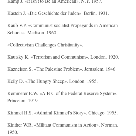
Kamp J. «It Isn’t to Be an American». N.Y. 1957.
Kastein J. «Die Geschichte der Juden». Berlin. 1931.
Kaub V.P. «Communist-socialist Propagands in American
Schools». Madison. 1960.
«Collectivism Challenges Christianity».
Kautsky K. «Terrorism and Communism». London. 1920.
Kaznelson S. «The Palestine Problem». Jerusalem. 1946.
Kelly D. «The Hungry Sheep». London. 1955.
Kemmerer E.W. «A B C of the Federal Reserve System».
Princeton. 1919.
Kimmel H.S. «Admiral Kimmel’s Story». Chicago. 1955.
Kinther W.R. «Militant Communism in Action». Norman.
1950.