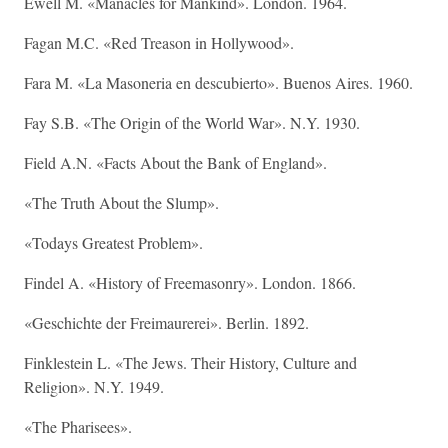
Ewell M. «Manacles for Mankind». London. 1964.
Fagan M.C. «Red Treason in Hollywood».
Fara M. «La Masoneria en descubierto». Buenos Aires. 1960.
Fay S.B. «The Origin of the World War». N.Y. 1930.
Field A.N. «Facts About the Bank of England».
«The Truth About the Slump».
«Todays Greatest Problem».
Findel A. «History of Freemasonry». London. 1866.
«Geschichte der Freimaurerei». Berlin. 1892.
Finklestein L. «The Jews. Their History, Culture and
Religion». N.Y. 1949.
«The Pharisees».