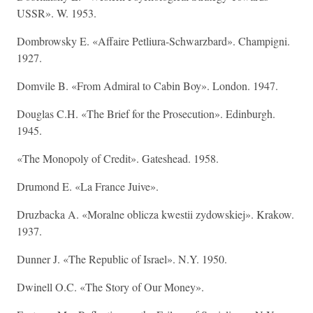
USSR». W. 1953.
Dombrowsky E. «Affaire Petliura-Schwarzbard». Champigni.
1927.
Domvile B. «From Admiral to Cabin Boy». London. 1947.
Douglas C.H. «The Brief for the Prosecution». Edinburgh.
1945.
«The Monopoly of Credit». Gateshead. 1958.
Drumond E. «La France Juive».
Druzbacka A. «Moralne oblicza kwestii zydowskiej». Krakow.
1937.
Dunner J. «The Republic of Israel». N.Y. 1950.
Dwinell O.C. «The Story of Our Money».