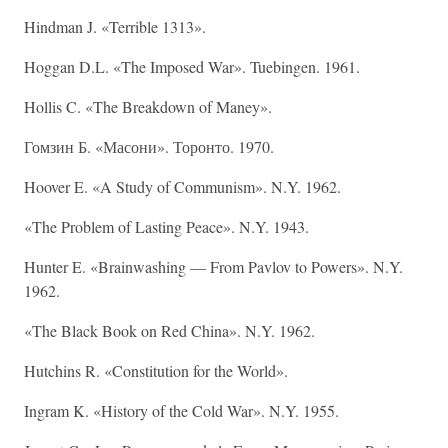
Hindman J. «Terrible 1313».
Hoggan D.L. «The Imposed War». Tuebingen. 1961.
Hollis C. «The Breakdown of Maney».
Гомзин Б. «Масони». Торонто. 1970.
Hoover E. «A Study of Communism». N.Y. 1962.
«The Problem of Lasting Peace». N.Y. 1943.
Hunter E. «Brainwashing — From Pavlov to Powers». N.Y.
1962.
«The Black Book on Red China». N.Y. 1962.
Hutchins R. «Constitution for the World».
Ingram K. «History of the Cold War». N.Y. 1955.