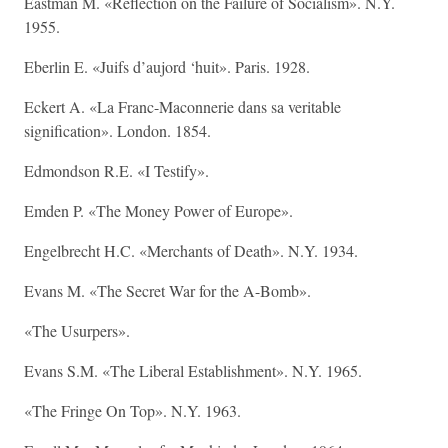
Eastman M. «Reflection on the Failure of Socialism». N.Y.
1955.
Eberlin E. «Juifs d’aujord ‘huit». Paris. 1928.
Eckert A. «La Franc-Maconnerie dans sa veritable
signification». London. 1854.
Edmondson R.E. «I Testify».
Emden P. «The Money Power of Europe».
Engelbrecht H.C. «Merchants of Death». N.Y. 1934.
Evans M. «The Secret War for the A-Bomb».
«The Usurpers».
Evans S.M. «The Liberal Establishment». N.Y. 1965.
«The Fringe On Top». N.Y. 1963.