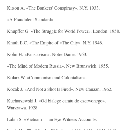
Kitson A. «The Bankers’ Conspirasy». N.Y. 1933.
«A Fraudulent Standard».
Knupffer G. «The Struggle for World Power». London. 1958.
Knuth E.C. «The Empire of «The City». N.Y. 1946.
Kohn H. «Panslavism». Notre Dame. 1953.
«The Mind of Modern Russia». New Brunswick. 1955.
Kolarz W. «Communism and Colonialism».
Kozak J. «And Not a Shot Is Fired». New Canaan. 1962.
Kucharzewski J. «Od bialego caratu do czerwonego».
Warszawa. 1928.
Labin S. «Vietnam — an Eye-Witness Account».