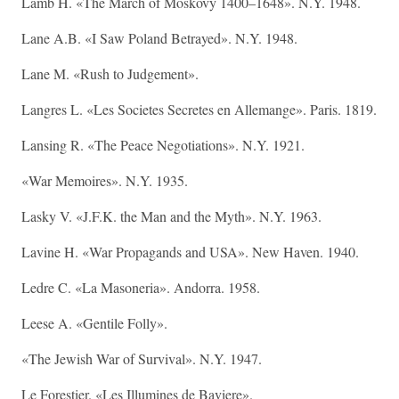
Lamb H. «The March of Moskovy 1400–1648». N.Y. 1948.
Lane A.B. «I Saw Poland Betrayed». N.Y. 1948.
Lane M. «Rush to Judgement».
Langres L. «Les Societes Secretes en Allemange». Paris. 1819.
Lansing R. «The Peace Negotiations». N.Y. 1921.
«War Memoires». N.Y. 1935.
Lasky V. «J.F.K. the Man and the Myth». N.Y. 1963.
Lavine H. «War Propagands and USA». New Haven. 1940.
Ledre C. «La Masoneria». Andorra. 1958.
Leese A. «Gentile Folly».
«The Jewish War of Survival». N.Y. 1947.
Le Forestier. «Les Illumines de Baviere».