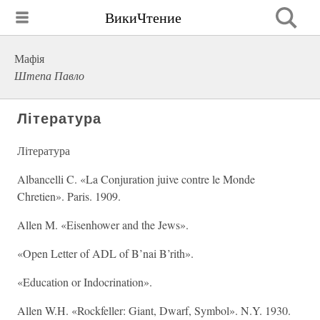
ВикиЧтение
Мафія
Штепа Павло
Література
Література
Albancelli C. «La Conjuration juive contre le Monde
Chretien». Paris. 1909.
Allen M. «Eisenhower and the Jews».
«Open Letter of ADL of B’nai B’rith».
«Education or Indocrination».
Allen W.H. «Rockfeller: Giant, Dwarf, Symbol». N.Y. 1930.