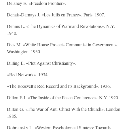
Delaney E. «Freedom Frontier».
Denais-Darnays J. «Les Juifs en France». Paris. 1907.
Dennis L. «The Dynamics of Warmand Revolutions». N.Y.
1940.
Dies M. «White House Protects Communist in Government».
Washington. 1950.
Dilling E. «Plot Against Christianity».
«Red Network». 1934.
«The Roosvelt’s Red Record and Its Background». 1936.
Dillon E.J. «The Inside of the Peace Conference». N.Y. 1920.
Dillon G. «The War of Anti-Christ With the Church». London.
1885.
Dobriansky L. «Western Psychological Strategy Towards