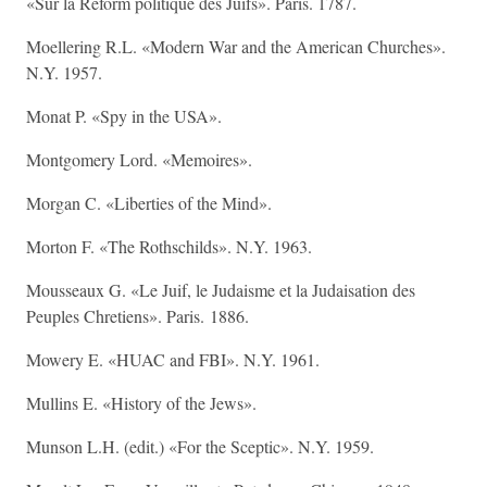
«Sur la Reform politique des Juifs». Paris. 1787.
Moellering R.L. «Modern War and the American Churches».
N.Y. 1957.
Monat P. «Spy in the USA».
Montgomery Lord. «Memoires».
Morgan C. «Liberties of the Mind».
Morton F. «The Rothschilds». N.Y. 1963.
Mousseaux G. «Le Juif, le Judaisme et la Judaisation des
Peuples Chretiens». Paris. 1886.
Mowery E. «HUAC and FBI». N.Y. 1961.
Mullins E. «History of the Jews».
Munson L.H. (edit.) «For the Sceptic». N.Y. 1959.