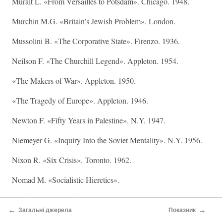
Muralt L. «From Versailles to Potsdam». Chicago. 1948.
Murchin M.G. «Britain’s Jewish Problem». London.
Mussolini B. «The Corporative State». Firenzo. 1936.
Neilson F. «The Churchill Legend». Appleton. 1954.
«The Makers of War». Appleton. 1950.
«The Tragedy of Europe». Appleton. 1946.
Newton F. «Fifty Years in Palestine». N.Y. 1947.
Niemeyer G. «Inquiry Into the Soviet Mentality». N.Y. 1956.
Nixon R. «Six Crisis». Toronto. 1962.
Nomad M. «Socialistic Hieretics».
Norfleet M. «Forced School Integration in USA».
←
→
Загальні джерела
Показник
O’Grady O. «Beast of the Apocalypse».