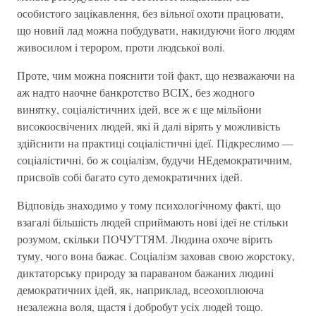
особистого зацiкавлення, без вiльної охоти працювати,
що новий лад можна побудувати, накидуючи його людям
живосилом i терором, проти людської волi.
Проте, чим можна пояснити той факт, що незважаючи на
аж надто наочне банкротство ВСIХ, без жодного
винятку, соцiалiстичних iдей, все ж є ще мiльйони
високоосвiчених людей, якi й далi вiрять у можливiсть
здiйснити на практицi соцiалiстичнi iдеї. Пiдкреслимо —
соцiалiстичнi, бо ж соцiалiзм, будучи НЕдемократичним,
присвоїв собi багато суто демократичних iдей.
Вiдповiдь знаходимо у тому психологiчному фактi, що
взагалi бiльшiсть людей сприймають новi iдеї не стiльки
розумом, скiльки ПОЧУТТЯМ. Людина охоче вiрить
туму, чого вона бажає. Соцiалiзм заховав свою жорстоку,
диктаторську природу за параваном бажаних людинi
демократичних iдей, як, наприклад, всеохоплююча
незалежна воля, щастя i добробут усiх людей тощо.