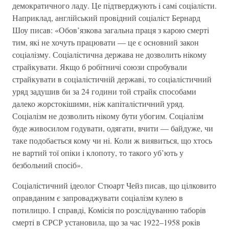
демократичного ладу. Це пiдтверджують i самi соцiалiсти.
Наприклад, англiйський провiдний соцiалiст Бернард
Шоу писав: «Обов’язкова загальна праця з карою смертi
тим, якi не хочуть працювати — це є основний закон
соцiалiзму. Соцiалiстична держава не дозволить нiкому
страйкувати. Якщо б робiтничi союзи спробували
страйкувати в соцiалiстичнiй державi, то соцiалiстичний
уряд задушив би за 24 години той страйк способами
далеко жорстокiшими, нiж капiталiстичний уряд.
Соцiалiзм не дозволить нiкому бути убогим. Соцiалiзм
буде живосилом годувати, одягати, вчити — байдуже, чи
таке подобається кому чи нi. Коли ж виявиться, що хтось
не вартий тої опiки i клопоту, то такого уб’ють у
безбольний спосiб».
Соцiалiстичний iдеолог Стюарт Чейз писав, що цiлковито
оправданим є запроваджувати соцiалiзм кулею в
потилицю. I справдi, Комiсiя по розслiдуванню таборiв
смертi в СРСР установила, що за час 1922–1958 рокiв