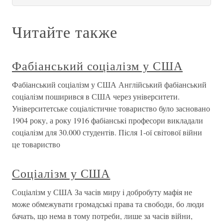
Читайте также
Фабіанський соціалізм у США
Фабіанський соціалізм у США Англiйський фабiанський
соцiалiзм поширився в США через унiверситети.
Унiверситетське соцiалiстичне товариство було засновано
1904 року, а року 1916 фабiанськi професори викладали
соцiалiзм для 30.000 студентiв. Пiсля 1-ої свiтової вiйни
це товариство
Соціалізм у США
Соціалізм у США За часiв миру i добробуту мафiя не
може обмежувати громадськi права та свободи, бо люди
бачать, що нема в тому потреби, лише за часiв вiйни,