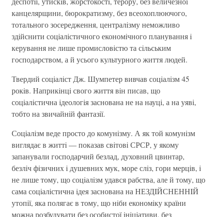
деспотiї, утискiв, жорстокостi, терору, без величезної
канцелярщини, бюрократизму, без всеохоплюючого,
тотального зосередження, централiзму неможливо
здiйснити соцiалiстичного економiчного планування i
керування не лише промисловiстю та сiльським
господарством, а й усього культурного життя людей.
Твердий соцiалiст Дж. Шумпетер вивчав соцiалiзм 45
рокiв. Наприкiнцi свого життя вiн писав, що
соцiалiстична iдеологiя заснована не на науцi, а на уявi,
тобто на звичайнiй фантазiї.
Соцiалiзм веде просто до комунiзму. А як той комунiзм
виглядає в життi — показав свiтовi СРСР, у якому
запанували господарчий безлад, духовний цвинтар,
безлiч фiзичних i душевних мук, море слiз, гори мерцiв, i
не лише тому, що соцiалiзм удався рабства, але й тому, що
сама соцiалiстична iдея заснована на НЕЗДIЙСНЕННIЙ
утопiї, яка полягає в тому, що нiби економiку країни
можна розбудувати без особистої iнiцiативи, без