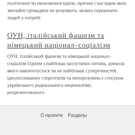
полiтичної чи економiчної кризи, причин i наслiдкiв яких
звичайнi громадяни не розумiють, можна переконати
людей у потребi
ОУН, італійський фашизм та
німецький націонал–соціалізм
ОУН, італійський фашизм та німецький націонал–
соціалізм Одним з найбільш заплутаних питань, довкола
якого накопичується чи не найбільше суперечностей,
ідеологізованих стереотипів та непорозумінь є стосунок
українського радикального націоналізму,
репрезентованого
О проекте
Разделы