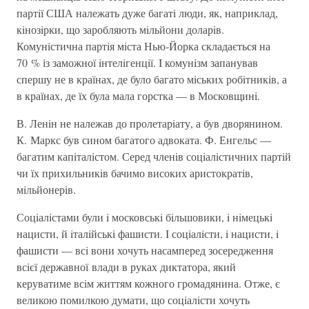
партiї США належать дуже багатi люди, як, наприклад,
кiнозiрки, що заробляють мiльйони доларiв.
Комунiстична партiя мiста Нью-Йорка складається на
70 % із заможної iнтелiгенцiї. I комунiзм запанував
спершу не в країнах, де було багато мiських робiтникiв, а
в країнах, де їх була мала горстка — в Московщинi.
В. Ленiн не належав до пролетарiату, а був дворянином.
К. Маркс був сином багатого адвоката. Ф. Енгельс —
багатим капiталiстом. Серед членiв соцiалiстичних партiй
чи їх прихильникiв бачимо високих аристократiв,
мiльйонерiв.
Соцiалiстами були i московськi бiльшовики, i нiмецькi
нацисти, й iталiйськi фашисти. I соцiалiсти, i нацисти, i
фашисти — всi вони хочуть насамперед зосередження
всiєї державної влади в руках диктатора, який
керуватиме всiм життям кожного громадянина. Отже, є
великою помилкою думати, що соцiалiсти хочуть