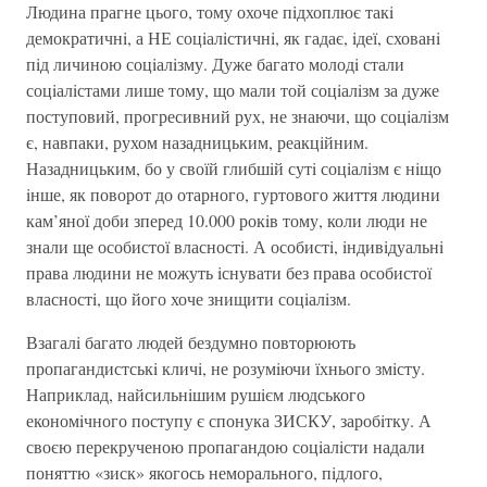
Людина прагне цього, тому охоче пiдхоплює такi
демократичнi, а НЕ соцiалiстичнi, як гадає, iдеї, схованi
пiд личиною соцiалiзму. Дуже багато молодi стали
соцiалiстами лише тому, що мали той соцiалiзм за дуже
поступовий, прогресивний рух, не знаючи, що соцiалiзм
є, навпаки, рухом назадницьким, реакцiйним.
Назадницьким, бо у своїй глибшiй сутi соцiалiзм є нiщо
iнше, як поворот до отарного, гуртового життя людини
кам’яної доби зперед 10.000 рокiв тому, коли люди не
знали ще особистої власностi. А особистi, iндивiдуальнi
права людини не можуть iснувати без права особистої
власностi, що його хоче знищити соцiалiзм.
Взагалi багато людей бездумно повторюють
пропагандистськi кличi, не розумiючи їхнього змiсту.
Наприклад, найсильнiшим рушiєм людського
економiчного поступу є спонука ЗИСКУ, заробiтку. А
своєю перекрученою пропагандою соцiалiсти надали
поняттю «зиск» якогось неморального, пiдлого,