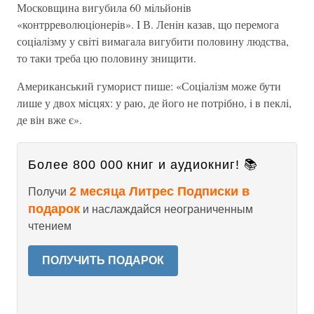
Московщина вигубила 60 мiльйонiв
«контрреволюцiонерiв». I В. Ленiн казав, що перемога
соцiалiзму у свiтi вимагала вигубити половину людства,
то таки треба цю половину знищити.
Американський гуморист пише: «Соцiалiзм може бути
лише у двох мiсцях: у раю, де його не потрiбно, i в пеклi,
де він вже є».
Более 800 000 книг и аудиокниг! 📚
2 месяца Литрес Подписки в
Получи
подарок
и наслаждайся неограниченным
чтением
ПОЛУЧИТЬ ПОДАРОК