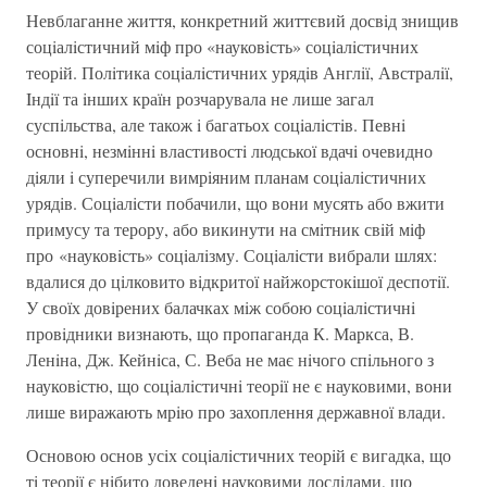
Невблаганне життя, конкретний життєвий досвiд знищив
соцiалiстичний мiф про «науковiсть» соцiалiстичних
теорiй. Полiтика соцiалiстичних урядiв Англiї, Австралiї,
Iндiї та iнших країн розчарувала не лише загал
суспiльства, але також i багатьох соцiалiстiв. Певнi
основнi, незмiннi властивостi людської вдачi очевидно
дiяли i суперечили вимрiяним планам соцiалiстичних
урядiв. Соцiалiсти побачили, що вони мусять або вжити
примусу та терору, або викинути на смiтник свiй мiф
про «науковiсть» соцiалiзму. Соцiалiсти вибрали шлях:
вдалися до цiлковито вiдкритої найжорстокiшої деспотiї.
У своїх довiрених балачках мiж собою соцiалiстичнi
провiдники визнають, що пропаганда К. Маркса, В.
Ленiна, Дж. Кейнiса, С. Веба не має нiчого спiльного з
науковiстю, що соцiалiстичнi теорiї не є науковими, вони
лише виражають мрiю про захоплення державної влади.
Основою основ усiх соцiалiстичних теорiй є вигадка, що
тi теорiї є нiбито доведенi науковими дослiдами, що