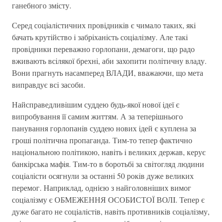
ганебного змiсту.
Серед соцiалiстичних провiдникiв є чимало таких, якi
бачать крутiйство i забрiханiсть соцiалiзму. Але такi
провiдники переважно горлопани, демагоги, що радо
вживають всiлякої брехнi, аби захопити полiтичну владу.
Вони прагнуть насамперед ВЛАДИ, вважаючи, що мета
виправдує всi засоби.
Найсправедливiшим суддею будь-якої нової iдеї є
випробування її самим життям. А за теперiшнього
панування горлопанiв суддею нових iдей є куплена за
грошi полiтична пропаганда. Тим-то тепер фактично
нацiональною полiтикою, навiть i великих держав, керує
банкiрська мафiя. Тим-то в боротьбi за свiтогляд людини
соцiалiсти осягнули за останнi 50 рокiв дуже великих
перемог. Наприклад, однією з найголовнiших вимог
соцiалiзму є ОБМЕЖЕННЯ ОСОБИСТОЇ ВОЛI. Тепер є
дуже багато не соцiалiстiв, навiть противникiв соцiалiзму,