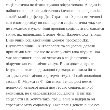
соцiалiстична полiтика науково обґрунтована. А один із
найвизначнiших соцiалiстичних iдеологiв і провiдникiв,
англiйський професор Дж. Страчi по 40 роках вивчення i
життєвого досвiду визнав, що вся соцiалiстична «наука»
не є жодною наукою. Iншi провiднi соцiалiсти погодилися
з ним, як, наприклад, Стюарт Чейс, Джордж Сол та iншi.
Визначний соцiалiстичний iдеолог професор Дж.
Шумпетер пише: «Антропологи та соцiологи довели,
принаймнi менi, що ще не жила у свiтi така людина, яка
має властивостi, про які читаємо в соцiалiстичних
пiдручниках економiчних наук. Вони довели, що не
iснувало нiколи i нiде жодної громади, яка жила би за
засадами економiчного детермiнiзму, цiєї найголовнiшої
засади К. Маркса та Ф. Енгельса. Те, що досi немає
поважної, наукової працi про теорiю соцiалiстичної
економiки, не є недбальством соцiалiстiв. Навпаки,
соцiалiсти НЕ хочуть такої працi, вона ж вiдкрила би
справжню мету соцiалiзму. Така праця довела б, що без