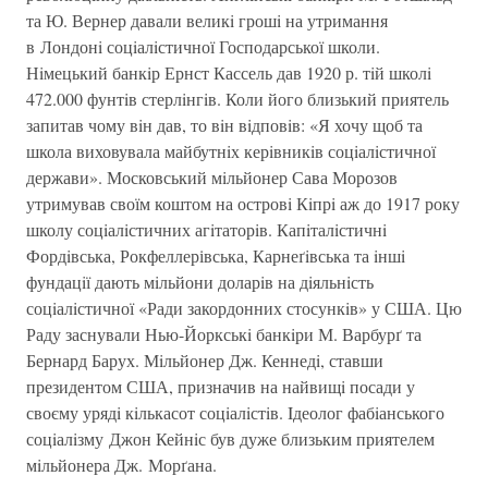
та Ю. Вернер давали великi грошi на утримання
в Лондонi соцiалiстичної Господарської школи.
Нiмецький банкiр Ернст Кассель дав 1920 р. тiй школi
472.000 фунтiв стерлiнгiв. Коли його близький приятель
запитав чому вiн дав, то вiн вiдповiв: «Я хочу щоб та
школа виховувала майбутнiх керiвникiв соцiалiстичної
держави». Московський мiльйонер Сава Морозов
утримував своїм коштом на островi Кiпрi аж до 1917 року
школу соцiалiстичних агiтаторiв. Капiталiстичнi
Фордiвська, Рокфеллерівська, Карнеґiвська та iншi
фундацiї дають мiльйони доларiв на дiяльнiсть
соцiалiстичної «Ради закордонних стосункiв» у США. Цю
Раду заснували Нью-Йоркськi банкiри М. Варбурґ та
Бернард Барух. Мiльйонер Дж. Кеннедi, ставши
президентом США, призначив на найвищi посади у
своєму урядi кiлькасот соцiалiстiв. Iдеолог фабiанського
соцiалiзму Джон Кейнiс був дуже близьким приятелем
мiльйонера Дж. Морґана.