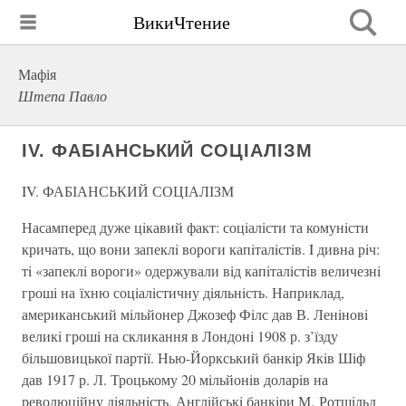
ВикиЧтение
Мафія
Штепа Павло
IV. ФАБІАНСЬКИЙ СОЦІАЛІЗМ
IV. ФАБІАНСЬКИЙ СОЦІАЛІЗМ
Насамперед дуже цiкавий факт: соцiалiсти та комунiсти
кричать, що вони запеклi вороги капiталiстiв. I дивна рiч:
тi «запеклi вороги» одержували вiд капiталiстiв величезнi
грошi на їхню соцiалiстичну дiяльнiсть. Наприклад,
американський мiльйонер Джозеф Фiлс дав В. Ленiновi
великi грошi на скликання в Лондонi 1908 р. з’їзду
бiльшовицької партiї. Нью-Йоркський банкiр Якiв Шiф
дав 1917 р. Л. Троцькому 20 мiльйонiв доларiв на
революцiйну дiяльнiсть. Англiйськi банкiри М. Ротшiльд