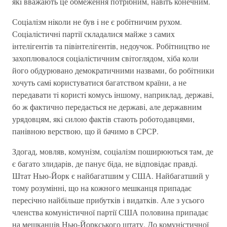
якi вважають це обмеження потрiбним, навiть конечним.
Соцiалiзм нiколи не був i не є робiтничим рухом.
Соцiалiстичнi партiї складалися майже з самих
iнтелiгентiв та пiвiнтелiгентiв, недоучок. Робiтництво не
захоплювалося соцiалiстичним свiтоглядом, хiба коли
його обдурювано демократичними назвами, бо робiтники
хочуть самi користуватися багатством країни, а не
передавати тi користi комусь iншому, наприклад, державi,
бо ж фактично передається не державi, але державним
урядовцям, якi силою фактiв стають роботодавцями,
панiвною верствою, що й бачимо в СРСР.
Здогад, мовляв, комунiзм, соцiалiзм поширюються там, де
є багато злидарiв, де панує бiда, не вiдповiдає правдi.
Штат Нью-Йорк є найбагатшим у США. Найбагатший у
тому розумiннi, що на кожного мешканця припадає
пересiчно найбiльше прибуткiв i видаткiв. Але з усього
членства комунiстичної партiї США половина припадає
на мешканцiв Нью-Йоркського штату. До комунiстичної