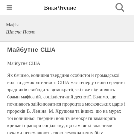
ВикиЧтение
Мафія
Штепа Павло
Майбутнє США
Майбутнє США
Як бачимо, колишня твердиня особистої й громадської
волi та демократичностi США має тепер у своїй серединi
зрадникiв свободи та демократiї, якi вже вiдчиняють
брами мафiознiй, соцiалiстичнiй деспотiї. Бачимо, що
починають здiйснюватися пророцтва московських царiв i
пророкiв В. Ленiна, М. Хрущова та iнших, що на мурах
тої колишньої твердинi волi та демократiї замайорять
кривавi прапори соцiалiзму, що самi янкi власними
руками перемалюють свою демократичну бiлу