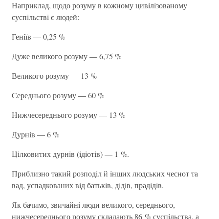
Наприклад, щодо розуму в кожному цивiлiзованому
суспiльствi є людей:
Генiїв — 0,25 %
Дуже великого розуму — 6,75 %
Великого розуму — 13 %
Середнього розуму — 60 %
Нижчесереднього розуму — 13 %
Дурнiв — 6 %
Цiлковитих дурнiв (iдiотiв) — 1 %.
Приблизно такий розподiл й iнших людських чеснот та
вад, успадкованих вiд батькiв, дiдiв, прадiдiв.
Як бачимо, звичайнi люди великого, середнього,
нижчесереднього розуму складають 86 % суспiльства, а