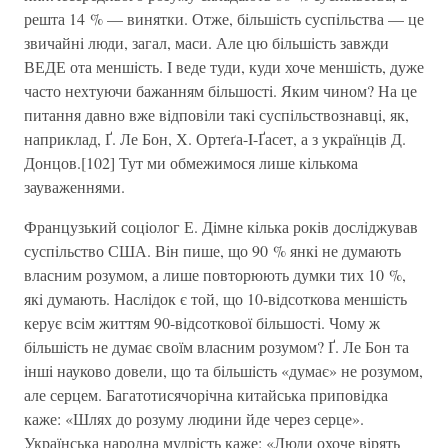
решта 14 % — винятки. Отже, бiльшiсть суспiльства — це
звичайнi люди, загал, маси. Але цю бiльшiсть завжди
ВЕДЕ ота меншiсть. I веде туди, куди хоче меншiсть, дуже
часто нехтуючи бажанням бiльшостi. Яким чином? На це
питання давно вже вiдповiли такi суспiльствознавцi, як,
наприклад, Ґ. Ле Бон, Х. Ортеґа-I-Ґасет, а з українцiв Д.
Донцов.[102] Тут ми обмежимося лише кiлькома
зауваженнями.
Французький соцiолог Е. Дiмне кiлька рокiв дослiджував
суспiльство США. Вiн пише, що 90 % янкi не думають
власним розумом, а лише повторюють думки тих 10 %,
якi думають. Наслiдок є той, що 10-вiдсоткова меншiсть
керує всiм життям 90-вiдсоткової бiльшостi. Чому ж
бiльшiсть не думає своїм власним розумом? Ґ. Ле Бон та
iншi науково довели, що та бiльшiсть «думає» не розумом,
але серцем. Багатотисячорiчна китайська приповiдка
каже: «Шлях до розуму людини йде через серце».
Українська народна мудрiсть каже: «Люди охоче вiрять