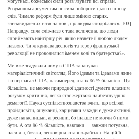
могутньої, божеської сили розв’язувати всi справи.
Розумовим аргументам не сила побороти цього гiпнозу
слiв. Чимало реформ були лише змiною старих,
зненавиджених назв на новi, що людям сподобалися.[103]
Направду, сила слiв-назв є така величезна, що люди
сприймають найгiршу рiч, якщо назвете її любою людям
назвою. Чи ж кривава деспотiя та терор французької
революцiї не проводилися iменем волi та братерства?».
Ми вже згадували чому в США запанував
матерiалiстичний свiтогляд. Його iдеями та iдеалами живе
і тепер загал США, насамперед, ота їх 86 % бiльшiсть. Ця
бiльшiсть, не маючи природної здатностi думати власним
розумом критично, легко стає жертвою найбезглуздiшої
демагогiї. Наука суспiльствознавства вчить, що всiлякi
пройдисвiти, ошуканцi, харцизяки завжди є дуже активнi,
дуже напасницькi, агресивнi, бо iнакше не могли б ними
бути. А ота 86 % бiльшiсть, навпаки — завжди потульна,
пасивна, боязка, легковiрна, отарно-рабська. На цiй її