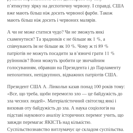
п’ятикутну зiрку на деспотичну червону. I справдi, США
вже мають бiльш нiж досить червоної фарби. Також
мають бiльш нiж досить i червоних малярiв.
А чи не може статися чудо? Чи не зможуть янкi
схаменутися? Та зрадникiв є не бiльше як 1 %, а
спiвчувають їм не бiльше як 10 %. Чому ж тi 89 %
патрiотiв не можуть посадити за в’язничі грати 11 %
руїнників? Вони можуть зробити це звичайним
голосуванням, обравши на Президента i до Парламенту
непохитних, непiдкупних, вiдважних патрiотiв США.
Президент США А. Лiнкольн казав понад 100 рокiв тому:
«Все, що треба, щоби перемогло зло — це байдужiсть до
зла чесних людей». Матерiалiстичний свiтогляд янкi i
виховав оту байдужiсть до зла. А наука соцiологiя на
пiдставi наукового аналiзу iсторичних перемог учить, що
завжди перемагає ЯКIСТЬ над кiлькiстю.
Суспiльствознавство витлумачує це складом суспiльства.