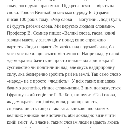
тому, чого дуже прагнуть». Пiдкреслюємо — вiрять на
слово. Голова Великобританського уряду Б. Дiзраелi
писав 100 рокiв тому: «Чар слова — могутнiй. Люди були,
є i будуть рабами слова. Ми керуємо людьми словами».
Професор В. Сомнер пише: «Великi слова, гасла, кличi
завжди мають у загалу цiну понад їхню справжню
вартiсть. Люди надають їм якоїсь надлюдської сили, бо
маса має нахил до всього мiстичного. Наприклад, у словi
«демократiя» бачить не просто iнакше вiд аристократiї
суспiльство чи полiтичний лад, але якусь надприродну
силу, яка безперечно зробить рай на землi. Так само слово
«народ» не є просто «люднiсть». У всiх таких випадках
бачимо деспотiю, гiпноз слова-назви. З ним погоджується
i французький соцiолог Ґ. Ле Бон, пишучи: «Такi слова,
як демократiя, соцiалiзм, воля, рiвноправнiсть,
справедливiсть тощо є такi загальниковi, що кiлькох
великих книжок не вистачить, аби докладно визначити
їхнiй змiст. А, власне, таким словам люди надають якоїсь