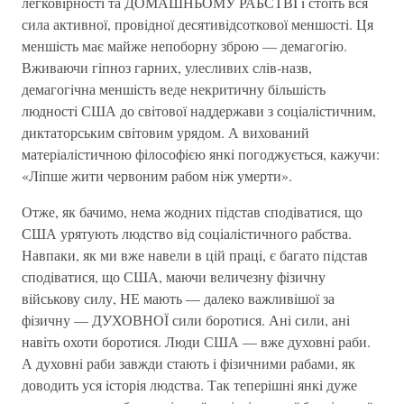
легковiрностi та ДОМАШНЬОМУ РАБСТВI i стоїть вся
сила активної, провiдної десятивiдсоткової меншостi. Ця
меншiсть має майже непоборну зброю — демагогiю.
Вживаючи гiпноз гарних, улесливих слiв-назв,
демагогiчна меншiсть веде некритичну бiльшiсть
людностi США до свiтової наддержави з соцiалiстичним,
диктаторським свiтовим урядом. А вихований
матерiалiстичною фiлософiєю янкi погоджується, кажучи:
«Лiпше жити червоним рабом нiж умерти».
Отже, як бачимо, нема жодних пiдстав сподiватися, що
США урятують людство вiд соцiалiстичного рабства.
Навпаки, як ми вже навели в цiй працi, є багато пiдстав
сподiватися, що США, маючи величезну фiзичну
вiйськову силу, НЕ мають — далеко важливiшої за
фiзичну — ДУХОВНОЇ сили боротися. Анi сили, анi
навiть охоти боротися. Люди США — вже духовнi раби.
А духовнi раби завжди стають i фiзичними рабами, як
доводить уся iсторiя людства. Так теперiшнi янкi дуже