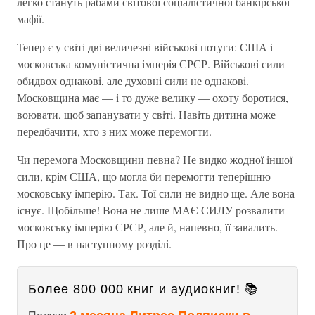
легко стануть рабами свiтової соцiалiстичної банкiрської
мафiї.
Тепер є у свiтi двi величезнi вiйськовi потуги: США i
московська комунiстична iмперiя СРСР. Вiйськовi сили
обидвох однаковi, але духовнi сили не однаковi.
Московщина має — i то дуже велику — охоту боротися,
воювати, щоб запанувати у свiтi. Навiть дитина може
передбачити, хто з них може перемогти.
Чи перемога Московщини певна? Не видко жодної iншої
сили, крiм США, що могла би перемогти теперiшню
московську iмперiю. Так. Тої сили не видно ще. Але вона
iснує. Щобiльше! Вона не лише МАЄ СИЛУ розвалити
московську iмперiю СРСР, але й, напевно, її завалить.
Про це — в наступному роздiлi.
Более 800 000 книг и аудиокниг! 📚