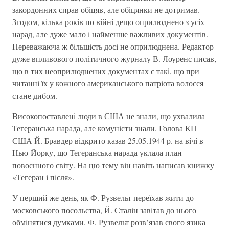
закордонних справ обiцяв, але обiцянки не дотримав.
Згодом, кiлька рокiв по вiйнi дещо оприлюднено з усiх
нарад, але дуже мало i найменше важливих документiв.
Переважаюча ж бiльшiсть досi не оприлюднена. Редактор
дуже впливового полiтичного журналу В. Лоуренс писав,
що в тих неоприлюднених документах є такi, що при
читаннi їх у кожного американського патрiота волосся
стане дибом.
Високопоставленi люди в США не знали, що ухвалила
Тегеранська нарада, але комунiсти знали. Голова КП
США Й. Бравдер вiдкрито казав 25.05.1944 р. на вiчi в
Нью-Йорку, що Тегеранська нарада уклала план
повоєнного свiту. На цю тему вiн навiть написав книжку
«Тегеран i пiсля».
У перший же день, як Ф. Рузвельт переїхав жити до
московського посольства, Й. Сталiн завiтав до нього
обмiнятися думками. Ф. Рузвельт розв’язав свого язика