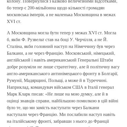
колону. Повернулися з казково величезними вiдсотками,
бо тепер є 200-мiльйонна щодо кiлькостi громадян
московська iмперiя, а не маленька Московщина в межах
XVI ст.
А Московщина могла бути тепер у межах XVI ст. Могла
б, якби Ф. Рузвельт став на боцi У. Черчiлля, а не Й.
Сталiна, якби головний наступ на Нiмеччину був через
Балкани, а не через Францiю. Московський, нiмецький,
англiйський i навiть американський Генеральнi Штаби
добре розумiли не лише стратегiчну, але й полiтичну вагу
англо-американського антинiмецького фронту в Болгарiї,
Румунiї, Мадярщинi, Польщi, а може й в Туреччинi.
Наприклад, командувач вiйськом США в Iталiї генерал
Марк Кларк писав: «Не лише на мою думку, але й в
оцiнцi знавцiв справи, найбiльшою помилкою в цiй вiйнi
було те, що ми замiсть наступати через Балкани
наступали через Францiю. Ми послабили наступ навiть
на iталiйському фронтi, забравши з нього до Францiї