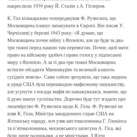
накреслили 1939 року Й. Сталiн з А. Гiтлером.
К. Гол кiлькаразово попереджував Ф. Рузвельта, що
Московщина планує запанувати в Європi. Вiн писав У.
Черчiллевi у березнi 1943 року: «Я думаю, що
Московщина почне вiйну з Японiєю, але це буде за два-
три тижнi перед нашою там перемогою. Почне, щоб мати
право на вiйськову здобич i право голосу у пiдписаннi
миру з Японiєю. А за тi два-три тижнi Московщина
встигне обсадити Маньчжурiю та великий клапоть
сусiднiх земель». Само собою зрозумiло, що така людина
в урядi США була перешкодою мафiозному ошуканству,
але усунути з посади мафiя не наважувалася, знаючи, що
її дуже шанує суспiльство. Доречно буде тут згадати про
лицемiрство Ф. Рузвельта щодо К. Гола. Ф. Рузвельт не
взяв К. Гола, Мiнiстра закордонних справ США на
Ялтинську нараду, хоч узяв шестиколонника Г. Гопкiнса
та п’ятиколонника, московського шпигуна А. Гiса, якi
були лише радниками, а не мiнiстрами. З Ялти