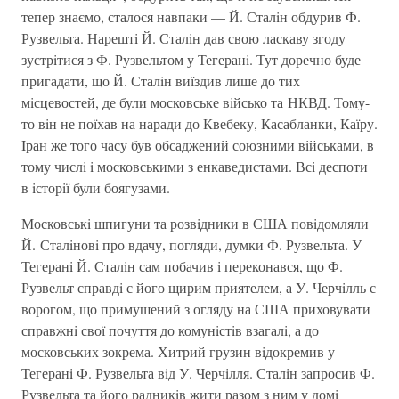
тепер знаємо, сталося навпаки — Й. Сталiн обдурив Ф.
Рузвельта. Нарештi Й. Сталiн дав свою ласкаву згоду
зустрiтися з Ф. Рузвельтом у Тегеранi. Тут доречно буде
пригадати, що Й. Сталiн виїздив лише до тих
мiсцевостей, де були московське вiйсько та НКВД. Тому-
то вiн не поїхав на наради до Квебеку, Касабланки, Каїру.
Iран же того часу був обсаджений союзними вiйськами, в
тому числi i московськими з енкаведистами. Всi деспоти
в iсторiї були боягузами.
Московськi шпигуни та розвiдники в США повiдомляли
Й. Сталiновi про вдачу, погляди, думки Ф. Рузвельта. У
Тегеранi Й. Сталiн сам побачив i переконався, що Ф.
Рузвельт справдi є його щирим приятелем, а У. Черчiлль є
ворогом, що примушений з огляду на США приховувати
справжнi свої почуття до комунiстiв взагалi, а до
московських зокрема. Хитрий грузин вiдокремив у
Тегеранi Ф. Рузвельта вiд У. Черчiлля. Сталiн запросив Ф.
Рузвельта та його радникiв жити разом з ним у домi