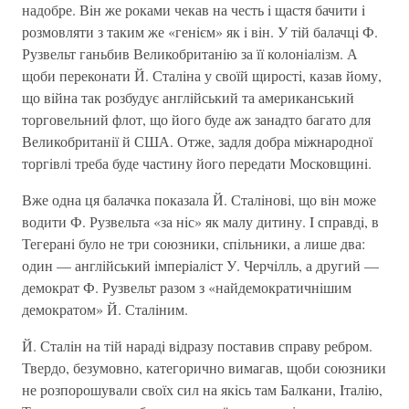
надобре. Вiн же роками чекав на честь i щастя бачити i
розмовляти з таким же «генiєм» як i вiн. У тiй балачцi Ф.
Рузвельт ганьбив Великобританiю за її колонiалiзм. А
щоби переконати Й. Сталiна у своїй щиростi, казав йому,
що вiйна так розбудує англiйський та американський
торговельний флот, що його буде аж занадто багато для
Великобританiї й США. Отже, задля добра мiжнародної
торгiвлi треба буде частину його передати Московщинi.
Вже одна ця балачка показала Й. Сталiновi, що вiн може
водити Ф. Рузвельта «за нiс» як малу дитину. I справдi, в
Тегеранi було не три союзники, спiльники, а лише два:
один — англiйський iмперiалiст У. Черчiлль, а другий —
демократ Ф. Рузвельт разом з «найдемократичнiшим
демократом» Й. Сталiним.
Й. Сталiн на тiй нарадi вiдразу поставив справу ребром.
Твердо, безумовно, категорично вимагав, щоби союзники
не розпорошували своїх сил на якiсь там Балкани, Iталiю,