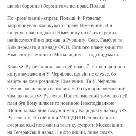
що вiн боронив i боронитиме всi права Польщi.
По «розв’язаннi» справи Польщi Ф. Рузвельт
запропонував обмiркувати справу Нiмеччини. Вiн
висунув план подiлити Нiмеччину на п’ять окремих
напiвсамостiйних держав, а Рурщину, Саар, Гамбурґ та
Кiль передати пiд владу ООН. Лiпшого плану знищити
Нiмеччину i змiцнити Московщину — годi видумати.
Коли Ф. Рузвельт викладав цей план, Й. Сталiн iронiчно
кинув зауваження У. Черчiллю, що вiн не слухає, бо
мабуть не хоче розподiлу Нiмеччини. Та У. Черчілль
слухав, але не вiрив своїм вухам, бо був приголомшений
тим, що казав Ф. Рузвельт. Приголомшений тому, що цей
план був йому цiлковито новиною i несподiванкою.
Щойно кiлька днiв тому вiн мав у Каїрi довгу нараду з Ф.
Рузвельтом. На нiй вони УЗГОДИЛИ спiльнi англо-
американськi погляди на тактику супроти Московщини
на Тегеранськiй нарадi. I нiхто iнший, лише сам Ф.