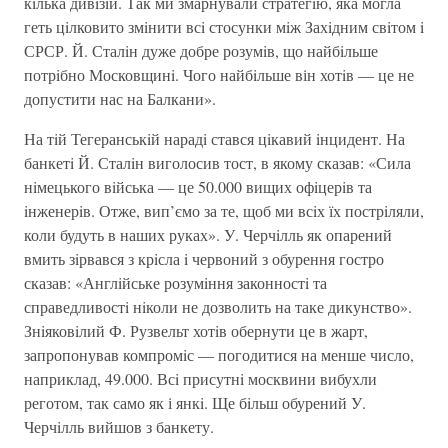
кiлька дивiзiй. Так ми змарнували стратегiю, яка могла
геть цiлковито змiнити всi стосунки мiж Захiдним свiтом i
СРСР. Й. Сталiн дуже добре розумiв, що найбiльше
потрiбно Московщинi. Чого найбiльше він хотiв — це не
допустити нас на Балкани».
На тiй Тегеранськiй нарадi стався цiкавий iнцидент. На
банкетi Й. Сталiн виголосив тост, в якому сказав: «Сила
нiмецького вiйська — це 50.000 вищих офiцерiв та
iнженерiв. Отже, вип’ємо за те, щоб ми всiх їх пострiляли,
коли будуть в наших руках». У. Черчiлль як опарений
вмить зiрвався з крiсла i червоний з обурення гостро
сказав: «Англiйське розумiння законностi та
справедливостi нiколи не дозволить на таке дикунство».
Знiяковiлий Ф. Рузвельт хотiв обернути це в жарт,
запропонував компромiс — погодитися на менше число,
наприклад, 49.000. Всi присутнi москвини вибухли
реготом, так само як і янкi. Ще бiльш обурений У.
Черчiлль вийшов з банкету.