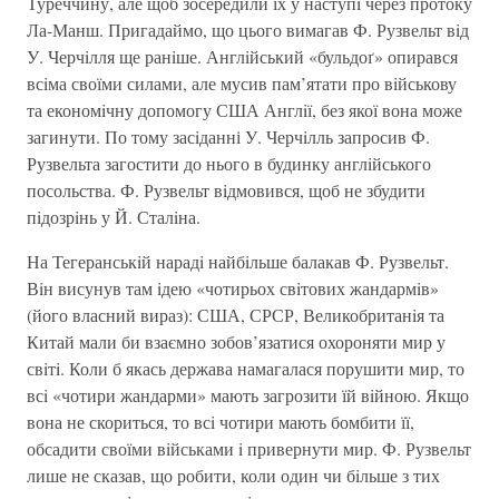
Туреччину, але щоб зосередили їх у наступi через протоку
Ла-Манш. Пригадаймо, що цього вимагав Ф. Рузвельт вiд
У. Черчiлля ще ранiше. Англiйський «бульдоґ» опирався
всiма своїми силами, але мусив пам’ятати про вiйськову
та економiчну допомогу США Англiї, без якої вона може
загинути. По тому засiданні У. Черчiлль запросив Ф.
Рузвельта загостити до нього в будинку англiйського
посольства. Ф. Рузвельт вiдмовився, щоб не збудити
пiдозрiнь у Й. Сталiна.
На Тегеранськiй нарадi найбiльше балакав Ф. Рузвельт.
Вiн висунув там iдею «чотирьох свiтових жандармiв»
(його власний вираз): США, СРСР, Великобританiя та
Китай мали би взаємно зобов’язатися охороняти мир у
свiтi. Коли б якась держава намагалася порушити мир, то
всi «чотири жандарми» мають загрозити їй вiйною. Якщо
вона не скориться, то всi чотири мають бомбити її,
обсадити своїми вiйськами i привернути мир. Ф. Рузвельт
лише не сказав, що робити, коли один чи бiльше з тих