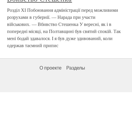
Розділ ХІ Побоювання адміністрації перед можливими
розрухами в губернії. — Нарада при участи
військових. — Вбивство Стешенка У вересні, як і в
попередні місяці, на Полтавщині був святий спокій. Так
мені бодай здавалося. I я був дуже здивований, коли
одержав таємний припис
О проекте
Разделы