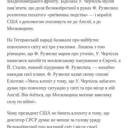
захiднонiмецького фронту. Бiдолаха У. Черчiлль мусив
пам’ятати, що доля Великобританiї в руках Ф. Рузвельта:
розлютиш пихатого «рятiвника людства» — i кораблi
США з допомогою попливуть не до Англiї, а до
Московщини.
На Тегеранськiй нарадi балакали про майбутнє
повоєнного свiту всi три учасники. Лишень з тою
рiзницею, що Ф. Рузвельт марив про утопiю, У. Черчiлль
намагався запобiгти московському пануванню в Європi, а
Й. Сталiн, певний пiдтримки Ф. Рузвельта, — нахабно
накидав свої плани. Ф. Рузвельт казав свому синовi
Елiотовi: «Увесь клопiт у тому, що У. Черчiлль забагато
думає про повоєнну ситуацiю у свiтi та про мiсце в нiй
Англiї. Вiн боїться, що Московщина матиме завелику
силу по вiйнi».
Чому президент США не бачить клопоту в тому, що
диктатор СРСР думає не менше за голову уряду
Великобританiї про воєнний свiт i мiсце своєї