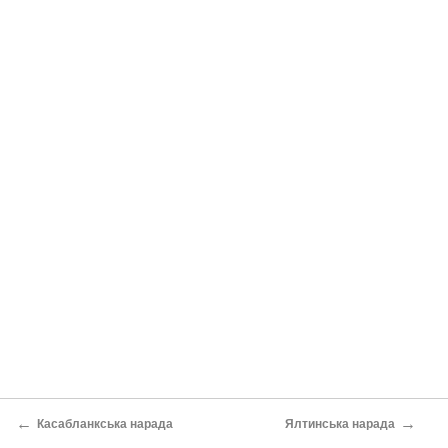
←
→
Касабланкська нарада
Ялтинська нарада