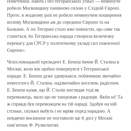
Нiмеччини, навiть i без тегеранських ухвал — неминуче
робило Московщину панiвною силою у Схiднiй Європi.
Проте, в жодному разi не робило неминучим поширення
впливу Московщини аж до середини Європи та на
Балкани. А по Тегеранi стало вже певнiстю, що саме так
станеться, бо Тегеранська нарада створила величезну
перевагу для СРСР у полiтичному укладi сил повоєнної
Європи».
Чехословацький президент Е. Бенеш бачив Й. Сталiна в
Москвi, коли вiн щойно повернувся з Тегеранської
наради. Е. Бенеш дуже здивувався, побачивши звичайно
невеселого Й. Сталiна, надзвичайно веселим, радiсним.
Е. Бенеш казав, що Й. Сталiн виглядав тодi як
переможець, мало що не танцював з радощiв. Якби нi! Та
ж справдi був переможцем на тiй нарадi. Здобув на нiй
стiльки, скiльки мабуть i не мрiяв перед нарадою. А
невдячнi москвини не поставили ще й досi у Москвi
пам’ятник Ф. Рузвельтовi.