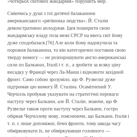
«чотирьох свiтових жандармiв» порушить мир.
Смiючись у душi з тої дитячої балаканини
американського «рятiвника людства», Й. Сталiн
демонстративно аплодував. Iдея поширити свою
жандармську владу поза межi СРСР на ввесь свiт йому
дуже сподобалася.[76] Але коли йому надокучила та
порожня балаканина, то вiн категорично поставив свою
тверду вимогу — не розпорошувати англо-американськi
сили по Балканах, Iталiї i т. п., а зробити за всяку цiну
висадку у Францiї через Ла-Манш i вiдновити захiдний
фронт. Само собою зрозумiло, що Ф. Рузвельт дуже
пiдтримав цю вимогу Й. Сталiна. Осамiтнений У.
Черчiлль пробував указувати на стратегiчнi переваги
наступу через Балкани, але Й. Сталiн, знаючи, що Ф.
Рузвельт також проти наступу через Балкани, гостро
обiрвав Черчiллеву мову, пояснюючи, що Балкани, Iталiя i
т. п. є лише допомiжнi, бiчнi фронти, тому шкода часу
обмiрковувати їх, не обмiркувавши головного —