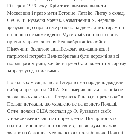
Гiтлером 1939 року. Крiм того, вимагав визнати
Московщинi право мати Естонiю, Латвiю, Литву в складi
СРСР. Ф. Рузвельт мовчав. Осамiтнений У. Черчiлль
зрозумiв, що справа вже розв’язана двома диктаторами, i
вiн нiчого не може вдiяти. Мусив забути про офiцiйну
причину проголошення Великобританiєю вiйни
Нiмеччинi. Зрештою англiйському державниковi i
патрiотовi потреби Великобританiї були дорожчi за всi
польщi разом узятi, хоч би й треба було паленiти зi сорому
за зраду угод з поляками.
По кiлькох мiсяцях пiсля Тегеранської наради надходили
вибори президента США. Хоч американська Полонiя не
знала, що ухвалено на Тегеранськiй нарадi, проте подiї в
Польщi натякали, що ухвалено не на користь Польщi.
Отже, поляки США послали до Ф. Рузвельта своїх
уповноважених запитати президента. Вiн прийняв їх
надзвичайно приязно i запевнив, що вiн дуже зважав i
зважає на бажання американських полякiв щодо Польщi,