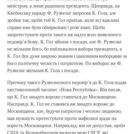
мiнiстром, а лише радником президента. Щоправда, на
Квебекську нараду Ф. Рузвельт запросив К. Гола, але
зробив так, щоби той К. Гол приїхав, коли всi важливi
справи вже були обмiркованi i розв’язанi. Щоби
запротестувати проти такого аж надто ясно виявленого
недовiр’я йому, К. Гол зiйшов з посади, але Ф. Рузвельт
не звiльнив його, бо наближалися вибори президента, а
К. Гол був дуже широко знаним i шановним виборцями за
його полiтичну чеснiсть i патрiотизм. По виборах же Ф.
Рузвельт звiльнив К. Гола з посади.
Причину такого Рузвельтового недовiр’я до К. Гола подав
шестиколонний часопис «Нова Республiка». Вiн писав,
що К. Гол занадто вороже ставиться до Московщини.
Насправдi, К. Гол не ставився аж занадто вороже до
Московщини, але, будучи патрiотом i чесною людиною,
мав мужнiсть протестувати проти мафiозної зради на
користь Московщини. Наприклад, вiн не допустив, щоби
США та Великобританiя визнали межi СРСР, які