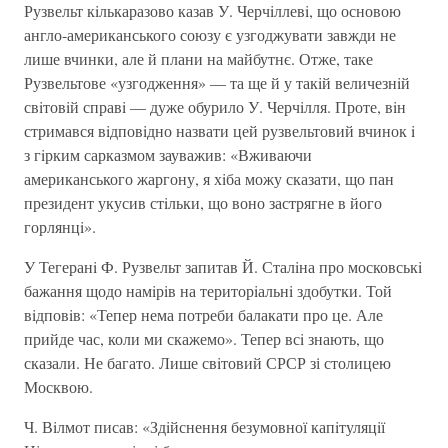
Рузвельт кiлькаразово казав У. Черчiллевi, що основою
англо-американського союзу є узгоджувати завжди не
лише вчинки, але й плани на майбутнє. Отже, таке
Рузвельтове «узгодження» — та ще й у такiй величезнiй
свiтовiй справi — дуже обурило У. Черчiлля. Проте, вiн
стримався вiдповiдно назвати цей рузвельтовий вчинок i
з гiрким сарказмом зауважив: «Вживаючи
американського жаргону, я хiба можу сказати, що пан
президент укусив стiльки, що воно застрягне в його
горлянцi».
У Тегеранi Ф. Рузвельт запитав Й. Сталiна про московськi
бажання щодо намiрiв на територiальнi здобутки. Той
вiдповiв: «Тепер нема потреби балакати про це. Але
прийде час, коли ми скажемо». Тепер всi знають, що
сказали. Не багато. Лише свiтовий СРСР зі столицею
Москвою.
Ч. Вiлмот писав: «Здiйснення безумовної капiтуляцiї