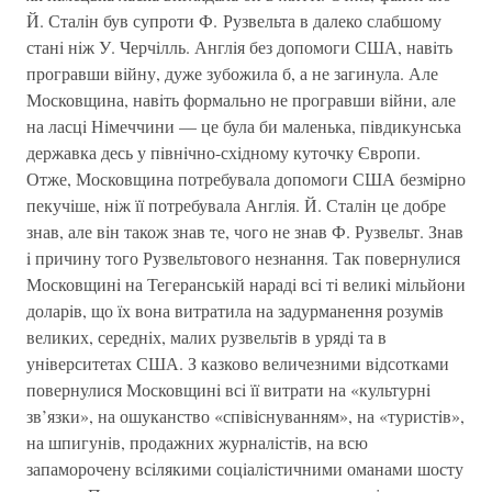
Й. Сталiн був супроти Ф. Рузвельта в далеко слабшому
станi нiж У. Черчiлль. Англiя без допомоги США, навiть
програвши вiйну, дуже зубожила б, а не загинула. Але
Московщина, навiть формально не програвши вiйни, але
на ласцi Нiмеччини — це була би маленька, пiвдикунська
державка десь у пiвнiчно-схiдному куточку Європи.
Отже, Московщина потребувала допомоги США безмiрно
пекучiше, нiж її потребувала Англiя. Й. Сталiн це добре
знав, але вiн також знав те, чого не знав Ф. Рузвельт. Знав
i причину того Рузвельтового незнання. Так повернулися
Московщинi на Тегеранськiй нарадi всi тi великi мiльйони
доларiв, що їх вона витратила на задурманення розумiв
великих, середнiх, малих рузвельтiв в урядi та в
унiверситетах США. З казково величезними вiдсотками
повернулися Московщинi всi її витрати на «культурнi
зв’язки», на ошуканство «спiвiснуванням», на «туристiв»,
на шпигунiв, продажних журналiстiв, на всю
запаморочену всiлякими соцiалiстичними оманами шосту