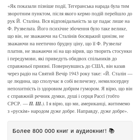
«Як показали пiзнiше подiї, Тегеранська нарада була тим
зворотним пунктом, пiсля якого кермо подiй перейшло до
рук Й. Сталiна. Вся вiдповiдальнiсть за це падає лише на
Ф. Рузвельта. Його психiчне збочення було таке велике,
що вiн, не зважаючи на Сталiнiв босяцький цинiзм, не
зважаючи на неетично брудну цiну, що її Ф. Рузвельт
платив, не зважаючи нi на що вiрив, що творить стосунки
i передумови, якi приведуть обидвох спiльникiв до
справжньої приязнi. Повернувшись до США, вiн казав
через радiо на Святий Вечiр 1943 року таке: «Й. Сталiн —
це людина, що сполучає в собi величезну, немилосердну
непохитнiсть iз здоровим добрим гумором. Я вiрю, що вiн
є справжнiй речник думки, душi i серця Расєї (тобто
СРСР. —
П. Ш.
)
. I я вiрю, що ми, американцi, житимемо
з «рускiм» народом дуже добре. Направду, дуже добре».
Более 800 000 книг и аудиокниг! 📚