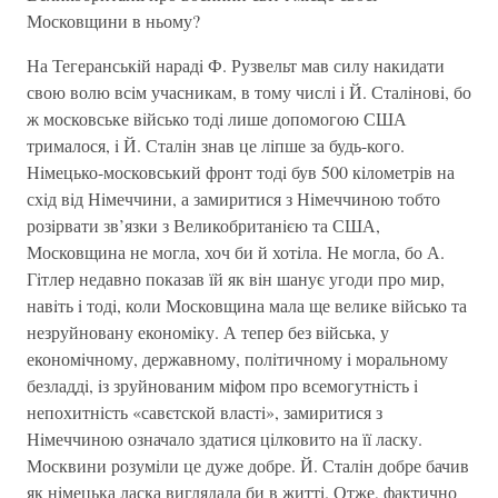
Московщини в ньому?
На Тегеранськiй нарадi Ф. Рузвельт мав силу накидати
свою волю всiм учасникам, в тому числi i Й. Сталiновi, бо
ж московське вiйсько тодi лише допомогою США
трималося, i Й. Сталiн знав це лiпше за будь-кого.
Нiмецько-московський фронт тодi був 500 кiлометрiв на
схiд вiд Нiмеччини, а замиритися з Нiмеччиною тобто
розiрвати зв’язки з Великобританiєю та США,
Московщина не могла, хоч би й хотiла. Не могла, бо А.
Гiтлер недавно показав їй як вiн шанує угоди про мир,
навiть i тодi, коли Московщина мала ще велике вiйсько та
незруйновану економiку. А тепер без вiйська, у
економiчному, державному, полiтичному i моральному
безладдi, iз зруйнованим мiфом про всемогутнiсть i
непохитнiсть «савєтской властi», замиритися з
Нiмеччиною означало здатися цiлковито на її ласку.
Москвини розумiли це дуже добре. Й. Сталiн добре бачив
як нiмецька ласка виглядала би в життi. Отже, фактично