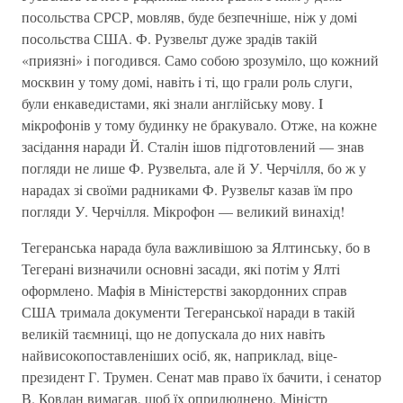
посольства СРСР, мовляв, буде безпечнiше, нiж у домi
посольства США. Ф. Рузвельт дуже зрадiв такій
«приязнi» i погодився. Само собою зрозумiло, що кожний
москвин у тому домi, навiть i тi, що грали роль слуги,
були енкаведистами, якi знали англiйську мову. I
мiкрофонiв у тому будинку не бракувало. Отже, на кожне
засiдання наради Й. Сталiн iшов підготовлений — знав
погляди не лише Ф. Рузвельта, але й У. Черчiлля, бо ж у
нарадах зi своїми радниками Ф. Рузвельт казав їм про
погляди У. Черчiлля. Мiкрофон — великий винахiд!
Тегеранська нарада була важливiшою за Ялтинську, бо в
Тегеранi визначили основнi засади, які потiм у Ялтi
оформлено. Мафiя в Мiнiстерствi закордонних справ
США тримала документи Тегеранської наради в такiй
великiй таємницi, що не допускала до них навiть
найвисокопоставленiших осiб, як, наприклад, вiце-
президент Г. Трумен. Сенат мав право їх бачити, i сенатор
В. Ковлан вимагав, щоб їх оприлюднено. Мiнiстр