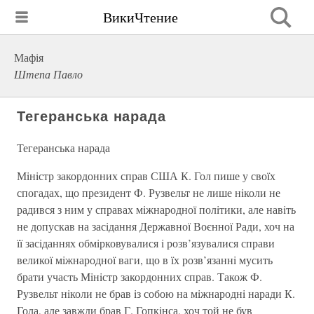
ВикиЧтение
Мафія
Штепа Павло
Тегеранська нарада
Тегеранська нарада
Мiнiстр закордонних справ США К. Гол пише у своїх
спогадах, що президент Ф. Рузвельт не лише нiколи не
радився з ним у справах мiжнародної полiтики, але навiть
не допускав на засiдання Державної Воєнної Ради, хоч на
її засiданнях обмiрковувалися i розв’язувалися справи
великої мiжнародної ваги, що в їх розв’язаннi мусить
брати участь Мiнiстр закордонних справ. Також Ф.
Рузвельт нiколи не брав iз собою на мiжнароднi наради К.
Гола, але завжди брав Г. Гопкiнса, хоч той не був