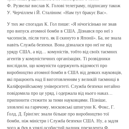
Ф. Рузвельт вислав К. Головi телеграму, пiдписану також
У. Черчiллем i Й. Сталiним: «Нам тут бракує Вас».
У тих же спогадах К. Гол пише: «Я нiчогiсiнько не знав
про випуск атомної бомби в США. Дiзнався про неї з
часописiв, пiсля того, як її скинуто в Японiї». Ба, не знала
навiть Служба безпеки. Вона дiзналася про неї не вiд
уряду США, а вiд… комунiстiв, тобто вiд своїх таємних
агентiв у комунiстичних органiзацiях. Тi розвiдники
вислiдили, що комунiсти одержують вiдомостi про
виробництво атомної бомби в США вiд деяких науковцiв,
якi працюють над її виготовленням у великiй таємницi в
Калiфорнiйському унiверситетi. Служба безпеки негайно
повiдомила про це уряд, i одержала вiд нього наказ…
припинити стежити за тими науковцями. Пiзнiше,
зловленi на гарячому, московськi шпигуни К. Фокс, Г.
Ґолд, Д. Ґрiнґлес знали бiльше про виробництво тої
бомби, нiж мiнiстри i Служба безпеки США. Ну, а задля
чого ж був в урядi особистий радник президента Ф.