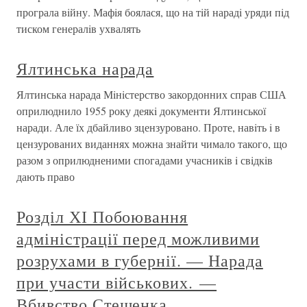
програла вiйну. Мафiя боялася, що на тiй нарадi уряди пiд
тиском генералiв ухвалять
Ялтинська нарада
Ялтинська нарада Мiнiстерство закордонних справ США
оприлюднило 1955 року деякi документи Ялтинської
наради. Але їх дбайливо зцензуровано. Проте, навiть i в
цензурованих виданнях можна знайти чимало такого, що
разом з оприлюдненими спогадами учасникiв i свiдкiв
дають право
Розділ ХІ Побоювання
адміністрації перед можливими
розрухами в губернії. — Нарада
при участи військових. —
Вбивство Стешенка