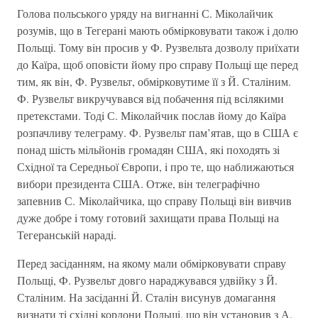
Голова польського уряду на вигнаннi С. Мiколайчик
розумiв, що в Тегеранi мають обмiрковувати також i долю
Польщi. Тому вiн просив у Ф. Рузвельта дозволу приїхати
до Каїра, щоб оповiсти йому про справу Польщi ще перед
тим, як вiн, Ф. Рузвельт, обмiрковутиме її з Й. Сталiним.
Ф. Рузвельт викручувався вiд побачення пiд всiлякими
претекстами. Тодi С. Мiколайчик послав йому до Каїра
розпачливу телеграму. Ф. Рузвельт пам’ятав, що в США є
понад шiсть мiльйонiв громадян США, якi походять зi
Схiдної та Середньої Європи, i про те, що наближаються
вибори президента США. Отже, вiн телеграфiчно
запевнив С. Мiколайчика, що справу Польщi вiн вивчив
дуже добре i тому готовий захищати права Польщi на
Тегеранськiй нарадi.
Перед засiданням, на якому мали обмiрковувати справу
Польщi, Ф. Рузвельт довго нараджувався удвiйку з Й.
Сталiним. На засiданнi Й. Сталiн висунув домагання
визнати тi схiднi кордони Польщi, що він установив з А.