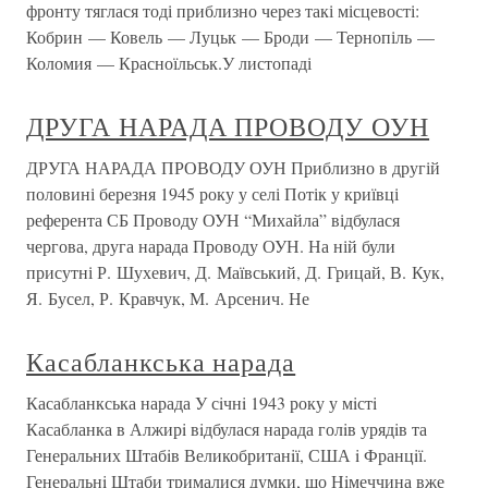
фронту тяглася тоді приблизно через такі місцевості:
Кобрин — Ковель — Луцьк — Броди — Тернопіль —
Коломия — Красноїльськ.У листопаді
ДРУГА НАРАДА ПРОВОДУ ОУН
ДРУГА НАРАДА ПРОВОДУ ОУН Приблизно в другій
половині березня 1945 року у селі Потік у криївці
референта СБ Проводу ОУН “Михайла” відбулася
чергова, друга нарада Проводу ОУН. На ній були
присутні Р. Шухевич, Д. Маївський, Д. Грицай, В. Кук,
Я. Бусел, Р. Кравчук, М. Арсенич. Не
Касабланкська нарада
Касабланкська нарада У сiчнi 1943 року у мiстi
Касабланка в Алжирi вiдбулася нарада голiв урядiв та
Генеральних Штабiв Великобританiї, США i Францiї.
Генеральнi Штаби трималися думки, що Нiмеччина вже