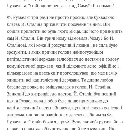
Рузвельта, їхнiй одновiрець — жид Самуїл Розенман?
Ф. Рузвельт три рази не просто просив, але буквально
благав Й. Сталiна призначити побачення з ним. Вiн
обiцяв прилетiти до будь-якого мiсця, що його призначить
сам Й. Сталiн. Він тричі йому вiдмовляв. Чому? Бо Й.
Сталiновi, як i кожнiй розсудливiй людинi, не сила було
зрозумiти, з яких причин голова найпотужнiшої
капiталiстичної держави залюбився до нестями в голову
комунiстичної держави, який цiлковито ясно, офiцiйно i
кiлькаразово на ввесь свiт проголошував, що має намiр
знищити всi капiталiстичнi держави. Та дивна любов
барана до вовка не вмiщувалася в головi Й. Сталiна.
Звиклий до хитрощiв, до пасток, Й. Сталiн був певний,
що та Рузвельтова любов була лише приманкою до
капiталiстичної пастки. Знаючи, що вiн зi своєю освiтою i
дипломатичною вправнiстю, є далеко слабшим за Ф.
Рузвельта, Сталін боявся, що Ф. Рузвельт «обкрутить його
навколо пальця», обдурить так, що й не зауважиш. Як