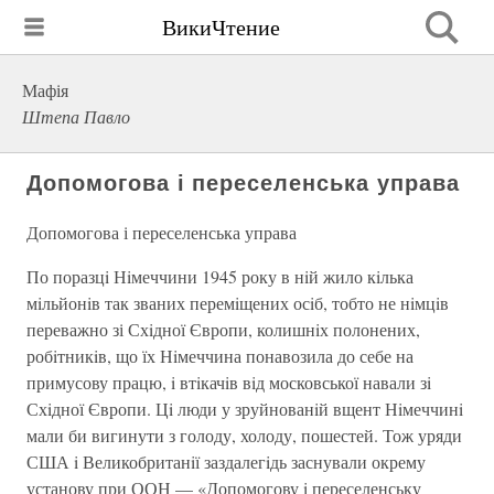
ВикиЧтение
Мафія
Штепа Павло
Допомогова і переселенська управа
Допомогова і переселенська управа
По поразцi Нiмеччини 1945 року в нiй жило кiлька
мiльйонiв так званих перемiщених осiб, тобто не нiмцiв
переважно зі Схiдної Європи, колишнiх полонених,
робiтникiв, що їх Нiмеччина понавозила до себе на
примусову працю, i втiкачiв вiд московської навали зi
Схiдної Європи. Цi люди у зруйнованiй вщент Нiмеччинi
мали би вигинути з голоду, холоду, пошестей. Тож уряди
США i Великобританiї заздалегiдь заснували окрему
установу при ООН — «Допомогову i переселенську