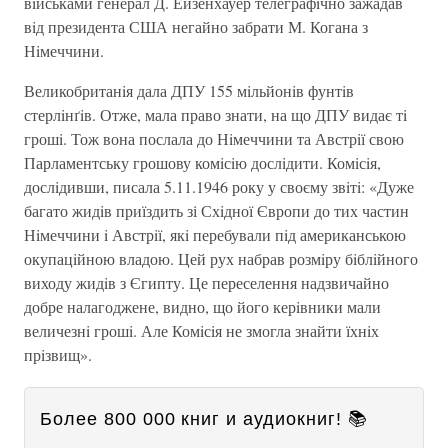
вiйськами генерал Д. Ейзенхауер телеграфiчно зажадав
вiд президента США негайно забрати М. Когана з
Нiмеччини.
Великобританiя дала ДПУ 155 мiльйонiв фунтiв
стерлiнґiв. Отже, мала право знати, на що ДПУ видає тi
грошi. Тож вона послала до Нiмеччини та Австрiї свою
Парламентську грошову комiсiю дослiдити. Комiсiя,
дослiдивши, писала 5.11.1946 року у своєму звiтi: «Дуже
багато жидiв приїздить зі Схiдної Європи до тих частин
Нiмеччини i Австрiї, якi перебували пiд американською
окупацiйною владою. Цей рух набрав розмiру бiблiйного
виходу жидiв з Єгипту. Це переселення надзвичайно
добре налагоджене, видно, що його керiвники мали
величезнi грошi. Але Комiсiя не змогла знайти їхнiх
прiзвищ».
Более 800 000 книг и аудиокниг! 📚