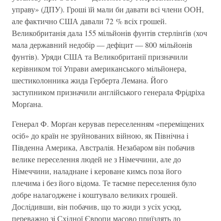
управу» (ДПУ). Грошi їй мали би давати всi члени ООН,
але фактично США давали 72 % всiх грошей.
Великобританiя дала 155 мiльйонiв фунтiв стерлiнґiв (хоч
мала державний недобiр — дефiцит — 800 мiльйонiв
фунтiв). Уряди США та Великобританiї призначили
керiвником тої Управи американського мiльйонера,
шестиколонника жида Герберта Лемана. Його
заступником призначили англiйського генерала Фрiдріха
Морґана.
Генерал Ф. Морґан керував переселенням «перемiщених
осiб» до країн не зруйнованих вiйною, як Пiвнiчна i
Пiвденна Америка, Австралiя. Незабаром вiн побачив
велике переселення людей не з Нiмеччини, але до
Нiмеччини, наладнане i кероване кимсь поза його
плечима i без його вiдома. Те таємне переселення було
добре налагоджене i коштувало великих грошей.
Дослiдивши, вiн побачив, що то жиди з усiх усюд,
переважно зi Схiдної Європи масово приїздять до