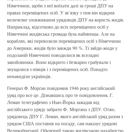
Нiмеччини, щоби з неї виїхати далi за грошi ДПУ на
правах перемiщених осiб. У зв’язку з тим вiн вiдкрив
величезне зловживання урядовцiв ДПУ на користь жидiв.
Наприклад, вiдсотково до всiх перемiщених осiб у
Нiмеччинi жидiвська громада була найменша. Але на
кораблях, якi перевозили перемiщених осiб з Нiмеччини
до Америки, жидiв було завжди 90 %. Тi зайди-жиди у
подоланiй Нiмеччинi поводилися як вселаднi
завойовники. Вони вiдкрито i безкарно грабували i
знущалися з нiмцiв i з перемiщених осiб. Понадто
ненавидiли українцiв.
Генерал Ф. Морґан повiдомив 1946 року англiйський
уряд про все це. Дiзнавшись про те повiдомлення, Г.
Леман телеграфiчно з Нью-Йорка зажадав вiд
англiйського уряду забрати Ф. Морґана з ДПУ. Отже,
урядовець ДПУ Г. Леман, якого англiйський уряд разом з
урядом США поставив на посаду, сам наказує урядовi
Великобританiї. Обурений такою жидiвською нахабнiстю,