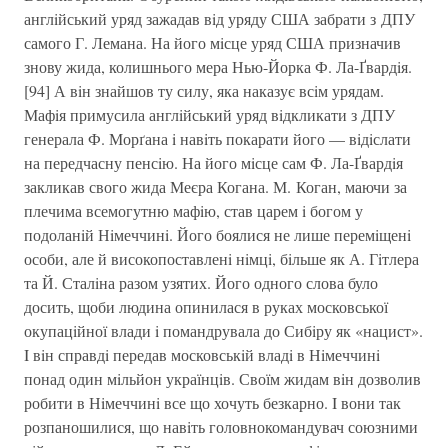
англiйський уряд зажадав вiд уряду США забрати з ДПУ
самого Г. Лемана. На його мiсце уряд США призначив
знову жида, колишнього мера Нью-Йорка Ф. Ла-Ґвардiя.
[94] А вiн знайшов ту силу, яка наказує всiм урядам.
Мафiя примусила англiйський уряд вiдкликати з ДПУ
генерала Ф. Морґана i навiть покарати його — вiдiслати
на передчасну пенсiю. На його мiсце сам Ф. Ла-Ґвардiя
закликав свого жида Меєра Когана. М. Коган, маючи за
плечима всемогутню мафiю, став царем i богом у
подоланiй Нiмеччинi. Його боялися не лише перемiщенi
особи, але й високопоставленi нiмцi, бiльше як А. Гiтлера
та Й. Сталiна разом узятих. Його одного слова було
досить, щоби людина опинилася в руках московської
окупацiйної влади i помандрувала до Сибiру як «нацист».
I вiн справдi передав московськiй владi в Нiмеччинi
понад один мiльйон українцiв. Своїм жидам вiн дозволив
робити в Нiмеччинi все що хочуть безкарно. I вони так
розпаношилися, що навiть головнокомандувач союзними