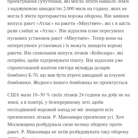
проектування супутникiв, якi могли лiтати навколо Землi
з надзвуковою швидкiстю 2.000 миль на годину, яких не
могла б збити протиракетна ворожа оборона. Вiн замiнив
випуск ракет «Атлас» на ракети «Мiнутмен», якi є в шiсть
разiв слабшi за «Атлас». Вiн вiдхилив план пересувних
пускових установок ракет «Мiнутмен». Тепер вони на
непересувних установках i їх можуть знищити ворожi
ракети. Вiн сповiльнив випуск лiтакiв «Койнлара», якi
потрiбнi, щоби пiдтримувати пiхоту. Вiн вiдхилив уже
спроектований коштом пiвтора мiльярда доларiв
бомбовоз Б-70, що мав бути втричi швидший за iснуючi
бомбовики. Жодного iншого бомбовика не проектується.
США мали 10–30 % своїх лiтакiв 24 години на добу не на
землi, а в повiтрi, у безперервному летi, щоби
несподiваний ворожий напад не мiг знищити всiх
приземлених лiтакiв. Р. Макнамара приземлив усi. Хоч
Московщина розбудувала свою велику оборону проти
ракет, Р. Макнамара не хотiв розбудовувати таку оборону