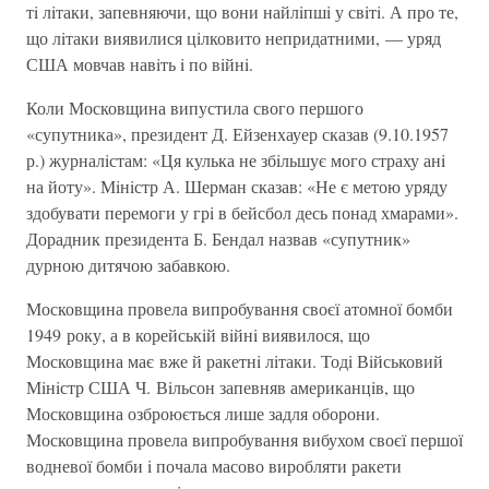
тi лiтаки, запевняючи, що вони найлiпшi у свiтi. А про те,
що лiтаки виявилися цiлковито непридатними, — уряд
США мовчав навiть i по вiйнi.
Коли Московщина випустила свого першого
«супутника», президент Д. Ейзенхауер сказав (9.10.1957
р.) журналiстам: «Ця кулька не збiльшує мого страху анi
на йоту». Мiнiстр А. Шерман сказав: «Не є метою уряду
здобувати перемоги у грi в бейсбол десь понад хмарами».
Дорадник президента Б. Бендал назвав «супутник»
дурною дитячою забавкою.
Московщина провела випробування своєї атомної бомби
1949 року, а в корейськiй вiйнi виявилося, що
Московщина має вже й ракетнi лiтаки. Тодi Вiйськовий
Мiнiстр США Ч. Вiльсон запевняв американцiв, що
Московщина озброюється лише задля оборони.
Московщина провела випробування вибухом своєї першої
водневої бомби i почала масово виробляти ракети