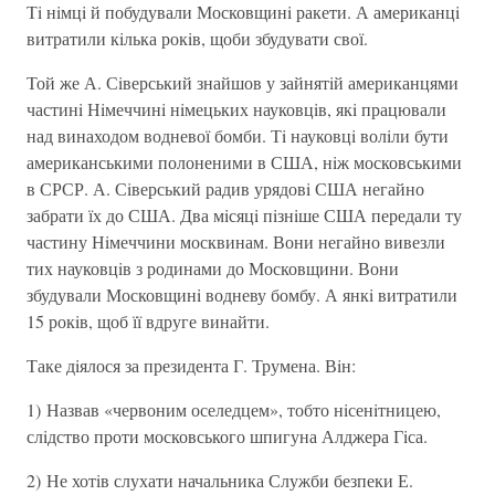
Тi нiмцi й побудували Московщинi ракети. А американцi
витратили кiлька рокiв, щоби збудувати свої.
Той же А. Сiверський знайшов у зайнятiй американцями
частинi Нiмеччинi нiмецьких науковцiв, якi працювали
над винаходом водневої бомби. Тi науковцi волiли бути
американськими полоненими в США, нiж московськими
в СРСР. А. Сiверський радив урядовi США негайно
забрати їх до США. Два мiсяцi пiзнiше США передали ту
частину Нiмеччини москвинам. Вони негайно вивезли
тих науковцiв з родинами до Московщини. Вони
збудували Московщинi водневу бомбу. А янкi витратили
15 рокiв, щоб її вдруге винайти.
Таке дiялося за президента Г. Трумена. Вiн:
1) Назвав «червоним оселедцем», тобто нiсенiтницею,
слiдство проти московського шпигуна Алджера Гiса.
2) Не хотiв слухати начальника Служби безпеки Е.