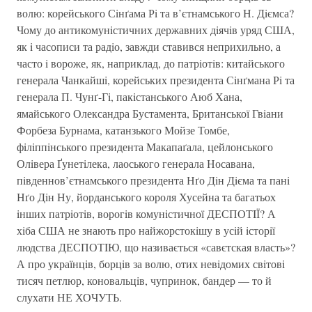
волю: корейського Сiнґама Рi та в’єтнамського Н. Дiємса?
Чому до антикомунiстичних державних дiячiв уряд США,
як i часописи та радiо, завжди ставився неприхильно, а
часто i вороже, як, наприклад, до патрiотiв: китайського
генерала Чанкайшi, корейських президента Сiнґмана Рi та
генерала П. Чунґ-Гi, пакiстанського Аюб Хана,
ямайського Олександра Бустамента, Британської Гвiани
Форбеза Бурнама, катанзького Мойзе Томбе,
фiлiппiнського президента Макапаґала, цейлонського
Олiвера Ґунетiлека, лаоського генерала Носавана,
пiвденнов’єтнамського президента Нґо Дiн Дiєма та панi
Нґо Дiн Ну, йорданського короля Хусейна та багатьох
iнших патрiотiв, ворогiв комунiстичної ДЕСПОТIЇ? А
хiба США не знають про найжорстокiшу в усiй iсторiї
людства ДЕСПОТIЮ, що називається «савєтская власть»?
А про українцiв, борцiв за волю, отих невiдомих свiтовi
тисяч петлюр, коновальцiв, чупринок, бандер — то й
слухати НЕ ХОЧУТЬ.