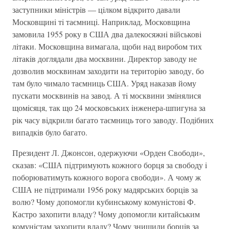
заступники мiнiстрiв — цiлком вiдкрито давали
Московщинi тi таємницi. Наприклад, Московщина
замовила 1955 року в США два далекосяжнi вiйськовi
лiтаки. Московщина вимагала, щоби над виробом тих
лiтакiв доглядали два москвини. Директор заводу не
дозволив москвинам заходити на територiю заводу, бо
там було чимало таємниць США. Уряд наказав йому
пускати москвинiв на завод. А тi москвини змiнялися
щомiсяця, так що 24 московських iнженера-шпигуна за
рiк часу вiдкрили багато таємниць того заводу. Подiбних
випадкiв було багато.
Президент Л. Джонсон, одержуючи «Орден Свободи»,
сказав: «США пiдтримують кожного борця за свободу i
поборюватимуть кожного ворога свободи». А чому ж
США не пiдтримали 1956 року мадярських борцiв за
волю? Чому допомогли кубинському комунiстовi Ф.
Кастро захопити владу? Чому допомогли китайським
комунiстам захопити владу? Чому знищили борцiв за