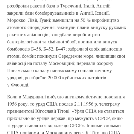
роззброїли ракетнi бази в Туреччинi, Iталiї, Англiї;
закрили бази бомбардувальникiв в Англiї, Iспанiї,
Морокко, Лiвiї, Ґуанi; зменшили на 50 % виробництво
атомного спорядження; закинули плани випуску рухомих
ракетних авiаносцiв; занедбали виробництво
бактерiологiчної та хiмiчної зброї; припинили випуск
бомбовозiв Б–58, Б–52, Б–47; забрали зi своїх авiаносцiв
атомнi бомби; покинули Середземне море, лишивши свої
авiаносцi на поталу Московщинi; передали охорону
Панамського каналу панамському соцiалiстичному
урядовi; роззброїли 20.000 кубинських патрiотiв
у Флоридi.
Коли в Мадярщинi вибухло антикомунiстичне повстання
1956 року, то уряд США послав 2.11.1956 р. телеграму
президентовi Югославiї Тiтовi: «Уряд США не ставиться
прихильно до урядiв держав, що межують з СРСР, якщо
тi уряди ставляться вороже до СРСР». Iншими словами —
США повiдомили Московщину через Б. Тiто, що США