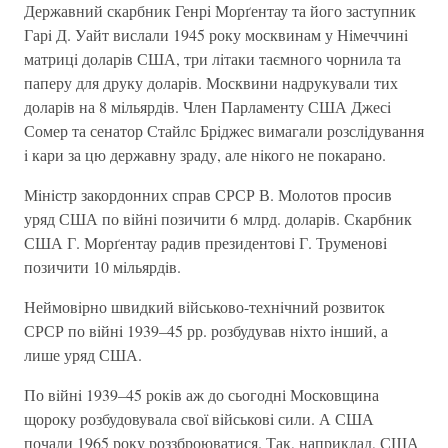
Державний скарбник Генрi Морґентау та його заступник
Гарi Д. Уайт вислали 1945 року москвинам у Нiмеччинi
матрицi доларiв США, три лiтаки таємного чорнила та
паперу для друку доларiв. Москвини надрукували тих
доларів на 8 мiльярдiв. Член Парламенту США Джесi
Сомер та сенатор Стайлс Брiджес вимагали розслiдування
i кари за цю державну зраду, але нiкого не покарано.
Мiнiстр закордонних справ СРСР В. Молотов просив
уряд США по вiйні позичити 6 млрд. доларiв. Скарбник
США Г. Морґентау радив президентовi Г. Труменовi
позичити 10 мiльярдiв.
Неймовiрно швидкий вiйськово-технiчний розвиток
СРСР по вiйнi 1939–45 рр. розбудував нiхто iнший, а
лише уряд США.
По вiйнi 1939–45 рокiв аж до сьогодні Московщина
щороку розбудовувала свої вiйськовi сили. А США
почали 1965 року роззброюватися. Так, наприклад, США