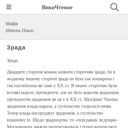
ВикиЧтение
Мафія
Штепа Павло
Зрада
Зрада
Двадцяте сторiччя можна назвати сторiччям зради, бо в
жодному iншому сторiччi зрада не була так поширена i
так поглиблена як саме у XX ст. В iнших сторiччях були
всiлякi королi, президенти, але не було королiв-зрадникiв,
президентiв-зрадникiв як це є в XX ст. Щогiрше! Ранiше
зрадникiв влада карала, а суспiльство гидилося ними.
Тепер влада нагороджує зрадникiв, а суспiльство
вшановує їх. Щодо зрадництва, то «пєрєдавая, вєдущая»
Московщина завжди випереджувала i тепер випереджує