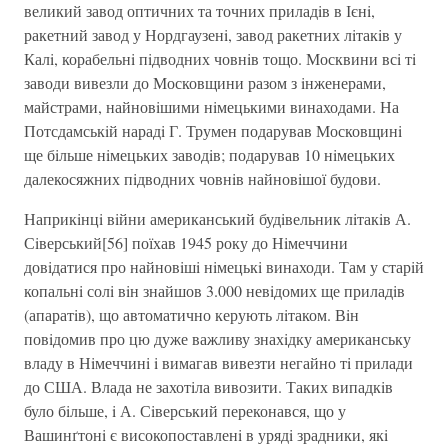
великий завод оптичних та точних приладiв в Ієнi,
ракетний завод у Нордгаузенi, завод ракетних лiтакiв у
Калi, корабельнi пiдводних човнiв тощо. Москвини всi тi
заводи вивезли до Московщини разом з iнженерами,
майстрами, найновiшими нiмецькими винаходами. На
Потсдамськiй нарадi Г. Трумен подарував Московщинi
ще бiльше нiмецьких заводiв; подарував 10 нiмецьких
далекосяжних пiдводних човнiв найновiшої будови.
Наприкiнцi вiйни американський будiвельник лiтакiв А.
Сiверський[56] поїхав 1945 року до Нiмеччини
довiдатися про найновiшi нiмецькi винаходи. Там у старiй
копальнi солi вiн знайшов 3.000 невiдомих ще приладiв
(апаратiв), що автоматично керують лiтаком. Вiн
повiдомив про цю дуже важливу знахiдку американську
владу в Нiмеччинi i вимагав вивезти негайно тi прилади
до США. Влада не захотiла вивозити. Таких випадкiв
було бiльше, i А. Сiверський переконався, що у
Вашинґтонi є високопоставленi в урядi зрадники, якi