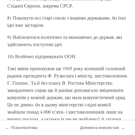
Схiдної Європи, зокрема СРСР.
8) Покинути всi старi союзи з iншими державами, бо їхнi
iдеї вже застарiли.
9) Наблизитися полiтично та економiчно до держав, якi
здiйснюють поступовi iдеї.
10) Всебiчно пiдтримувати ООН.
Такi змiни пропонував ще 1945 року колишнiй головний
радник президента Ф. Рузвельта i мiнiстр, шестиколонник
Г. Гопкiнс. Та й без плану В. Ростова Мiнiстерство
закордонних справ ще й ранiше допомагало змiцнювати
комунiзм у кожнiй державi, що мала комунiстичний уряд.
Це не дивно, бо в цьому мiнiстерствi слiдчi комiсiї
знайшли понад 4.000 п’яти- i шестиколонникiв лише на
вищих посадах, а скiльки їх ще не знайдено? А скiльки
ще на середнiх та нижчих посадах? А скiльки не
←
→
Психополітика
Допомога комуністам
виявлено?