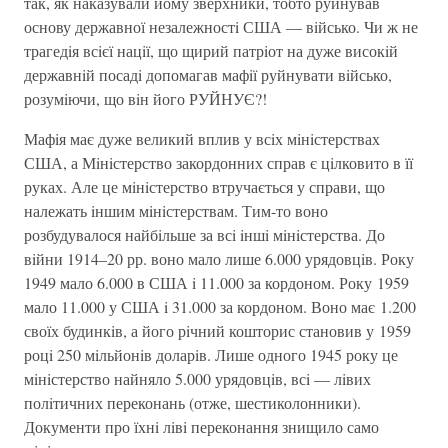
так, як наказували йому зверхники, тобто руйнував
основу державної незалежностi США — вiйсько. Чи ж не
трагедiя всiєї нацiї, що щирий патрiот на дуже високiй
державнiй посадi допомагав мафiї руйнувати вiйсько,
розумiючи, що вiн його РУЙНУЄ?!
Мафiя має дуже великий вплив у всiх мiнiстерствах
США, а Мiнiстерство закордонних справ є цiлковито в її
руках. Але це мiнiстерство втручається у справи, що
належать iншим мiнiстерствам. Тим-то воно
розбудувалося найбiльше за всi iншi мiнiстерства. До
вiйни 1914–20 рр. воно мало лише 6.000 урядовцiв. Року
1949 мало 6.000 в США i 11.000 за кордоном. Року 1959
мало 11.000 у США i 31.000 за кордоном. Воно має 1.200
своїх будинкiв, а його рiчний кошторис становив у 1959
роцi 250 мiльйонiв доларiв. Лише одного 1945 року це
мiнiстерство найняло 5.000 урядовцiв, всi — лiвих
полiтичних переконань (отже, шестиколонники).
Документи про їхнi лiвi переконання знищило само