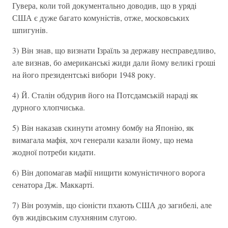
Гувера, коли той документально доводив, що в урядi
США є дуже багато комунiстiв, отже, московських
шпигунiв.
3) Вiн знав, що визнати Iзраїль за державу несправедливо,
але визнав, бо американськi жиди дали йому великi грошi
на його президентськi вибори 1948 року.
4) Й. Сталiн обдурив його на Потсдамськiй нарадi як
дурного хлопчиська.
5) Вiн наказав скинути атомну бомбу на Японiю, як
вимагала мафiя, хоч генерали казали йому, що нема
жодної потреби кидати.
6) Вiн допомагав мафiї нищити комунiстичного ворога
сенатора Дж. Маккартi.
7) Вiн розумiв, що сiонiсти пхають США до загибелi, але
був жидiвським слухняним слугою.