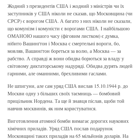
Жодний з президентiв США i жодний з мiнiстрiв чи їх
заступникiв у США нiколи не сказав, що Московщина (чи
СРСР) є ворогом США. А багато з них нiколи не сказали,
що комунiзм i комунiсти є ворогами США. I найбiльшою
ОМАНОЮ нашого часу (фiговим листком) є думка,
нiбито Вашинґтон i Москва є смертельнi вороги, бо,
мовляв, Вашинґтон бореться за волю, а Москва — за
рабство. А справдi ж вони обидва борються за владу у
свiтовому диктаторському надурядi. Обидва дурять людей
гарними, але оманними, брехливими гаслами.
Не шпигуни, але сам уряд США вислав 15.10.1944 р. до
Москви одну з бiльших своїх таємниць — бомбовий
прицiльник Нордена. Та ще й знавця пiслав, щоби той
навчив москвинiв, як ним користуватися.
Виготовлення атомної бомби вимагає дорогих наукових
хiмiчних приладiв. Уряд США послав подарунок
Московщинi таких приладiв на 65 мiльйонiв доларiв. На