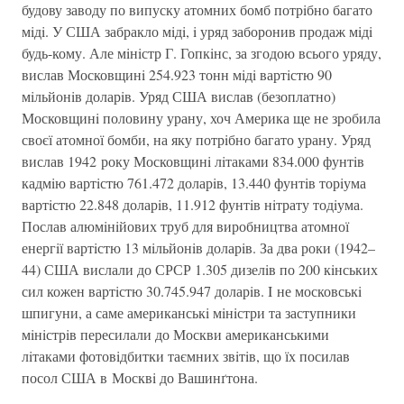
будову заводу по випуску атомних бомб потрiбно багато
мiдi. У США забракло мiдi, i уряд заборонив продаж мiдi
будь-кому. Але мiнiстр Г. Гопкiнс, за згодою всього уряду,
вислав Московщинi 254.923 тонн мiдi вартiстю 90
мiльйонiв доларiв. Уряд США вислав (безоплатно)
Московщинi половину урану, хоч Америка ще не зробила
своєї атомної бомби, на яку потрiбно багато урану. Уряд
вислав 1942 року Московщинi лiтаками 834.000 фунтiв
кадмiю вартiстю 761.472 доларiв, 13.440 фунтiв торiума
вартiстю 22.848 доларiв, 11.912 фунтiв нiтрату тодiума.
Послав алюмiнiйових труб для виробництва атомної
енергiї вартiстю 13 мiльйонiв доларiв. За два роки (1942–
44) США вислали до СРСР 1.305 дизелiв по 200 кiнських
сил кожен вартiстю 30.745.947 доларiв. I не московськi
шпигуни, а саме американськi мiнiстри та заступники
мiнiстрiв пересилали до Москви американськими
лiтаками фотовiдбитки таємних звiтiв, що їх посилав
посол США в Москвi до Вашинґтона.