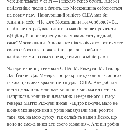
усiх дипломатiв у свiтi — i школяр тепер бачить. Але ж i
найдурнiша людина бачить, що Московщина озброюється
на повну пару. Найдурнiший мiнiстр США мав би
запитати себе: «На кого Московщина готує зброю?» Ба,
навiть не потребував питати, а мав би лише прочитати
офiцiйну й оприлюднену всiма мовами свiту вiдповiдь
самої Московщини. А вона вже пiвсторiччя голосить мету
свого озброєння, а також i те, що вона зробить з
капiталiстами, разом з президентами та мiнiстрами.
Чотири найвищі генерали США: М. Рiджуей, М. Тейлор,
Дж. Ґейвiн, Дж. Медарiс гостро критикували в часописах
i своїх промовах зрадництво в урядi США. Але робили
вони це аж тодi, коли вже вийшли з вiйська на пенсiю.
Наприклад, колишнiй начальник Генерального Штабу
генерал Маттю Рiджуей писав: «Щиро кажучи, мало не
щодня мої зверхники в урядi наказували менi робити
таке, яке, на мою думку, так ослабить наше вiйсько, що
воно не зможе виконати свого завдання». Але вiн робив