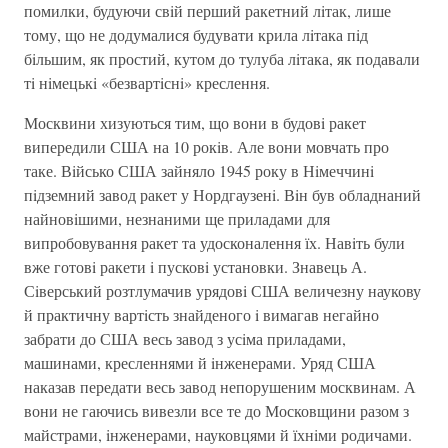
помилки, будуючи свiй перший ракетний лiтак, лише
тому, що не додумалися будувати крила лiтака пiд
бiльшим, як простий, кутом до тулуба лiтака, як подавали
тi нiмецькi «безвартiснi» креслення.
Москвини хизуються тим, що вони в будовi ракет
випередили США на 10 рокiв. Але вони мовчать про
таке. Вiйсько США зайняло 1945 року в Нiмеччинi
пiдземний завод ракет у Нордгаузенi. Вiн був обладнаний
найновiшими, незнаними ще приладами для
випробовування ракет та удосконалення їх. Навiть були
вже готовi ракети i пусковi установки. Знавець А.
Сiверський розтлумачив урядовi США величезну наукову
й практичну вартiсть знайденого i вимагав негайно
забрати до США весь завод з усiма приладами,
машинами, кресленнями й iнженерами. Уряд США
наказав передати весь завод непорушеним москвинам. А
вони не гаючись вивезли все те до Московщини разом з
майстрами, iнженерами, науковцями й їхнiми родичами.