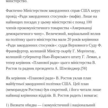
мiнiстерство.
Фактично Мiнiстерством закордонних справ США керує
провiд «Ради закордонних стосункiв» (мафiя). Лише на
найвищих посадах у цьому мiнiстерствi є понад 100
членiв прокомунiстичного товариства «Американцi
демократичного чину». Величезний, вирiшальний вплив
на полiтику цього мiнiстерства мали 20 рокiв керiвники
«Ради закордонних стосункiв»: суддя Верховного Суду Ф.
Франкфуртер, колишнiй Мiнiстр скарбу Г. Морґентау,
колишнiй губернатор Нью-Йоркського штату Г. Леман, а
тепер керiвник «Планової ради» цього мiнiстерства В.
Ростов та радник президента А. Шлезiнджер.[58]
Як керiвник «Планової ради» В. Ростов уклав план
майбутньої закордонної полiтики США. Цей план
(меморандум Ростова) був секретний, i його читали лише
найвищi керiвники вiддiлiв. В. Ростов радить i вимагає:
1) Визнати обидва — i комунiстичний i нацiональний