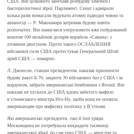
США. Вiн цiлковито занехаяв розбудову хiмiчної i
бактерiологiчної зброї. Парламент, Сенат i адмiрали
кiлька разiв вимагали будувати атомнi пiдводнi човни та
авiаносцi — Р. Макнамара затримав будову навiть
розпочатих. Вiн намагався унерухомити вже побудований
коштом 100 мiльйонiв доларiв корабель «Савана» з
атомним двигуном. Проти такого ОСЛАБЛЕННЯ
вiйськової сили США протестував Генеральний Штаб
армії США — намарно.
Л. Джонсон, ставши президентом, наказав припинити
будову ракет Б-70, закрити 30 вiйськових баз у США i за
кордоном, забрати американськi бомбовики з Японiї. Вiн
наказав не пускати до США вдовъ забитого мафiєю
в’єтнамського мiнiстра Нґо-Ну, щоби вона не оповiла
американцям про мафiозну полiтику у В’єтнамi.
Якi американськi президенти, такi й їхнi уряди.
Московщина не потребувала викрадати таємницi
американської зброї, бо сам уряд США — мiнiстри та