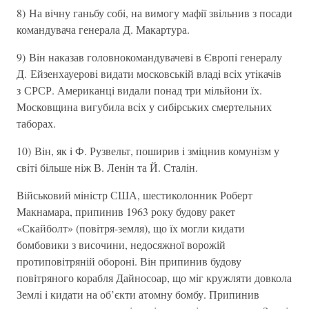
8) На вiчну ганьбу собi, на вимогу мафiї звiльнив з посади
командувача генерала Д. Макартура.
9) Вiн наказав головнокомандувачевi в Європi генералу
Д. Ейзенхауеровi видати московськiй владi всiх утiкачiв
з СРСР. Американцi видали понад три мiльйони їх.
Московщина вигубила всiх у сибiрських смертельних
таборах.
10) Вiн, як i Ф. Рузвельт, поширив i змiцнив комунiзм у
свiтi бiльше нiж В. Ленiн та Й. Сталiн.
Вiйськовий мiнiстр США, шестиколонник Роберт
Макнамара, припинив 1963 року будову ракет
«Скайболт» (повiтря-земля), що їх могли кидати
бомбовики з височини, недосяжної ворожій
протиповітряній обороні. Він припинив будову
повітряного корабля Дайносоар, що мiг кружляти довкола
Землi i кидати на об’єкти атомну бомбу. Припинив