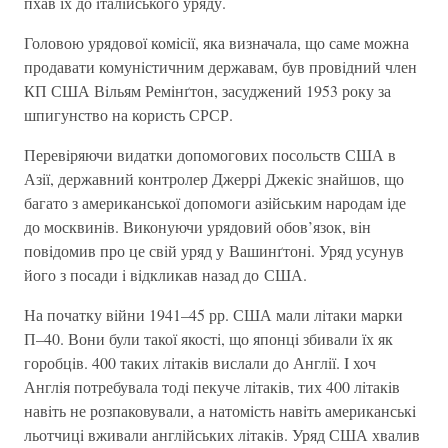
пхав їх до iталiйського уряду.
Головою урядової комiсiї, яка визначала, що саме можна
продавати комунiстичним державам, був провiдний член
КП США Вiльям Ремiнґтон, засуджений 1953 року за
шпигунство на користь СРСР.
Перевiряючи видатки допомогових посольств США в
Азiї, державний контролер Джеррi Джекiс знайшов, що
багато з американської допомоги азiйським народам іде
до москвинiв. Виконуючи урядовий обов’язок, вiн
повiдомив про це свiй уряд у Вашинґтонi. Уряд усунув
його з посади i вiдкликав назад до США.
На початку вiйни 1941–45 рр. США мали лiтаки марки
П–40. Вони були такої якостi, що японцi збивали їх як
горобцiв. 400 таких лiтакiв вислали до Англiї. I хоч
Англiя потребувала тодi пекуче лiтакiв, тих 400 лiтакiв
навiть не розпаковували, а натомiсть навiть американськi
льотчицi вживали англiйських лiтакiв. Уряд США хвалив