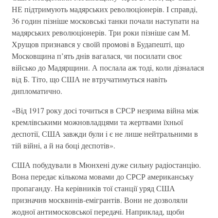
НЕ пiдтримують мадярських революцiонерiв. I справдi,
36 годин пiзнiше московськi танки почали наступати на
мадярських революцiонерiв. Три роки пiзнiше сам М.
Хрущов признався у своїй промовi в Будапештi, що
Московщина п’ять днiв вагалася, чи посилати своє
вiйсько до Мадярщини. А послала аж тодi, коли дiзналася
вiд Б. Тiто, що США не втручатимуться навiть
дипломатично.
«Вiд 1917 року досi точиться в СРСР незрима вiйна мiж
кремлiвськими можновладцями та жертвами їхньої
деспотiї, США завжди були i є не лише нейтральними в
тiй вiйнi, а й на боцi деспотiв».
США побудували в Мюнхенi дуже сильну радiостанцiю.
Вона передає кiлькома мовами до СРСР американську
пропаганду. На керiвникiв тої станцiї уряд США
призначив москвинiв-емiгрантiв. Вони не дозволяли
жодної антимосковської передачi. Наприклад, щоби