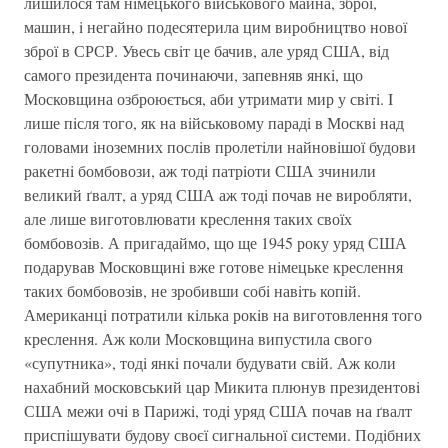
лишилося там нiмецького вiйськового майна, зброї,
машин, i негайно подесятерила цим виробництво нової
зброї в СРСР. Увесь свiт це бачив, але уряд США, вiд
самого президента починаючи, запевняв янкi, що
Московщина озброюється, аби утримати мир у свiтi. I
лише пiсля того, як на вiйськовому парадi в Москвi над
головами iноземних послiв пролетiли найновiшої будови
ракетнi бомбовози, аж тодi патрiоти США зчинили
великий ґвалт, а уряд США аж тодi почав не виробляти,
але лише виготовлювати креслення таких своїх
бомбовозiв. А пригадаймо, що ще 1945 року уряд США
подарував Московщинi вже готове нiмецьке креслення
таких бомбовозiв, не зробивши собi навiть копiй.
Американцi потратили кiлька рокiв на виготовлення того
креслення. Аж коли Московщина випустила свого
«супутника», тодi янкi почали будувати свiй. Аж коли
нахабний московський цар Микита плюнув президентовi
США межи очi в Парижi, тодi уряд США почав на ґвалт
приспiшувати будову своєї сигнальної системи. Подiбних