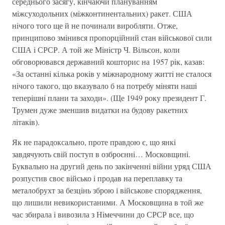
середнього засягу, кiнчаючи плануванням
мiжсуходольних (мiжконтинентальних) ракет. США
нiчого того ще й не починали виробляти. Отже,
принципово змiнився пропорцiйний стан вiйськової сили
США i СРСР. А той же Мiнiстр Ч. Вiльсон, коли
обговорювався державний кошторис на 1957 рiк, казав:
«За останнi кiлька рокiв у мiжнародному життi не сталося
нiчого такого, що вказувало б на потребу мiняти нашi
теперiшнi плани та заходи». (Ще 1949 року президент Г.
Трумен дуже зменшив видатки на будову ракетних
лiтакiв).
Як не парадоксально, проте правдою є, що янкi
завдячують свiй поступ в озброєннi… Московщинi.
Буквально на другий день по закiнченнi вiйни уряд США
розпустив своє вiйсько i продав на переплавку та
металобрухт за безцiнь зброю і вiйськове спорядження,
що лишили невикористаними. А Московщина в той же
час збирала i вивозила з Нiмеччини до СРСР все, що