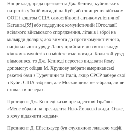
Наприклад, зрада президента Дж. Кеннедi кубинських
патрiотiв у їхнiй висадцi на Кубi, або знищення вiйськом
ООН i коштом США самостiйностi антикомунiстичної
Катанґи,[55] або подарунок комунiстичнiй Югославiї
всiлякого вiйськового спорядження, лiтакiв i зброї на
мiльярди доларiв; або вимога до протикомунiстичного,
нацiонального уряду Лаосу прийняти до свого складу
кiлькох комунiстiв на мiнiстерськi посади. Коли той уряд
вiдмовився, то Дж. Кеннедi перестав видавати йому
допомогу; обiцяв М. Хрущову забрати американськi
ракетнi бази з Туреччини та Iталiї, якщо СРСР забере свої
з Куби. США забрали, але Московщина не забрала, лише
сховала в печерах.
Президент Дж. Кеннедi казав президентовi Iзраїлю:
«Мене обрали на президента Нью-Йоркськi жиди. Отже,
я хочу вiддячити жидам».
Президент Д. Ейзенхауер був слухняною лялькою мафiї.