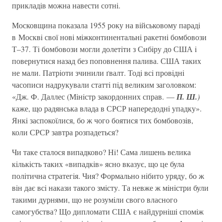
прикладiв можна навести сотнi.
Московщина показала 1955 року на вiйськовому парадi
в Москвi свої новi мiжконтинентальнi ракетнi бомбовози
Т–37. Тi бомбовози могли долетiти з Сибiру до США i
повернутися назад без поповнення палива. США таких
не мали. Патрiоти зчинили ґвалт. Тодi всi провiднi
часописи надрукували статтi пiд великим заголовком:
«Дж. Ф. Даллес (Мiнiстр закордонних справ. —
П. Ш.
)
каже, що радянська влада в СРСР напередоднi упадку».
Янкi заспокоїлися, бо ж чого боятися тих бомбовозiв,
коли СРСР завтра розпадеться?
Чи таке сталося випадково? Нi! Сама лишень велика
кiлькiсть таких «випадкiв» ясно вказує, що це була
полiтична стратегiя. Чия? Формально нiбито уряду, бо ж
вiн дає всi накази такого змiсту. Та невже ж мiнiстри були
такими дурнями, що не розумiли свого власного
самогубства? Що дипломати США є найдурнiшi спомiж