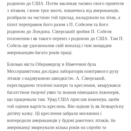
родиною до США. Потiм закликав таємно свого приятеля
з лiтаком, i вони троє вночi, ховаючись вiд американцiв,
розiбрали на частини той прилад, наладували на лiтак, а
пiлот переправив його разом з П. Собелем та його
родиною до Лондона. Сiверський зробив П. Собеля
полоненим i як такого перевiз з родиною до США. Там П.
Собель ще удосконалив свiй винахiд i тим заощадив
американцям багато рокiв працi.
Близько мiста Оберамерґау в Нiмеччинi була
Мессершмiттова дослiдна лабораторiя повiтряного руху
лiтакiв з надзвуковою швидкiстю. А. Сiверський,
переглядаючи технiчнi папери та креслення, зачарувався
багатством творчої уяви та знання нiмецьких iнженерiв,
що працювали там. Уряд США прислав iнженера, щоби
той оцiнив вартiсть креслень. Вiн оцiнив їх як безвартiсну
дитячу казку. Цi креслення забрали москвини i
випередили американцiв у будовi ракетних лiтакiв, бо
американцi змарнували кiлька рокiв на спроби та