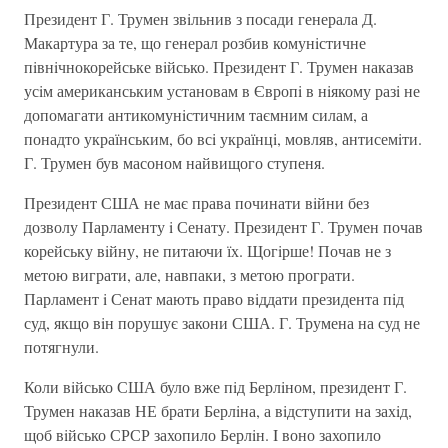
Президент Г. Трумен звiльнив з посади генерала Д.
Макартура за те, що генерал розбив комунiстичне
пiвнiчнокорейське вiйсько. Президент Г. Трумен наказав
усiм американським установам в Європi в нiякому разi не
допомагати антикомунiстичним таємним силам, а
понадто українським, бо всi українцi, мовляв, антисемiти.
Г. Трумен був масоном найвищого ступеня.
Президент США не має права починати вiйни без
дозволу Парламенту i Сенату. Президент Г. Трумен почав
корейську вiйну, не питаючи їх. Щогiрше! Почав не з
метою виграти, але, навпаки, з метою програти.
Парламент i Сенат мають право вiддати президента пiд
суд, якщо вiн порушує закони США. Г. Трумена на суд не
потягнули.
Коли вiйсько США було вже пiд Берлiном, президент Г.
Трумен наказав НЕ брати Берлiна, а вiдступити на захiд,
щоб вiйсько СРСР захопило Берлiн. I воно захопило