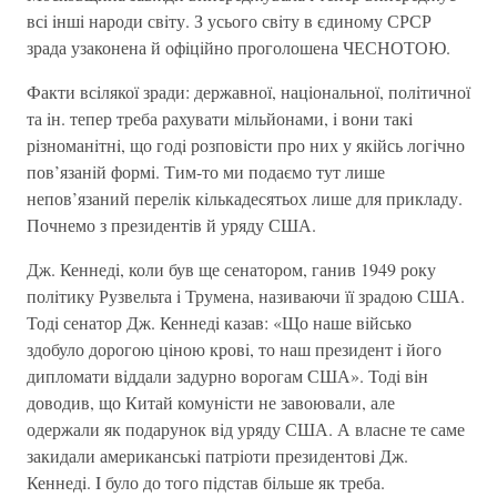
всi iншi народи свiту. З усього свiту в єдиному СРСР
зрада узаконена й офiцiйно проголошена ЧЕСНОТОЮ.
Факти всiлякої зради: державної, нацiональної, полiтичної
та iн. тепер треба рахувати мiльйонами, i вони такi
рiзноманiтнi, що годi розповiсти про них у якiйсь логiчно
пов’язанiй формi. Тим-то ми подаємо тут лише
непов’язаний перелiк кiлькадесятьох лише для прикладу.
Почнемо з президентiв й уряду США.
Дж. Кеннедi, коли був ще сенатором, ганив 1949 року
полiтику Рузвельта i Трумена, називаючи її зрадою США.
Тодi сенатор Дж. Кеннедi казав: «Що наше вiйсько
здобуло дорогою цiною кровi, то наш президент i його
дипломати вiддали задурно ворогам США». Тодi вiн
доводив, що Китай комунiсти не завоювали, але
одержали як подарунок вiд уряду США. А власне те саме
закидали американськi патрiоти президентовi Дж.
Кеннедi. I було до того пiдстав бiльше як треба.