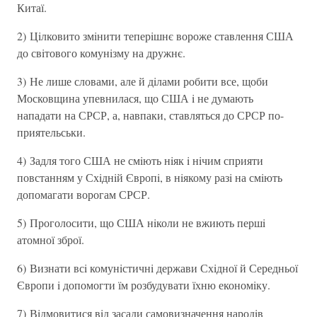
Китаї.
2) Цiлковито змiнити теперiшнє вороже ставлення США
до свiтового комунiзму на дружнє.
3) Не лише словами, але й дiлами робити все, щоби
Московщина упевнилася, що США i не думають
нападати на СРСР, а, навпаки, ставляться до СРСР по-
приятельськи.
4) Задля того США не смiють нiяк i нiчим сприяти
повстанням у Схiднiй Європi, в нiякому разi на смiють
допомагати ворогам СРСР.
5) Проголосити, що США нiколи не вжиють першi
атомної зброї.
6) Визнати всi комунiстичнi держави Схiдної й Середньої
Європи i допомогти їм розбудувати їхню економiку.
7) Вiдмовитися вiд засади самовизначення народiв