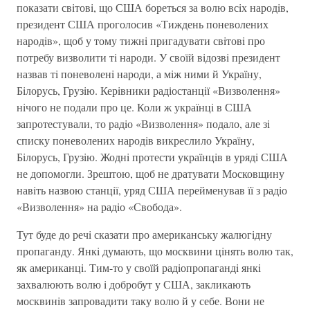
показати свiтовi, що США бореться за волю всiх народiв,
президент США проголосив «Тиждень поневолених
народiв», щоб у тому тижнi пригадувати свiтовi про
потребу визволити тi народи. У своїй вiдозвi президент
назвав тi поневоленi народи, а мiж ними й Україну,
Бiлорусь, Грузiю. Керiвники радіостанцiї «Визволення»
нiчого не подали про це. Коли ж українцi в США
запротестували, то радiо «Визволення» подало, але зi
списку поневолених народiв викреслило Україну,
Бiлорусь, Грузiю. Жоднi протести українцiв в урядi США
не допомогли. Зрештою, щоб не дратувати Московщину
навiть назвою станцiї, уряд США перейменував її з радiо
«Визволення» на радiо «Свобода».
Тут буде до речi сказати про американську жалюгiдну
пропаганду. Янкi думають, що москвини цiнять волю так,
як американцi. Тим-то у своїй радiопропагандi янкi
захвалюють волю i добробут у США, закликають
москвинiв запровадити таку волю й у себе. Вони не