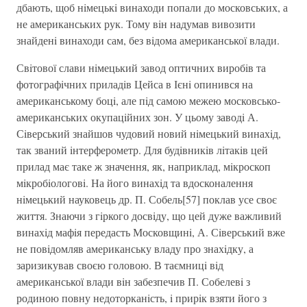
дбають, щоб нiмецькi винаходи попали до московських, а
не американських рук. Тому вiн надумав вивозити
знайденi винаходи сам, без вiдома американської влади.
Свiтової слави нiмецький завод оптичних виробiв та
фотографiчних приладiв Цейса в Ієнi опинився на
американському боцi, але пiд самою межею московсько-
американських окупацiйних зон. У цьому заводi А.
Сiверський знайшов чудовий новий нiмецький винахiд,
так званий iнтерферометр. Для будiвникiв лiтакiв цей
прилад має таке ж значення, як, наприклад, мiкроскоп
мiкробiологовi. На його винахiд та вдосконалення
нiмецький науковець др. П. Собель[57] поклав усе своє
життя. Знаючи з гiркого досвiду, що цей дуже важливий
винахiд мафiя передасть Московщинi, А. Сiверський вже
не повiдомляв американську владу про знахiдку, а
заризикував своєю головою. В таємницi вiд
американської влади вiн забезпечив П. Собелевi з
родиною повну недоторканiсть, i прирiк взяти його з