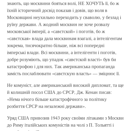
знають, що москвини бояться волi, НЕ ХОЧУТЬ її, бо ж
їхнiй iсторичний досвiд показав i довiв, що воля в
Московщинi неухильно переходить у сваволю, у безлад i
руїну держави. А жодний москвин не хоче розвалу
московської iмперiї, а «савєтской» i поготiв, бо ж
«савєтская» влада дала москвинам взагалi, а iнтелiгентам
зокрема, тисячократно бiльше, нiж всi попереднi
iмперськi влади. Всi москвини, а iнтелiгенти i поготiв,
добре розумiють, що упадок «савєтской властi» був би
катастрофою i для них. Так американська пропаганда
замiсть послаблювати «савєтскую власть» — змiцнює її.
Не комунiст, але американський високий дипломат, та ще
й колишнiй посол США до СРСР, Дж. Кенан писав:
«Нема нiчого бiльше катастрофiчного за полiтику
розбиття СРСР на незалежнi держави».
Уряд США привозив 1943 року своїми лiтаками з Москви
до Риму iталiйських комунiстiв на чолi з П. Тольяттi i