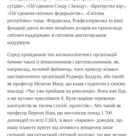
сусiдiв», «Об’єднання Сходу i Заходу», «Братерство вiр»,
«Об’єднання свiтових федералiстiв», «Свiтова
республiка» тощо. Фордiвська, Рокфеллерiвська та iншi
фундацiї дають великi мiльйони доларiв на пропаганду
свiтової наддержави зi свiтовим диктаторським
надурядом.
Серед провiдникiв тих космополiтичних органiзацiй
бачимо таких п’ятиколонникiв i шестиколонникiв, як,
наприклад, чоловий фабiанець, член проводу кiлькох
шестиколонних органiзацiй Роджерс Балдуiн, або такий
як професор Мiльтон Маєр, що казав студентам у своєму
викладi: «Час уже прийшов на революцiю. Вона вже йде,
а ми мусимо приспiшити її. Куля скорiше переконає
капiталiстiв як тисяча статей, протестiв». Або такий як
професор Вернон Наш, що виголосив понад 1.700
доповiдей по всiх США, в яких «науково» доводив, що
нашу планету врятує вiд атомного знищення лише
сильний диктаторський свiтовий надуряд, що має велике