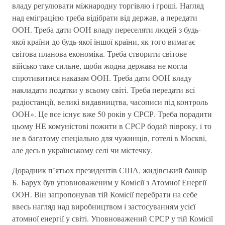
владу регулювати мiжнародну торгiвлю i грошi. Нагляд
над емiграцiєю треба вiдiбрати вiд держав, а передати
ООН. Треба дати ООН владу переселяти людей з будь-
якої країни до будь-якої iншої країни, як того вимагає
свiтова планова економiка. Треба створити свiтове
військо таке сильне, щоби жодна держава не могла
спротивитися наказам ООН. Треба дати ООН владу
накладати податки у всьому свiтi. Треба передати всi
радiостанцiї, великi видавництва, часописи пiд контроль
ООН». Це все iснує вже 50 рокiв у СРСР. Треба порадити
цьому НЕ комунiстовi пожити в СРСР бодай пiвроку, i то
не в багатому спецiально для чужинцiв, готелi в Москвi,
але десь в українському селi чи мiстечку.
Дорадник п’ятьох президентiв США, жидiвський банкiр
Б. Барух був уповноваженим у Комiсiї з Атомної Енергiї
ООН. Вiн запропонував тiй Комiсiї перебрати на себе
ввесь нагляд над виробництвом i застосуванням усiєї
атомної енергiї у свiтi. Уповноважений СРСР у тiй Комiсiї