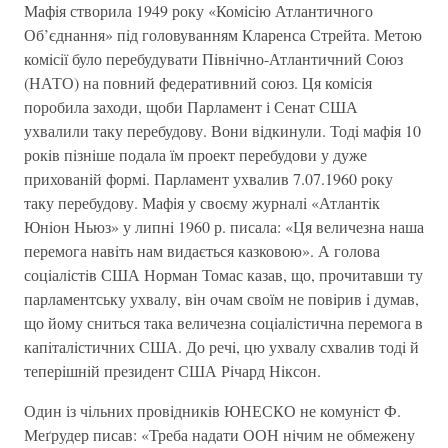
Мафiя створила 1949 року «Комiсiю Атлантичного
Об’єднання» пiд головуванням Кларенса Стрейта. Метою
комiсiї було перебудувати Пiвнiчно-Атлантичний Союз
(НАТО) на повний федеративний союз. Ця комiсiя
поробила заходи, щоби Парламент і Сенат США
ухвалили таку перебудову. Вони вiдкинули. Тодi мафiя 10
рокiв пiзнiше подала їм проект перебудови у дуже
прихованiй формi. Парламент ухвалив 7.07.1960 року
таку перебудову. Мафiя у своєму журналi «Атлантiк
Юнiон Ньюз» у липнi 1960 р. писала: «Ця величезна наша
перемога навiть нам видається казковою». А голова
соцiалiстiв США Норман Томас казав, що, прочитавши ту
парламентську ухвалу, вiн очам своїм не повiрив i думав,
що йому сниться така величезна соцiалiстична перемога в
капiталiстичних США. До речi, цю ухвалу схвалив тодi й
теперiшнiй президент США Рiчард Нiксон.
Один із чiльних провiдникiв ЮНЕСКО не комунiст Ф.
Меґрудер писав: «Треба надати ООН нiчим не обмежену