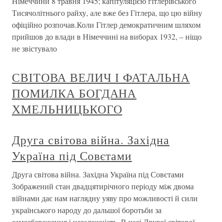
Німеччини 8 травня 1945; капітуляцією гітлерівського
Тисячолітнього райху, але вже без Гітлера, що цю війну
офіційно розпочав.Коли Гітлер демократичним шляхом
прийшов до влади в Німеччині на виборах 1932, – ніщо
не звістувало
СВІТОВА ВЕЛИЧ І ФАТАЛЬНА
ПОМИЛКА БОГДАНА
ХМЕЛЬНИЦЬКОГО
Друга світова війна. Західна
Україна під Совєтами
Друга світова війна. Західна Україна під Совєтами
Зображений стан двадцятирічного періоду між двома
війнами дає нам наглядну уяву про можливості й сили
українського народу до дальшої боротьби за
самозбереження і незалежність. В часі Другої світової