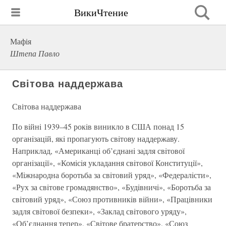
ВикиЧтение
Мафія
Штепа Павло
Світова наддержава
Світова наддержава
По вiйнi 1939–45 рокiв виникло в США понад 15
органiзацiй, якi пропагують свiтову наддержаву.
Наприклад, «Американцi об’єднанi задля свiтової
органiзацiї», «Комiсiя укладання свiтової Конституцiї»,
«Мiжнародна боротьба за свiтовий уряд», «Федералiсти»,
«Рух за свiтове громадянство», «Будiвничi», «Боротьба за
свiтовий уряд», «Союз противникiв вiйни», «Працiвники
задля свiтової безпеки», «Заклад свiтового уряду»,
«Об’єднання тепер», «Свiтове братерство», «Союз