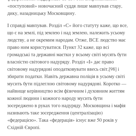
«поступовий» новочасний суддя лише мавпував стару,
дику, назадницьку Московщину.
I справдi мавпував. Роздiл «С» його статуту каже, що все,
що є на землi, пiд землею i над землею, належить усьому
людству, а не окремим народам. Отже, ВСЕ людство має
право ним користуватися. Пункт 32 каже, що всi
громадськi та державнi маєтки у всьому свiтi мусять бути
власнiстю свiтового надуряду. Роздiл «I» дає право
свiтовому надурядовi оподатковувати ввесь свiт,[98] i
збирати податки. Навiть державна полiцiя в усьому свiтi
мусить бути пiдлеглою свiтовому надурядовi. Коротко —
найвище керiвництво всiм фiзичним i духовним життям
кожної людини i кожного народу мусить бути
зосереджено в руках того надуряду. Московщина i мафiя
називають таке зосередження (централiзацiю)
«федерацiєю». Така «федерацiя» iснує вже 50 рокiв у
Схiднiй Європi.