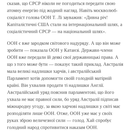
сказав, що СРСР нiколи не погодиться передати свою
атомну енергiю пiд жодний нагляд. Навiть москволюб-
соцiалiст голова ООН Т. Лi зауважив: «Дивна рiч!
Капiталiстичнi США стали на iнтернацiональний шлях, а
соцiалiстичний СРСР — на нацiональний шлях».
ООН є вже зародком свiтового надуряду. А що вiн може
зробити — показала ООН у Катанзi. Держави-члени
ООН вже передали їй деякi свої державницькi права. А
що з того може бути — показує такий приклад. Австралiя
мала великi надлишки харчiв, i австралiйський
Парламент хотiв допомогти своїй голоднiй матiрнiй
країнi. Вiн ухвалив продати тi надлишки Англiї.
Австралiйський уряд пояснив парламентовi, що його
ухвала не має правної сили, бо уряд Австралiї пiдписав
мiжнародну угоду, за якою харчовi надлишки у свiтi має
розподiляти лише ООН. Отже, ООН уже має у своїх
руках зброю величезної сили — голод. Хай спробує
голодний народ спротивитися наказам ООН.