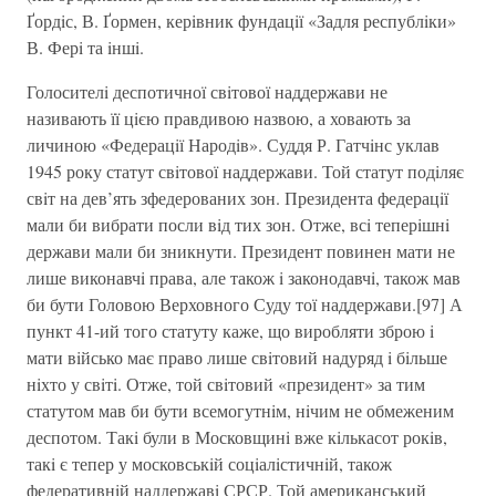
Ґордiс, В. Ґормен, керiвник фундацiї «Задля республiки»
В. Ферi та iншi.
Голосителi деспотичної свiтової наддержави не
називають її цiєю правдивою назвою, а ховають за
личиною «Федерацiї Народiв». Суддя Р. Гатчiнс уклав
1945 року статут свiтової наддержави. Той статут подiляє
свiт на дев’ять зфедерованих зон. Президента федерацiї
мали би вибрати посли вiд тих зон. Отже, всi теперiшнi
держави мали би зникнути. Президент повинен мати не
лише виконавчi права, але також i законодавчi, також мав
би бути Головою Верховного Суду тої наддержави.[97] А
пункт 41-ий того статуту каже, що виробляти зброю i
мати вiйсько має право лише свiтовий надуряд i бiльше
нiхто у свiтi. Отже, той свiтовий «президент» за тим
статутом мав би бути всемогутнiм, нiчим не обмеженим
деспотом. Такi були в Московщинi вже кiлькасот рокiв,
такi є тепер у московськiй соцiалiстичнiй, також
федеративнiй наддержавi СРСР. Той американський