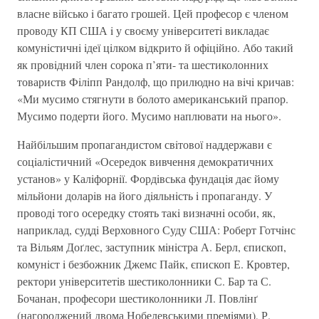
власне вiйсько i багато грошей. Цей професор є членом
проводу КП США i у своєму унiверситетi викладає
комунiстичнi iдеї цiлком вiдкрито й офiцiйно. Або такий
як провiдний член сорока п’яти- та шестиколонних
товариств Фiлiпп Рандолф, що прилюдно на вiчi кричав:
«Ми мусимо стягнути в болото американський прапор.
Мусимо подерти його. Мусимо наплювати на нього».
Найбiльшим пропагандистом свiтової наддержави є
соцiалiстичний «Осередок вивчення демократичних
установ» у Калiфорнiї. Фордiвська фундацiя дає йому
мiльйони доларiв на його дiяльнiсть i пропаганду. У
проводi того осередку стоять такi визначнi особи, як,
наприклад, суддi Верховного Суду США: Роберт Готчiнс
та Вiльям Доґлес, заступник мiнiстра А. Берл, єпископ,
комунiст i безбожник Джемс Пайк, єпископ Е. Кровтер,
ректори унiверситетiв шестиколонники С. Бар та С.
Бочанан, професори шестиколонники Л. Повлiнґ
(нагороджений двома Нобелевськими премiями), Р.