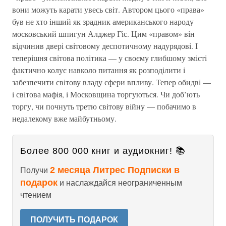
вони можуть карати увесь свiт. Автором цього «права»
був не хто iнший як зрадник американського народу
московський шпигун Алджер Гiс. Цим «правом» вiн
вiдчинив дверi свiтовому деспотичному надурядовi. I
теперiшня свiтова полiтика — у своєму глибшому змiстi
фактично колує навколо питання як розподiлити i
забезпечити свiтову владу сфери впливу. Тепер обидвi —
i свiтова мафiя, i Московщина торгуються. Чи доб’ють
торгу, чи почнуть третю свiтову вiйну — побачимо в
недалекому вже майбутньому.
Более 800 000 книг и аудиокниг! 📚
2 месяца Литрес Подписки в
Получи
подарок
и наслаждайся неограниченным
чтением
ПОЛУЧИТЬ ПОДАРОК