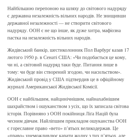
Найбiльшою перепоною на шляху до свiтового надуряду
є державна незалежнiсть вiльних народiв. Не знищивши
державної незалежностi — не створити свiтового
надуряду. ООН є не що iнше, як дуже хитра, мафiозна
пастка на незалежнiсть вiльних народiв.
Жидiвський банкiр, шестиколонник Пол Варбурґ казав 17
лютого 1950 р. в Сенатi США: «Чи подобається це кому,
чи нi, а свiтовий надуряд таки буде. Питання лише в
тому: чи буде вiн створений згодою, чи насильством».
Жидiвський провiд у США пiдтвердив це в офiцiйному
журналi Американської Жидiвської Комiсiї.
ООН є найбiльшим, найцинiчнiшим, найнахабнiшим
шахрайством i ошуканством з усiх, що їх записала свiтова
iсторiя. Порiвняно з ООН покiйниця Лiґа Нацiй була
чесним дiвчам. Найлiпшим прикладом ошуканства ООН
є гореславне право «вето» п’ятьох великодержав. Це
«право» унеможливлює карати жодну з тих п’ятьох, але