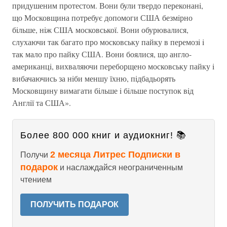
придушеним протестом. Вони були твердо переконанi,
що Московщина потребує допомоги США безмiрно
бiльше, нiж США московської. Вони обурювалися,
слухаючи так багато про московську пайку в перемозi i
так мало про пайку США. Вони боялися, що англо-
американцi, вихваляючи переборщено московську пайку i
вибачаючись за нiби меншу їхню, пiдбадьорять
Московщину вимагати бiльше i бiльше поступок вiд
Англiї та США».
Более 800 000 книг и аудиокниг! 📚
2 месяца Литрес Подписки в
Получи
подарок
и наслаждайся неограниченным
чтением
ПОЛУЧИТЬ ПОДАРОК