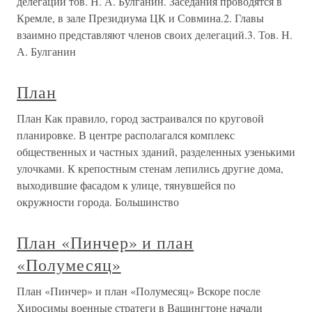
делегации тов. Н. А. Булганин. Заседания проводятся в
Кремле, в зале Президиума ЦК и Совмина.2. Главы
взаимно представляют членов своих делегаций.3. Тов. Н.
А. Булганин
План
План Как правило, город застраивался по круговой
планировке. В центре располагался комплекс
общественных и частных зданий, разделенных узенькими
улочками. К крепостным стенам лепились другие дома,
выходившие фасадом к улице, тянувшейся по
окружности города. Большинство
План «Пинчер» и план
«Полумесяц»
План «Пинчер» и план «Полумесяц» Вскоре после
Хиросимы военные стратеги в Вашингтоне начали