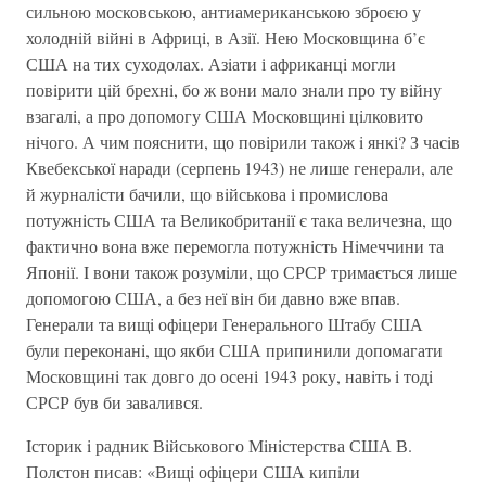
сильною московською, антиамериканською зброєю у
холоднiй вiйнi в Африцi, в Азiї. Нею Московщина б’є
США на тих суходолах. Азiати і африканцi могли
повiрити цiй брехнi, бо ж вони мало знали про ту вiйну
взагалi, а про допомогу США Московщинi цiлковито
нiчого. А чим пояснити, що повiрили також i янкі? З часiв
Квебекської наради (серпень 1943) не лише генерали, але
й журналiсти бачили, що вiйськова і промислова
потужнiсть США та Великобританiї є така величезна, що
фактично вона вже перемогла потужнiсть Нiмеччини та
Японiї. I вони також розумiли, що СРСР тримається лише
допомогою США, а без неї він би давно вже впав.
Генерали та вищi офiцери Генерального Штабу США
були переконанi, що якби США припинили допомагати
Московщинi так довго до осені 1943 року, навiть i тодi
СРСР був би завалився.
Iсторик i радник Вiйськового Мiнiстерства США В.
Полстон писав: «Вищi офiцери США кипiли