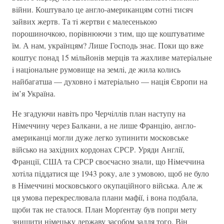
вiйни. Коштувало це англо-американцям сотнi тисяч
зайвих жертв. Та тi жертви є малесенькою
порошиночкою, порiвнюючи з тим, що ще коштуватиме
їм. А нам, українцям? Лише Господь знає. Поки що вже
коштує понад 15 мiльйонiв мерцiв та жахливе матерiальне
i нацiональне румовище на землi, де жила колись
найбагатша — духовно i матерiально — нацiя Європи на
iм’я Україна.
Не згадуючи навiть про Черчiллiв план наступу на
Нiмеччину через Балкани, а не лише Францiю, англо-
американцi могли дуже легко зупинити московське
вiйсько на захiдних кордонах СРСР. Уряди Англiї,
Францiї, США та СРСР своєчасно знали, що Нiмеччина
хотiла пiддатися ще 1943 року, але з умовою, щоб не було
в Нiмеччинi московського окупацiйного вiйська. Але ж
ця умова перекреслювала плани мафiї, i вона подбала,
щоби так не сталося. План Морґентау був попри мету
знищити нiмецьку державу засобом задля того. Вiн