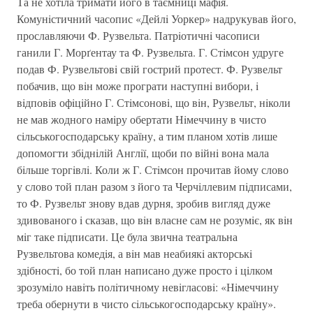
Та не хотiла тримати його в таємницi мафiя.
Комунiстичний часопис «Дейлi Уоркер» надрукував його,
прославляючи Ф. Рузвельта. Патрiотичнi часописи
ганили Г. Морґентау та Ф. Рузвельта. Г. Стiмсон удруге
подав Ф. Рузвельтовi свiй гострий протест. Ф. Рузвельт
побачив, що вiн може програти наступнi вибори, i
вiдповiв офiцiйно Г. Стiмсоновi, що вiн, Рузвельт, нiколи
не мав жодного намiру обертати Нiмеччину в чисто
сiльськогосподарську країну, а тим планом хотiв лише
допомогти збiднiлiй Англiї, щоби по вiйнi вона мала
бiльше торгiвлi. Коли ж Г. Стiмсон прочитав йому слово
у слово той план разом з його та Черчiллевим пiдписами,
то Ф. Рузвельт знову вдав дурня, зробив вигляд дуже
здивованого i сказав, що вiн власне сам не розумiє, як вiн
мiг таке пiдписати. Це була звична театральна
Рузвельтова комедiя, а вiн мав неабиякi акторськi
здiбностi, бо той план написано дуже просто i цiлком
зрозумiло навiть полiтичному невiгласовi: «Нiмеччину
треба обернути в чисто сiльськогосподарську країну».