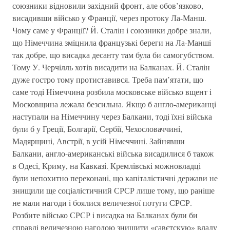
союзники вiдновили захiдний фронт, але обов’язково,
висадивши вiйсько у Францiї, через протоку Ла-Манш.
Чому саме у Францiї? Й. Сталiн i союзники добре знали,
що Нiмеччина змiцнила французькi береги на Ла-Маншi
так добре, що висадка десанту там була би самогубством.
Тому У. Черчiлль хотiв висадити на Балканах. Й. Сталiн
дуже гостро тому протиставився. Треба пам’ятати, що
саме тодi Нiмеччина розбила московське вiйсько вщент i
Московщина лежала безсильна. Якщо б англо-американцi
наступали на Нiмеччину через Балкани, тодi їхнi вiйська
були б у Грецiї, Болгарiї, Сербiї, Чехословаччинi,
Мадярщинi, Австрiї, в усiй Нiмеччинi. Зайнявши
Балкани, англо-американськi вiйська висадилися б також
в Одесi, Криму, на Кавказi. Кремлiвськi можновладцi
були непохитно переконанi, що капiталiстичнi держави не
знищили ще соцiалiстичний СРСР лише тому, що ранiше
не мали нагоди i боялися величезної потуги СРСР.
Розбите вiйсько СРСР i висадка на Балканах були би
справдi величезною нагодою знищити «савєтскую» владу