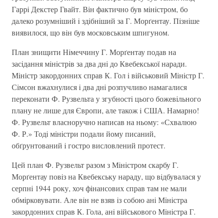
Гаррi Декстер Гвайт. Вiн фактично був мiнiстром, бо
далеко розумнiший i здiбнiший за Г. Морґентау. Пiзнiше
виявилося, що вiн був московським шпигуном.
План знищити Нiмеччину Г. Морґентау подав на
засiдання мiнiстрiв за два днi до Квебекської наради.
Мiністр закордонних справ К. Гол i вiйськовий Мiнiстр Г.
Сiмсон вжахнулися i два днi розпучливо намагалися
переконати Ф. Рузвельта у згубностi цього божевiльного
плану не лише для Європи, але також i США. Намарно!
Ф. Рузвельт власноручно написав на ньому: «Схвалюю
Ф. Р.» Тодi мiнiстри подали йому писаний,
обґрунтований i гостро висловлений протест.
Цей план Ф. Рузвельт разом з Мiнiстром скарбу Г.
Морґентау повiз на Квебекську нараду, що вiдбувалася у
серпнi 1944 року, хоч фiнансових справ там не мали
обмiрковувати. Але вiн не взяв iз собою анi Мiнiстра
закордонних справ К. Гола, анi військового Мiнiстра Г.