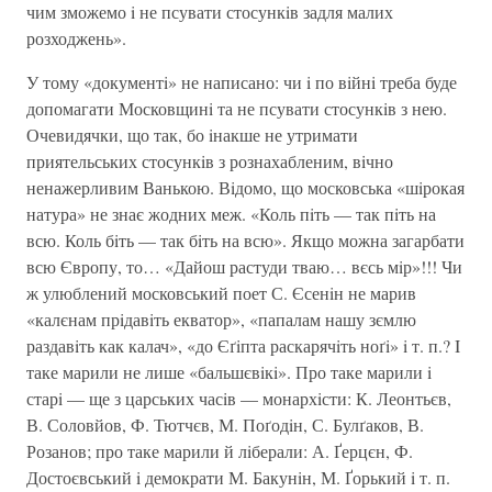
чим зможемо i не псувати стосункiв задля малих
розходжень».
У тому «документi» не написано: чи i по вiйнi треба буде
допомагати Московщинi та не псувати стосункiв з нею.
Очевидячки, що так, бо iнакше не утримати
приятельських стосункiв з рознахабленим, вiчно
ненажерливим Ванькою. Вiдомо, що московська «шiрокая
натура» не знає жодних меж. «Коль пiть — так пiть на
всю. Коль бiть — так бiть на всю». Якщо можна загарбати
всю Європу, то… «Дайош растуди тваю… вєсь мiр»!!! Чи
ж улюблений московський поет С. Єсенiн не марив
«калєнам прiдавiть екватор», «папалам нашу зємлю
раздавiть как калач», «до Єґiпта раскарячiть ноґi» i т. п.? I
таке марили не лише «бальшєвiкi». Про таке марили i
старi — ще з царських часiв — монархiсти: К. Леонтьєв,
В. Соловйов, Ф. Тютчєв, М. Поґодiн, С. Булґаков, В.
Розанов; про таке марили й лiберали: А. Ґерцєн, Ф.
Достоєвський i демократи М. Бакунiн, М. Ґорький i т. п.