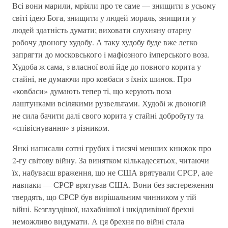
Всi вони марили, мрiяли про те саме — знищити в усьому
свiтi iдею Бога, знищити у людей мораль, знищити у
людей здатнiсть думати; виховати слухняну отарну
робочу двоногу худобу. А таку худобу буде вже легко
запрягти до московського i мафiозного iмперського воза.
Худоба ж сама, з власної волi йде до повного корита у
стайнi, не думаючи про ковбаси з їхнiх шинок. Про
«ковбаси» думають тепер тi, що керують поза
лаштунками всiлякими рузвельтами. Худобi ж двоногiй
не сила бачити далi свого корита у стайнi добробуту та
«спiвiснування» з рiзником.
Янкi написали сотнi грубих i тисячi менших книжок про
2-гу свiтову вiйну. За винятком кiлькадесятьох, читаючи
їх, набуваєш враження, що не США врятували СРСР, але
навпаки — СРСР врятував США. Вони без застереження
твердять, що СРСР був вирiшальним чинником у тiй
вiйнi. Безглуздiшої, нахабнiшої i шкiдливiшої брехнi
неможливо видумати. А ця брехня по вiйнi стала