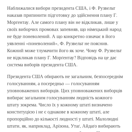
Наближалися вибори президента США, i Ф. Рузвельт
наказав припинити пiдготовку до здiйснення плану Г.
Морґентау. Але самого плану вiн не вiдкликав, лише у
своїх виборчих промовах запевняв, що нiмецький народ
не буде поневолений. А що конкретно означає в його
уявленнi «поневолений», Ф. Рузвельт не пояснив.
Кожний може тлумачити його як хоче. Чому Ф. Рузвельт
не вiдкликав плану Г. Морґентау? Вiдповiдь на це дає
система виборiв президента США.
Президента США обирають не загальним, безпосереднiм
голосуванням, а посередньо — голосуванням
уповноважених виборцiв. Цих уповноважених виборцiв
вибирає загальним голосуванням люднiсть кожного
штату зокрема. Число їх у кожному штатi визначено
конституцiєю i не є однакове в кожному штатi, але
пропорцiйно до кiлькостi людностi у штатi. Малолюднi
штати, як, наприклад, Арiзона, Утаґ, Айдаґо вибирають