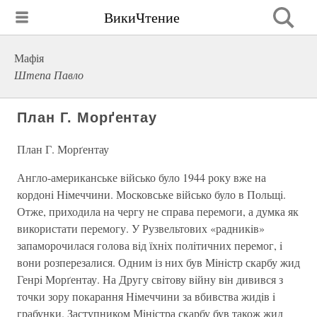
ВикиЧтение
Мафія
Штепа Павло
План Г. Морґентау
План Г. Морґентау
Англо-американське вiйсько було 1944 року вже на
кордонi Нiмеччини. Московське вiйсько було в Польщi.
Отже, приходила на чергу не справа перемоги, а думка як
використати перемогу. У Рузвельтових «радникiв»
запаморочилася голова вiд їхнiх полiтичних перемог, i
вони розперезалися. Одним із них був Мiнiстр скарбу жид
Генрi Морґентау. На Другу свiтову вiйну вiн дивився з
точки зору покарання Нiмеччини за вбивства жидiв i
грабунки. Заступником Мiнiстра скарбу був також жид