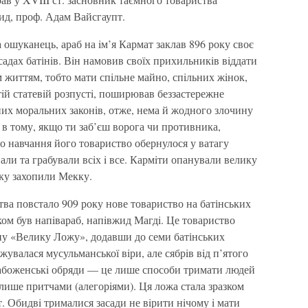
ид, проф. Адам Вайсгаупт.
 ошуканець, араб на iм’я Кармат заклав 896 року своє
садах батінiв. Вiн намовив своїх прихильникiв вiддати
 життям, тобто мати спiльне майно, спiльних жiнок,
iй статевiй розпустi, поширював беззастережне
их моральних законiв, отже, нема й жодного злочину
о в тому, якщо ти заб’єш ворога чи противника,
о навчання його товариство обернулося у ватагу
али та грабували всiх i все. Кармiти опанували велику
оку захопили Мекку.
ва повстало 909 року нове товариство на батінських
иком був напiвараб, напiвжид Магдi. Це товариство
мну «Велику Ложу», додавши до семи батінських
жувалася мусульманської вiри, але сябрiв вiд п’ятого
набоженськi обряди — це лише способи тримати людей
 лише притчами (алегорiями). Ця ложа стала зразком
т. Обидвi трималися засади не вiрити нiчому i мати