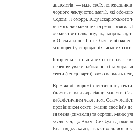
анархiстiв, — мала своїх попередникiв 
чорного чаклунства (магiї), якi обожн
Содомi i Гоморрi, Юду Iскарiотського 
всякого набоженства та релiгiї взагал
обожествити людину, як, наприклад, та
в Олександрiї в II ст. Отже, й обожне
має коренi у стародавнiх таємних секта
Iсторична вага таємних сект полягає в
перекручували набоженськi та моральнi
секти (тепер партiї), якою керують нев
Крiм жидiв ворожi християнству секти, 
ґностики, карпократiянцi, манiсти. Се
кабалiстичним чаклуном. Секту манiстiв
провiдником секти, змiнив своє iм’я на
знамена (символи) та обряди. Манiс учи
засадi зла, що Адам i Єва були дiтьми 
Єва з вiдьмаками, i так створилося пок