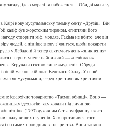
жну засаду, iдею моралi та набоженства. Обидвi мали ту
 в Каїрi нову мусульманську таємну секту «Друзiв». Вiн
Той калiф був жорстоким тираном, єгиптяни його
i нагоду створити мiф, мовляв, Гакiма не вбито, але вiн
iру людей, а пiзнiше знову з’явиться, щоби покарати
рузiв у Лебадонi й тепер святкують день «зникнення»
лялися на три ступенi: найнижчий — «невiгласи»,
ецi». Керували сектою лише «мудрецi». Обряди
у пiзнiшiй масонськiй ложi Великого Сходу. У своїй
льман як мусульмани, серед християн як християни.
аємне iєрархiчне товариство «Таємнi вбивцi». Воно —
божницьку iдеологiю, яку ховали пiд личиною
окiв пiзнiше (1793) духовним батьком французького
нив владу вищих ступенiв. Хто противився, того
ся i на самих провiдникiв товариства. Вони таємно