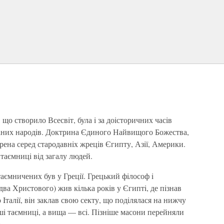
що створило Всесвiт, була i за доiсторичних часiв
аних народiв. Доктрина Єдиного Найвищого Божества,
ирена серед стародавнiх жрецiв Єгипту, Азiї, Америки.
таємницi вiд загалу людей.
ємничених був у Грецiї. Грецький фiлософ i
два Христового) жив кiлька рокiв у Єгиптi, де пiзнав
Iталiї, вiн заклав свою секту, що подiлялася на нижчу
i таємницi, а вища — всi. Пiзнiше масони перейняли
.