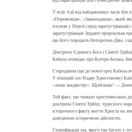
У всiй Азiї вiд найдавнiших часiв був
«Переможця», «Законодавця», який звiл
iснував у Персiї серед заратустрiанцiв
заратустрiанцiв Зердачт пророкував при
що його породить Непорочна Дiва, i що
Доктрину Єдиного Бога i Святої Трiйц
Кабала оповiдає про Катера-Батька, Бi
Стародавня (ще до нової ери) Кабала в
У пiзнiшiй (по Рiздву Христовому) Ка
«лише жидiвству». Щобiльше! — Допис
Той факт, що чимало християнських до
доктрина Святої Трiйці, чудесного нар
iсторичного факту життя Христа на зем
доведеною iсторичною дiйснiстю.
Глорифiкацiя зла, якого так багато у те