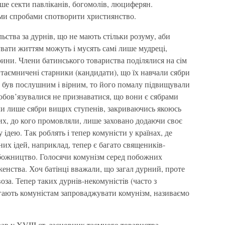
нiше секти павлiканiв, богомолiв, люциферян.
ими спробами спотворити християнство.
ьства за дурнiв, що не мають стiльки розуму, аби
рувати життям можуть i мусять самi лише мудрецi,
ини. Члени батинського товариства подiлялися на сiм
втаємниченi старники (кандидати), що їх навчали сябри
 був послушним i вiрним, то його помалу пiдвищували
обов’язувалися не признаватися, що вони є сябрами
али лише сябри вищих ступенiв, закриваючись якоюсь
их, до кого промовляли, лише заховано додаючи своє
 iдею. Так роблять i тепер комунiсти у країнах, де
их iдей, наприклад, тепер є багато священикiв-
езбожництво. Голосячи комунiзм серед побожних
енства. Хоч батінцi вважали, що загал дурний, проте
оза. Тепер таких дурнiв-некомунiстiв (часто з
агають комунiстам запроваджувати комунiзм, називаємо
брав у XVIII ст. засновник таємного товариства