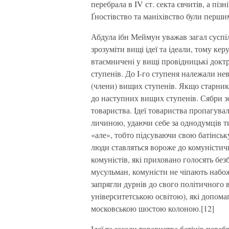
перебрала в IV ст. секта євчитiв, а пiз
Ґностiвство та манiхiвство були перш
Абдула ібн Меймун уважав загал суспiл
зрозумiти вищi iдеї та iдеали, тому ке
втаємниченi у вищi провiдницькi доктр
ступенiв. До I-го ступеня належали не
(члени) вищих ступенiв. Якщо старник
до наступних вищих ступенiв. Сябри з
товариства. Iдеї товариства пропагув
личиною, удаючи себе за однодумцiв т
«але», тобто пiдсуваючи свою батінську
люди ставляться вороже до комунiстичн
комунiстiв, якi приховано голосять б
мусульман, комунiсти не чiпають набож
запрягли дурнiв до свого полiтичного в
унiверситетською освiтою), якi допом
московською шостою колоною.[12]
Iдеї та засади товариства батінiв пере