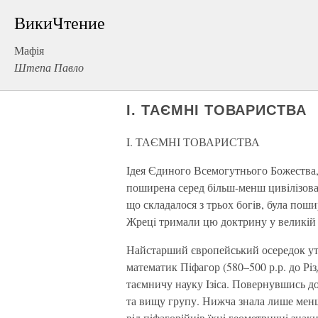
ВикиЧтение
Мафія
Штепа Павло
I. ТАЄМНІ ТОВАРИСТВА
I. ТАЄМНІ ТОВАРИСТВА
Iдея Єдиного Всемогутнього Божества, 
поширена серед бiльш-менш цивiлiзов
що складалося з трьох богiв, була пош
Жрецi тримали цю доктрину у великiй 
Найстарший європейський осередок ута
математик Пiфагор (580–500 р.р. до Рiз
таємничу науку Iзiса. Повернувшись до 
та вищу групу. Нижча знала лише менш
вiд пiфагорійцiв їхнi геометричнi знаки