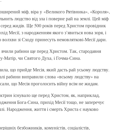
 поширений мiф, вiра у «Великого Рятiвника», «Короля»,
ьнить людство вiд зла i поверне рай на землi. Цей мiф
 i серед жидiв. Ще 500 рокiв перед Христом провiдник
хiд Месiї, з народженням якого з’явиться нова зоря, i
 волхви зi Сходу принесуть немовлятковi-Месiї дари.
i вчили рабини ще перед Христом. Так, стародавня
ну-Матiр, чи Святого Духа, i Гочма-Сина.
чила, що прийде Месiя, який дасть рай усьому людству.
балi рабини виправили слова «всьому людству» на
али, що Месiя проголосить вiйну всiм не жидам.
ктрин iснувало ще перед Христом, як, наприклад,
одження Бога-Сина, прихiд Месiї тощо, не заперечує
лi. Народження, життя i смерть Христа є науково
перiшнiх безбожникiв, комунiстiв, соцiалiстiв,