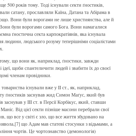
ще 500 рокiв тому. Тодi iснували секти ґностикiв,
ювали сатану, прославляли Каїна, Датана та Абiрама в
тощо. Вони були ворогами не лише християнства, але й
i. Вони були ворогами самого Бога. Вони намагалися
ємна ґностична секта карпократiянiв, яка iснувала
ння людини, людського розуму теперiшнiми соцiалiстами
х.
 тому, що вони як, наприклад, ґностики, завжди
 iдеї, щоби спантеличити людей i звабити їх до своєї
iдомi членам провiдники.
товариства iснували вже у II ст., як, наприклад,
кту ґностикiв заснував жид Симон Маґус, який був
 заснував у III ст. в Персiї Корбiкус, який, ставши
 Манiс. Вiд цiєї секти пiзнiше масони перебрали свої
в, що все у свiтi є зло, що все життя збудовано на
диявола,[7] що Адам мав статевi стосунки з вiдьмами, а
олiння чортiв. Це чортознавство (демонологiя)