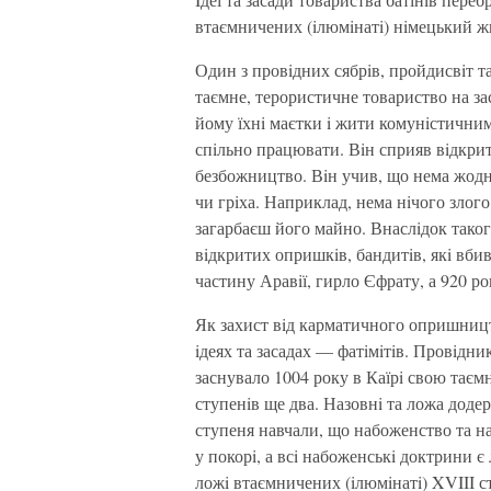
втаємничених (iлюмiнатi) нiмецький ж
Один з провiдних сябрiв, пройдисвiт та
таємне, терористичне товариство на за
йому їхнi маєтки i жити комунiстичним
спiльно працювати. Вiн сприяв вiдкрит
безбожництво. Вiн учив, що нема жодн
чи грiха. Наприклад, нема нiчого злог
загарбаєш його майно. Внаслiдок таког
вiдкритих опришкiв, бандитiв, якi вбив
частину Аравiї, гирло Єфрату, а 920 р
Як захист вiд карматичного опришницт
iдеях та засадах — фатiмiтiв. Провiдн
заснувало 1004 року в Каїрi свою тає
ступенiв ще два. Назовнi та ложа додер
ступеня навчали, що набоженство та 
у покорi, а всi набоженськi доктрини є
ложi втаємничених (iлюмiнатi) XVIII с