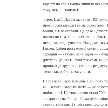
вiдвагу на все. Обидвi нищили всi i ко
саму мету — панувати.
Турок Iзмаїл Даразi заснував 1021 року
проголосив калiфа Гакiма божеством. 
вбили, а тiло сховали. Це дало Даразов
навмисно сам зник, щоби випробувати в
невiрних, вiдступникiв. Нащадки тих д
Гакiма. Сябри цiєї таємної секти подi
середнiй — «учнi», найвищий — «мудр
(ритуал) цiєї секти були такi самi, як 
пропагандi друзi виступали серед мусу
Тепер так роблять комунiсти.
Перс Гасан Саба заснував 1090 року т
як i Велика Каїрська Ложа — мало без
побожностi. Це товариство стало 700 р
товариства якобiнцiв. Гасан дуже змiц
таємно вбивали. Та той заляк поширив