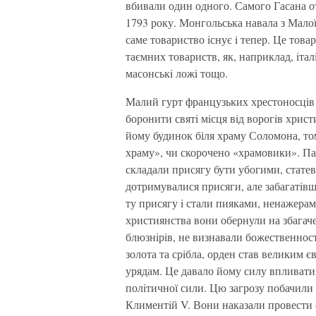
вбивали один одного. Самого Гасана о
1793 року. Монгольська навала з Мало
саме товариство iснує i тепер. Це тов
таємних товариств, як, наприклад, iтал
масонськi ложi тощо.
Малий гурт французьких хрестоносцiв 
боронити святi мiсця вiд ворогiв хрис
йому будинок біля храму Соломона, том
храму», чи скорочено «храмовики». П
складали присягу бути убогими, стат
дотримувалися присяги, але забагатiвш
ту присягу i стали пияками, ненажерам
християнства вони обернули на збагач
блюзнiрiв, не визнавали божественност
золота та срiбла, орден став великим 
урядам. Це давало йому силу впливати 
полiтичної сили. Цю загрозу побачили
Климентiй V. Вони наказали провести сл