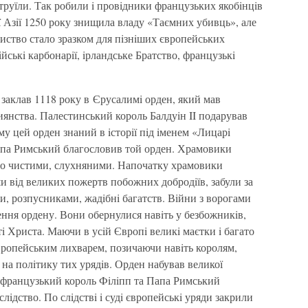
труїли. Так робили i провiдники французьких якобiнцiв
ї Азiї 1250 року знищила владу «Таємних убивць», але
ариство стало зразком для пiзнiших європейських
iйськi карбонарiї, iрландське Братство, французькi
заклав 1118 року в Єрусалимi орден, який мав
тиянства. Палестинський король Балдуiн II подарував
у цей орден знаний в iсторiї пiд iменем «Лицарi
апа Римський благословив той орден. Храмовики
ево чистими, слухняними. Напочатку храмовики
и вiд великих пожертв побожних добродiїв, забули за
и, розпусниками, жадiбнi багатств. Вiйни з ворогами
ення ордену. Вони обернулися навiть у безбожникiв,
i Христа. Маючи в усiй Європi великi маєтки i багато
європейським лихварем, позичаючи навiть королям,
на полiтику тих урядiв. Орден набував великої
 французький король Фiлiпп та Папа Римський
iдство. По слiдствi i судi європейськi уряди закрили