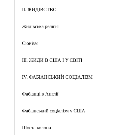
II. ЖИДІВСТВО
Жидівська релігія
Сіонізм
III. ЖИДИ В США І У СВІТІ
IV. ФАБІАНСЬКИЙ СОЦІАЛІЗМ
Фабіанці в Англії
Фабіанський соціалізм у США
Шоста колона