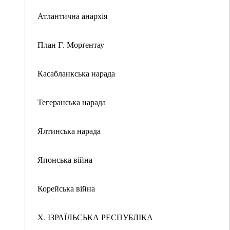
Атлантична анархія
План Г. Морґентау
Касабланкська нарада
Тегеранська нарада
Ялтинська нарада
Японська війна
Корейська війна
X. ІЗРАЇЛЬСЬКА РЕСПУБЛІКА