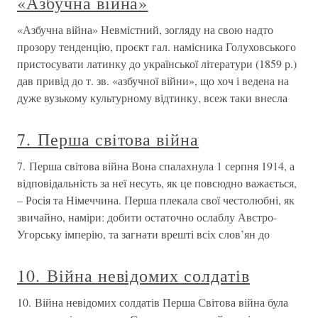
«Азбучна війна»
«Азбучна війна» Невмістний, зогляду на свою надто
прозору тенденцію, проєкт гал. намісника Голуховського
пристосувати латинку до української літератури (1859 р.)
дав привід до т. зв. «азбучної війни», що хоч і ведена на
дуже вузькому культурному відтинку, всеж таки внесла
7. Перша світова війна
7. Перша світова війна Вона спалахнула 1 серпня 1914, а
відповідальність за неї несуть, як це повсюдно важається,
– Росія та Німеччина. Перша плекала свої честолюбні, як
звичайно, наміри: добити остаточно ослаблу Австро-
Угорську імперію, та загнати врешті всіх слов’ян до
10. Війна невідомих солдатів
10. Війна невідомих солдатів Перша Світова війна була