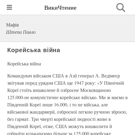
ВикиЧтение
Мафія
Штепа Павло
Корейська війна
Корейська війна
Командувач вiйськом США в Азiї генерал А. Ведiмеєр
звiтував перед урядом США ще 1947 року: «У Пiвнiчнiй
Кореї стоїть вишколене й озброєне Московщиною
125.000-не комунiстичне корейське вiйсько. Ми ж маємо в
Пiвденнiй Кореї лише 16.000, i то не вiйська, але
вiйськової жандармерiї, озброєної легкою ручною зброєю,
без гармат. Три чвертi корейської людностi живе в
Пiвденнiй Кореї, отже, США можуть вишколити й
озброїти кiлькаразово бiльше за 125.000 корейське