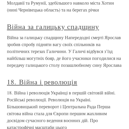
Молдавії та Румунії, здебільшого навколо міста Хотин
(нині Чернівецька область) та на берегах річки
Війна за галицьку спадщину
Війна за галицьку спадщину Напередодні смерті Ярослав
зробив спробу підняти вагу своїх спільників на
політичних терезах Галичини. У Галичі відбувся з’їзд
найбільш могутніх бояр, де його учасники погодилися на
передачу галицького столу позашлюбному сину Ярослава
18. Війна і революція
18. Війна і революція Українці в першій світовій війні.
Російські революції. Революція на Україні.
Більшовицький переворот і Центральна Рада Перша
світова війна стала для Європи першим жахливим
досвідом сучасного ведення воєнних дій. Про
катастрофічні масштаби цього