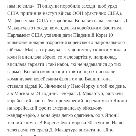
нам не сила». Тi опiкуни поробили заходи, щоб уряд
США припинив наступ вiйськ ООН (фактично США).
Мафiя в урядi США це зробила. Вона вигнала генерала Д.
Макартура з посади командувача корейським фронтом.
Парламент США ухвалив дати Пiвденнiй Кореї 10
мiльйонiв доларiв озброєння корейського нацiонального
вiйська. Мафiя затримувала ту допомогу скiльки могла, а
коли й висилала зброю, то маловартiсну, наприклад,
висилала гармати i такi набої, якi не надавалися до тих
гармат. Всi вiйськовi плани та звiти, що їх посилали
командувачi корейським фронтом до Вашинґтона,
ставали вiдомi К. Зiнченковi у Нью-Йорку в той же день,
а в Москвi за 24 години. Генерал Д. Макартур, рятуючи
корейський фронт, був примушений перекинути з Японiї
на корейський фронт американську вiйськову
жандармерiю, а вона була легко одягнена, бо в Японiї
теплий клiмат. В Кореї ж були морози 30 ступнiв. На всi
телеграми генерала Д. Макартура вислати негайно