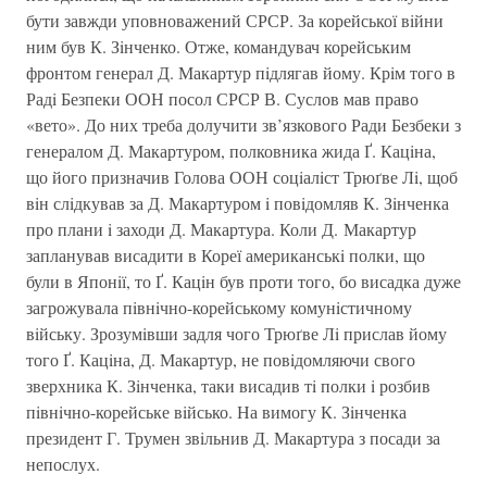
бути завжди уповноважений СРСР. За корейської вiйни
ним був К. Зiнченко. Отже, командувач корейським
фронтом генерал Д. Макартур пiдлягав йому. Крiм того в
Радi Безпеки ООН посол СРСР В. Суслов мав право
«вето». До них треба долучити зв’язкового Ради Безбеки з
генералом Д. Макартуром, полковника жида Ґ. Кацiна,
що його призначив Голова ООН соцiалiст Трюґве Лi, щоб
вiн слiдкував за Д. Макартуром i повiдомляв К. Зiнченка
про плани i заходи Д. Макартура. Коли Д. Макартур
запланував висадити в Кореї американськi полки, що
були в Японiї, то Ґ. Кацiн був проти того, бо висадка дуже
загрожувала пiвнiчно-корейському комунiстичному
вiйську. Зрозумiвши задля чого Трюґве Лi прислав йому
того Ґ. Кацiна, Д. Макартур, не повiдомляючи свого
зверхника К. Зiнченка, таки висадив тi полки i розбив
пiвнiчно-корейське вiйсько. На вимогу К. Зiнченка
президент Г. Трумен звiльнив Д. Макартура з посади за
непослух.