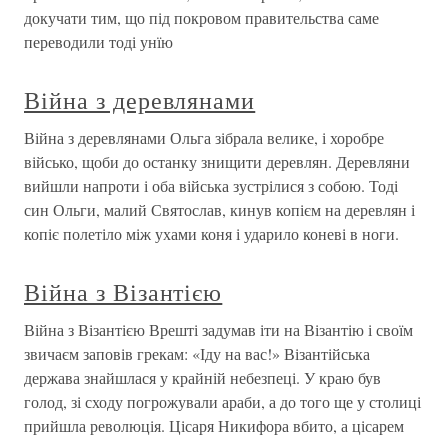
докучати тим, що під покровом правительства саме
переводили тоді унїю
Війна з деревлянами
Війна з деревлянами Ольга зібрала велике, і хоробре
військо, щоби до останку знищити деревлян. Деревляни
вийшли напроти і оба війська зустрілися з собою. Тоді
син Ольги, малий Святослав, кинув копієм на деревлян і
копіє полетіло між ухами коня і ударило коневі в ноги.
Війна з Візантією
Війна з Візантією Врешті задумав іти на Візантію і своїм
звичаєм заповів грекам: «Іду на вас!» Візантійська
держава знайшлася у крайній небезпеці. У краю був
голод, зі сходу погрожували араби, а до того ще у столиці
прийшла революція. Цісаря Никифора вбито, а цісарем