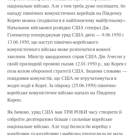
нацiональне вiйсько. Але з тим треба дуже поспiшати, бо
нападу пiвнiчних комунiстичних корейцiв на Пiвденну
Корею можна сподiватися в найближчому майбутньому».
Начальник вiйськової розвiдки США генерал Дж.
Гiленкотер попереджував уряд США двiчi — 9.06.1950 i
13.06.1950, що наступ пiвнiчно-корейського
комунiстичного вiйська може розпочатися кожної
хвилини. Мiнiстр закордонних справ США Дiн Ачесон у
своїй прилюднiй промовi сказав 12.01.1950 р., що Корея є
поза колом оборонної стратегiї США. Iншими словами —
повiдомив комунiстiв, що США не втручатимуться в
жоднi подiї в Кореї. За пiвроку (25.06.1950) пiвнiчно-
корейське комунiстичне вiйсько напало на Пiвденну
Корею.
Як бачимо, уряд США мав ТРИ РОКИ часу створити й
озброїти десятиразово бiльше i сильнiше корейське
нацiональне вiйсько. Але тодi билися би корейцi з
корейцями та китайцями i мафiозна пропаганда не мала