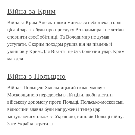
Війна за Крим
Війна за Крим Але як тільки минулася небезпека, горді
цісарі зараз забули про прислугу Володимира і не хотіли
сповнити своєї обітниці. Та Володимир не думав
уступати. Скорим походом рушив він на південь й
увійшов у Крим.Для Візантії це був болючий удар. Крим
мав для
Війна з Польщею
Війна з Польщею Хмельницький склав умову з
Московщиною передовсім в тій ціли, щоби дістати
військову допомогу проти Польщі. Польсько-московські
відносини здавна були напружені і тепер цар,
заступаючися також за Україною, виповів Польщі війну.
Зате Україна втратила