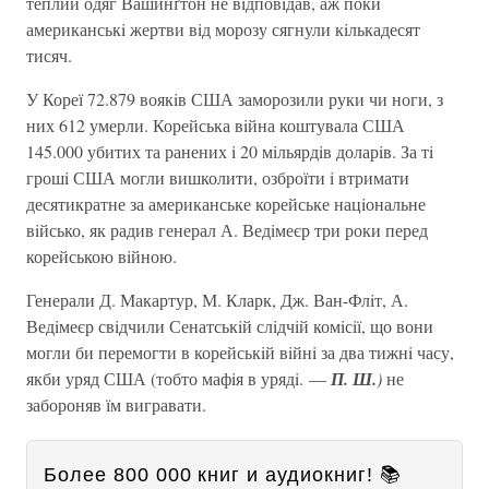
теплий одяг Вашинґтон не вiдповiдав, аж поки
американськi жертви вiд морозу сягнули кiлькадесят
тисяч.
У Кореї 72.879 воякiв США заморозили руки чи ноги, з
них 612 умерли. Корейська вiйна коштувала США
145.000 убитих та ранених i 20 мiльярдiв доларiв. За тi
грошi США могли вишколити, озброїти i втримати
десятикратне за американське корейське нацiональне
вiйсько, як радив генерал А. Ведiмеєр три роки перед
корейською вiйною.
Генерали Д. Макартур, М. Кларк, Дж. Ван-Флiт, А.
Ведiмеєр свiдчили Сенатськiй слiдчiй комiсiї, що вони
могли би перемогти в корейськiй вiйнi за два тижнi часу,
якби уряд США (тобто мафiя в урядi. —
П. Ш.
)
не
забороняв їм вигравати.
Более 800 000 книг и аудиокниг! 📚