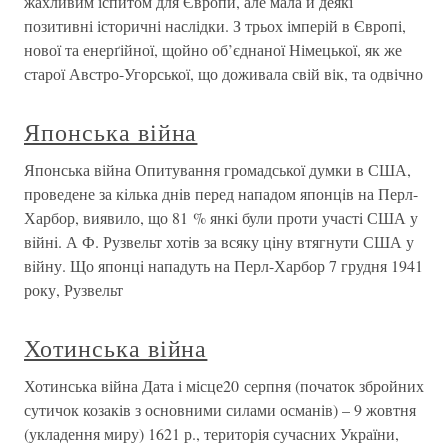
жахливим іспитом для Європи, але мала й деякі
позитивні історичні наслідки. З трьох імперій в Європі,
нової та енерґійної, щойно об’єднаної Німецької, як же
старої Австро-Угорської, що доживала свій вік, та одвічно
Японська війна
Японська війна Опитування громадської думки в США,
проведене за кiлька днiв перед нападом японцiв на Перл-
Харбор, виявило, що 81 % янкi були проти участi США у
вiйнi. А Ф. Рузвельт хотiв за всяку цiну втягнути США у
вiйну. Що японцi нападуть на Перл-Харбор 7 грудня 1941
року, Рузвельт
Хотинська війна
Хотинська війна Дата і місце20 серпня (початок збройних
сутичок козаків з основними силами османів) – 9 жовтня
(укладення миру) 1621 р., територія сучасних України,