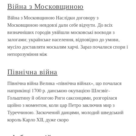
Війна з Московщиною
Війна з Московщиною Наслідки договору з
Московщиною невдовзі дали себе відчути. До всіх
визначніших городів увійшли московські воєводи з
залогами; українське населення, відповідно до умови,
мусіло доставляти москалям харчі. Зараз почалися спори і
непорозуміння між
Північна війна
Північна війна Велика «північна війнах», що почалася
наприкінці 1700 р. данською окупацією Шлєзвіг-
Гольштину й облогою Риги саксонцями, розгорілася
щойно з моментом, коли цар Петро заключив мир з
Туреччиною. Заскочений данцями, молодий шведський
король Карло XII, дуже скоро