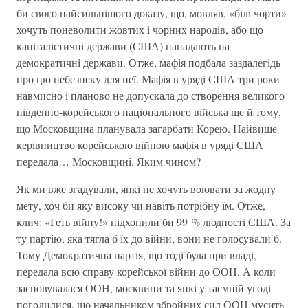
би свого найсильнiшого доказу, що, мовляв, «бiлi чорти»
хочуть поневолити жовтих i чорних народiв, або що
капiталiстичнi держави (США) нападають на
демократичнi держави. Отже, мафiя подбала заздалегiдь
про цю небезпеку для неї. Мафiя в урядi США три роки
навмисно i планово не допускала до створення великого
пiвденно-корейського нацiонального вiйська ще й тому,
що Московщина планувала загарбати Корею. Найвище
керiвництво корейською вiйною мафiя в урядi США
передала… Московщинi. Яким чином?
Як ми вже згадували, янкi не хочуть воювати за жодну
мету, хоч би яку високу чи навiть потрiбну їм. Отже,
клич: «Геть вiйну!» пiдхопили би 99 % людностi США. За
ту партiю, яка тягла б їх до вiйни, вони не голосували б.
Тому Демократична партiя, що тодi була при владi,
передала всю справу корейської вiйни до ООН. А коли
засновувалася ООН, москвини та янкi у таємнiй угодi
погодилися, що начальником збройних сил ООН мусить