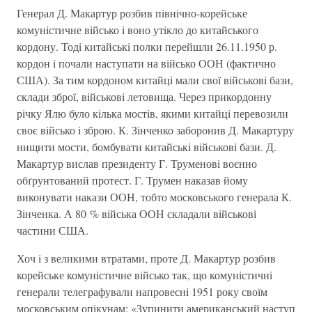
Генерал Д. Макартур розбив пiвнiчно-корейське
комунiстичне вiйсько i воно утiкло до китайського
кордону. Тодi китайськi полки перейшли 26.11.1950 р.
кордон i почали наступати на вiйсько ООН (фактично
США). За тим кордоном китайцi мали свої вiйськовi бази,
склади зброї, вiйськовi летовища. Через прикордонну
рiчку Ялю було кiлька мостiв, якими китайцi перевозили
своє вiйсько i зброю. К. Зiнченко заборонив Д. Макартуру
нищити мости, бомбувати китайськi вiйськовi бази. Д.
Макартур вислав президенту Г. Труменовi воєнно
обґрунтований протест. Г. Трумен наказав йому
виконувати накази ООН, тобто московського генерала К.
Зiнченка. А 80 % вiйська ООН складали вiйськові
частини США.
Хоч i з великими втратами, проте Д. Макартур розбив
корейське комунiстичне вiйсько так, що комунiстичнi
генерали телеграфували напровеснi 1951 року своїм
московським опiкунам: «Зупинити американський наступ