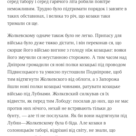
серед табору і серед гарячого літа робили повітре
неможливим. Трудно було підтримати порядок і завзяте в
таких обставинах, і велика то річ, що козаки таки
тримали ся ще.
Жолкевскому одначе також було не легко. Припасу для
війська було дуже тяжко дістати, і він переконав ся, що
скорше його військо вигине з голоду нїж козацьке: вояки
його змучили ся неустанною сторожею. А тим часом над
Дніпром громадили ся нові полки козацькі під проводом
Підвисоцького та умисно пустошили Подніпрове, щоб
тим відтягнути Жолкевского від облоги, а з Запорожа
йшли нові полки козацькі човнами, ратувати козацьке
військо під Лубнами. Жолкєвский силкував ся їх
відвести, як перед тим Лободу: посилав до них, що не має
против них нічого, нехай не встрявають тільки до
бунту, — але ті не послухали. Як би вони надтягнули під
Лубни—Жолкевскому була б біда. Але козаки в
солоницькім таборі, відрізані від світу, не знали, що