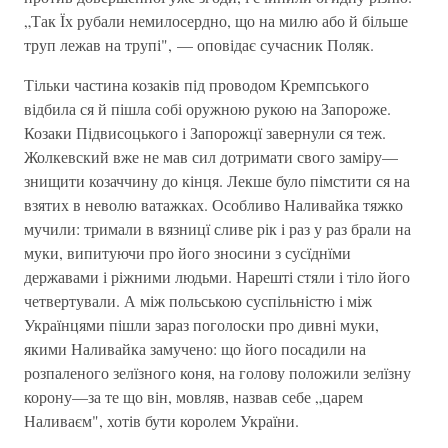
„Так Їх рубали немилосердно, що на милю або й більше
труп лежав на трупі", — оповідає сучасник Поляк.
Тільки частина козаків під проводом Кремпського
відбила ся й пішла собі оружною рукою на Запороже.
Козаки Підвисоцького і Запорожцї завернули ся теж.
Жолкевский вже не мав сил дотримати свого заміру—
знищити козаччину до кінця. Лекше було пімстити ся на
взятих в неволю ватажках. Особливо Наливайка тяжко
мучили: тримали в вязницї сливе рік і раз у раз брали на
муки, випитуючи про його зносини з сусїднїми
державами і ріжними людьми. Нарешті стяли і тіло його
четвертували. А між польською суспільністю і між
Українцями пішли зараз поголоски про дивні муки,
якими Наливайка замучено: що його посадили на
розпаленого зелїзного коня, на голову положили зелїзну
корону—за те що він, мовляв, назвав себе „царем
Наливаєм", хотів бути королем України.