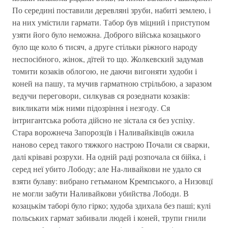
По середині поставили деревляні зруби, набиті землею, і
на них умістили гармати. Табор був міцний і приступом
узяти його було неможна. Доброго війська козацького
було ще коло 6 тисяч, а друге стільки ріжного народу
неспосібного, жінок, дїтей то що. Жолкевский задумав
томити козаків облогою, не даючи вигоняти худоби і
коней на пашу, та мучив гарматною стрільбою, а заразом
ведучи переговори, силкував ся розеднати козаків:
викликати між ними підозріння і незгоду. Ся
інтригантська робота дійсно не зістала ся без успіху.
Стара ворожнеча Запорозцїв і Наливайківцїв ожила
наново серед такого тяжкого настрою Почали ся сварки,
далі кріваві розрухи. На одній раді розпочала ся бійка, і
серед неї убито Лободу; але На-ливайкови не удало ся
взяти булаву: вибрано гетьманом Кремпського, а Низовцї
не могли забути Наливайкови убийства Лободи. В
козацькім таборі було гірко; худоба здихала без паші; кулі
польських гармат забивали людей і коней, трупи гнили