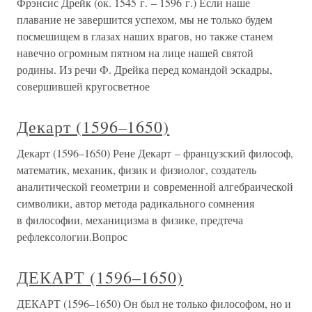
Фрэнсис Дрейк (ок. 1545 г. – 1596 г.) Если наше
плавание не завершится успехом, мы не только будем
посмешищем в глазах наших врагов, но также станем
навечно огромным пятном на лице нашей святой
родины. Из речи Ф. Дрейка перед командой эскадры,
совершившей кругосветное
Декарт (1596–1650)
Декарт (1596–1650) Рене Декарт – французский философ,
математик, механик, физик и физиолог, создатель
аналитической геометрии и современной алгебраической
символики, автор метода радикального сомнения
в философии, механицизма в физике, предтеча
рефлексологии.Вопрос
ДЕКАРТ (1596–1650)
ДЕКАРТ (1596–1650) Он был не только философом, но и