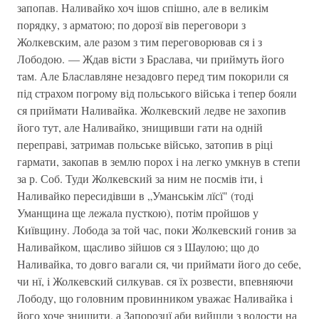
запопав. Наливайко хоч ішов спішно, але в великім
порядку, з арматою; по дорозї вів переговори з
Жолкевским, але разом з тим переговорював ся і з
Лободою. — Ждав вісти з Браслава, чи приймуть його
там. Але Блаславляне незадовго перед тим покорили ся
під страхом погрому від польського війська і тепер бояли
ся приймати Наливайка. Жолкевский ледве не захопив
його тут, але Наливайко, знищивши гати на одній
переправі, затримав польське військо, затопив в ріці
гармати, закопав в землю порох і на легко умкнув в степи
за р. Соб. Туди Жолкевский за ним не посмів іти, і
Наливайко пересидівши в „Уманськім лїсї" (тоді
Уманщина ще лежала пусткою), потім пройшов у
Київщину. Лобода за той час, поки Жолкевский гонив за
Наливайком, щасливо зійшов ся з Шаулою; що до
Наливайка, то довго вагали ся, чи приймати його до себе,
чи нї, і Жолкевский силкував. ся їх розвести, впевняючи
Лободу, що головним провинником уважає Наливайка і
його хоче знищити, а Запорозцї аби вийшли з волости на