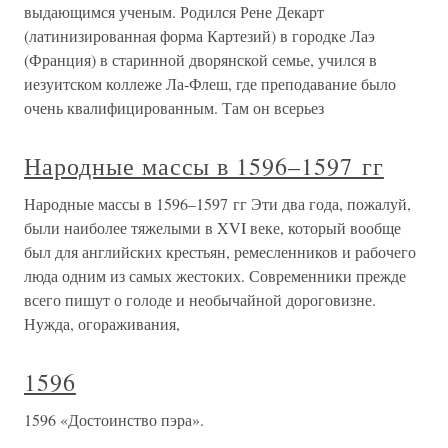
выдающимся ученым. Родился Рене Декарт
(латинизированная форма Картезий) в городке Лаэ
(Франция) в старинной дворянской семье, учился в
иезуитском коллеже Ла-Флеш, где преподавание было
очень квалифицированным. Там он всерьез
Народные массы в 1596–1597 гг
Народные массы в 1596–1597 гг Эти два года, пожалуй,
были наиболее тяжелыми в XVI веке, который вообще
был для английских крестьян, ремесленников и рабочего
люда одним из самых жестоких. Современники прежде
всего пишут о голоде и необычайной дороговизне.
Нужда, огораживания,
1596
1596 «Достоинство пэра».