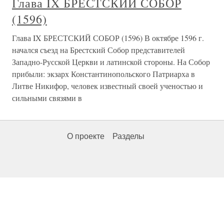
Глава IX БРЕСТСКИЙ СОБОР
(1596)
Глава IX БРЕСТСКИЙ СОБОР (1596) В октябре 1596 г.
начался съезд на Брестский Со­бор представителей
Западно-Русской Церкви и ла­тинской стороны. На Собор
прибыли: экзарх Кон­стантинопольского Патриарха в
Литве Никифор, человек известный своей ученостью и
сильными связями в
О проекте
Разделы