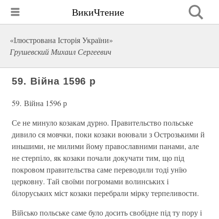
ВикиЧтение
«Ілюстрована Історія України»
Грушевский Михаил Сергеевич
59. Війна 1596 р
59. Війна 1596 р
Се не минуло козакам дурно. Правительство польське
дивило ся мовчки, поки козаки воювали з Острозькими й
иньшими, не милими йому православними панами, але
не стерпіло, як козаки почали докучати тим, що під
покровом правительства саме переводили тоді унїю
церковну. Тай своїми погромами волинських і
білоруських міст козаки перебрали мірку терпеливости.
Військо польське саме було досить свобідне під ту пору і