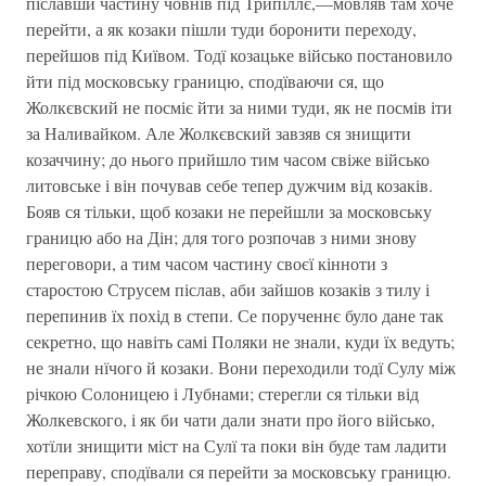
піславши частину човнів під Трипіллє,—мовляв там хоче
перейти, а як козаки пішли туди боронити переходу,
перейшов під Київом. Тодї козацьке військо постановило
йти під московську границю, сподїваючи ся, що
Жолкєвский не посміє йти за ними туди, як не посмів іти
за Наливайком. Але Жолкєвский завзяв ся знищити
козаччину; до нього прийшло тим часом свіже військо
литовське і він почував себе тепер дужчим від козаків.
Бояв ся тільки, щоб козаки не перейшли за московську
границю або на Дін; для того розпочав з ними знову
переговори, а тим часом частину своєї кінноти з
старостою Струсем післав, аби зайшов козаків з тилу і
перепинив їх похід в степи. Се порученнє було дане так
секретно, що навіть самі Поляки не знали, куди їх ведуть;
не знали нїчого й козаки. Вони переходили тодї Сулу між
річкою Солоницею і Лубнами; стерегли ся тільки від
Жолкевского, і як би чати дали знати про його військо,
хотїли знищити міст на Сулї та поки він буде там ладити
переправу, сподївали ся перейти за московську границю.