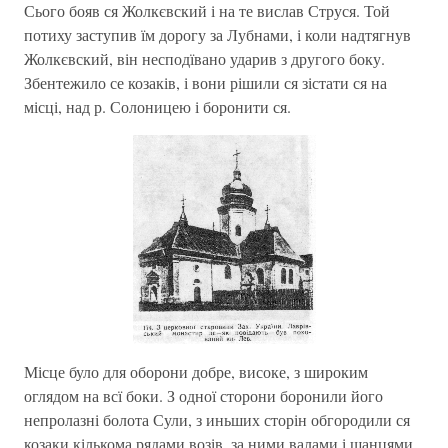
Сього бояв ся Жолкєвский і на те вислав Струся. Той
потиху заступив їм дорогу за Лубнами, і коли надтягнув
Жолкєвский, він несподївано ударив з другого боку.
Збентежило се козаків, і вони рішили ся зістати ся на
місці, над р. Солоницею і боронити ся.
Місце було для оборони добре, високе, з широким
оглядом на всї боки. З одної сторони боронили його
непролазні болота Сули, з иньших сторін обгородили ся
козаки кількома рядами возів, за ними валами і шанцями.