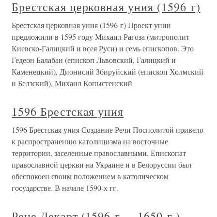
Брестская церковная уния (1596 г)
Брестская церковная уния (1596 г) Проект унии
предложили в 1595 году Михаил Рагоза (митрополит
Киевско-Галицкий и всея Руси) и семь епископов. Это
Гедеон Балабан (епископ Львовский, Галицкий и
Каменецкий), Дионисий Збируйский (епископ Холмский
и Белзский), Михаил Копыстенский
1596 Брестская уния
1596 Брестская уния Создание Речи Посполитой привело
к распространению католицизма на восточные
территории, заселенные православными. Епископат
православной церкви на Украине и в Белоруссии был
обеспокоен своим положением в католическом
государстве. В начале 1590-х гг.
Рене Декарт (1596 г. – 1650 г.)