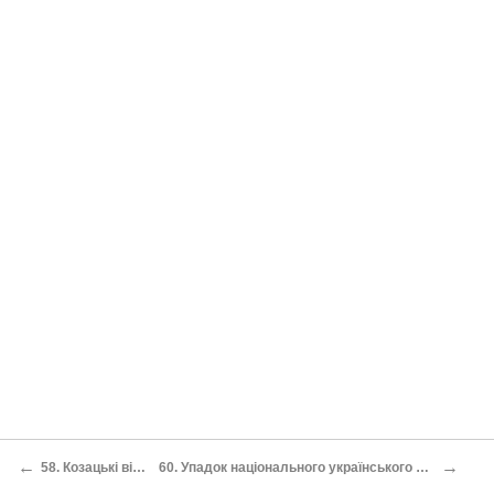
←
→
58. Козацькі війни 1590-11. рр
60. Упадок національного українського житя і заходи коло його піднесення