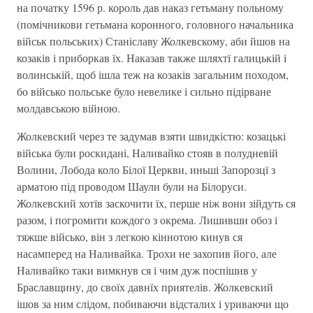
на початку 1596 р. король дав наказ гетьману польному
(помічникови гетьмана коронного, головного начальника
військ польських) Станіславу Жолкевскому, аби йшов на
козаків і приборкав їх. Наказав также шляхтї галицькій і
волинській, щоб ішла теж на козаків загальним походом,
бо військо польське було невелике і сильно підірване
молдавською війною.
Жолкевский через те задумав взяти швидкістю: козацькі
війська були роскидані, Наливайко стояв в полудневій
Волини, Лобода коло Білої Церкви, иньші Запорозцї з
арматою під проводом Шаули були на Білоруси.
Жолкевский хотїв заскочити їх, перше ніж вони зійдуть ся
разом, і погромити кождого з окрема. Лишивши обоз і
тяжше військо, він з легкою кіннотою кинув ся
насамперед на Наливайка. Трохи не захопив його, але
Наливайко таки вимкнув ся і чим дуж поспішив у
Браславщину, до своїх давнїх приятелів. Жолкевский
ішов за ним слідом, побиваючи відсталих і уриваючи що