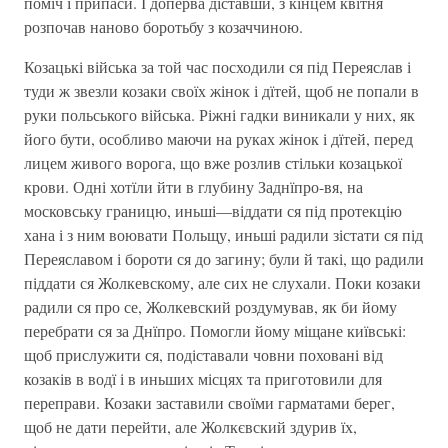
поміч і припаси. І доперва діставши, з кінцем квітня
розпочав наново боротьбу з козаччиною.
Козацькі війська за той час посходили ся під Переяслав і
туди ж звезли козаки своїх жінок і дїтей, щоб не попали в
руки польського війська. Ріжні гадки виникали у них, як
його бути, особливо маючи на руках жінок і дїтей, перед
лицем живого ворога, що вже розлив стільки козацької
крови. Одні хотїли йти в глубину Заднїпро-вя, на
московську границю, иньші—віддати ся під протекцію
хана і з ним воювати Польщу, иньші радили зістати ся під
Переяславом і бороти ся до загину; були й такі, що радили
піддати ся Жолкевскому, але сих не слухали. Поки козаки
радили ся про се, Жолкевский роздумував, як би йому
перебрати ся за Днїпро. Помогли йому міщане київські:
щоб прислужити ся, подіставали човни поховані від
козаків в водї і в иньших місцях та приготовили для
переправи. Козаки заставили своїми гарматами берег,
щоб не дати перейти, але Жолкєвский здурив їх,