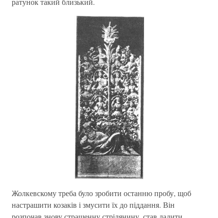
ратунок такий близький.
Жолкевскому треба було зробити останню пробу, щоб
настрашити козаків і змусити їх до піддання. Він
розпочав знову страшенну стрілянину, став ладити