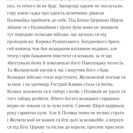
низ, то нїчого їм не буде. Запорозцї одначе не послухали,
гору взяла гадка про одність козаччини: рішили
Наливайка прийняти до себе. Під Білою Церквою Шаула
зійшов ся з Наливайком і трохи були вони не знищили
тут передове польське військо, що загнало ся під
проводом кн. Кирика Ружинського, Богданового брата:
сей князець теж був козацьким ватажком недавно, але
тепер горів бажаннем пімстити ся козакам, за те що
збунтували йому й покозачили його Паволоцьку волость.
Та Жолкевский наспів в час і виручив його з біди.
Козацьке військо стало відступати, Жолкевский погнав ся
за ним, і на урочищу Гострий Камінь стала ся битва.
Козаки заложили ся в таборі з возів, і Полякам не удало ся
того табору розбити. Вбито богато козацької старшини:
видко не ховали ся за чужі плечі. Самому Шаулї відірвала
руку гарматна куля. Але й Поляки понесли великі страти
і Жолкевский не важив ся йти далї за козакаМи, а вернув
ся під Білу Церкву та післав до короля, просячи прислати