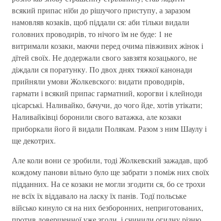
всякий припас нїби до рішучого приступу, а заразом
намовляв козаків, щоб піддали ся: аби тільки видали
головних проводирів, то нічого їм не буде: 1 не
витримали козаки, маючи перед очима півживих жінок і
дїтей своїх. Не додержали свого завзятя козацького, не
діждали ся поратунку. По двох днях тяжкої канонади
прийняли умови Жолкевского: видати проводирів,
гармати і всякий припас гарматний, корогви і клейноди
цісарські. Наливайко, бачучи, до чого йде, хотів утікати;
Наливайківці боронили свого ватажка, але козаки
приборкали його й видали Полякам. Разом з ним Шаулу і
ще декотрих.
Але коли вони се зробили, тоді Жолкевский зажадав, щоб
кождому панови вільно було ще забрати з поміж них своїх
підданних. На се козаки не могли згодити ся, бо се трохи
не всїх їх віддавало на ласку їх панів. Тодї польське
військо кинуло ся на них безборонних, неприготованих,
против довершенної уже згоди, і счинили огидну різню.