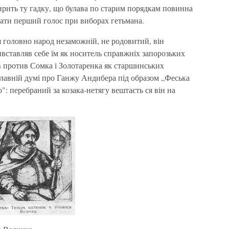
ирить ту гадку, що булава по старим порядкам повинна
мати перший голос при виборах гетьмана.
ся головно народ незаможній, не родовитий, він
вставляв себе їм як носитель справжніх запорозьких
ав против Сомка і Золотаренка як старшинських
 славній думі про Ганжу Андибера під образом „Феська
": перебраний за козака-нетягу вештаєть ся він на