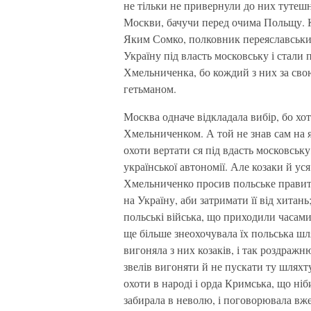
не тільки не привернули до них тутешн
Москви, бачучи перед очима Польщу. К
Яким Сомко, полковник переяславський
Україну під власть московську і стали
Хмельниченка, бо кождий з них за сво
гетьманом.
Москва одначе відкладала вибір, бо хот
Хмельниченком. А той не знав сам на 
охоти вертати ся під вдасть московську
української автономії. Але козаки й уся
Хмельниченко просив польське правите
на Україну, аби затримати її від хитань
польські війська, що приходили часами
ще більше знеохочувала їх польська шля
вигоняла з них козаків, і так роздраж
звелів вигоняти й не пускати ту шлях
охоти в народі і орда Кримська, що ніб
забирала в неволю, і поговорювала вж