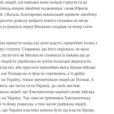
іх людей, але навпаки вони почали горнути ся до
інець кінцем лівобічні полковники: свояк Юрасів
, і Василь Золотаренко ніжинський привели лівобічну
 просити дозволу вибрати нового гетьмана на місце
ю услужність перед Москвою сподівав ся тепер стати
іла привести назад під свою вдасть і правобічні полки з
яку ступити. Старшина, що його окружала, не мала
, після того як Москва не сповнила їх бажань що до
 людність українська не хотїла польської зверхности.
льство, аби прислало принаймні якесь більше військо
; але Польща на се була не спроможна, а ті дрібні
 на Україну, тільки знеохочували людей до Польщі. А
хта, що тиспа ся на Україну, до своїх маєтків,
нювала людей, що Хмельниченко нарешті свому війську
ту на Україну. Так само не причиняла Хмельниченку
и то йому помагала, а тим часом грабувала людей,
е, що Україна властиво новина бути під властю Криму.