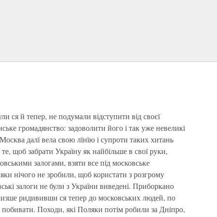
ли ся й тепер, не подумали відступити від своєї
нське громадянство: задоволити його і так уже невеликі
Москва далї вела свою лїнїю і супроти таких хитань
 те, щоб забрати Україну як найбільше в свої руки,
ковськими залогами, взяти все під московське
ляки нічого не зробили, щоб користати з розгрому
ські залоги не були з України виведені. Приборкано
лизше ридививши ся тепер до московських людей, по
і побивати. Походи, які Поляки потім робили за Дніпро,