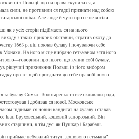
оскви нї з Польщі, що на права скупила ся, а
мала сили, не противили ся гадцї признати над собою
атарської опіки. Але люде й чути про се не хотіли.
 як з усіх сторін підіймаєть ся на нього
и виходу з таких прикрих обставин, стратив охоту до
очатку 1663 р. він поклав булаву і почуваючи себе
 в Монахи. На його місце вибрано гетьманом зятя його
хитрого—говорили про нього, що купив собі булаву,
був рішучий прихильник Польщі і з його вибором
гадку про те, щоб приєднати до себе правобі.чного
ся за булаву Сомко і Золотаренко та все скликали ради,
ротестовував і добивав ся нової. Московське
часом підіймав ся новий кандитат на булаву і ставав
се Іван Бруховецький, кошовий запорозький. Він
вник старшини, в тім дусі як Пушкар і Барабаш.
 він приймає небувалий титул „кошового гетьмана".