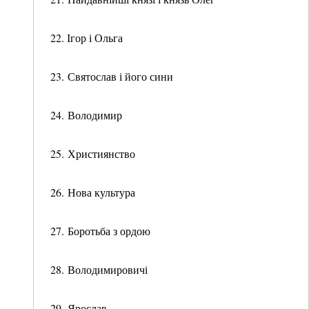
22. Ігор і Ольга
23. Святослав і його сини
24. Володимир
25. Християнство
26. Нова культура
27. Боротьба з ордою
28. Володимировичі
29. Ярослав