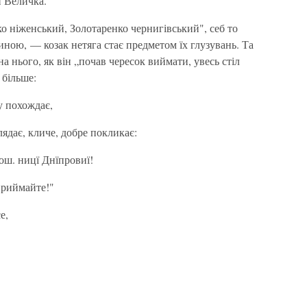
и Величка.
о ніженський, Золотаренко чернигівський", себ то
ною, — козак нетяга стає предметом їх глузувань. Та
нього, як він „почав чересок виймати, увесь стіл
 більше:
ку похождає,
лядає, кличе, добре покликає:
ш. ницї Днїпровиї!
 приймайте!"
е,