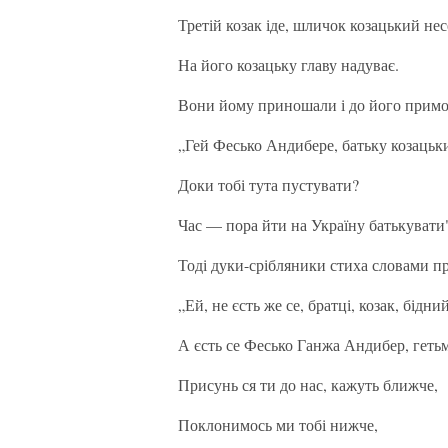
Третій козак іде, шличок козацький нес
На його козацьку главу надуває.
Вони йому приношали і до його примо
„Гей Фесько Андибере, батьку козацьк
Доки тобі тута пустувати?
Час — пора йти на Україну батькувати
Тоді дуки-срібляники стиха словами п
„Ей, не єсть же се, братці, козак, бідни
А єсть се Фесько Ганжа Андибер, гетьм
Присунь ся ти до нас, кажуть ближче,
Поклонимось ми тобі нижче,