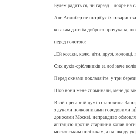
Будем радить ся, чи гаразд—добре на с
Але Андибер не потрібує їх товариства 
козакам дати їм доброго прочухана, що
перед голотою:
„Ей козаки, каже, діти, друзї, молодці,
Сих дуків-срібляників за лоб наче волів
Перед окнами покладайте, у три берез
Шоб вони мене споминали, мене до вік
В сїй прегарній думі з становиша Запор
з дуками полковниками городовими ідЇй
доносами Москві, неправдиво обмовляю
агітацією против старшини копав погиб
московським політикам, а на шкоду ук