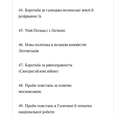
44. Боротьба за галицько-волинські землї й
розірваннє їх
45. Унїя Польш,і з Литвою
46. Нова політика в великім князівстві
Литовськім
47. Боротьба за рівноправність
(Свитригайлові війни)
48. Проби повстань за помічю
московською
49. Проби повстань в Галичині й початки
національної роботи