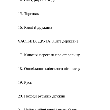
15. Торговля
16. Князі й дружина
ЧАСТИНА ДРУГА. Житє державне
17. Київські перекази про старовину
18. Оповіданнє київського літописця
19. Русь
20. Походи руських дружин
21. Найдавнїйші князї і князь Олег