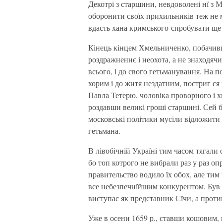
Декотрі з старшини, невдоволені нї з М
оборонити своїх прихильників теж не 
вдасть хана кримського-спробувати ще т
Кінець кінцем Хмельниченко, побачивши
роздражненнє і неохота, а не знаходяч
всього, і до свого гетьманування. На п
хорим і до житя нездатним, постриг ся
Павла Тетерю, чоловіка проворного і 
роздавши великі гроші старшині. Сей 
московські політики мусіли відложити 
гетьмана.
В лівобічній Україні тим часом тягали 
бо топ котрого не вибрали раз у раз оп
правительство водило їх обох, але тим 
все небезпечнїйшим конкурентом. Був 
виступає як представник Сїчи, а проти
Уже в осени 1659 р., ставши кошовим,