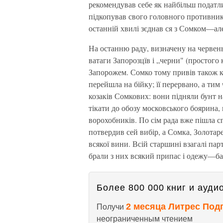
рекомендував себе як найбільш податли
підкопував свого головного противник
останній хвилі зєднав ся з Сомком—але
На останню раду, визначену на червен
ватаги Запорозцїв і „черни" (простого 
Запорожем. Сомко тому привів також коз
перейшла на бійку; її перервано, а ти
козаків Сомкових: вони підняли бунт 
тікати до обозу московського боярина,
ворохобників. По сім рада вже пішла 
потвердив сей вибір, а Сомка, Золотарен
всякої вини. Всій старшині взагалі па
брали з них всякий припас і одежу—ба
Более 800 000 книг и аудио
2 месяца Литрес Под
Получи
неограниченным чтением