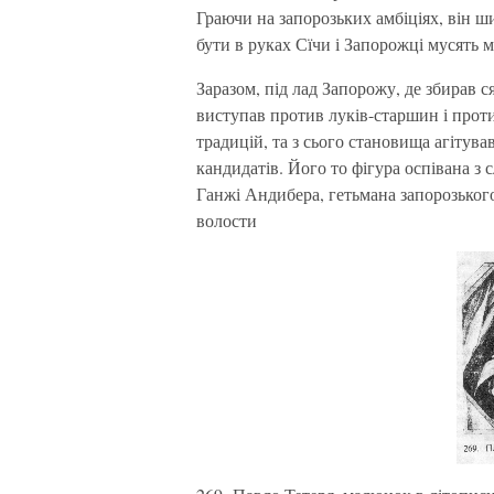
Граючи на запорозьких амбіціях, він ш
бути в руках Сїчи і Запорожці мусять 
Заразом, під лад Запорожу, де збирав 
виступав против луків-старшин і проти
традицій, та з сього становища агітув
кандидатів. Його то фігура оспівана з
Ганжі Андибера, гетьмана запорозького
волости