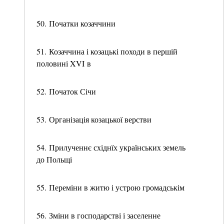
50. Початки козаччини
51. Козаччина і козацькі походи в першій
половині XVI в
52. Початок Січи
53. Організація козацької верстви
54. Прилученнє східнїх українських земель
до Польщі
55. Переміни в житю і устрою громадськім
56. Зміни в господарстві і заселенне