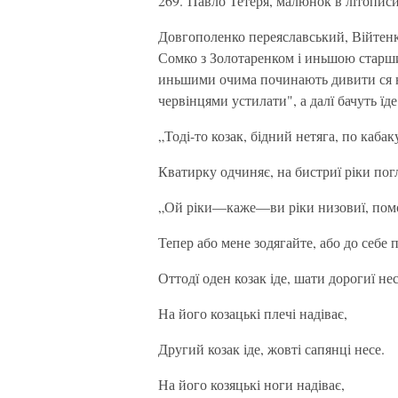
269. Павло Тетеря, малюнок в літопис
Довгополенко переяславський, Війтенк
Сомко з Золотаренком і иньшою старши
иньшими очима починають дивити ся на 
червінцями устилати", а далї бачуть їде
„Тоді-то козак, бідний нетяга, по каба
Кватирку одчиняє, на бистриї ріки пог
„Ой ріки—каже—ви ріки низовиї, помо
Тепер або мене зодягайте, або до себе
Оттодї оден козак іде, шати дорогиї нес
На його козацькі плечі надіває,
Другий козак іде, жовті сапянці несе.
На його козяцькі ноги надіває,