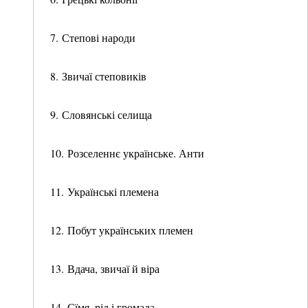
7. Степові народи
8. Звичаї степовиків
9. Словянські селища
10. Розселеннє українське. Анти
11. Українські племена
12. Побут українських племен
13. Вдача, звичаї й віра
14. Сїмя, рід і громада