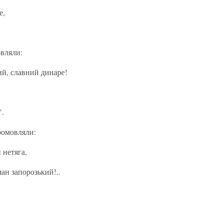
е,
вляли:
ий, славний динаре!
".
ромовляли:
й нетяга,
ан запорозький!..