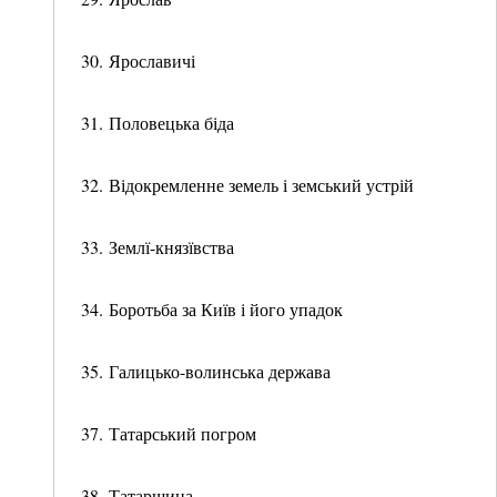
30. Ярославичі
31. Половецька біда
32. Відокремленне земель і земський устрій
33. Землї-князївства
34. Боротьба за Київ і його упадок
35. Галицько-волинська держава
37. Татарський погром
38. Татарщина