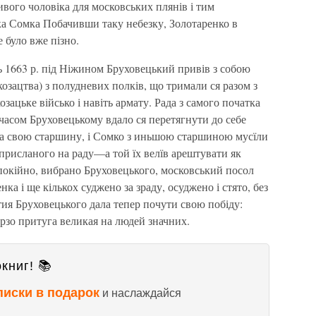
вого чоловіка для московських плянів і тим
а Сомка Побачивши таку небезку, Золотаренко в
 було вже пізно.
ь 1663 р. під Ніжином Бруховецький привів з собою
козацтва) з полудневих полків, що тримали ся разом з
ацьке військо і навіть армату. Рада з самого початка
м часом Бруховецькому вдало ся перетягнути до себе
на свою старшину, і Сомко з иньшою старшиною мусїли
 присланого на раду—а той їх велїв арештувати як
спокійно, вибрано Бруховецького, московський посол
ка і ще кількох суджено за зраду, осуджено і стято, без
ртия Бруховецького дала тепер почути свою побіду:
рзо притуга великая на людей значних.
книг! 📚
писки в подарок
и наслаждайся