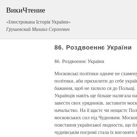
ВикиЧтение
«Ілюстрована Історія України»
Грушевский Михаил Сергеевич
86. Роздвоеннє України
86. Роздвоеннє України
Московські політики одначе не схамену
політики, аби прихилити до себе украї
бажання, щоб не хилило ся до Польщі. 
Українців навіть ще більше налягала на
завести свох урядників, заставити мос
начальство. На її щастє чи нещастє По
московських сил під Чудновим. Москов
повстання української людности, що б
чуднівськім погромі стала їх вигоняти 