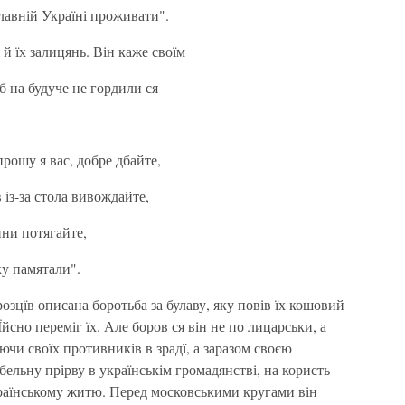
лавній Україні проживати".
й їх залицянь. Він каже своїм
б на будуче не гордили ся
 прошу я вас, добре дбайте,
 із-за стола вивождайте,
ини потягайте,
у памятали".
озцїв описана боротьба за булаву, яку повів їх кошовий
сно переміг їх. Але боров ся він не по лицарськи, а
чи своїх противників в зрадї, а заразом своєю
ельну прірву в українськім громадянстві, на користь
раїнському житю. Перед московськими кругами він