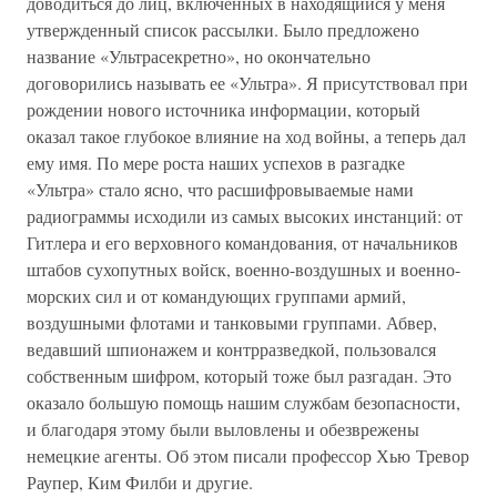
доводиться до лиц, включенных в находящийся у меня
утвержденный список рассылки. Было предложено
название «Ультрасекретно», но окончательно
договорились называть ее «Ультра». Я присутствовал при
рождении нового источника информации, который
оказал такое глубокое влияние на ход войны, а теперь дал
ему имя. По мере роста наших успехов в разгадке
«Ультра» стало ясно, что расшифровываемые нами
радиограммы исходили из самых высоких инстанций: от
Гитлера и его верховного командования, от начальников
штабов сухопутных войск, военно-воздушных и военно-
морских сил и от командующих группами армий,
воздушными флотами и танковыми группами. Абвер,
ведавший шпионажем и контрразведкой, пользовался
собственным шифром, который тоже был разгадан. Это
оказало большую помощь нашим службам безопасности,
и благодаря этому были выловлены и обезврежены
немецкие агенты. Об этом писали профессор Хью Тревор
Раупер, Ким Филби и другие.