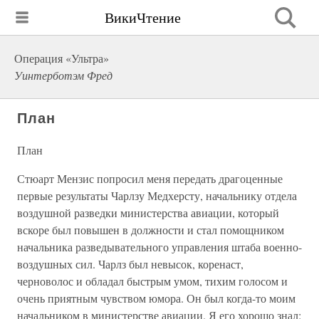
ВикиЧтение
Операция «Ультра»
Уинтерботэм Фред
План
План
Стюарт Мензис попросил меня передать драгоценные
первые результаты Чарлзу Медхерсту, начальнику отдела
воздушной разведки министерства авиации, который
вскоре был повышен в должности и стал помощником
начальника разведывательного управления штаба военно-
воздушных сил. Чарлз был невысок, коренаст,
черноволос и обладал быстрым умом, тихим голосом и
очень приятным чувством юмора. Он был когда-то моим
начальником в министерстве авиации. Я его хорошо знал: