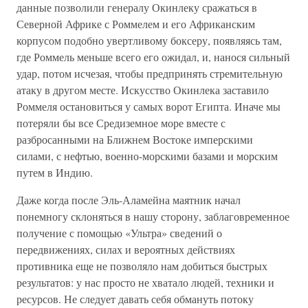
данные позволили генералу Окинлеку сражаться в
Северной Африке с Роммелем и его Африканским
корпусом подобно увертливому боксеру, появляясь там,
где Роммель меньше всего его ожидал, и, нанося сильный
удар, потом исчезая, чтобы предпринять стремительную
атаку в другом месте. Искусство Окинлека заставило
Роммеля остановиться у самых ворот Египта. Иначе мы
потеряли бы все Средиземное море вместе с
разбросанными на Ближнем Востоке имперскими
силами, с нефтью, военно-морскими базами и морским
путем в Индию.
Даже когда после Эль-Аламейна маятник начал
понемногу склоняться в нашу сторону, заблаговременное
получение с помощью «Ультра» сведений о
передвижениях, силах и вероятных действиях
противника еще не позволяло нам добиться быстрых
результатов: у нас просто не хватало людей, техники и
ресурсов. Не следует давать себя обмануть потоку