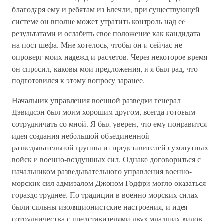
благодаря ему и ребятам из Блечли, при существующей
системе он вполне может утратить контроль над ее
результатами и ослабить свое положение как кандидата
на пост шефа. Мне хотелось, чтобы он и сейчас не
опроверг моих надежд и расчетов. Через некоторое время
он спросил, каковы мои предложения, и я был рад, что
подготовился к этому вопросу заранее.
Начальник управления военной разведки генерал
Дэвидсон был моим хорошим другом, всегда готовым
сотрудничать со мной. Я был уверен, что ему понравится
идея создания небольшой объединенной
разведывательной группы из представителей сухопутных
войск и военно-воздушных сил. Однако договориться с
начальником разведывательного управления военно-
морских сил адмиралом Джоном Годфри могло оказаться
гораздо труднее. По традиции в военно-морских силах
были сильны изоляционистские настроения, и идея
сотрудничества с представителями двух младших видов