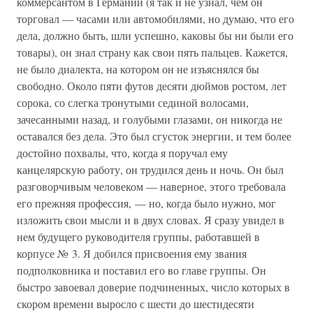
коммерсантом в Германии (я так и не узнал, чем он
торговал — часами или автомобилями, но думаю, что его
дела, должно быть, шли успешно, каковы бы ни были его
товары), он знал страну как свои пять пальцев. Кажется,
не было диалекта, на котором он не изъяснялся бы
свободно. Около пяти футов десяти дюймов ростом, лет
сорока, со слегка тронутыми сединой волосами,
зачесанными назад, и голубыми глазами, он никогда не
оставался без дела. Это был сгусток энергии, и тем более
достойно похвалы, что, когда я поручал ему
канцелярскую работу, он трудился день и ночь. Он был
разговорчивым человеком — наверное, этого требовала
его прежняя профессия, — но, когда было нужно, мог
изложить свои мысли и в двух словах. Я сразу увидел в
нем будущего руководителя группы, работавшей в
корпусе № 3. Я добился присвоения ему звания
подполковника и поставил его во главе группы. Он
быстро завоевал доверие подчиненных, число которых в
скором времени выросло с шести до шестидесяти