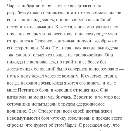
Чарлза побудило меня в тот же вечер засесть за
разработку плана использования этих новых материалов,
если, как мы надеялись, они вырастут в важнейший
источник информации. Кажется, я не сомкнул глаз в ту
ночь, но теперь я знал, чего хочу, и на следующее утро
отправился к Стюарту, как только получил «добро» от
его секретарши. Мисс Петтигрю, как всегда, выглядела
так, словно только что вышла из «роллс-ройса». Она
никогда не волновалась, но пройти к ее боссу без
достаточных оснований было совершенно невозможно —
путь к нему лежал через ее комнату. К счастью, старик
всегда находил время, когда я хотел его видеть, и мы с
мисс Петтигрю были в хороших отношениях. Она
взглянула на меня и улыбнулась. Вероятно, в то утро все
сотрудники испытывали с трудом сдерживаемое
волнение. Сам Стюарт при всей своей шотландской
невозмутимости был чуточку взволнован и прежде всего
спросил, что думает об этом Чарлз. Я рассказал ему, что