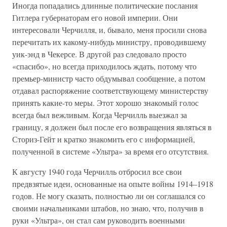
Иногда попадались длинные политические послания
Гитлера губернаторам его новой империи. Они
интересовали Черчилля, и, бывало, меня просили снова
перечитать их какому-нибудь министру, проводившему
уик-энд в Чекерсе. В другой раз следовало просто
«спасибо», но всегда приходилось ждать, потому что
премьер-министр часто обдумывал сообщение, а потом
отдавал распоряжение соответствующему министерству
принять какие-то меры. Этот хорошо знакомый голос
всегда был вежливым. Когда Черчилль выезжал за
границу, я должен был после его возвращения являться в
Сториз-Гейт и кратко знакомить его с информацией,
полученной в системе «Ультра» за время его отсутствия.
К августу 1940 года Черчилль отбросил все свои
предвзятые идеи, основанные на опыте войны 1914–1918
годов. Не могу сказать, полностью ли он соглашался со
своими начальниками штабов, но знаю, что, получив в
руки «Ультра», он стал сам руководить военными