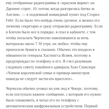
ему отобранные радиограммы в «красном ящике» на
Даунинг-стрит, 10; потом, когда разгорелась битва за
Англию, — в подземный командный пункт под Сториз-
Гейт. Если было что-нибудь очень срочное, я звонил его
личному секретарю и сразу отправлял радиограмму. Если
в Блечли было все в порядке, я спал в кабинете, с тем
чтобы посылать Черчиллю накопившиеся за ночь
материалы около 7.30 утра; он любил, чтобы ему
приносили бумаги в спальню. Обычно это входило в
обязанности генерала Хастингса Исмея, поэтому я
предупреждал по телефону и его. Я счел разумным
следовать совету покойного адмирала Хью Синклера:
«Членов королевской семьи и премьер-министров
никогда не следует застигать врасплох».
Черчилль обычно уезжал на уик-энд в Чекерс, поэтому,
если поступало важное сообщение, с которым его нужно
было ознакомить, я читал его по телефону с
автоматическим шифровальным устройством. Первый