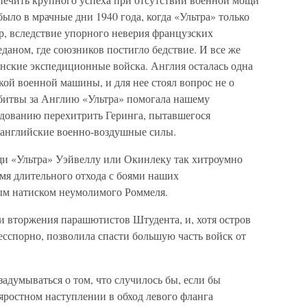
ыло в мрачные дни 1940 года, когда «Ультра» только
ер, вследствие упорного неверия французских
еданом, где союзников постигло бедствие. И все же
анские экспедиционные войска. Англия осталась одна
ой военной машины, и для нее стоял вопрос не о
я битвы за Англию «Ультра» помогала нашему
дованию перехитрить Геринга, пытавшегося
английские военно-воздушные силы.
щи «Ультра» Уэйвеллу или Окинлеку так хитроумно
мя длительного отхода с боями наших
м натиском неумолимого Роммеля.
и вторжения парашютистов Штудента, и, хотя остров
есспорно, позволила спасти большую часть войск от
адумываться о том, что случилось бы, если бы
яростном наступлении в обход левого фланга