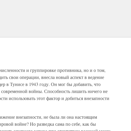
численности и группировке противника, но и о том,
одить свои операции, внесла новый аспект в ведение
ер в Тунисе в 1943 году. Он мог бы добавить, что
 современной войны. Способность лишить ничего не
ти использовать этот фактор и добиться внезапности
тижение внезапности, не была ли она настоящим
ровой войне? Но разведка сама по себе, как бы
спечить крупного успеха при отсутствии военной мощи