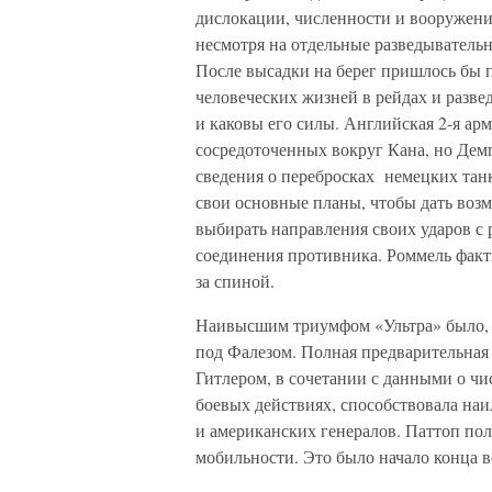
дислокации, численности и вооружени
несмотря на отдельные разведыватель
После высадки на берег пришлось бы 
человеческих жизней в рейдах и разве
и каковы его силы. Английская 2-я ар
сосредоточенных вокруг Кана, но Демпс
сведения о перебросках немецких тан
свои основные планы, чтобы дать воз
выбирать направления своих ударов с 
соединения противника. Роммель факти
за спиной.
Наивысшим триумфом «Ультра» было, 
под Фалезом. Полная предварительная
Гитлером, в сочетании с данными о ч
боевых действиях, способствовала на
и американских генералов. Паттоп по
мобильности. Это было начало конца в