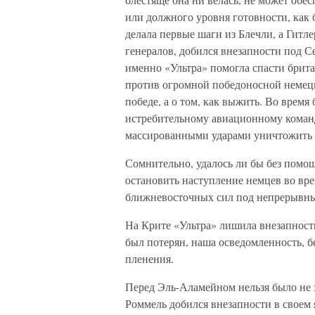
или должного уровня готовности, как б
делала первые шаги из Блечли, а Гитл
генералов, добился внезапности под С
именно «Ультра» помогла спасти брит
против огромной победоносной немецк
победе, а о том, как выжить. Во врем
истребительному авиационному коман
массированными ударами уничтожить 
Сомнительно, удалось ли бы без помо
остановить наступление немцев во вре
ближневосточных сил под непрерывны
На Крите «Ультра» лишила внезапност
был потерян, наша осведомленность, б
пленения.
Перед Эль-Аламейном нельзя было не з
Роммель добился внезапности в своем 