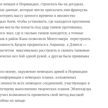
и немцев в Нормандии, строилось бы на догадках,
ные данные, которые могли присылать нам французы.
потерять массу ценного времени и множество
дках боем, чтобы установить, где находится противник
мия могла бы попасть под удар танков противника,
и знал, где и сколько танков находится, а точные
ков в район Кана позволили Монтгомери перестроить
можность Брэдли прорваться к Авраншу, а Дэмпси —
расчетом максимально расстроить и сковать танковые
чески вел бой одной рукой, а другая была привязана
по-моему, окружение немецких армий в Нормандии
 информация о немецких планах, изложенных
исленности всех немецких соединений, участвующих в
илучшему выполнению творческих планов Эйзенхауэра
лучил возможность применить свой метод высокой
ойны на западе.