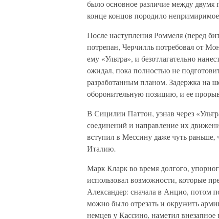
было основное различие между двумя 
конце концов породило непримиримое
После наступления Роммеля (перед би
потрепан, Черчилль потребовал от Мо
ему «Ультра», и безотлагательно нане
ожидал, пока полностью не подготовит
разработанным планом. Задержка на ш
оборонительную позицию, и ее прорыв
В Сицилии Паттон, узнав через «Ульт
соединений и направление их движени
вступил в Мессину даже чуть раньше, 
Италию.
Марк Кларк во время долгого, упорно
использовал возможности, которые пре
Александер: сначала в Анцио, потом по
можно было отрезать и окружить армии
немцев у Кассино, наметил внезапное 