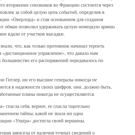
что вторжение союзников во Францию состоится через
повлек за собой целую цепь событий, определив в
ации «Оверлорд» и став основанием для создания
тот обман позволил удерживать целую немецкую армию
зии вдали от участков высадки.
нали, что, как только противник начинал терпеть
бя «дистанционное управление», что давало нам
к большинство его распоряжений передавалось по
 ни Гитлер, ни его высшие генералы никогда не
аются в надежности своих шифров, они, должно быть,
аботанные планы никогда не осуществляются.
 спасла себя, вернее, ее спасла тщательно
ранением тайны, какой не знала ни одна
ерации «Ультра» достигла своей вершины.
орая зависела от наличия точных сведений о