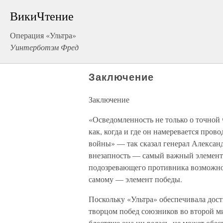
ВикиЧтение
Операция «Ультра»
Уинтерботэм Фред
Заключение
Заключение
«Осведомленность не только о точной 
как, когда и где он намеревается пров
войны» — так сказал генерал Александ
внезапность — самый важный элемент
подозревающего противника возможнос
самому — элемент победы.
Поскольку «Ультра» обеспечивала дос
творцом побед союзников во второй ми
блестяще она ни велась, не может обе