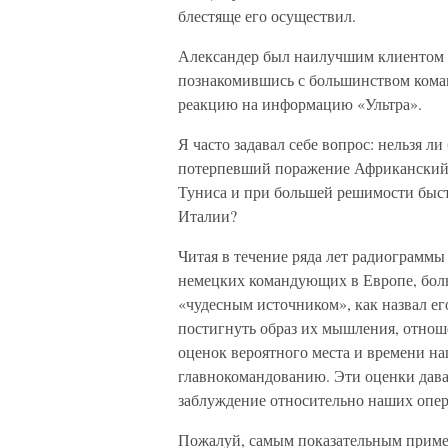
блестяще его осуществил.
Александер был наилучшим клиентом 
познакомившись с большинством кома
реакцию на информацию «Ультра».
Я часто задавал себе вопрос: нельзя л
потерпевший поражение Африканский к
Туниса и при большей решимости быст
Италии?
Читая в течение ряда лет радиограммы
немецких командующих в Европе, больш
«чудесным источником», как назвал ег
постигнуть образ их мышления, отнош
оценок вероятного места и времени н
главнокомандованию. Эти оценки дава
заблуждение относительно наших опер
Пожалуй, самым показательным пример