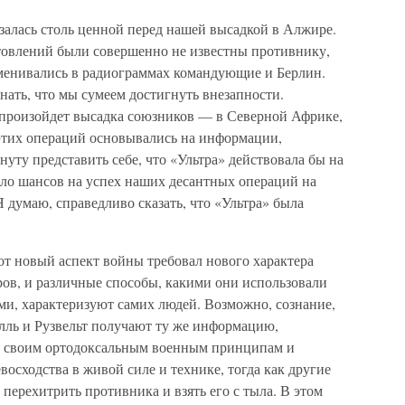
залась столь ценной перед нашей высадкой в Алжире.
товлений были совершенно не известны противнику,
бменивались в радиограммах командующие и Берлин.
знать, что мы сумеем достигнуть внезапности.
о произойдет высадка союзников — в Северной Африке,
этих операций основывались на информации,
нуту представить себе, что «Ультра» действовала бы на
ало шансов на успех наших десантных операций на
думаю, справедливо сказать, что «Ультра» была
тот новый аспект войны требовал нового характера
в, и различные способы, какими они использовали
ми, характеризуют самих людей. Возможно, сознание,
ль и Рузвельт получают ту же информацию,
ть своим ортодоксальным военным принципам и
восходства в живой силе и технике, тогда как другие
 перехитрить противника и взять его с тыла. В этом