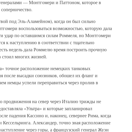
генералами — Монтгомери и Паттоном, которое в
 соперничество.
твой под Эль-Аламейном), когда он был сильно
нтгомери воспользоваться возможностью, которую дала
сти удар по оставшимся силам Роммеля, но Монтгомери
ся к наступлению в соответствии с тщательно
есть недель дала Роммелю время построить прочную
 стоил многих жизней.
ра» точное расположение немецких танковых
я после высадки союзников, обошел их фланг и
чем немцы успели переправиться через пролив в
го продвижения на север через Италию трижды не
доставляла «Ультра» и которые запланировал
сле падения Кассино и, наконец, севернее Рима, когда
 Кессельринга. Александер, точно зная расположение
наступление через горы, а французский генерал Жуэн