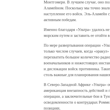
Монтгомери. В лучшем случае, оно по
Аламейном. Поскольку мы точно знали
наступление его войск. Эль-Аламейн 
активным победам.
Именно благодаря «Ультра» удалось н
морским путем и заставить ее отойти в
По мере развертывания операции «Уль
только числом случаев, когда «оракул»
перехватить большое количество радио
военачальников и нижестоящих инста
и дислокации войск противника. Таким
столь важные для планирования наших
В Северо-Западной Африке «Ультра» 
американцам внезапность действий и 
операции, а заключительные бои в Тун
осведомленности о контрударах Ромм
позициях.