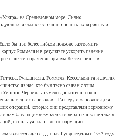
«Ультра» на Средиземном море. Лично
ндующих, я был в состоянии оценить их вероятную
и было бы при более гибком подходе разгромить
орпус Роммеля и в результате ускорить падение
рее нанести поражение армиям Кессельринга в
 Гитлера, Рундштедта, Роммеля, Кессельринга и других
инство из нас, кто был тесно связан с этим
о Уинстон Черчилль, сумели достаточно полно
ение немецких генералов к Гитлеру и основания для
аших операций, которые они представляли верховному
ли нам блестящие возможности вводить противника в
аций, используя планы дезинформации.
ом является оценка, данная Рундштедтом в 1943 году