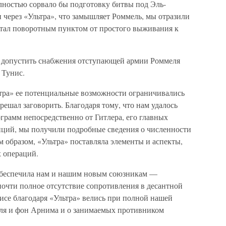
лностью сорвало бы подготовку битвы под Эль-
 через «Ультра», что замышляет Роммель, мы отразили
стал поворотным пунктом от простого выживания к
е допустить снабжения отступающей армии Роммеля
 Тунис.
тра» ее потенциальные возможности ограничивались
 решал заговорить. Благодаря тому, что нам удалось
грамм непосредственно от Гитлера, его главных
нций, мы получили подробные сведения о численности
 образом, «Ультра» поставляла элементы и аспекты,
 операций.
обеспечила нам и нашим новым союзникам —
почти полное отсутствие сопротивления в десантной
исе благодаря «Ультра» велись при полной нашей
еля и фон Арнима и о занимаемых противником