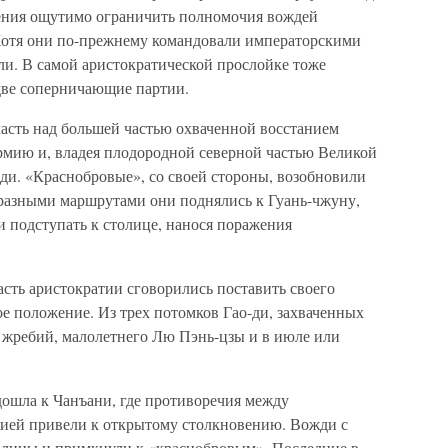
ения ощутимо ограничить полномочия вождей
 Хотя они по-прежнему командовали императорскими
ли. В самой аристократической прослойке тоже
 две соперничающие партии.
ласть над большей частью охваченной восстанием
рмию и, владея плодородной северной частью Великой
ди. «Краснобровые», со своей стороны, возобновили
, разными маршрутами они поднялись к Гуань-чжуну,
 подступать к столице, нанося поражения
сть аристократии сговорились поставить своего
ое положение. Из трех потомков Гао-ди, захваченных
 жребий, малолетнего Лю Пэнь-цзы и в июле или
ошла к Чанъани, где противоречия между
тией привели к открытому столкновению. Вожди с
олицы и примкнули к «краснобровым». Последние в