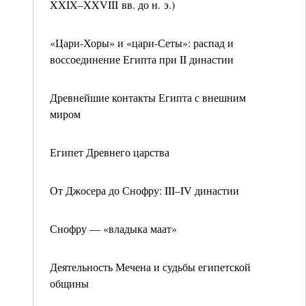
XXIX–XXVIII вв. до н. э.)
«Цари-Хоры» и «цари-Сеты»: распад и
воссоединение Египта при II династии
Древнейшие контакты Египта с внешним
миром
Египет Древнего царства
От Джосера до Снофру: III–IV династии
Снофру — «владыка маат»
Деятельность Мечена и судьбы египетской
общины