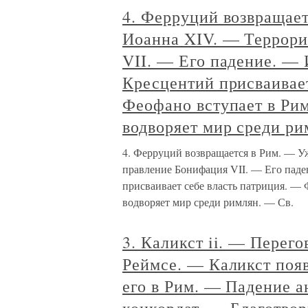
4. Ферруций возвращае
Иоанна XIV. — Террори
VII. — Его падение. — 
Кресцентий присваивает
Феофано вступает в Ри
водворяет мир среди ри
4. Ферруций возвращается в Рим. — У
правление Бонифация VII. — Его паде
присваивает себе власть патриция. —
водворяет мир среди римлян. — Св.
3. Каликст ii. — Перег
Реймсе. — Каликст поя
его в Рим. — Падение 