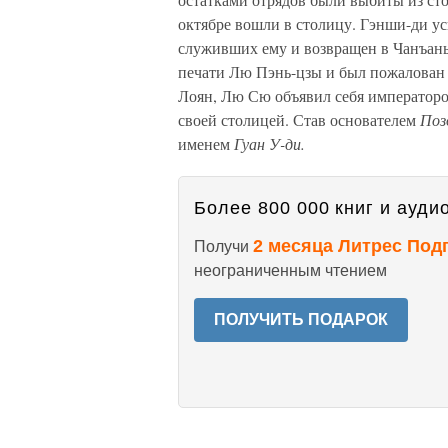
октябре вошли в столицу. Гэнши-ди ус
служивших ему и возвращен в Чанъань
печати Лю Пэнь-цзы и был пожалован ти
Лоян, Лю Сю объявил себя императором.
своей столицей. Став основателем
Поз
именем
Гуан У-ди.
Более 800 000 книг и аудио
2 месяца Литрес Под
Получи
неограниченным чтением
ПОЛУЧИТЬ ПОДАРОК