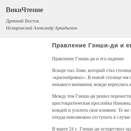
ВикиЧтение
Древний Восток
Немировский Александр Аркадьевич
Правление Гэнши-ди и е
Правление Гэнши-ди и его падение
Вскоре пал Лоян, который стал столиц
«краснобровых». В новой столице им п
никакого внимания, вожди вернулись к
Между тем Гэнши-ди решил перенести 
аристократическая прослойка Наньяна,
вождей и усилить свое влияние. Те же
откуда невозможно отступить в случае
В марте 24 г. Гэнши-ди осуществил за