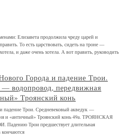
нами: Елизавета продолжила чреду царей и
править. То есть царствовать, сидеть на троне —
отела, и даже очень хотела. А вот править, руководить
Нового Города и падение Трои.
 — водопровод, передвижная
чный» Троянский конь
 и падение Трои. Средневековый акведук —
шня и «античный» Троянский конь 49а. ТРОЯНСКАЯ
адению Трои предшествует длительная
в кончаются