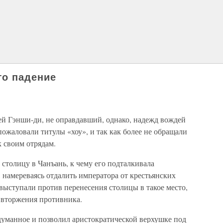
го падение
ей Гэнши-ди, не оправдавший, однако, надежд вождей
ожаловали титулы «хоу», и так как более не обращали
 своим отрядам.
столицу в Чанъань, к чему его подталкивала
 намереваясь отдалить императора от крестьянских
 выступали против перенесения столицы в такое место,
 вторжения противника.
думанное и позволил аристократической верхушке под