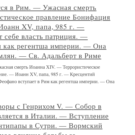
тся в Рим. — Ужасная смерть
стическое правление Бонифация
Иоанн XV, папа, 985 г. —
 себе власть патриция. —
м как регентша империи. — Она
млян. — Св. Адальберт в Риме
жасная смерть Иоанна XIV. — Террористическое
ние. — Иоанн XV, папа, 985 г. — Кресцентий
 Феофано вступает в Рим как регентша империи. — Она
оворы с Генрихом V. — Собор в
вляется в Италии. — Вступление
антипапы в Сутри. — Вормский