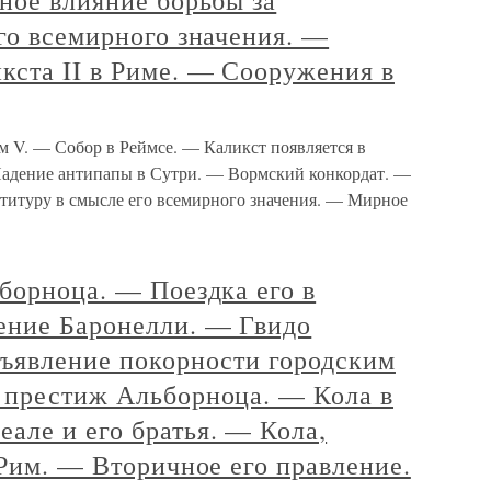
ное влияние борьбы за
го всемирного значения. —
кста II в Риме. — Сооружения в
ом V. — Собор в Реймсе. — Каликст появляется в
Падение антипапы в Сутри. — Вормский конкордат. —
ституру в смысле его всемирного значения. — Мирное
борноца. — Поездка его в
ение Баронелли. — Гвидо
зъявление покорности городским
 престиж Альборноца. — Кола в
але и его братья. — Кола,
 Рим. — Вторичное его правление.