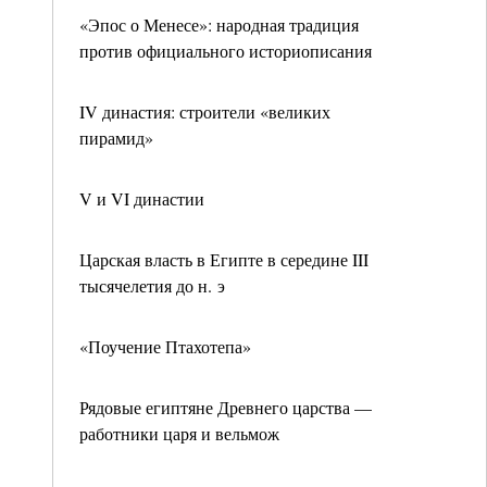
«Эпос о Менесе»: народная традиция
против официального историописания
IV династия: строители «великих
пирамид»
V и VI династии
Царская власть в Египте в середине III
тысячелетия до н. э
«Поучение Птахотепа»
Рядовые египтяне Древнего царства —
работники царя и вельмож