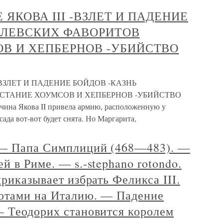
Е ЯКОВА III -ВЗЛЕТ И ПАДЕНИЕ
ОЛЕВСКИХ ФАВОРИТОВ
В И ХЕПБЕРНОВ -УБИЙСТВО
 -ВЗЛЕТ И ПАДЕНИЕ БОЙДОВ -КАЗНЬ
СТАНИЕ ХОУМСОВ И ХЕПБЕРНОВ -УБИЙСТВО
чина Якова II привела армию, расположенную у
осада вот-вот будет снята. Но Маргарита,
 — Папа Симплиций (468—483). —
й в Риме. — s.-stephano rotondo.
риказывает избрать Феликса III.
готами на Италию. — Падение
— Теодорих становится королем