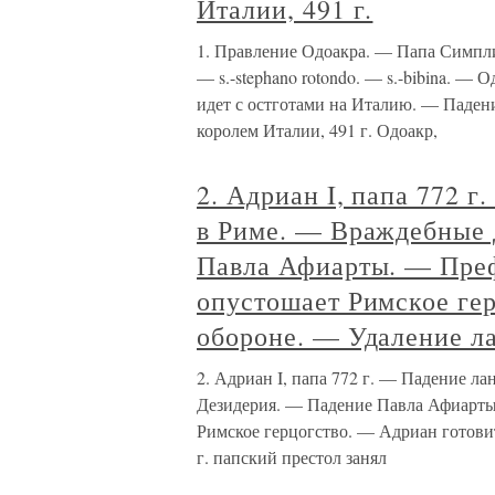
Италии, 491 г.
1. Правление Одоакра. — Папа Симпл
— s.-stephano rotondo. — s.-bibina. —
идет с остготами на Италию. — Паден
королем Италии, 491 г. Одоакр,
2. Адриан I, папа 772 
в Риме. — Враждебные 
Павла Афиарты. — Преф
опустошает Римское гер
обороне. — Удаление л
2. Адриан I, папа 772 г. — Падение л
Дезидерия. — Падение Павла Афиарты
Римское герцогство. — Адриан готовит
г. папский престол занял