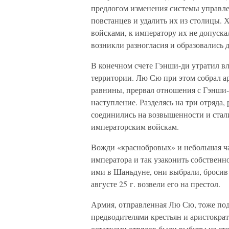
предлогом изменения системы управл
повстанцев и удалить их из столицы.
войсками, к императору их не допуска
возникли разногласия и образовались
В конечном счете Гэнши-ди утратил в
территории. Лю Сю при этом собрал а
равнины, прервал отношения с Гэнши-
наступление. Разделясь на три отряда
соединились на возвышенности и стали
императорским войскам.
Вожди «краснобровых» и небольшая ча
императора и так узаконить собственн
ими в Шаньдуне, они выбрали, бросив
августе 25 г. возвели его на престол.
Армия, отправленная Лю Сю, тоже под
предводителями крестьян и аристокра
остатками отрядов были выбиты из ст