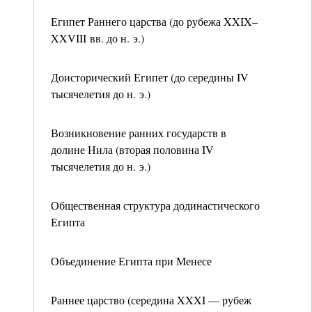
Египет Раннего царства (до рубежа XXIX–
XXVIII вв. до н. э.)
Доисторический Египет (до середины IV
тысячелетия до н. э.)
Возникновение ранних государств в
долине Нила (вторая половина IV
тысячелетия до н. э.)
Общественная структура додинастического
Египта
Объединение Египта при Менесе
Раннее царство (середина XXXI — рубеж