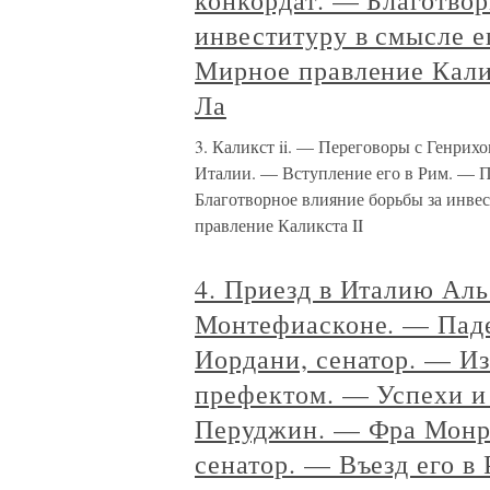
конкордат. — Благотвор
инвеституру в смысле е
Мирное правление Кали
Ла
3. Каликст ii. — Переговоры с Генрих
Италии. — Вступление его в Рим. — 
Благотворное влияние борьбы за инве
правление Каликста II
4. Приезд в Италию Аль
Монтефиасконе. — Пад
Иордани, сенатор. — И
префектом. — Успехи и
Перуджин. — Фра Монре
сенатор. — Въезд его в