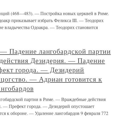
иций (468—483). — Постройка новых церквей в Риме.
 Одоакр приказывает избрать Феликса III. — Теодорих
ие владычества Одоакра. — Теодорих становится
г. — Падение лангобардской партии
действия Дезидерия. — Падение
ект города. — Дезидерий
цогство. — Адриан готовится к
ангобардов
ангобардской партии в Риме. — Враждебные действия
. — Префект города. — Дезидерий опустошает
ся к обороне. — Удаление лангобардов 9 февраля 772