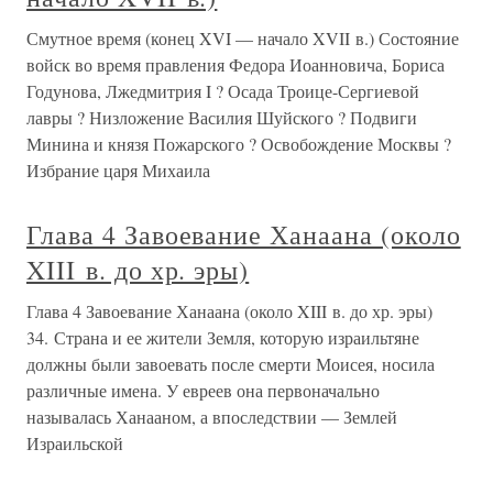
Смутное время (конец XVI — начало XVII в.) Состояние
войск во время правления Федора Иоанновича, Бориса
Годунова, Лжедмитрия I ? Осада Троице-Сергиевой
лавры ? Низложение Василия Шуйского ? Подвиги
Минина и князя Пожарского ? Освобождение Москвы ?
Избрание царя Михаила
Глава 4 Завоевание Ханаана (около
XIII в. до хр. эры)
Глава 4 Завоевание Ханаана (около XIII в. до хр. эры)
34. Страна и ее жители Земля, которую израильтяне
должны были завоевать после смерти Моисея, носила
различные имена. У евреев она первоначально
называлась Ханааном, а впоследствии — Землей
Израильской