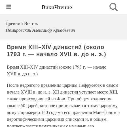
ВикиЧтение
Древний Восток
Немировский Александр Аркадьевич
Время XIII–XIV династий (около
1793 г. — начало XVII в. до н. э.)
Время XIII–XIV династий (около 1793 г. — начало
XVII в. до н. э.)
После недолгого правления царицы Нефрусебек в самом
начале XVIII в. до н. э. XII династия уступает место XIII,
также происходившей из Фив. При общем количестве
свыше 50 царей, которое приписывается этому царскому
дому с примерно 150 годами его правления Манефоном и
иероглифическими царскими списками и, в общем,
подтверждается памятниками с именами его