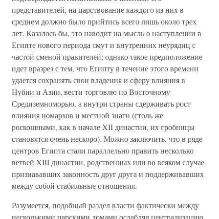
представителей, на царствование каждого из них в
среднем должно было прийтись всего лишь около трех
лет. Казалось бы, это наводит на мысль о наступлении в
Египте нового периода смут и внутренних неурядиц с
частой сменой правителей; однако такое предположение
идет вразрез с тем, что Египту в течение этого времени
удается сохранять свои владения и сферу влияния в
Нубии и Азии, вести торговлю по Восточному
Средиземноморью, а внутри страны сдерживать рост
влияния номархов и местной знати (столь же
роскошными, как в начале XII династии, их гробницы
становятся очень нескоро). Можно заключить, что в ряде
центров Египта стали параллельно править несколько
ветвей XIII династии, родственных или во всяком случае
признававших законность друг друга и поддерживавших
между собой стабильные отношения.
Разумеется, подобный раздел власти фактически между
несколькими царскими домами ослаблял централизацию