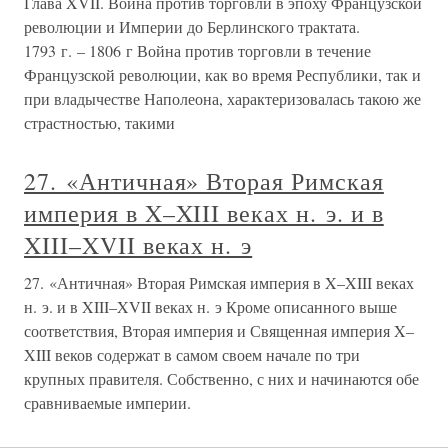
Глава XVII. Война против торговли в эпоху Французской
революции и Империи до Берлинского трактата.
1793 г. – 1806 г Война против торговли в течение
Французской революции, как во время Республики, так и
при владычестве Наполеона, характеризовалась такою же
страстностью, такими
27. «Античная» Вторая Римская
империя в X–XIII веках н. э. и в
XIII–XVII веках н. э
27. «Античная» Вторая Римская империя в X–XIII веках
н. э. и в XIII–XVII веках н. э Кроме описанного выше
соответствия, Вторая империя и Священная империя X–
XIII веков содержат в самом своем начале по три
крупных правителя. Собственно, с них и начинаются обе
сравниваемые империи.