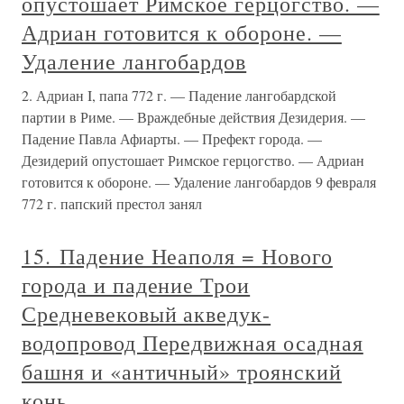
опустошает Римское герцогство. —
Адриан готовится к обороне. —
Удаление лангобардов
2. Адриан I, папа 772 г. — Падение лангобардской
партии в Риме. — Враждебные действия Дезидерия. —
Падение Павла Афиарты. — Префект города. —
Дезидерий опустошает Римское герцогство. — Адриан
готовится к обороне. — Удаление лангобардов 9 февраля
772 г. папский престол занял
15. Падение Неаполя = Нового
города и падение Трои
Средневековый акведук-
водопровод Передвижная осадная
башня и «античный» троянский
конь