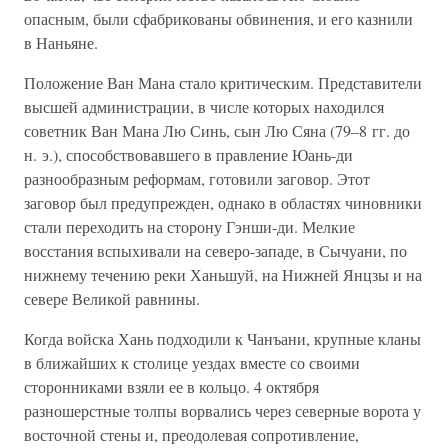
опасным, были сфабрикованы обвинения, и его казнили
в Наньяне.
Положение Ван Мана стало критическим. Представители
высшей администрации, в числе которых находился
советник Ван Мана Лю Синь, сын Лю Сяна (79–8 гг. до
н. э.), способствовавшего в правление Юань-ди
разнообразным реформам, готовили заговор. Этот
заговор был предупрежден, однако в областях чиновники
стали переходить на сторону Гэнши-ди. Мелкие
восстания вспыхивали на северо-западе, в Сычуани, по
нижнему течению реки Ханьшуй, на Нижней Янцзы и на
севере Великой равнины.
Когда войска Хань подходили к Чанъани, крупные кланы
в ближайших к столице уездах вместе со своими
сторонниками взяли ее в кольцо. 4 октября
разношерстные толпы ворвались через северные ворота у
восточной стены и, преодолевая сопротивление,