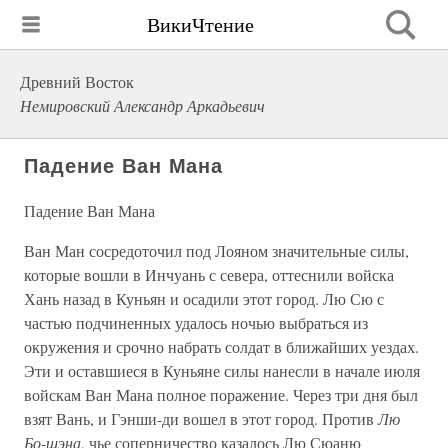
ВикиЧтение
Древний Восток
Немировский Александр Аркадьевич
Падение Ван Мана
Падение Ван Мана
Ван Ман сосредоточил под Лояном значительные силы,
которые вошли в Инчуань с севера, оттеснили войска
Хань назад в Куньян и осадили этот город. Лю Сю с
частью подчиненных удалось ночью выбраться из
окружения и срочно набрать солдат в ближайших уездах.
Эти и оставшиеся в Куньяне силы нанесли в начале июля
войскам Ван Мана полное поражение. Через три дня был
взят Вань, и Гэнши-ди вошел в этот город. Против
Лю
Бо-шэна
, чье соперничество казалось Лю Сюаню