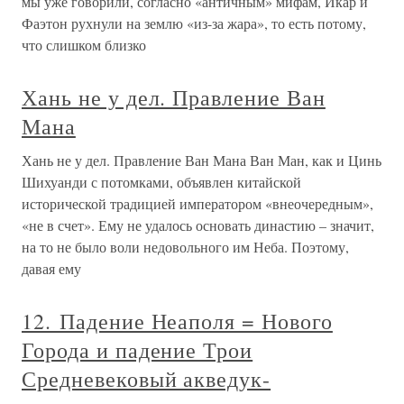
мы уже говорили, согласно «античным» мифам, Икар и
Фаэтон рухнули на землю «из-за жара», то есть потому,
что слишком близко
Хань не у дел. Правление Ван
Мана
Хань не у дел. Правление Ван Мана Ван Ман, как и Цинь
Шихуанди с потомками, объявлен китайской
исторической традицией императором «внеочередным»,
«не в счет». Ему не удалось основать династию – значит,
на то не было воли недовольного им Неба. Поэтому,
давая ему
12. Падение Неаполя = Нового
Города и падение Трои
Средневековый акведук-