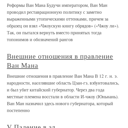
Реформы Ван Мана Будучи императором, Ван Ман
проводил реставрационную политику с заметно
выраженными утопическими оттенками, причем за
образец он взял «Чжоускую книгу обрядов» («Чжоу ли»).
Так, он пытался вернуть вместо принятых тогда
топонимов и обозначений рангов
Внешние отношения в правление
Ван Мана
Внешние отношения в правление Ван Мана В 12 г. н. э.
народности, населявшие область Цзан-гэ, взбунтовались,
и был убит китайский губернатор. Через два года
местные племена восстали в области И-чжоу (Юньнань).
Ван Ман назначил здесь нового губернатора, который
постепенно
V Падение в ад