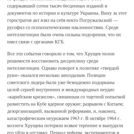
содержавший сотни тысяч бесценных изданий и
документов по истории и культуре Украины. Вину за этот
геростратов акт взял на себя некто Погружальский —
русофил со психопатическими наклонностями. Среди
интеллигенции были очень сильны подозрения, что он
имел связи с органами КГБ.
Все эти события говорили о том, что Хрущев полон
решимости восстановить дисциплину среди
интеллигенции. Однако поворот к политике «твердой
руки» оказался несколько запоздалым. Позиции
советского лидера были уже безнадежно подорваны
целой серией внутренних и международных неудач:
«карибским кризисом», связанным со тщетной попыткой
разместить на Кубе ядерное оружие; разрывом с Китаем;
дезорганизацией, вызванной реформами, и, наконец,
катастрофическим неурожаем 1963 г. В октябре 1964 г.
коллеги Хрущева потеряли всякое терпение и вынудили
его уйти в отставку. Период реформ, экспериментов и