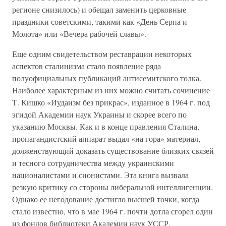
регионе снизилось) и обещал заменить церковные
праздники советскими, такими как «День Серпа и
Молота» или «Вечера рабочей славы».
Еще одним свидетельством реставрации некоторых
аспектов сталинизма стало появление ряда
полуофициальных публикаций антисемитского толка.
Наиболее характерным из них можно считать сочинение
Т. Кишко «Иудаизм без прикрас», изданное в 1964 г. под
эгидой Академии наук Украины и скорее всего по
указанию Москвы. Как и в конце правления Сталина,
пропагандистский аппарат выдал «на гора» материал,
долженствующий доказать существование близких связей
и тесного сотрудничества между украинскими
националистами и сионистами. Эта книга вызвала
резкую критику со стороны либеральной интеллигенции.
Однако ее негодование достигло высшей точки, когда
стало известно, что в мае 1964 г. почти дотла сгорел один
из фондов библиотеки Академии наук УССР,