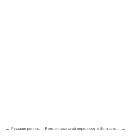
←
→
Русские революции
Большевистский переворот и Центральная Рада