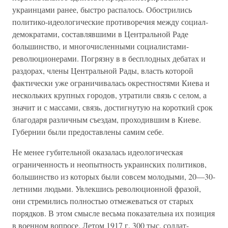
украинцами ранее, быстро распалось. Обострились
политико-идеологические противоречия между социал-
демократами, составлявшими в Центральной Раде
большинство, и многочисленными социалистами-
революционерами. Погрязну в в бесплодных дебатах и
раздорах, члены Центральной Рады, власть которой
фактически уже ограничивалась окрестностями Киева и
нескольких крупных городов, утратили связь с селом, а
значит и с массами, связь, достигнутую на короткий срок
благодаря различным съездам, проходившим в Киеве.
Губернии были предоставлены самим себе.
Не менее губительной оказалась идеологическая
ограниченность и неопытность украинских политиков,
большинство из которых были совсем молодыми, 20—30-
летними людьми. Увлекшись революционной фразой,
они стремились полностью отмежеваться от старых
порядков. В этом смысле весьма показательна их позиция
в военном вопросе. Летом 1917 г. 300 тыс. солдат-