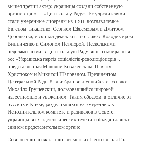
вышел третий актер: украинцы создали собственную
организацию — «Центральну Раду». Ее учредителями
стали умеренные либералы из ТУП, возглавляемые
Евгеном Чикаленко, Сергием Ефремовым и Дмитром
Дорошенко, и социал-демократы во главе с Володимиром
Винниченко и Симоном Петлюрой. Несколькими
неделями позже в Центральную Раду вошла набиравшая
вес «Українська партія соціалістів-революціонерів»,
представленная Миколой Ковалевским, Павлом
Христюком и Микитой Шаповалом. Президентом
Центральной Рады был избран вернувшийся из ссылки
Михайло Грушевский, пользовавшийся широкой
известностью и уважением. Таким образом, в отличие от
русских в Киеве, разделившихся на умеренных в
Исполнительном комитете и радикалов в Совете,
украинцы всех идеологических течений объединились в
едином представительном органе.
Совершенно неожиданно для многих Центральная Рада