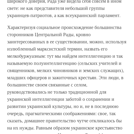
широкого доверия, Рада уже видела себя совсем в ином
свете: не как представителя небольшой группы
украинцев-патриотов, а как всеукраинский парламент.
Характеризуя социальное происхождение большинства
сторонников Центральной Рады, кровно
заинтересованных в ее существовании, можно, используя
излюбленный марксистский термин, назвать его
мелкобуржуазным: тут мы найдем интеллигенцию и так
называемую полуинтеллигенцию (сельских учителей и
священников, мелких чиновников и земских служащих),
младших офицеров и зажиточных крестьян. Эти люди, в
большинстве своем связанные с селом,
руководствовались не только традиционной для
украинской интеллигенции заботой о сохранении и
развитии украинской культуры, но и, не в последнюю
очередь, прагматическими соображениями: свое, так
сказать, домашнее правительство чутче откликалось бы
на их нужды. Равным образом украинское крестьянство