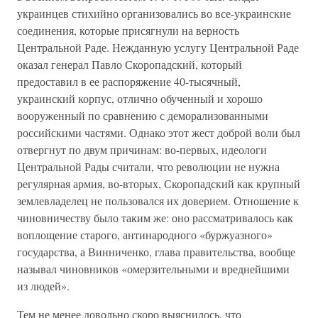
украинцев стихийно организовались во все-украинские
соединения, которые присягнули на верность
Центральной Раде. Нежданную услугу Центральной Раде
оказал генерал Павло Скоропадский, который
предоставил в ее распоряжение 40-тысячный,
украинский корпус, отлично обученный и хорошо
вооруженный по сравнению с деморализованными
российскими частями. Однако этот жест доброй воли был
отвергнут по двум причинам: во-первых, идеологи
Центральной Рады считали, что революции не нужна
регулярная армия, во-вторых, Скоропадский как крупный
землевладелец не пользовался их доверием. Отношение к
чиновничеству было таким же: оно рассматривалось как
воплощение старого, антинародного «буржуазного»
государства, а Винниченко, глава правительства, вообще
называл чиновников «омерзительными и вреднейшими
из людей».
Тем не менее довольно скоро выяснилось, что