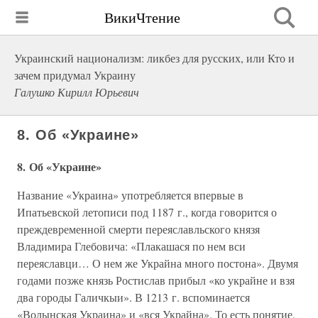
ВикиЧтение
Украинский национализм: ликбез для русских, или Кто и
зачем придумал Украину
Галушко Кирилл Юрьевич
8. Об «Украине»
8. Об «Украине»
Название «Украина» употребляется впервые в
Ипатьевской летописи под 1187 г., когда говорится о
преждевременной смерти переяславльского князя
Владимира Глебовича: «Плакашася по нем вси
переяславци… О нем же Украйна много постона». Двумя
годами позже князь Ростислав прибыл «ко украйне и взя
два городы Галичкыи». В 1213 г. вспоминается
«Волынская Украина» и «вся Украйна». То есть понятие,