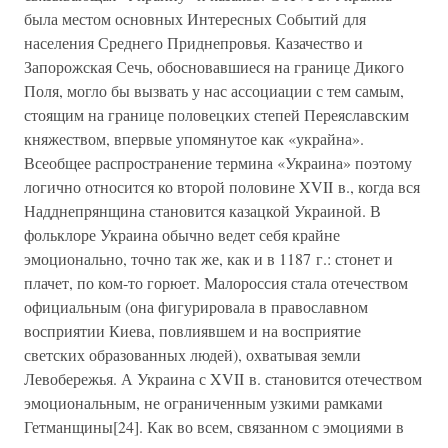
была местом основных Интересных Событий для
населения Среднего Приднепровья. Казачество и
Запорожская Сечь, обосновавшиеся на границе Дикого
Поля, могло бы вызвать у нас ассоциации с тем самым,
стоящим на границе половецких степей Переяславским
княжеством, впервые упомянутое как «украйна».
Всеобщее распространение термина «Украина» поэтому
логично относится ко второй половине XVII в., когда вся
Надднепрянщина становится казацкой Украиной. В
фольклоре Украина обычно ведет себя крайне
эмоционально, точно так же, как и в 1187 г.: стонет и
плачет, по ком-то горюет. Малороссия стала отечеством
официальным (она фигурировала в православном
восприятии Киева, повлиявшем и на восприятие
светских образованных людей), охватывая земли
Левобережья. А Украина с XVII в. становится отечеством
эмоциональным, не ограниченным узкими рамками
Гетманщины[24]. Как во всем, связанном с эмоциями в