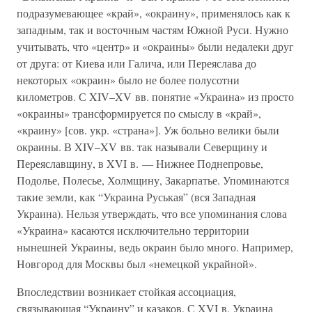
подразумевающее «край», «окраину», применялось как к
западным, так и восточным частям Южной Руси. Нужно
учитывать, что «центр» и «окраины» были недалеки друг
от друга: от Киева или Галича, или Переяслава до
некоторых «окраин» было не более полусотни
километров. С XIV–XV вв. понятие «Украина» из просто
«окраины» трансформируется по смыслу в «край»,
«краину» [сов. укр. «страна»]. Уж больно велики были
окраины. В XIV–XV вв. так называли Северщину и
Переяславщину, в XVI в. — Нижнее Поднепровье,
Подолье, Полесье, Холмщину, Закарпатье. Упоминаются
такие земли, как “Украина Руськая” (вся Западная
Украина). Нельзя утверждать, что все упоминания слова
«Украина» касаются исключительно территории
нынешней Украины, ведь окраин было много. Например,
Новгород для Москвы был «немецкой украйной».
Впоследствии возникает стойкая ассоциация,
связывающая “Украину” и казаков. С XVI в. Украина