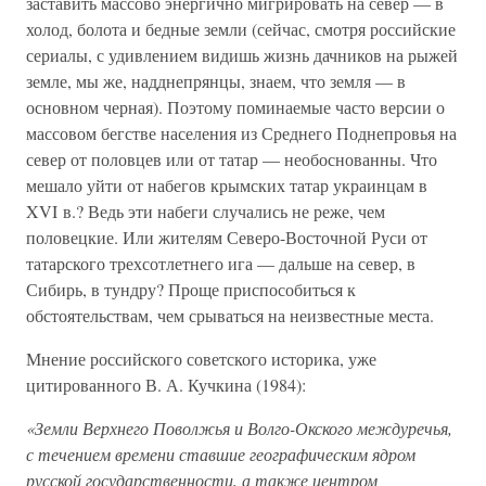
заставить массово энергично мигрировать на север — в
холод, болота и бедные земли (сейчас, смотря российские
сериалы, с удивлением видишь жизнь дачников на рыжей
земле, мы же, надднепрянцы, знаем, что земля — в
основном черная). Поэтому поминаемые часто версии о
массовом бегстве населения из Среднего Поднепровья на
север от половцев или от татар — необоснованны. Что
мешало уйти от набегов крымских татар украинцам в
XVI в.? Ведь эти набеги случались не реже, чем
половецкие. Или жителям Северо-Восточной Руси от
татарского трехсотлетнего ига — дальше на север, в
Сибирь, в тундру? Проще приспособиться к
обстоятельствам, чем срываться на неизвестные места.
Мнение российского советского историка, уже
цитированного В. А. Кучкина (1984):
«Земли Верхнего Поволжья и Волго-Окского междуречья,
с течением времени ставшие географическим ядром
русской государственности, а также центром