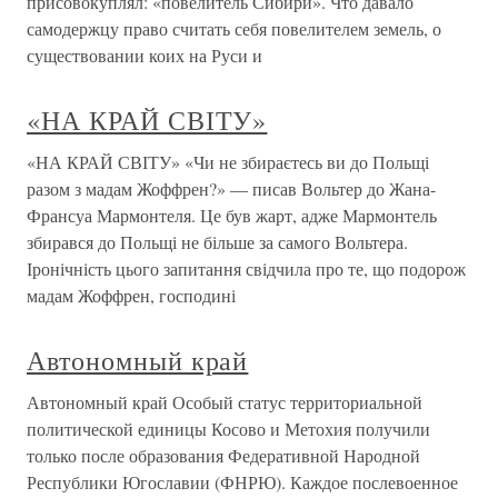
присовокуплял: «повелитель Сибири». Что давало
самодержцу право считать себя повелителем земель, о
существовании коих на Руси и
«НА КРАЙ СВІТУ»
«НА КРАЙ СВІТУ» «Чи не збираєтесь ви до Польщі
разом з мадам Жоффрен?» — писав Вольтер до Жана-
Франсуа Мармонтеля. Це був жарт, адже Мармонтель
збирався до Польщі не більше за самого Вольтера.
Іронічність цього запитання свідчила про те, що подорож
мадам Жоффрен, господині
Автономный край
Автономный край Особый статус территориальной
политической единицы Косово и Метохия получили
только после образования Федеративной Народной
Республики Югославии (ФНРЮ). Каждое послевоенное