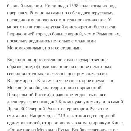
бывшей империи. Но лишь до 1598 года, когда их род
прервался. Романовы сами по себе к древнерусскому
наследию имели очень сомнительное отношение. У
многих из литовско-русской аристократии было среди
Рюриковичей гораздо больше корней, чем у Романовых,
поскольку роднились не только с младшими
Мономаховичами, но и со старшими.
Еще один вопрос: имело ли само государственное
образование, сформированное на основе некоторых
северо-восточных княжеств с центром сначала во
Владимире-на-Клязьме, а через некоторое время — в
Москве (и вообще на территории современной
Центральной России), право претендовать на все
древнерусское наследие? Как мы уже упомянули, в самой
Древней Северной Руси эти территории Русью не
считались. Например, в 1213 г. летописец говорил об
одном из князей, отправившемся в командировку в Киев:
«Он же иде из Москвы в Русь». Вообще северорусские