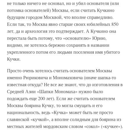
не только ничего не основал, но и убил основателя (или
потомка основателей) Москвы, если считать Кучкино
будущим городом Москвой, что вполне справедливо.
Если так, то Москва явно старше своих юбилейных 850
лет, да и археология это подтверждает. А Кучкино она
перестала быть потому, что «основателю» Юрию,
видимо, не хотелось бережно сохранять в названии
укрепленного потом его людьми поселения имя убитого
Кучки.
Просто очень хотелось считать основателем Москвы
именно Рюриковича и Мономаховича (иначе шапка-то
известная откуда? Не все же знают, что до изготовления в
Средней Азии «Шапки Мономаха» нужно было
подождать еще 200 лет). Если же считать основателем
Москвы боярина Кучку, то могла смущать и его
национальность, ведь «Кучка» может быть не просто
славянской «кучкой», а вполне солидным для боярина из
местных жителей мордовским словом «сокол» («кучкее»).