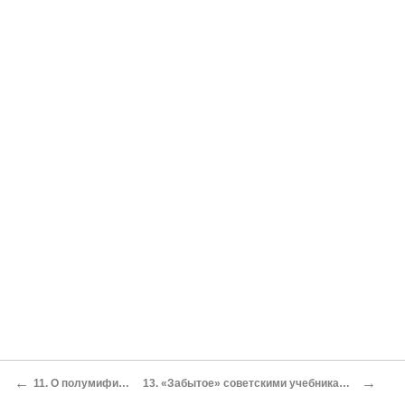
←
→
11. О полумифических «восточных славянах»
13. «Забытое» советскими учебниками столетие украинской истории: Галицкое продолжение Руси