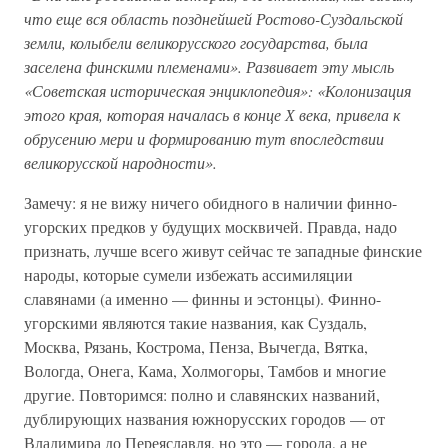
что еще вся область позднейшей Ростово-Суздальской
земли, колыбели великорусского государства, была
заселена финскими племенами». Развивает эту мысль
«Советская историческая энциклопедия»: «Колонизация
этого края, которая началась в конце Х века, привела к
обрусению мери и формированию тут впоследствии
великорусской народности».
Замечу: я не вижу ничего обидного в наличии финно-
угорских предков у будущих москвичей. Правда, надо
признать, лучше всего живут сейчас те западные финские
народы, которые сумели избежать ассимиляции
славянами (а именно — финны и эстонцы). Финно-
угорскими являются такие названия, как Суздаль,
Москва, Рязань, Кострома, Пенза, Вычегда, Вятка,
Вологда, Онега, Кама, Холмогоры, Тамбов и многие
другие. Повторимся: полно и славянских названий,
дублирующих названия южнорусских городов — от
Владимира до Переяславля, но это — города, а не