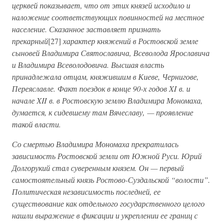
церквей показывает, что от этих князей исходило и
наложение соответствующих повинностей на местное
население. Сказанное заставляет признать
прекарный
[27]
характер княжений в Ростовской земле
сыновей Владимира Святославича, Всеволода Ярославича
и Владимира Всеволодовича. Высшая власть
принадлежала отцам, княжившим в Киеве, Чернигове,
Переяславле. Факт поездок в конце 90-х годов XI в. и
начале XII в. в Ростовскую землю Владимира Мономаха,
думается, к сидевшему там Вячеславу, — проявление
такой власти.
Со смертью Владимира Мономаха прекратилась
зависимость Ростовской земли от Южной Руси. Юрий
Долгорукий стал суверенным князем. Он — первый
самостоятельный князь Ростово-Суздальской “волости”.
Политическая независимость последней, ее
существование как отдельного государственного целого
нашли выражение в фиксации и укреплении ее границ с