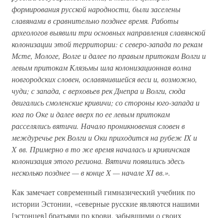
формирования русской народности, были заселены
славянами в сравнительно позднее время. Работы
археологов выявили три основных направления славянской
колонизации этой территории: с северо-запада по рекам
Мсте, Мологе, Волге и далее по правым притокам Волги и
левым притокам Клязьмы шла колонизационная волна
новгородских словен, ославянившейся веси и, возможно,
чуди; с запада, с верховьев рек Днепра и Волги, сюда
двигались смоленские кривичи; со стороны юго-запада и
юга по Оке и далее вверх по ее левым притокам
расселялись вятичи. Начало проникновения словен в
междуречье рек Волги и Оки приходится на рубеж IX и
X вв. Примерно в то же время началась и кривичская
колонизация этого региона. Вятичи появились здесь
несколько позднее — в конце X — начале XI вв.».
Как замечает современный гимназический учебник по
истории Эстонии, «северные русские являются нашими
[эстонцев] братьями по крови, забывшими о своих