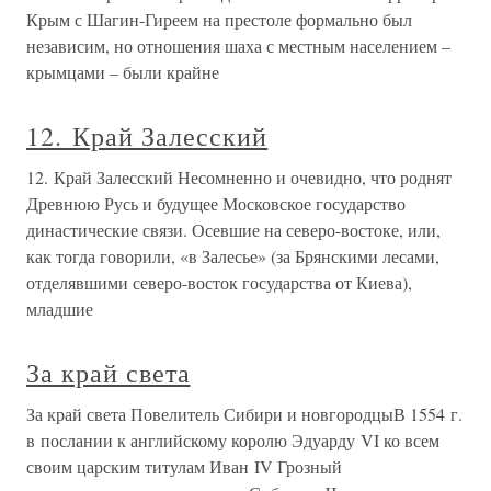
Крым с Шагин-Гиреем на престоле формально был
независим, но отношения шаха с местным населением –
крымцами – были крайне
12. Край Залесский
12. Край Залесский Несомненно и очевидно, что роднят
Древнюю Русь и будущее Московское государство
династические связи. Осевшие на северо-востоке, или,
как тогда говорили, «в Залесье» (за Брянскими лесами,
отделявшими северо-восток государства от Киева),
младшие
За край света
За край света Повелитель Сибири и новгородцыВ 1554 г.
в послании к английскому королю Эдуарду VI ко всем
своим царским титулам Иван IV Грозный