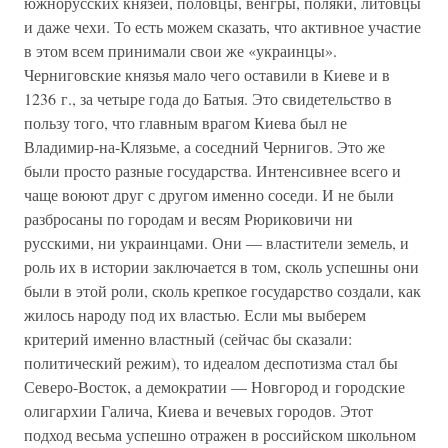
южнорусских князей, половцы, венгры, поляки, литовцы
и даже чехи. То есть можем сказать, что активное участие
в этом всем принимали свои же «украинцы».
Черниговские князья мало чего оставили в Киеве и в
1236 г., за четыре года до Батыя. Это свидетельство в
пользу того, что главным врагом Киева был не
Владимир-на-Клязьме, а соседний Чернигов. Это же
были просто разные государства. Интенсивнее всего и
чаще воюют друг с другом именно соседи. И не были
разбросаны по городам и весям Рюриковичи ни
русскими, ни украинцами. Они — властители земель, и
роль их в истории заключается в том, сколь успешны они
были в этой роли, сколь крепкое государство создали, как
жилось народу под их властью. Если мы выберем
критерий именно властный (сейчас бы сказали:
политический режим), то идеалом деспотизма стал бы
Северо-Восток, а демократии — Новгород и городские
олигархии Галича, Киева и вечевых городов. Этот
подход весьма успешно отражен в российском школьном