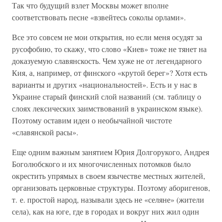
Так что будущий взлет Москвы может вполне
соответствовать песне «взвейтесь соколы орлами».
Все это совсем не мои открытия, но если меня осудят за
русофобию, то скажу, что слово «Киев» тоже не тянет на
доказуемую славянскость. Чем хуже не от легендарного
Кия, а, например, от финского «крутой берег»? Хотя есть
варианты и других «национальностей». Есть и у нас в
Украине старый финский слой названий (см. таблицу о
слоях лексических заимствований в украинском языке).
Поэтому оставим идеи о необычайной чистоте
«славянской расы».
Еще одним важным занятием Юрия Долгорукого, Андрея
Боголюбского и их многочисленных потомков было
окрестить упрямых в своем язычестве местных жителей,
организовать церковные структуры. Поэтому аборигенов,
т. е. простой народ, называли здесь не «селяне» (жители
села), как на юге, где в городах и вокруг них жил один