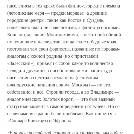
населением в тех краях были финно-угорские племена
(летописные меря — предки мордвы), а древние
городские центры, такие как Ростов и Суздаль,
изначально были не славянскими, а финно-угорскими.
Конечно, младшие Мономаховичи, с некоторой обидой
получившие в наследство эти далекие и бедные края,
построили там свои форпосты, названные по городам-
аналогам с южной родины (но с приставкой
«Залесский»), привели с собой какое-то количество
челяди и дружины, способствовали миграции туда
населения из центра государства (вспомним
южнорусские названия вокруг Москвы) — но это,
собственно, и все. Строили города, а во Владимире —
аналог киевских Золотых ворот, — это был важный
статусный момент в самоопределении от Киева. Но со
славянами все равно были проблемы. Как пишется в
«Словаре Брокгауза и Эфрона»,
«В начале российской истории, в Х столетии, мы видим,