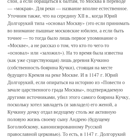
слой, а если обращаться к балтам, то Москва в переводе
— «мокрая». Для реки — название вполне естественное.
Уточним также, что на середину ХІІ в., когда Юрий
Долгорукий типа «основал Москву» (это если принимать
во внимание пышные московские юбилеи, а если быть
точнее — то тогда было лишь первое упоминание о
«Москве», а не рассказ о том, что кто-то чего-то
«основал» или «заложил»). На то время была известна
(как уже существующая) лишь деревня Кучкино
(собственность боярина Кучки), стоящая на месте
будущего Кремля на реке Москве. И в 1147 г. Юрий
Долгорукий, если опираться на историю из «Повести о
зачале царственного града Москвы», подтверждаемую
другими источниками, убил этого самого боярина Кучку,
поскольку хотел завладеть (и завладел) его женой, а
Кучкину дочку отдал ведущему столь же активную
половую жизнь своему сыну Андрею (будущему
Боголюбскому, канонизированному Русской
православной церковью). То есть, в 1147 г. Долгорукий