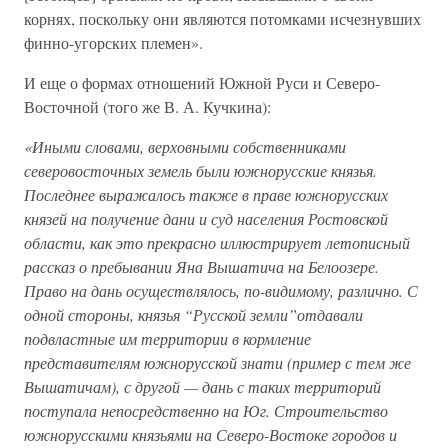
корнях, поскольку они являются потомками исчезнувших
финно-угорских племен».
И еще о формах отношений Южной Руси и Северо-
Восточной (того же В. А. Кучкина):
«Иными словами, верховными собственниками
северовосточных земель были южнорусские князья.
Последнее выражалось также в праве южнорусских
князей на получение дани и суд населения Ростовской
области, как это прекрасно иллюстрирует летописный
рассказ о пребывании Яна Вышатича на Белоозере.
Право на дань осуществлялось, по-видимому, различно. С
одной стороны, князья “Русской земли”отдавали
подвластные им территории в кормление
представителям южнорусской знати (пример с тем же
Вышатичам), с другой — дань с таких территорий
поступала непосредственно на Юг. Строительство
южнорусскими князьями на Северо-Востоке городов и