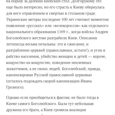
на борьбу за далекий киевский стол. Долгорукому это
еще было интересно, но его страсть к Киеву обернулась
для него отравлением и смертью в стольном граде.
Украинские авторы последние 100 лет считают моментом
появления «русских» или «великороссов» как отдельного
национального образования 1169 г., когда войска Андрея
Боголюбского жестоко разграбили Киев. Описания
летописца весьма печальны: это и сжигание, и
разграбление церквей (православных, кстати!), и угон в
рабство населения, убийство женщин и детей — короче,
кощунство на кощунстве, поведение иноземных
захватчиков, а не своих людей. Боголюбский, правда,
канонизирован Русской православной церковью
(осталось подождать скорой канонизации Ивана
Грозного).
Однако если приобщиться к фактам, не было тогда в
Киеве самого Боголюбского. Была тут небольшая
дружина его брата, а Киев громила коалиция