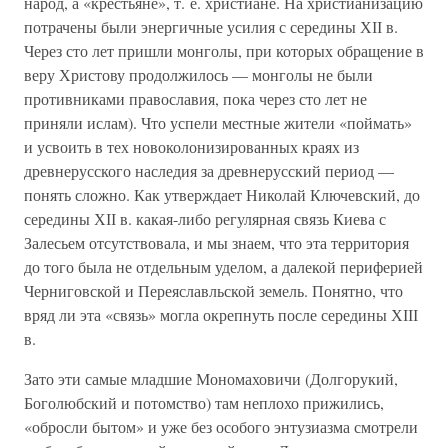
народ, а «крестьяне», т. е. христиане. На христианизацию
потрачены были энергичные усилия с середины ХІІ в.
Через сто лет пришли монголы, при которых обращение в
веру Христову продолжилось — монголы не были
противниками православия, пока через сто лет не
приняли ислам). Что успели местные жители «поймать»
и усвоить в тех новоколонизированных краях из
древнерусского наследия за древнерусский период —
понять сложно. Как утверждает Николай Ключевский, до
середины ХІІ в. какая-либо регулярная связь Киева с
Залесьем отсутствовала, и мы знаем, что эта территория
до того была не отдельным уделом, а далекой периферией
Черниговской и Переяславльской земель. Понятно, что
вряд ли эта «связь» могла окрепнуть после середины ХІІІ
в.
Зато эти самые младшие Мономаховичи (Долгорукий,
Боголюбский и потомство) там неплохо прижились,
«обросли бытом» и уже без особого энтузиазма смотрели