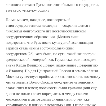
летописи считают Русью юг этого большого государства,
а не свою «малую» родину.
Но мы можем, наверное, поговорить об
этногосударственном наследии — сохранившемся в
лихолетья монгольского ига восточнославянском
государственном образовании. (Можно лишь
подозревать, что Русь после культурной ассимиляции
варягов стала неким восточнославянским
государством[26], хотя была, по сути, такой же пестрой
средневековой империей, как Германская или наследие
внука Карла Великого Лотаря, включавшее Лотарингию
и Италию). Но для Центральной России и земель вблизи
Москвы существует проблема их славянскости, поскольку
мы не знаем в Волго-Окском междуречье летописных
славянских племен; поблизости были кривичи (они еще
долго не могли потом определиться между своими
московскими и литовскими симпатиями, о чем уже
упоминалось) и вятичи в верховьях Оки. Основным же