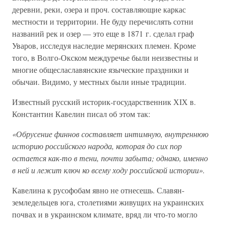
деревни, реки, озера и проч. составляющие каркас
местности и территории. Не буду перечислять сотни
названий рек и озер — это еще в 1871 г. сделал граф
Уваров, исследуя наследие мерянских племен. Кроме
того, в Волго-Окском междуречье были неизвестны и
многие общеслаславянские языческие праздники и
обычаи. Видимо, у местных были иные традиции.
Известный русский историк-государственник ХІХ в.
Константин Кавелин писал об этом так:
«Обрусение финнов составляет интимную, внутреннюю
историю российского народа, которая до сих пор
остается как-то в тени, почти забыта; однако, именно
в ней и лежит ключ ко всему ходу российской истории».
Кавелина к русофобам явно не отнесешь. Славян-
земледельцев юга, столетиями живущих на украинских
почвах и в украинском климате, вряд ли что-то могло