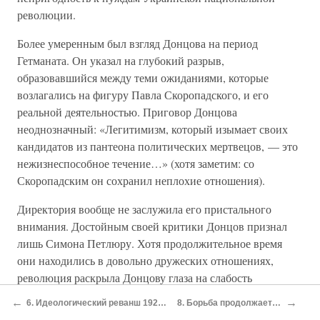
революции.
Более умеренным был взгляд Донцова на период
Гетманата. Он указал на глубокий разрыв,
образовавшийся между теми ожиданиями, которые
возлагались на фигуру Павла Скоропадского, и его
реальной деятельностью. Приговор Донцова
неоднозначный: «Легитимизм, который изымает своих
кандидатов из пантеона политических мертвецов, — это
нежизнеспособное течение…» (хотя заметим: со
Скоропадским он сохранил неплохие отношения).
Директория вообще не заслужила его пристального
внимания. Достойным своей критики Донцов признал
лишь Симона Петлюру. Хотя продолжительное время
они находились в довольно дружеских отношениях,
революция раскрыла Донцову глаза на слабость
Петлюры-политика — его неспособность как лидера
←
→
6. Идеологический реванш 1920-х годов: консерваторы-гетманцы и В. Липинский
8. Борьба продолжается: «воссоединение Украины» и ОУН
противопоставить себя массе, склонность плыть по