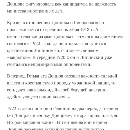
Донцова фигурировала как кандидатура на должность
министра иностранных дел.
Кризис в отношениях Донцова и Скоропадского
прослеживается с середины октября 1918 г. А
окончательный разрыв Донцова с гетманским движением
состоялся в 1920 г., когда он отказался вступить в
организацию Липинского, считая ее слишком
«закрытой». В середине 1920-х он и Липинский уже
считались непримиримыми оппонентами.
В период Гетманата Донцов осознал важность сильной
власти и крестьянскую природу украинской нации, то
есть двух ключевых идей своей будущей доктрины
«действующего национализма».
1922 г. делит историю Галиции на два периода: период
без Донцова и «эпоху Донцова», которая продлилась до
Второй мировой войны. В этот львовский период
Донцов развернул активную публицистическую