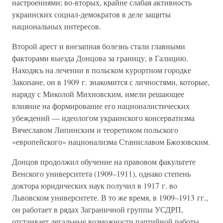
настроениями; во-вторых, крайне слабая активность
украинских социал-демократов в деле защиты
национальных интересов.
Второй арест и внезапная болезнь стали главными
факторами выезда Донцова за границу, в Галицию.
Находясь на лечении в польском курортном городке
Закопане, он в 1909 г. знакомится с личностями, которые,
наряду с Миколой Михновским, имели решающее
влияние на формирование его националистических
убеждений — идеологом украинского консерватизма
Вячеславом Липинским и теоретиком польского
«европейского» национализма Станиславом Бжозовским.
Донцов продолжил обучение на правовом факультете
Венского университета (1909–1911), однако степень
доктора юридических наук получил в 1917 г. во
Львовском университете. В то же время, в 1909–1913 гг.,
он работает в рядах Заграничной группы УСДРП,
отстаивает легальные возможности партийной работы,