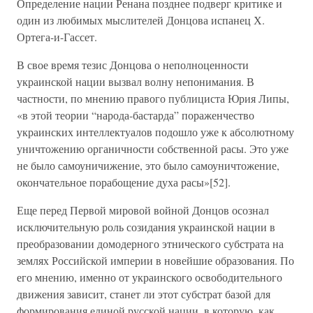
Определение нации Ренана позднее подверг критике и
один из любимых мыслителей Донцова испанец Х.
Ортега-и-Гассет.
В свое время тезис Донцова о неполноценности
украинской нации вызвал волну непонимания. В
частности, по мнению правого публициста Юрия Липы,
«в этой теории “народа-бастарда” пораженчество
украинских интеллектуалов подошло уже к абсолютному
уничтожению органичности собственной расы. Это уже
не было самоуничижение, это было самоуничтожение,
окончательное порабощение духа расы»[52].
Еще перед Первой мировой войной Донцов осознал
исключительную роль созидания украинской нации в
преобразовании домодерного этнического субстрата на
землях Российской империи в новейшие образования. По
его мнению, именно от украинского освободительного
движения зависит, станет ли этот субстрат базой для
формирования единой русской нации, в которую, как