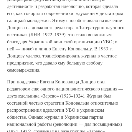
деятельность и разработал идеологию, которая сделала
его, как говорили современники, «духовным диктатором
галицкой молодежи». Этому способствовало назначение
Донцова на должность редактора «Литературно-научного
вестника» (ЛНВ, 1922–1939), что стало возможным
благодаря Украинской воинской организации (УВО; о
ней — ниже) и лично Евгену Коновальцу. В 1933 г.
Донцову удалось трансформировать журнал в частное
предприятие, что давало ему большую свободу
самовыражения.
При поддержке Евгена Коновальца Донцов стал
редактором еще одного националистического издания —
двухнедельника «Зарево» (1923–1924). Журнал был
составной частью стратегии Коновальца относительно
распространения идеологии УВО в украинском
обществе. Однако журнал и Украинская партия
национальной работы (революции — для посвященных)
(1924–1925), созданная на базе группы «Зарево»,