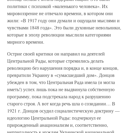
политики с психикой «маленького человека». Их
мировоззрение не отвечало времени, в котором они
жили: «В 1917 году они думали и ощущали мыслями и
чувствами 1848 года». Это были духовные невольники,
которые в эпоху революции мыслили категориями
мирного времени.
Острие своей критики он направил на деятелей
Центральной Рады, которые стремились делать
революцию без нарушения порядка и, в конце концов,
превратили Украину в «сумасшедший дом». Донцов
убежден в том, что Центральная Рада имела (и могла
иметь!) успех лишь пока не выдвинула собственную
программу, пока подстрекала народ к разрушению
старого строя. А вот когда речь шла о созидании… В
1921 г. Донцов осудил социалистическую доктрину —
идеологию Центральной Рады: подчеркнул ее
прирожденный анационализм и, соответственно,
непригодность к нуждам Украинской национальной