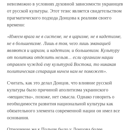
невозможно в условиях духовной зависимости украинцев
от русской культуры. Этот тезис является свидетельством
прагматического подхода Донцова к реалиям своего
времени:
«Имеем врага не в системе, не в царизме, не в кадетизме,
не в большевизме. Лишь в том, чего лишь эманацией
являются и царизм, и кадетизм, и большевизм. Культуру
от политики отделить нельзя… если организм нации
отравлен чуждой ему культурой Востока, то никакая
политическая сепарация ничем нам не поможет».
Считать, как это делал Донцов, что влияние русской
культуры было причиной аполитизма украинского
«мещанства», похоже, нет смысла. Однако говорить о
необходимости развития национальной культуры как
обязательного элемента современной нации он имел все
основания.
Отношение же к Польше было у Донцова более