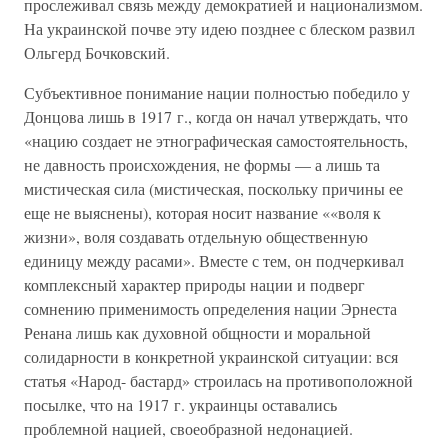
прослеживал связь между демократией и национализмом.
На украинской почве эту идею позднее с блеском развил
Ольгерд Бочковский.
Субъективное понимание нации полностью победило у
Донцова лишь в 1917 г., когда он начал утверждать, что
«нацию создает не этнографическая самостоятельность,
не давность происхождения, не формы — а лишь та
мистическая сила (мистическая, поскольку причины ее
еще не выяснены), которая носит название ««воля к
жизни», воля создавать отдельную общественную
единицу между расами». Вместе с тем, он подчеркивал
комплексный характер природы нации и подверг
сомнению применимость определения нации Эрнеста
Ренана лишь как духовной общности и моральной
солидарности в конкретной украинской ситуации: вся
статья «Народ- бастард» строилась на противоположной
посылке, что на 1917 г. украинцы оставались
проблемной нацией, своеобразной недонацией.