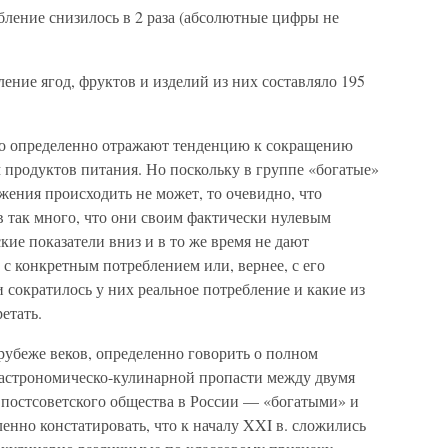
ление снизилось в 2 раза (абсолютные цифры не
ение ягод, фруктов и изделий из них составляло 195
но определенно отражают тенденцию к сокращению
 продуктов питания. Но поскольку в группе «богатые»
ения происходить не может, то очевидно, что
ов так много, что они своим фактически нулевым
кие показатели вниз и в то же время не дают
 с конкретным потреблением или, вернее, с его
и сократилось у них реальное потребление и какие из
етать.
рубеже веков, определенно говорить о полном
гастрономическо-кулинарной пропасти между двумя
постсоветского общества в России — «богатыми» и
нно констатировать, что к началу XXI в. сложились