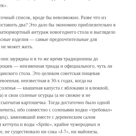
ек».
сочный список, вроде бы невозможно. Разве что из
оставить два? Это дало бы экономию приблизительно в
 натюрмортный антураж новогоднего стола и выглядело
басные изделия — самые предпочтительные для
о не может жить.
и они заурядны и в то же время традиционны до
рошек — неизменная триада и официального, чуть ли
щанского стола. Это целиком советская пищевая
оенная, неизвестная в 30-х годах, когда на
соленья — квашеная капуста с яблоками и клюквой,
) и свои соленые огурцы (а не свежие и не
ссыпчатая картошечка. Тогда достаточно было одной
ючить), ибо совместно с соленьями водки «требовал»
ец), заменявший вместе с деревенским салом
и кетчупа и воды «Sprite», крайне чужеродных и
, не существовало ни сока «J-7», ни майонеза,