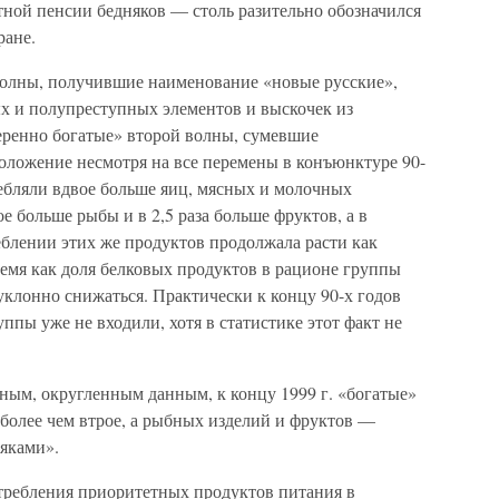
тной пенсии бедняков — столь разительно обозначился
ране.
волны, получившие наименование «новые русские»,
х и полупреступных элементов и выскочек из
еренно богатые» второй волны, сумевшие
оложение несмотря на все перемены в конъюнктуре 90-
требляли вдвое больше яиц, мясных и молочных
е больше рыбы и в 2,5 раза больше фруктов, а в
еблении этих же продуктов продолжала расти как
время как доля белковых продуктов в рационе группы
уклонно снижаться. Практически к концу 90-х годов
ппы уже не входили, хотя в статистике этот факт не
нным, округленным данным, к концу 1999 г. «богатые»
более чем втрое, а рыбных изделий и фруктов —
няками».
требления приоритетных продуктов питания в