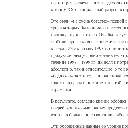
но эта треть отвечала пяти—десятикра
к концу XX в. социальный разрыв в ст
Это были «не очень богатые» первой 
среди которых было немало преступны
низкокультурных слоев. Это были «ум
стабилизировать свое экономическое п
х годов. Уже к началу 1998 г. они по
продуктов, чем условно «бедные», втро
течение 1998—1999 гг. их доля в потр
абсолютно, так и относительно, в то 
«бедняков» за эти годы продолжала не
такие продукты в питание лиц этой гру
отражался.
В результате, согласно крайне обобще
потребляли мясо-молочных продуктов 
вчетверо больше по сравнению с «бед
Эти обобщенные данные об уровне по