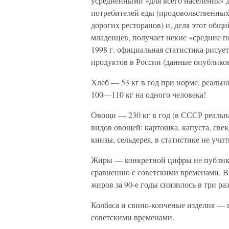
усредненными «для всего населения» д
потребителей еды (продовольственных 
дорогих ресторанов) и, деля этот общи
младенцев, получает некие «средние п
1998 г. официальная статистика рису
продуктов в России (данные опубликова
Хлеб — 53 кг в год при норме, реальн
100—110 кг на одного человека!
Овощи — 230 кг в год (в СССР реальна
видов овощей: картошка, капуста, свекл
кинзы, сельдерея, в статистике не учит
Жиры — конкретной цифры не публик
сравнению с советскими временами. В 
жиров за 90-е годы снизилось в три раз
Колбаса и свино-копченые изделия — п
советскими временами.