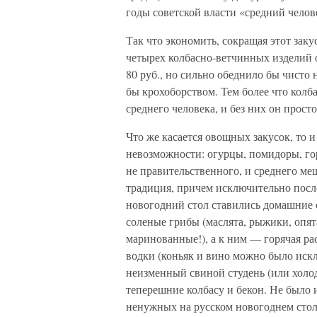
годы советской власти «средний челов
Так что экономить, сокращая этот заку
четырех колбасно-ветчинных изделий 
80 руб., но сильно обеднило бы чисто
бы крохоборством. Тем более что кол
среднего человека, и без них он прост
Что же касается овощных закусок, то 
невозможности: огурцы, помидоры, го
не правительственного, и среднего ме
традиция, причем исключительно послев
новогодний стол ставились домашние 
соленые грибы (маслята, рыжики, опята
маринованные!), а к ним — горячая ра
водки (коньяк и вино можно было искл
неизменный свиной студень (или холод
теперешние колбасу и бекон. Не было 
ненужных на русском новогоднем столе