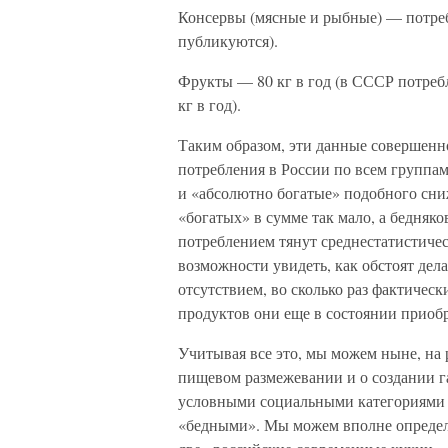
Консервы (мясные и рыбные) — потреб
публикуются).
Фрукты — 80 кг в год (в СССР потребл
кг в год).
Таким образом, эти данные совершен
потребления в России по всем группам
и «абсолютно богатые» подобного сниж
«богатых» в сумме так мало, а бедняк
потреблением тянут среднестатистичес
возможности увидеть, как обстоят дела
отсутствием, во сколько раз фактическ
продуктов они еще в состоянии приобр
Учитывая все это, мы можем ныне, на 
пищевом размежевании и о создании 
условными социальными категориями 
«бедными». Мы можем вполне определе