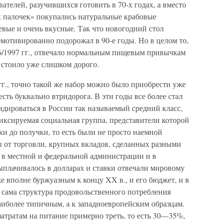
ателей, разучившихся готовить в 70-х годах, а вместо
 палочек» покупались натуральные крабовые
вые и очень вкусные. Так что новогодний стол
емотивированно подорожал в 90-е годы. Но в целом то,
96/1997 гг., отвечало нормальным пищевым привычкам
 стоило уже слишком дорого.
гг., точно такой же набор можно было приобрести уже
о есть буквально втридорога. В эти годы все более стал
идироваться в России так называемый средний класс,
иксируемая социальная группа, представители которой
ки до получки, то есть были не просто наемной
ы от торговли, крупных вкладов, сделанных разными
 в местной и федеральной администрации и в
ыплачивалось в долларах и ставки отвечали мировому
 вполне буржуазным к концу XX в., и его бюджет, и в
е сама структура продовольственного потребления
аиболее типичным, а к западноевропейским образцам.
атратам на питание примерно треть, то есть 30—35%,