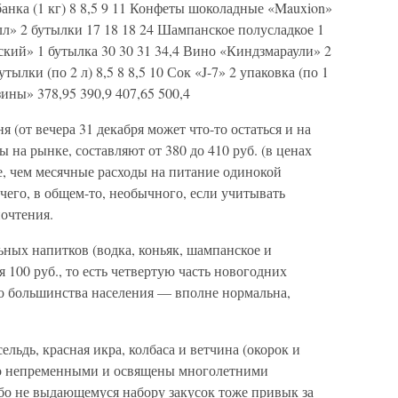
1 банка (1 кг) 8 8,5 9 11 Конфеты шоколадные «Mauxion»
алл» 2 бутылки 17 18 18 24 Шампанское полусладкое 1
ский» 1 бутылка 30 30 31 34,4 Вино «Киндзмараули» 2
утылки (по 2 л) 8,5 8 8,5 10 Сок «J-7» 2 упаковка (по 1
зины» 378,95 390,9 407,65 500,4
я (от вечера 31 декабря может что-то остаться и на
ы на рынке, составляют от 380 до 410 руб. (в ценах
е, чем месячные расходы на питание одинокой
чего, в общем-то, необычного, если учитывать
очтения.
ьных напитков (водка, коньяк, шампанское и
 100 руб., то есть четвертую часть новогодних
го большинства населения — вполне нормальна,
ельдь, красная икра, колбаса и ветчина (окорок и
то непременными и освящены многолетними
бо не выдающемуся набору закусок тоже привык за