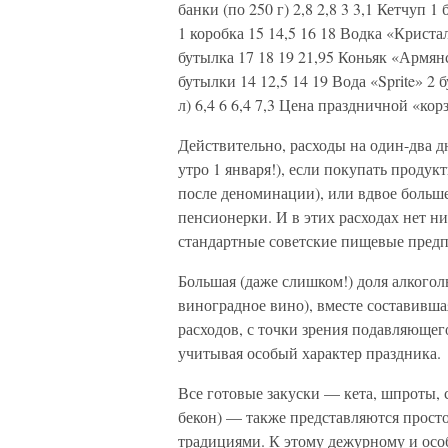
банки (по 250 г) 2,8 2,8 3 3,1 Кетчуп 
1 коробка 15 14,5 16 18 Водка «Крист
бутылка 17 18 19 21,95 Коньяк «Армян
бутылки 14 12,5 14 19 Вода «Sprite» 2 б
л) 6,4 6 6,4 7,3 Цена праздничной «кор
Действительно, расходы на один-два дн
утро 1 января!), если покупать продукт
после деноминации), или вдвое больш
пенсионерки. И в этих расходах нет ни
стандартные советские пищевые предп
Большая (даже слишком!) доля алкогол
виноградное вино), вместе составившая
расходов, с точки зрения подавляюще
учитывая особый характер праздника.
Все готовые закуски — кета, шпроты, с
бекон) — также представляются прос
традициями. К этому дежурному и осо