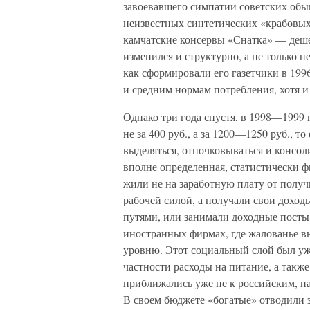
завоевавшего симпатии советских обыв
неизвестных синтетических «крабовых
камчатские консервы «Снатка» — деше
изменился и структурно, а не только н
как сформировали его газетчики в 19
и средним нормам потребления, хотя и
Однако три года спустя, в 1998—1999 
не за 400 руб., а за 1200—1250 руб., т
выделяться, отпочковываться и консол
вполне определенная, статистически ф
жили не на заработную плату от получ
рабочей силой, а получали свои доход
путями, или занимали доходные посты
иностранных фирмах, где жалованье в
уровню. Этот социальный слой был уже
частности расходы на питание, а такж
приближались уже не к российским, н
В своем бюджете «богатые» отводили з