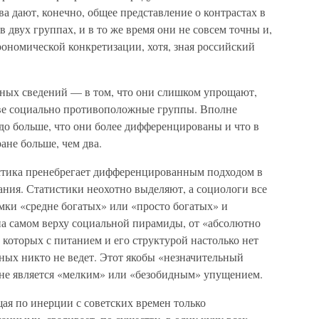
 дают, конечно, общее представление о контрастах в
в двух группах, и в то же время они не совсем точны и,
ономической конкретизации, хотя, зная российский
ных сведений — в том, что они слишком упрощают,
две социально противоположные группы. Вполне
до больше, что они более дифференцированы и что в
ане больше, чем два.
стика пренебрегает дифференцированным подходом в
ания. Статистики неохотно выделяют, а социологи все
мки «средне богатых» или «просто богатых» и
на самом верху социальной пирамиды, от «абсолютно
 которых с питанием и его структурой настолько нет
нных никто не ведет. Этот якобы «незначительный
е не является «мелким» или «безобидным» упущением.
щая по инерции с советских времен только