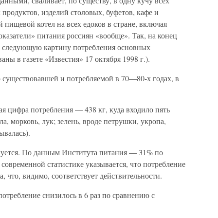
анными, сваливает, по существу, в одну кучу всех
продуктов, изделий столовых, буфетов, кафе и
й пищевой котел на всех едоков в стране, включая
оказатели» питания россиян «вообще». Так, на конец
ет следующую картину потребления основных
ны в газете «Известия» 17 октября 1998 г.).
о существовавшей и потребляемой в 70—80-х годах, в
я цифра потребления — 438 кг, куда входило пять
а, морковь, лук; зелень, вроде петрушки, укропа,
ывалась).
уется. По данным Института питания — 31% по
современной статистике указывается, что потребление
а, что, видимо, соответствует действительности.
отребление снизилось в 6 раз по сравнению с