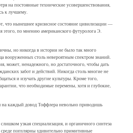
отря на постоянные технические усовершенствования,
сь к лучшему.
ют, что нынешнее кризисное состояние цивилизации —
я этого, по мнению американского футуролога Э.
личны, но никогда в истории не было так много
ща вооруженных столь невероятным спектром знаний.
ия, может, ненадежного, но достаточного, чтобы дать
жданских забот и действий. Никогда столь многие не
щаться и изучать другие культуры. Кроме того,
гарантии, что необходимые перемены, хотя и глубокие,
я на каждый довод Тоффлера невольно приводишь
 слишком узкая специализация, и органичного синтеза
й среде популярны удивительно примитивные