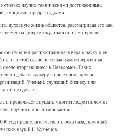
не столько научно-техническими достижениями,
ой, эмоциями, предрассудками.
ить духовную жизнь общества, рассматривая его как
е элементы (энергетику, транспорт, материалы,
рокой публики распространилась вера в науку и ее
отают в этой сфере не только самоотверженные
я, смело вторгающиеся в Неведомое. Таких —
пешно делают карьеру в наше время другие:
организаций. Ученый, служащий бизнесу или
ытий не сделает.
ала и продолжает внушать многим людям ничем не
валы научного прогнозирования.
2000 год предполагал четверть века назад крупный
ческих наук Б.Г. Кузнецов: