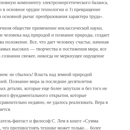
сновную компоненту электроэнергетического баланса,
и в основное орудие технологии и 3) превращение
основной рычаг преобразования характера труда».
оничном обществе применение неклассической науки,
и человека над природой и познание природы, создает
а положение. Все, что дает человеку счастье, начиная
самых высоких — творчества и постижения мира, все
т в сознании свежее, никогда не меркнущее ощущение
ием: не сбылось! Власть над земной природой
цией. Познание мира за последние десятилетия
х деталях, которые еще более запутали и без того не
ного фундаментального открытия, которые
равнительно недавно, не удалось реализовать. Вера в
ается.
сатель-фантаст и философ С. Лем в книге «Сумма
, что противостоять технике может только… более