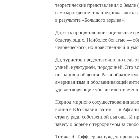
теоретические представления о Земле (
самозарождение; так предполагалось в
в результате «Большого взрыва»).
Да, есть процветающие социальные гр
бедствующих. Наиболее богатые — обы
человеческого, их нравственный и ум
Да, туристов предостаточно, но ведь о
умней, культурней, порядочней. Это вс
познания и общения. Разнообразие кул
американизма и оболванивающей антик
удовлетворяющие убогие или низменн
Период мирного сосуществования заве
война в Югославии, затем — в Афган
страну ради собственной выгоды. И 
завесу о борьбе с терроризмом за своб
Тот же Э. Тоффлер вынужден признать