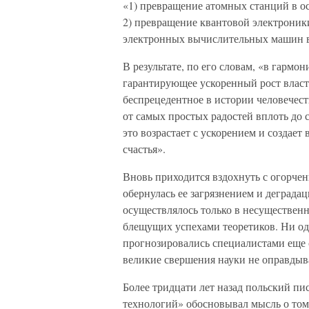
«1) превращение атомных станций в о
2) превращение квантовой электроник
электронных вычислительных машин в 
В результате, по его словам, «в гарм
гарантирующее ускоренный рост власт
беспрецедентное в истории человечеств
от самых простых радостей вплоть до 
это возрастает с ускорением и создае
счастья».
Вновь приходится вздохнуть с огорчен
обернулась ее загрязнением и деграда
осуществлялось только в несущественны
блещущих успехами теоретиков. Ни од
прогнозировались специалистами еще с
великие свершения науки не оправдыв
Более тридцати лет назад польский пи
технологий» обосновывал мысль о том