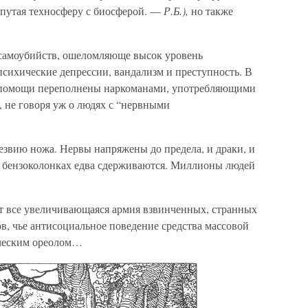
 путая техносферу с биосферой. —
Р.Б.),
но также
самоубийств, ошеломляюще высок уровень
сихические депрессии, вандализм и преступность. В
помощи переполнены наркоманами, употребляющими
, не говоря уж о людях с “нервными
езвию ножа. Нервы напряжены до предела, и драки, и
а бензоколонках едва сдерживаются. Миллионы людей
ет все увеличивающаяся армия взвинченных, странных
ов, чье антисоциальное поведение средства массовой
ческим ореолом…