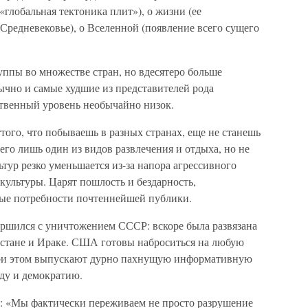
«глобальная тектоника плит»), о жизни (ее
 Средневековье), о Вселенной (появление всего сущего
уппы во множестве стран, но вдесятеро больше
чно и самые худшие из представителей рода
ственный уровень необычайно низок.
ттого, что побываешь в разных странах, еще не станешь
его лишь один из видов развлечения и отдыха, но не
ьтур резко уменьшается из-за напора агрессивного
ультуры. Царят пошлость и бездарность,
ые потребности почтеннейшей публики.
ршился с уничтожением СССР: вскоре была развязана
истане и Ираке. США готовы наброситься на любую
при этом выпускают дурно пахнущую информативную
оду и демократию.
: «Мы фактически переживаем не просто разрушение