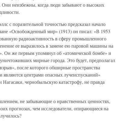
 Они неизбежны, когда люди забывают о высоких
едливости.
ллс с поразительной точностью предсказал начало
мане «Освобожденный мир» (1913) он писал: «В 1953
ованную радиоактивность в сферу промышленного
менение ее выразилось в замене ею паровой машины на
». Он же первым упомянул об «атомической бомбе» и
 уничтоживших мирные города. Это будет, предполагал
зрыв», после которого обширные пространства
и являются центрами опасных лучеиспусканий»
 Нагасаки, чернобыльскую катастрофу, не правда
лением, не забывающие о нравственных ценностях,
оих прогнозах, чем исследователи, опирающиеся на
олучилось?