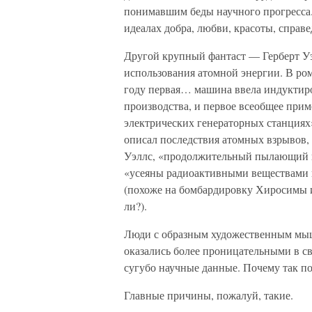
понимавшим беды научного прогресса.
идеалах добра, любви, красоты, справ
Другой крупный фантаст — Герберт Уэ
использования атомной энергии. В ро
году первая… машина ввела индуктир
производства, и первое всеобщее при
электрических генераторных станциях
описал последствия атомных взрывов,
Уэллс, «продолжительный пылающий в
«усеяны радиоактивными веществами 
(похоже на бомбардировку Хиросимы и
ли?).
Люди с образным художественным мыш
оказались более проницательными в св
сугубо научные данные. Почему так п
Главные причины, пожалуй, такие.