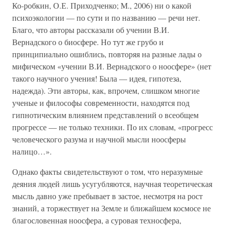
Ко-робкин, О.Е. Приходченко; М., 2006) ни о какой
психоэкологии — по сути и по названию — речи нет.
Благо, что авторы рассказали об учении В.И.
Вернадского о биосфере. Но тут же грубо и
принципиально ошиблись, повторяя на разные лады о
мифическом «учении В.И. Вернадского о ноосфере» (нет
такого научного учения! Была — идея, гипотеза,
надежда). Эти авторы, как, впрочем, слишком многие
ученые и философы современности, находятся под
гипнотическим влиянием представлений о всеобщем
прогрессе — не только техники. По их словам, «прогресс
человеческого разума и научной мысли ноосферы
налицо…».
Однако факты свидетельствуют о том, что неразумные
деяния людей лишь усугубляются, научная теоретическая
мысль давно уже пребывает в застое, несмотря на рост
знаний, а торжествует на Земле и ближайшем космосе не
благословенная ноосфера, а суровая техносфера,