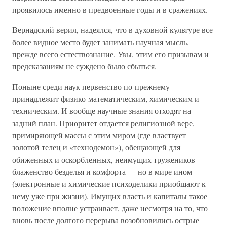
проявилось именно в предвоенные годы и в сражениях.
Вернадский верил, надеялся, что в духовной культуре все
более видное место будет занимать научная мысль,
прежде всего естествознание. Увы, этим его призывам и
предсказаниям не суждено было сбыться.
Поныне среди наук первенство по-прежнему
принадлежит физико-математическим, химическим и
техническим. И вообще научные знания отходят на
задний план. Приоритет отдается религиозной вере,
примиряющей массы с этим миром (где властвует
золотой телец и «технодемон»), обещающей для
обиженных и оскорбленных, неимущих тружеников
блаженство безделья и комфорта — но в мире ином
(электронные и химические психоделики приобщают к
нему уже при жизни). Имущих власть и капиталы такое
положение вполне устраивает, даже несмотря на то, что
вновь после долгого перерыва возобновились острые