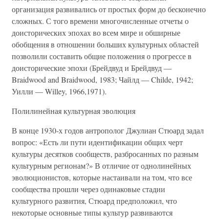
организация развивались от простых форм до бесконечно
сложных. С того времени многочисленные отчеты о
доисторических эпохах во всем мире и обширные
обобщения в отношении больших культурных областей
позволили составить общие положения о прогрессе в
доисторические эпохи (Брейдвуд и Брейдвуд —
Braidwood and Braidwood, 1983; Чайлд — Childe, 1942;
Уилли — Willey, 1966,1971).
Полилинейная культурная эволюция
В конце 1930-х годов антрополог Джулиан Стюард задал
вопрос: «Есть ли пути идентификации общих черт
культуры десятков сообществ, разбросанных по разным
культурным регионам?» В отличие от однолинейных
эволюционистов, которые настаивали на том, что все
сообщества прошли через одинаковые стадии
культурного развития, Стюард предположил, что
некоторые основные типы культур развиваются