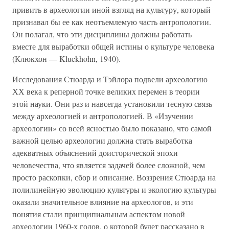
привить в археологии иной взгляд на культуру, который
признавал бы ее как неотъемлемую часть антропологии.
Он полагал, что эти дисциплины должны работать
вместе для выработки общей истины о культуре человека
(Клюкхон — Kluckhohn, 1940).
Исследования Стюарда и Тэйлора подвели археологию
ХХ века к реперной точке великих перемен в теории
этой науки. Они раз и навсегда установили тесную связь
между археологией и антропологией. В «Изучении
археологии» со всей ясностью было показано, что самой
важной целью археологии должна стать выработка
адекватных объяснений доисторической эпохи
человечества, что является задачей более сложной, чем
просто раскопки, сбор и описание. Воззрения Стюарда на
полилинейную эволюцию культуры и экологию культуры
оказали значительное влияние на археологов, и эти
понятия стали принципиальным аспектом новой
археологии 1960-х годов, о которой будет рассказано в