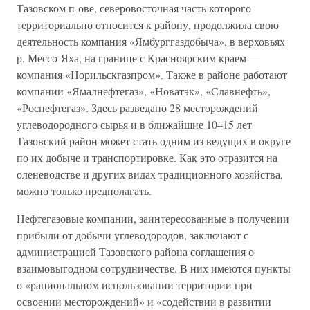
Тазовском п-ове, северовосточная часть которого
территориально относится к району, продолжила свою
деятельность компания «Ямбурггаздобыча», в верховьях
р. Мессо-Яха, на границе с Красноярским краем —
компания «Норильскгазпром». Также в районе работают
компании «Ямалнефтегаз», «Новатэк», «Славнефть»,
«Роснефтегаз». Здесь разведано 28 месторождений
углеводородного сырья и в ближайшие 10–15 лет
Тазовский район может стать одним из ведущих в округе
по их добыче и транспортировке. Как это отразится на
оленеводстве и других видах традиционного хозяйства,
можно только предполагать.
Нефтегазовые компании, заинтересованные в получении
прибыли от добычи углеводородов, заключают с
администрацией Тазовского района соглашения о
взаимовыгодном сотрудничестве. В них имеются пункты
о «рациональном использовании территории при
освоении месторождений» и «содействии в развитии