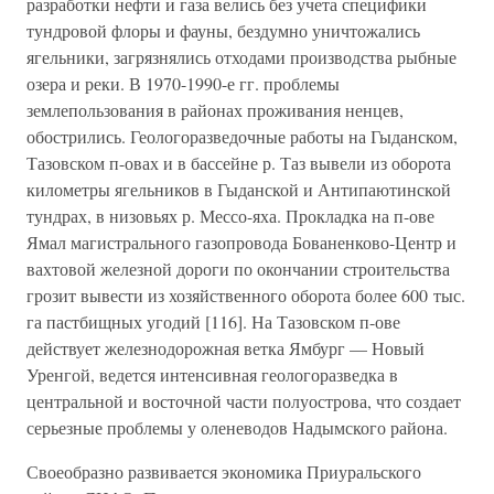
разработки нефти и газа велись без учета специфики
тундровой флоры и фауны, бездумно уничтожались
ягельники, загрязнялись отходами производства рыбные
озера и реки. В 1970-1990-е гг. проблемы
землепользования в районах проживания ненцев,
обострились. Геологоразведочные работы на Гыданском,
Тазовском п-овах и в бассейне р. Таз вывели из оборота
километры ягельников в Гыданской и Антипаютинской
тундрах, в низовьях р. Мессо-яха. Прокладка на п-ове
Ямал магистрального газопровода Бованенково-Центр и
вахтовой железной дороги по окончании строительства
грозит вывести из хозяйственного оборота более 600 тыс.
га пастбищных угодий [116]. На Тазовском п-ове
действует железнодорожная ветка Ямбург — Новый
Уренгой, ведется интенсивная геологоразведка в
центральной и восточной части полуострова, что создает
серьезные проблемы у оленеводов Надымского района.
Своеобразно развивается экономика Приуральского