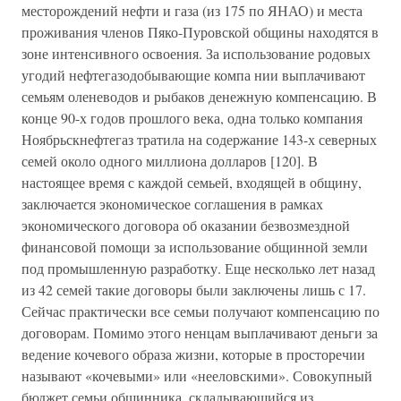
месторождений нефти и газа (из 175 по ЯНАО) и места
проживания членов Пяко-Пуровской общины находятся в
зоне интенсивного освоения. За использование родовых
угодий нефтегазодобывающие компа нии выплачивают
семьям оленеводов и рыбаков денежную компенсацию. В
конце 90-х годов прошлого века, одна только компания
Ноябрьскнефтегаз тратила на содержание 143-х северных
семей около одного миллиона долларов [120]. В
настоящее время с каждой семьей, входящей в общину,
заключается экономическое соглашения в рамках
экономического договора об оказании безвозмездной
финансовой помощи за использование общинной земли
под промышленную разработку. Еще несколько лет назад
из 42 семей такие договоры были заключены лишь с 17.
Сейчас практически все семьи получают компенсацию по
договорам. Помимо этого ненцам выплачивают деньги за
ведение кочевого образа жизни, которые в просторечии
называют «кочевыми» или «нееловскими». Совокупный
бюджет семьи общинника, складывающийся из