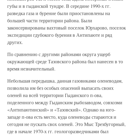
губы и в гыданской тундре. В середине 1990-х гг.
разведка газа и бурение были приостановлены на
большей части территории района. Были
законсервированы вахтовый поселок Юрхарово, поселок
экспедиции гдубокого бурения в Антипаюте и ряд
других.
По сравнению с другими районами округа ущерб
окружающей среде Тазовского района был нанесен в то
время незначительный.
Небольшая передышка, данная газовиками оленеводам,
позволила им без особых опасений выпасать своих
оленей на всей территории Гыданского п-ова,
поделенного между Гыданским рыбозаводом, совхозми
«Антипаютинский» и «Тазовский». Однако на юго-
западе п-ова есть место, куда оленеводы стараются и
сегодня не пускать свох оленей. Это Мыс Трехбугорный,
где в начале 1970-х гг. геологоразведчиками был