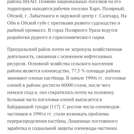
района ЯНАО. Помимо национальных поселков на его
территории находятся рабочие поселки Харп, Полярный,
Обской, г. Лабытнанги и окружной центр г. Салехард. На
Оби и Обской губе с притоками развито судоходство и
рыбный промысел. В горах Полярного Урала ведутся
разработки рудного и горнохимического сырья.
Приуральский район почти не затронула хозяйственная
деятельность, связанная с освоением нефтегазовых
ресурсов. Основной хозяйства сельского населения
района является оленеводство, 77,5 % площади района
занимают оленьи пастбища. В начале 1990х гг. поголовье
оленей в районе достигло 60000 голов, после чего
начался спад и, оно сократилось почти на половину.
Большая часть поголовья оленей выпасается в
Байдарацкой тундре [117]. С ростом числа оленеводов-
частников в 1990-е гг. стали возникать проблемы
перераспределения пастбищ. Лишенные постоянного
заработка и социальной защиты оленеводы-частники