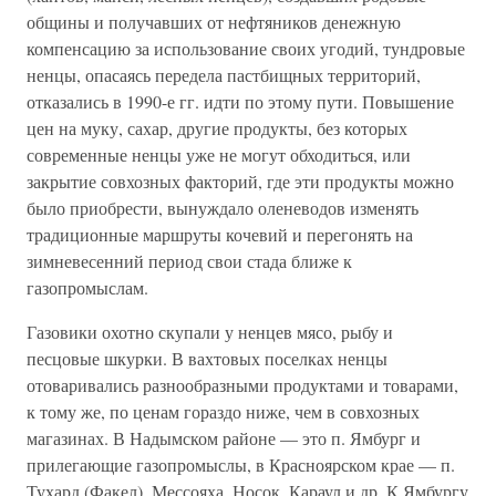
общины и получавших от нефтяников денежную
компенсацию за использование своих угодий, тундровые
ненцы, опасаясь передела пастбищных территорий,
отказались в 1990-е гг. идти по этому пути. Повышение
цен на муку, сахар, другие продукты, без которых
современные ненцы уже не могут обходиться, или
закрытие совхозных факторий, где эти продукты можно
было приобрести, вынуждало оленеводов изменять
традиционные маршруты кочевий и перегонять на
зимневесенний период свои стада ближе к
газопромыслам.
Газовики охотно скупали у ненцев мясо, рыбу и
песцовые шкурки. В вахтовых поселках ненцы
отоваривались разнообразными продуктами и товарами,
к тому же, по ценам гораздо ниже, чем в совхозных
магазинах. В Надымском районе — это п. Ямбург и
прилегающие газопромыслы, в Красноярском крае — п.
Тухард (Факел), Мессояха, Носок, Караул и др. К Ямбургу