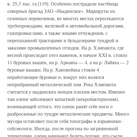
в. 25,3 тыс. га [119]. Особенно пострадали пастбища
северных бригад ЗАО «Ныдинское». Маршруты их
сезонных перекочевок, во многих местах пересекаются
трубопроводами, железной и автомобильной дорогами,
газопромыслами, а также зонами отчуждения, с
перепаханной тракторами и бульдозерами тундрой и
завалами промышленных отходов. На р. Хэмпаюта, где
весной происходит отел важенок, в начале XXI в. стояло
11 буровых вышек, на р. Аркаяха — 4, а на р. Лайяха — 2
буровые вышки. На р. Хановейяха стояли 4
неработающие буровые и, вокруг них валялся
неприбранный металлический лом. Река Хэмпаюта
считается у ныдинских ненцев плохим местом. Именно
там олени заболевают копыткой (некробактериозом),
возникающей оттого, что олени ранят себе ноги о
разбросанные по тундре металлические предметы. Много
мусора оставляют после себя топографы и взрывники-
сейсмологи. Иногда, после прогона по загрязненной
территории, олени начинают болеть потому, что съели