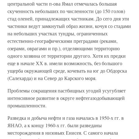
центральной части п-ова Ямал отмечалась большая
скученность небольших по численности (до 150 голов)
стад оленей, принадлежащих частникам. До сего дня эти
частники ведут замкнутый образ жизни, кочуя со стадами
на небольших участках тундры, ограниченных
естественно-географическими преградами (реками,
озерами, оврагами и пр.), отделяющими территорию
одного хозяина от территории другого. Хотя их предки
еще в начале ХХ в. имели возможность, без большого
ущерба окружающей среде, кочевать на юг до Обдорска
(Салехарда) и на Север до Карского моря.
Проблемы сокращения пастбищных угодий усугубляет
интенсивное развитие в округе нефтегазодобывающей
промышленности.
Разведка и добыча нефти и газа началась в 1950-х гг. в
ЯНАО, а к концу 1960-х гг. были разведаны
месторождения в низовьях Енисея. С самого начала