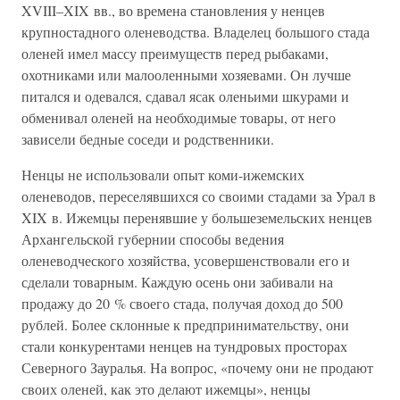
XVIII–XIX вв., во времена становления у ненцев
крупностадного оленеводства. Владелец большого стада
оленей имел массу преимуществ перед рыбаками,
охотниками или малооленными хозяевами. Он лучше
питался и одевался, сдавал ясак оленьими шкурами и
обменивал оленей на необходимые товары, от него
зависели бедные соседи и родственники.
Ненцы не использовали опыт коми-ижемских
оленеводов, переселявшихся со своими стадами за Урал в
XIX в. Ижемцы перенявшие у большеземельских ненцев
Архангельской губернии способы ведения
оленеводческого хозяйства, усовершенствовали его и
сделали товарным. Каждую осень они забивали на
продажу до 20 % своего стада, получая доход до 500
рублей. Более склонные к предпринимательству, они
стали конкурентами ненцев на тундровых просторах
Северного Зауралья. На вопрос, «почему они не продают
своих оленей, как это делают ижемцы», ненцы