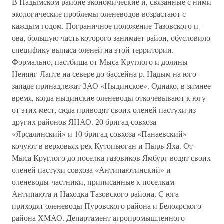
В Надымском районе экономические и, связанные с ними
экологические проблемы оленеводов возрастают с
каждым годом. Пограничное положение Тазовского п-
ова, большую часть которого занимает район, обусловило
специфику выпаса оленей на этой территории.
Формально, пастбища от Мыса Круглого и долины
Ненянг-Лапте на севере до бассейна р. Надым на юго-
западе принадлежат ЗАО «Ныдинское». Однако, в зимнее
время, когда ныдинские оленеводы откочевывают к югу
от этих мест, сюда приводят своих оленей пастухи из
других районов ЯНАО. 20 бригад совхоза
«Ярсалинский» и 10 бригад совхоза «Панаевский»
кочуют в верховьях рек Кутопьюган и Пырь-Яха. От
Мыса Круглого до поселка газовиков Ямбург водят своих
оленей пастухи совхоза «Антипаютинский» и
оленеводы-частники, приписанные к поселкам
Антипаюта и Находка Тазовского района. С юга
приходят оленеводы Пуровского района и Белоярского
района ХМАО. Департамент агропромышленного