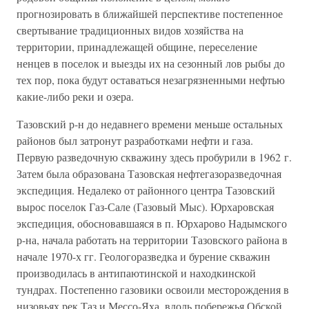
прогнозировать в ближайшей перспективе постепенное
свертывание традиционных видов хозяйства на
территории, принадлежащей общине, переселение
ненцев в поселок и выезды их на сезонный лов рыбы до
тех пор, пока будут оставаться незагрязненными нефтью
какие-либо реки и озера.
Тазовский р-н до недавнего времени меньше остальных
районов был затронут разработками нефти и газа.
Первую разведочную скважину здесь пробурили в 1962 г.
Затем была образована Тазовская нефтегазоразведочная
экспедиция. Недалеко от районного центра Тазовский
вырос поселок Газ-Сале (Газовый Мыс). Юрхаровская
экспедиция, обосновавшаяся в п. Юрхарово Надымского
р-на, начала работать на территории Тазовского района в
начале 1970-х гг. Геологоразведка и бурение скважин
производилась в антипаютинской и находкинской
тундрах. Постепенно газовики освоили месторождения в
низовьях рек Таз и Мессо-Яха, вдоль побережья Обской