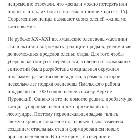
непременно отвечали, что «деньги можно потерять или
пропить, а так, их богатство само по земле ходит» [115].
Современные ненцы называют своих оленей «живыми
консервами».
На рубеже XX–XXI вв. ямальские оленеводы-частники
стали активно возрождать традиции предков, увеличивая
до возможных пределов оленьи стада. Для того чтобы
уберечь пастбища от перевыпаса, а оленей от возможных
эпизоотий была разработана специальная окружная
программа развития оленеводства, в рамках которой
несколько лет подряд оленеводы Ямальского района
продавали по 1000 голов оленей совхозу Верхне-
Пуровский. Однако и это не помогло решить проблему до
конца. Тундровые олени плохо приживались в
лесотундре. Поэтому первоначальная задача «влить
свежую кровь в совхозное поголовье», была заменена
созданием отдельных стад и формированием новых
бригад оленеводов. В то же время, в северной и