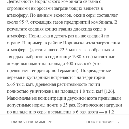
Деятельность Норильского комбината связана с
огромными выбросами загрязняющих веществ в
атмосферу. По данным экологов, оксид серы составляет
около 95 % отходящих газов предприятий комбината. В
результате средняя концентрация диоксида серы в
атмосфере Норильска в десять раз выше средней по
стране. Например, в районе Норильска из-за загрязнения
атмосферы (достигавшего 22,5 млн. т. газообразных и
твердых выбросов в год в конце 1980-х гг.) кислотные
дожди выпадают на площади 400 тыс. км? (что
превышает тенрриторию Германии). Поврежденные
деревья и кустарники встречаются на территории
5,65 тыс. км?. Древесная растительность почти
полностью уничтожена на площади 1,8 тыс. км? [126].
Максимальные концентрации двуокиси азота превышали
допустимые нормы почти в 25 раз. Критические нагрузки
по выпадению серы превышены в 6 раз, азота — в 1,2
раза [127].
←
→
ГЛАВА VII НА ТАЙМЫРЕ
ПОСЛЕСЛОВИЕ