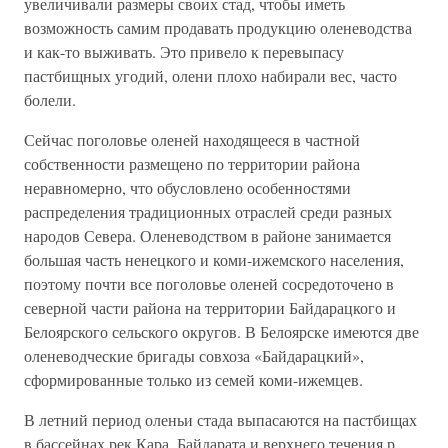
увеличивали размеры своих стад, чтобы иметь
возможность самим продавать продукцию оленеводства
и как-то выживать. Это привело к перевыпасу
пастбищных угодий, олени плохо набирали вес, часто
болели.
Сейчас поголовье оленей находящееся в частной
собственности размещено по территории района
неравномерно, что обусловлено особенностями
распределения традиционных отраслей среди разных
народов Севера. Оленеводством в районе занимается
большая часть ненецкого и коми-ижемского населения,
поэтому почти все поголовье оленей сосредоточено в
северной части района на территории Байдарацкого и
Белоярского сельского округов. В Белоярске имеются две
оленеводческие бригады совхоза «Байдарацкий»,
сформированные только из семей коми-ижемцев.
В летний период оленьи стада выпасаются на пастбищах
в бассейнах рек Кара, Байдарата и верхнего течения р.