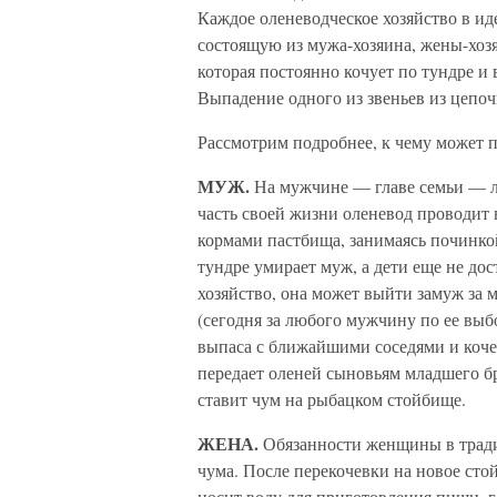
Каждое оленеводческое хозяйство в ид
состоящую из мужа-хозяина, жены-хозя
которая постоянно кочует по тундре и
Выпадение одного из звеньев из цепоч
Рассмотрим подробнее, к чему может 
МУЖ.
На мужчине — главе семьи — л
часть своей жизни оленевод проводит в
кормами пастбища, занимаясь починко
тундре умирает муж, а дети еще не дос
хозяйство, она может выйти замуж за 
(сегодня за любого мужчину по ее выб
выпаса с ближайшими соседями и кочев
передает оленей сыновьям младшего бра
ставит чум на рыбацком стойбище.
ЖЕНА.
Обязанности женщины в тради
чума. После перекочевки на новое стой
носит воду для приготовления пищи, г