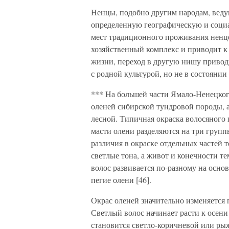
Ненцы, подобно другим народам, вед
определенную географическую и соци
мест традиционного проживания ненце
хозяйственный комплекс и приводит к
жизни, переход в другую нишу приводи
с родной культурой, но не в состояни
*** На большей части Ямало-Ненецко
оленей сибирской тундровой породы, 
лесной. Типичная окраска волосяного 
масти олени разделяются на три группы
различия в окраске отдельных частей т
светлые тона, а живот и конечности те
волос развивается по-разному на осно
пегие олени [46].
Окрас оленей значительно изменяется 
Светлый волос начинает расти к осени
становится светло-коричневой или ры