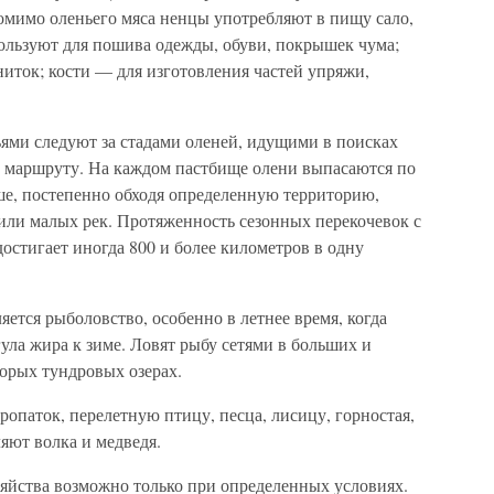
омимо оленьего мяса ненцы употребляют в пищу сало,
пользуют для пошива одежды, обуви, покрышек чума;
иток; кости — для изготовления частей упряжи,
ьями следуют за стадами оленей, идущими в поисках
у маршруту. На каждом пастбище олени выпасаются по
ьше, постепенно обходя определенную территорию,
ли малых рек. Протяженность сезонных перекочевок с
достигает иногда 800 и более километров в одну
ется рыболовство, особенно в летнее время, когда
гула жира к зиме. Ловят рыбу сетями в больших и
торых тундровых озерах.
ропаток, перелетную птицу, песца, лисицу, горностая,
ляют волка и медведя.
зяйства возможно только при определенных условиях.