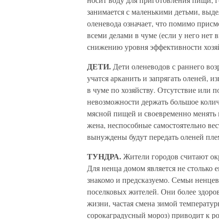
занимается с маленькими детьми, выд
оленевода означает, что помимо присм
всеми делами в чуме (если у него нет 
снижению уровня эффективности хозя
ДЕТИ.
Дети оленеводов с раннего воз
учатся арканить и запрягать оленей, 
в чуме по хозяйству. Отсутствие или п
невозможности держать большое количе
мясной пищей и своевременно менять 
жена, неспособные самостоятельно вес
вынуждены будут передать оленей пл
ТУНДРА.
Жители городов считают ок
Для ненца домом является не столько е
знакомо и предсказуемо. Семьи ненцев
поселковых жителей. Они более здоро
жизни, частая смена зимой температур
сорокаградусный мороз) приводит к ро