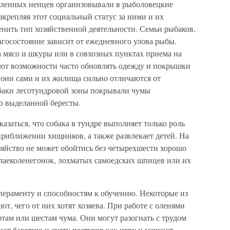
оленных ненцев организовывали в рыболовецкие
закрепляя этот социальный статус за ними и их
нить тип хозяйственной деятельности. Семьи рыбаков,
лагосостояние зависит от ежедневного улова рыбы.
 мясо и шкуры или в совхозных пунктах приема на
меют возможности часто обновлять одежду и покрышки
 они сами и их жилища сильно отличаются от
баки лесотундровой зоны покрывали чумы
о выделанной бересты.
азаться, что собака в тундре выполняет только роль
приближении хищников, а также развлекает детей. На
зяйство не может обойтись без четырехшести хорошо
лаеколенегонок, лохматых самоедских шпицев или их
пераменту и способностям к обучению. Некоторые из
т, чего от них хотят хозяева. При работе с оленями
там или шестам чума. Они могут разогнать с трудом
ют беготню и суету пастухов как игру и мешают