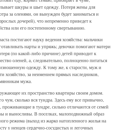
елывает шкуры и шьет одежду. Потеря жены для
отра за оленями, он вынужден будет заниматься и
взрослых дочерей), что непременно приведет к
йства или его постепенному свертыванию.
раста постигают науку ведения хозяйства: мальчики
изготавливать нарты и упряжь; девочки помогают матери
отеря (по какой-либо причине) детей приводит к
ство оленей, а, следовательно, полноценно питаться
изношенную одежду. К тому же, к старости, муж и
ти хозяйство, за неимением прямых наследников,
емянникам мужа.
ружающее их пространство квартиры своим домом.
го чум, сколько вся тундра. Здесь ему все привычно,
, проживающие в тундре, сильно отличаются от семей
вы и выносливы. В поселках, малоподвижный образ
ного режима (выход из жарко натопленного жилья на
сту у ненцев сердечно-сосудистых и легочных