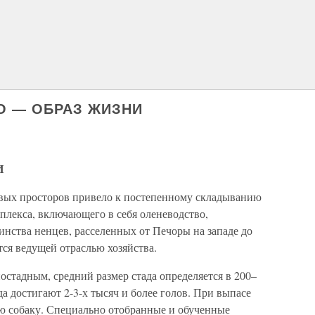
ВО — ОБРАЗ ЖИЗНИ
И
вых просторов привело к постепенному складыванию
плекса, включающего в себя оленеводство,
инства ненцев, расселенных от Печоры на западе до
тся ведущей отраслью хозяйства.
остадным, средний размер стада определяется в 200–
да достигают 2-3-х тысяч и более голов. При выпасе
ю собаку. Специально отобранные и обученные