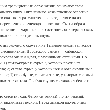
ущим традиционный образ жизни, занимают свою
альную нишу. Интенсивное хозяйственное освоение
в оказывает разрушительное воздействие на их
 переселению оленеводов в поселки. Смена образа
т ненцев в маргинальное состояние, они теряют связь
и полностью воспринять иную.
го автономного округа и на Таймыре ненцы выпасают
а лесные ненцы Пуровского района — сибирской
покрова оленей бурая, с различными оттенками. По
: 1) темно-бурые и бурые, у которых почти нет
ела; 2) светло-бурые, у которых шея и бока окрашены в
мные; 3) серо-бурые, серые и чалые, у которых светлый
вных частях тела. Особую группу составляют белые и
по сезонам года. Летом он темный, почти черный.
 и заканчивает весной. Перед линькой шкура оленя
жей.