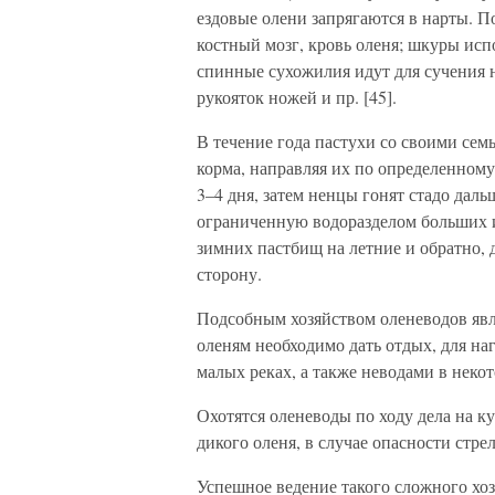
ездовые олени запрягаются в нарты. П
костный мозг, кровь оленя; шкуры ис
спинные сухожилия идут для сучения н
рукояток ножей и пр. [45].
В течение года пастухи со своими сем
корма, направляя их по определенном
3–4 дня, затем ненцы гонят стадо дал
ограниченную водоразделом больших и
зимних пастбищ на летние и обратно, 
сторону.
Подсобным хозяйством оленеводов явля
оленям необходимо дать отдых, для на
малых реках, а также неводами в неко
Охотятся оленеводы по ходу дела на ку
дикого оленя, в случае опасности стре
Успешное ведение такого сложного хо