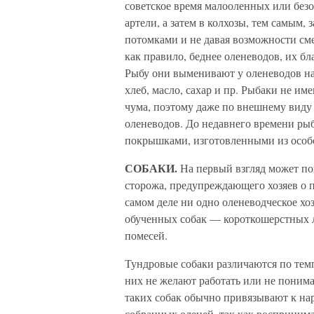
советское время малооленных или без
артели, а затем в колхозы, тем самым, 
потомками и не давая возможности сме
как правило, беднее оленеводов, их б
Рыбу они выменивают у оленеводов на
хлеб, масло, сахар и пр. Рыбаки не и
чума, поэтому даже по внешнему виду
оленеводов. До недавнего времени ры
покрышками, изготовленными из особ
СОБАКИ.
На первый взгляд может пок
сторожа, предупреждающего хозяев о 
самом деле ни одно оленеводческое хо
обученных собак — короткошерстных 
помесей.
Тундровые собаки различаются по тем
них не желают работать или не понимаю
таких собак обычно привязывают к нар
собранных оленей, так как воспринима