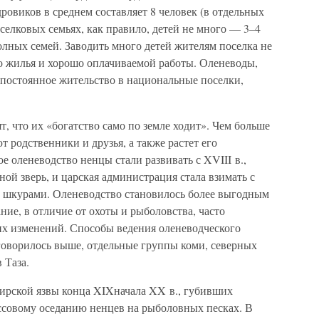
ровиков в среднем составляет 8 человек (в отдельных
поселковых семьях, как правило, детей не много — 3–4
полных семей. Заводить много детей жителям поселка не
го жилья и хорошо оплачиваемой работы. Оленеводы,
постоянное жительство в национальные поселки,
т, что их «богатство само по земле ходит». Чем больше
т родственники и друзья, а также растет его
е оленеводство ненцы стали развивать с XVIII в.,
ой зверь, и царская администрация стала взимать с
и шкурами. Оленеводство становилось более выгодным
ние, в отличие от охоты и рыболовства, часто
х изменений. Способы ведения оленеводческого
 говорилось выше, отдельные группы коми, северных
 Таза.
бирской язвы конца XIXначала XX в., губивших
ассовому оседанию ненцев на рыболовных песках. В