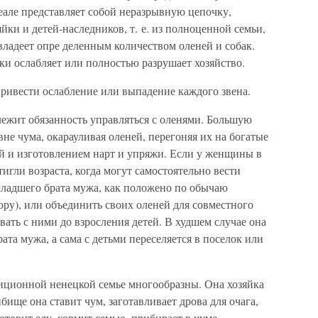
еале представляет собой неразрывную цепочку,
йки и детей-наследников, т. е. из полноценной семьи,
 владеет опре деленным количеством оленей и собак.
ки ослабляет или полностью разрушает хозяйство.
привести ослабление или выпадение каждого звена.
ежит обязанность управляться с оленями. Большую
не чума, окарауливая оленей, перегоняя их на богатые
й и изготовлением нарт и упряжи. Если у женщины в
тигли возраста, когда могут самостоятельно вести
младшего брата мужа, как положено по обычаю
ору), или объединить своих оленей для совместного
ать с ними до взросления детей. В худшем случае она
та мужа, а сама с детьми переселяется в поселок или
ционной ненецкой семье многообразны. Она хозяйка
бище она ставит чум, заготавливает дрова для очага,
отовит еду, кормит семью, прибирает в чуме,