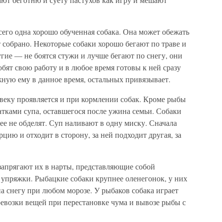
всего одна хорошо обученная собака. Она может обежать
ет собрано. Некоторые собаки хорошо бегают по траве и
угие — не боятся стужи и лучше бегают по снегу, они
бят свою работу и в любое время готовы к ней сразу
жную ему в данное время, остальных привязывает.
веку проявляется и при кормлении собак. Кроме рыбы
атками супа, оставшегося после ужина семьи. Собаки
о ее не обделят. Суп наливают в одну миску. Сначала
рцию и отходит в сторону, за ней подходит другая, за
 запрягают их в нарты, представляющие собой
упряжки. Рыбацкие собаки крупнее оленегонок, у них
на снегу при любом морозе. У рыбаков собака играет
евозки вещей при перестановке чума и вывозе рыбы с