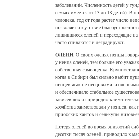
заболеваний. Численность детей у тунд
семьях имеется от 13 до 18 детей). В 
человека, год от года растет число не
позволяет отсутствие благоустроенно
лишившиеся оленей и переходящие на 
часто спиваются и деградируют.
ОЛЕНИ
. О своих оленях ненцы говоря
у ненца оленей, тем больше его уважаю
собственная самооценка. Крупностадно
когда в Сибири был сильно выбит пушн
ненцев ясак не песцовыми, а оленьим
и обеспечивало стабильное существова
зависевших от природно-климатически
хозяйства заимствовали у ненцев, как
приобских хантов и селькупы низовьев
Потеря оленей во время эпизоотий си
десятки тысяч оленей, приводило к м