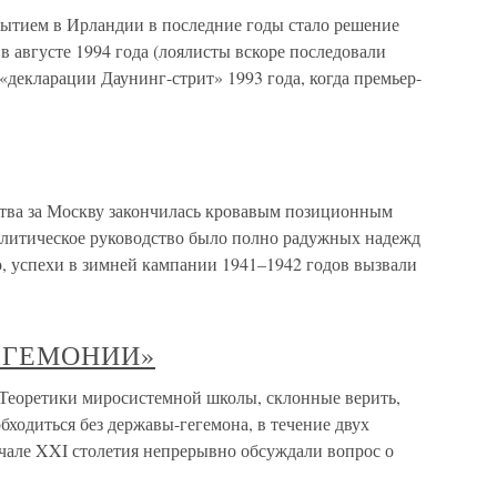
тием в Ирландии в последние годы стало решение
 августе 1994 года (лоялисты вскоре последовали
«декларации Даунинг-стрит» 1993 года, когда премьер-
итва за Москву закончилась кровавым позиционным
олитическое руководство было полно радужных надежд
, успехи в зимней кампании 1941–1942 годов вызвали
ЕГЕМОНИИ»
тики миросистемной школы, склонные верить,
бходиться без державы-гегемона, в течение двух
ачале XXI столетия непрерывно обсуждали вопрос о