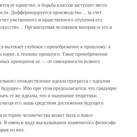
тся ее единство, и борьба классов заступает место
ости. Дифференцируется производство… за счет
 счет умственного и нравственного отупения его
искусство… Организуемая человеком материя (а это и
а вытекает глубокое i пренебрежение к прошлому: к
 науке, к технике прошлого. Такое пренебрежение
овных принципов ее — от самоценности всякого
тельное) отождествление идеала прогресса с идеалом
будущее». Ибо при этом предполагается, что грядущие
ать те же идеалы, что и нынешние теоретики.
 считая его лишь средством достижения будущего.
на историю человечества может быть и вовсе
я. Я имею в виду высказывания знаменитого философа
рые из них.