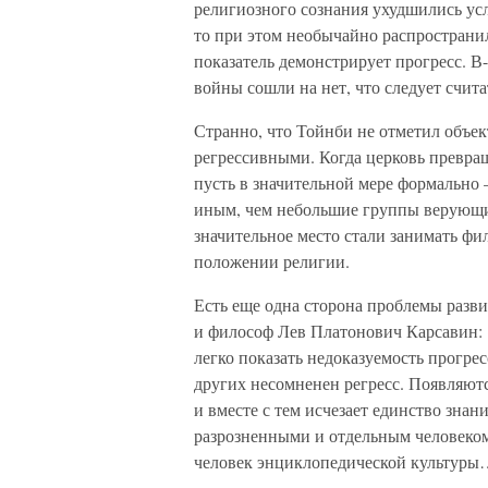
религиозного сознания ухудшились усл
то при этом необычайно распространи
показатель демонстрирует прогресс. В
войны сошли на нет, что следует счит
Странно, что Тойнби не отметил объек
регрессивными. Когда церковь превр
пусть в значительной мере формально
иным, чем небольшие группы верующих
значительное место стали занимать фил
положении религии.
Есть еще одна сторона проблемы разви
и философ Лев Платонович Карсавин: 
легко показать недоказуемость прогрес
других несомненен регресс. Появляютс
и вместе с тем исчезает единство зна
разрозненными и отдельным человеком
человек энциклопедической культур