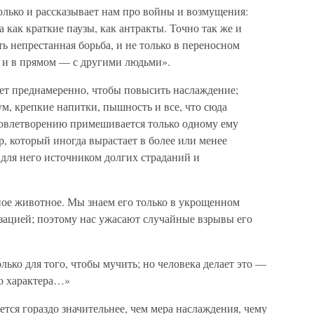
олько и рассказывает нам про войны и возмущения:
 как краткие паузы, как антракты. Точно так же и
ь непрестанная борьба, и не только в переносном
 и в прямом — с другими людьми».
ет преднамеренно, чтобы повысить наслаждение;
ум, крепкие напитки, пышность и все, что сюда
довлетворению примешивается только одному ему
, который иногда вырастает в более или менее
 для него источником долгих страданий и
ное животное. Мы знаем его только в укрощенном
зацией; поэтому нас ужасают случайные взрывы его
лько для того, чтобы мучить; но человека делает это —
го характера…»
ется гораздо значительнее, чем мера наслаждения, чему