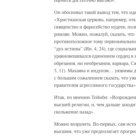
Он обосновал такой вывод тем, что ид
«Христианская церковь, например, отк
священство и фарисейство иудеев, пол
римлян. Можно, пожалуй, сказать, что 
противоположное тому первоначальном
“дух истины” (Ин. 4, 24), где социаль
уравновешивался единением сердец в ц
обрезания, ни необрезания, варвара, Ск
3, 11). Махаяна и индуизм… уязвимы 
с большим сожалением сказать, что уж
правителем агрессивного государства»
Итак, по мнению Тойнби: «Возрожден
высшей религии, и, чем дальше заходи
скольжение назад».
Можно возразить. Во-первых, сам исто
высшим, что уже предполагает прогрес