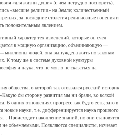
овия «для жизни души» (с чем нетрудно поспорить),
лись «высшие религии» на Земле; количественный
-третьих, за последние столетия религиозные гонения и
ать положительным явлением.
тивный характер тех изменений, которые он счел
ащается в мощную организацию, объединяющую —
 — миллионы людей, она вынуждена жить по законам
. К тому же в системе духовной культуры
ософия и наука, что не могло не сказаться на
тия общества, о которой так отозвался русский историк
«Какую бы сторону развития мы ни брали, во всякой
са. В одних отношениях прогресс как будто есть; зато в
я новые науки, т.е. дифференцируется наука прошлого
ния… Происходит накопление знаний, но они становятся
 не объемлемыми. Появляются специалисты, исчезает
ы…