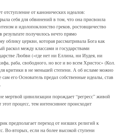
ет отступление от канонических идеалов:
рыла себя для обвинений в том, что она присвоила
итеизм и идолопоклонство греков, ростовщичество
в результате получилось нечто прямо
у облику церкви, которая рассматривала Бога как
ный раскол между классами и государствами
арстве Любви («где нет ни Еллина, ни Иудея, ни
ифа, раба, свободного, но все и во всем Христос» (Кол.
для критики в не меньшей степени. А об исламе можно
е сам его Основатель предал собственные идеалы, став
.
ие мертвой цивилизации порождает “регресс” живой
т этот процесс, тем интенсивнее происходит
рик предполагает переход от низших религий к
с. Во-вторых, если на более высокой ступени