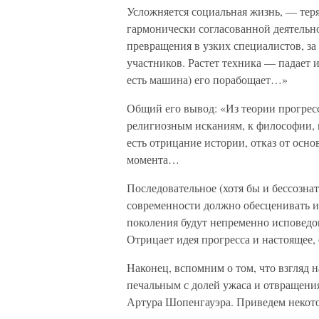
Усложняется социальная жизнь, — теряе
гармонически согласованной деятельн
превращения в узких специалистов, за
участников. Растет техника — падает 
есть машина) его порабощает…»
Общий его вывод: «Из теории прогресс
религиозным исканиям, к философии, к
есть отрицание истории, отказ от осн
момента…
Последовательное (хотя бы и бессозна
современности должно обесценивать и 
поколения будут непременно исповедов
Отрицает идея прогресса и настоящее,
Наконец, вспомним о том, что взгляд 
печальным с долей ужаса и отвращени
Артура Шопенгауэра. Приведем некото