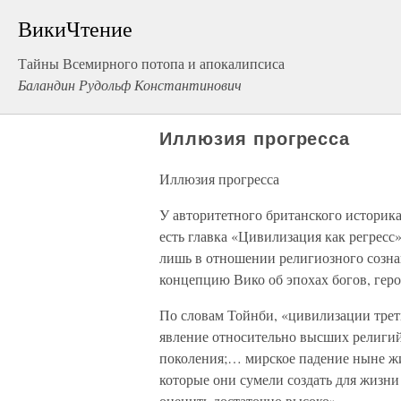
ВикиЧтение
Тайны Всемирного потопа и апокалипсиса
Баландин Рудольф Константинович
Иллюзия прогресса
Иллюзия прогресса
У авторитетного британского историк
есть главка «Цивилизация как регресс»
лишь в отношении религиозного созна
концепцию Вико об эпохах богов, геро
По словам Тойнби, «цивилизации трет
явление относительно высших религи
поколения;… мирское падение ныне жи
которые они сумели создать для жизни
оценить достаточно высоко».