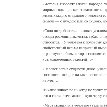
«История, изображая жизнь народов, т
мирные годы проскальзывают кое-когда
жизнь каждого отдельного человека ест
смысле — с нуждою или со скукою, но
«Свои потребности… человек усилива
отсюда роскошь, лакомства, табак, опи
относится… У человека к половому у
свойственный весьма капризный выбор
страстную любовь, которая становится
кратковременных радостей…»
«Человек есть в сущности дикое, ужас
состоянии, которое называется цивили
натуры…
Никакое животное никогда не мучит то
что и составляет сатанинскую черту е
«Мера страдания в человеке увеличива